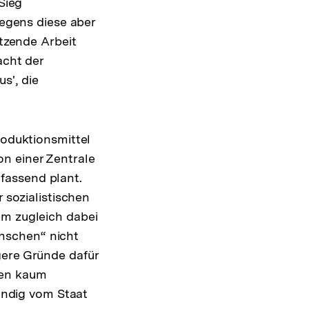
Sieg
iegens diese aber
etzende Arbeit
acht der
us', die
roduktionsmittel
n einer Zentrale
fassend plant.
 sozialistischen
em zugleich dabei
nschen“ nicht
gere Gründe dafür
gen kaum
tändig vom Staat