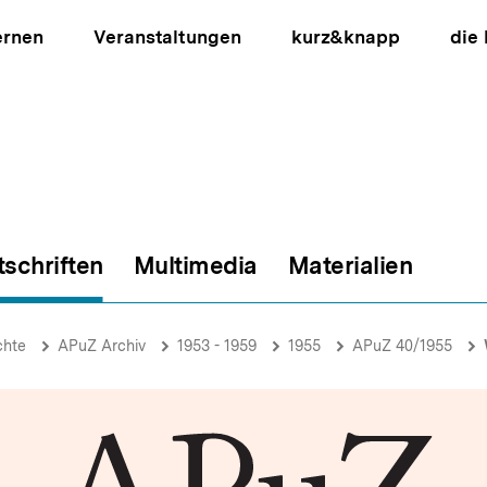
ernen
Veranstaltungen
kurz&knapp
die
tschriften
Multimedia
Materialien
ion
chte
APuZ Archiv
1953 - 1959
1955
APuZ 40/1955