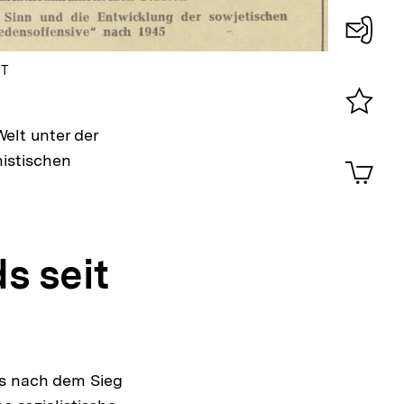
Konta
HT
0
Merklist
elt unter der
ansehen
0
istischen
Artik
im
Shop-
Warenko
ansehen
s seit
es nach dem Sieg