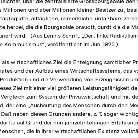
leichter, über die zentralisierte Grossbourgeoisie den 
Millionen und aber Millionen kleiner Besitzer zu , bes
tagtäglidte, alltägliche, unmerkliche, unfaßbare, zers
e herbei, die die Bourgeoisie braudtt, durdt die die M
riert wird.“ (Aus Lenins Schrift: „Der . linke Radikalism
m Kommunismus“, veröffentlicht im Juni 1920.)
 als wirtschaftliches Ziel die Enteignung sämtlicher P
ates und der Aufbau eines Wirtschaftssystems, das vo
e Produktion und die Verwendung von Erzeugnissen um
ses Ziel mit einer viel größeren Leistungsfähigkeit der
 Vergleich zum System der Privatwirtschaft und mit d
nd, der eine „Ausbeutung des Menschen durch den Me
 Daß neben diesen Gründen andere, z. T. sogar wichti
dürfte auf Grund der nun jahrzehntelangen Erfahrun
Menschen, die in ihrer wirtschaftlichen Existenz volls