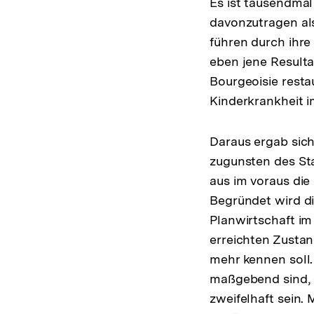
Es ist tausendmal 
davonzutragen als 
führen durch ihre 
eben jene Resultat
Bourgeoisie restau
Kinderkrankheit i
Daraus ergab sich
zugunsten des Sta
aus im voraus di
Begründet wird die
Planwirtschaft im
erreichten Zusta
mehr kennen soll.
maßgebend sind, 
zweifelhaft sein. 