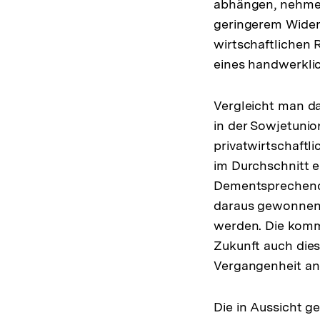
abhängen, nehmen
geringerem Widers
wirtschaftlichen 
eines handwerkli
Vergleicht man da
in der Sowjetunion
privatwirtschaftl
im Durchschnitt e
Dementsprechend d
daraus gewonnene
werden. Die kommu
Zukunft auch dies
Vergangenheit an
Die in Aussicht g