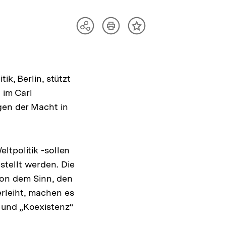
Artikel
Teilen
Inhalt
drucken
Optionen
merken
anzeigen
ik, Berlin, stützt
 im Carl
gen der Macht in
ltpolitik -sollen
stellt werden. Die
von dem Sinn, den
rleiht, machen es
 und „Koexistenz“