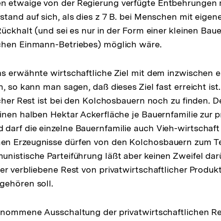
 etwaige von der Regierung verfügte Entbehrungen 
tand auf sich, als dies z 7 B. bei Menschen mit eige
Rückhalt (und sei es nur in der Form einer kleinen Bau
chen Einmann-Betriebes) möglich wäre.
s erwähnte wirtschaftliche Ziel mit dem inzwischen 
, so kann man sagen, daß dieses Ziel fast erreicht ist.
icher Rest ist bei den Kolchosbauern noch zu finden. D
inen halben Hektar Ackerfläche je Bauernfamilie zur p
arf die einzelne Bauernfamilie auch Vieh-wirtschaft 
n Erzeugnisse dürfen von den Kolchosbauern zum Teil
nistische Parteiführung läßt aber keinen Zweifel darü
er verbliebene Rest von privatwirtschaftlicher Produk
gehören soll.
enommene Ausschaltung der privatwirtschaftlichen Re