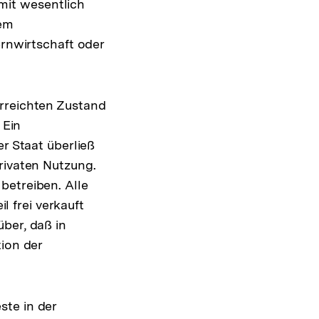
mit wesentlich
nem
ernwirtschaft oder
erreichten Zustand
 Ein
er Staat überließ
rivaten Nutzung.
betreiben. Alle
 frei verkauft
ber, daß in
tion der
ste in der