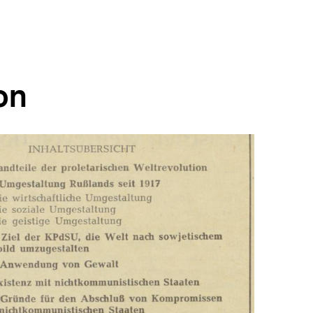
on
In
Lightbox
öffnen