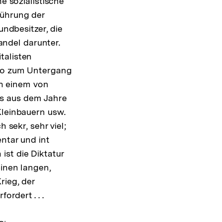
e sozialistische
führung der
undbesitzer, die
ndel darunter.
talisten
nso zum Untergang
 In einem von
ns aus dem Jahre
Kleinbauern usw.
 sekr, sehr viel;
entar und int
st die Diktatur
einen langen,
rieg, der
ordert . . .