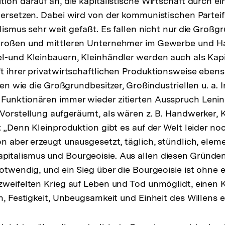
ion darauf an, die kapitalistische Wirtschaft durch ein
 ersetzen. Dabei wird von der kommunistischen Partei
lismus sehr weit gefaßt. Es fallen nicht nur die Großgr
großen und mittleren Unternehmer im Gewerbe und Ha
l-und Kleinbauern, Kleinhändler werden auch als Kapi
t ihrer privatwirtschaftlichen Produktionsweise ebe
llen wie die Großgrundbesitzer, Großindustriellen u. a.
Funktionären immer wieder zitierten Ausspruch Leni
 Vorstellung aufgeräumt, als wären z. B. Handwerker, 
: „Denn Kleinproduktion gibt es auf der Welt leider noch
on aber erzeugt unausgesetzt, täglich, stündlich, elem
talismus und Bourgeoisie. Aus allen diesen Gründen i
notwendig, und ein Sieg über die Bourgeoisie ist ohne 
zweifelten Krieg auf Leben und Tod unmöglidt, einen K
n, Festigkeit, Unbeugsamkeit und Einheit des Willens erf