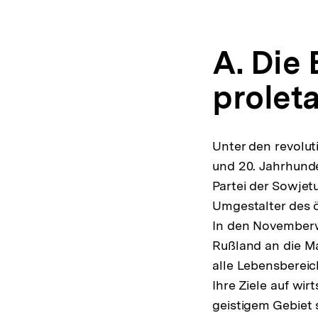
A. Die 
prolet
Unter den revolu
und 20. Jahrhunde
Partei der Sowjet
Umgestalter des 
In den Novemberw
Rußland an die Ma
alle Lebensbereic
Ihre Ziele auf wir
geistigem Gebiet s