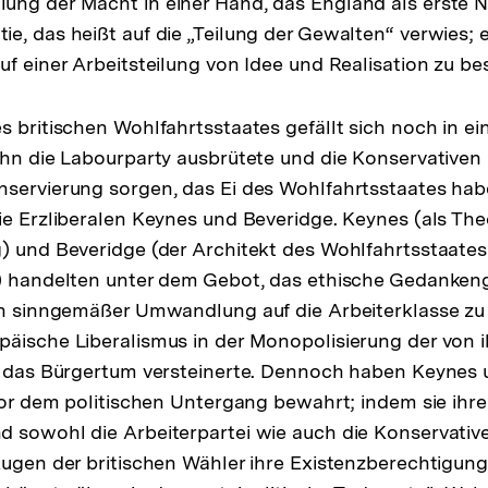
ng der Macht in einer Hand, das England als erste N
e, das heißt auf die „Teilung der Gewalten“ verwies; 
uf einer Arbeitsteilung von Idee und Realisation zu be
s britischen Wohlfahrtsstaates gefällt sich noch in e
ihn die Labourparty ausbrütete und die Konservativen 
servierung sorgen, das Ei des Wohlfahrtsstaates habe
ie Erzliberalen Keynes und Beveridge. Keynes (als The
) und Beveridge (der Architekt des Wohlfahrtsstaate
n) handelten unter dem Gebot, das ethische Gedanken
in sinngemäßer Umwandlung auf die Arbeiterklasse zu
päische Liberalismus in der Monopolisierung der von
ür das Bürgertum versteinerte. Dennoch haben Keynes
 vor dem politischen Untergang bewahrt; indem sie ihr
 sowohl die Arbeiterpartei wie auch die Konservativen 
Augen der britischen Wähler ihre Existenzberechtigung 