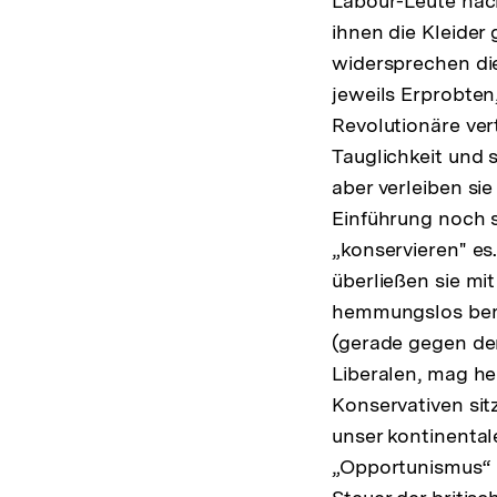
Labour-Leute nach
ihnen die Kleider
widersprechen die
jeweils Erprobte
Revolutionäre ver
Tauglichkeit und 
aber verleiben si
Einführung noch s
„konservieren" es
überließen sie mi
hemmungslos bemäc
(gerade gegen de
Liberalen, mag he
Konservativen sit
unser kontinental
„Opportunismus“ m