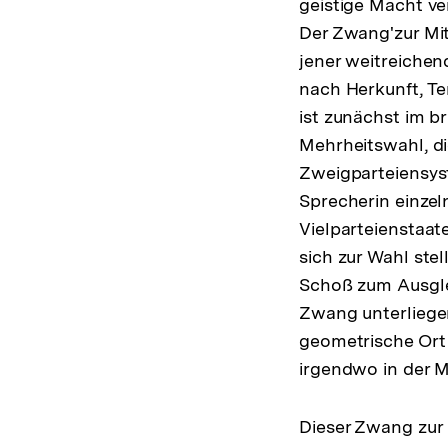
geistige Macht ve
Der Zwang'zur Mit
jener weitreiche
nach Herkunft, T
ist zunächst im b
Mehrheitswahl, d
Zweigparteiensyst
Sprecherin einzel
Vielparteienstaate
sich zur Wahl ste
Schoß zum Ausglei
Zwang unterliegen
geometrische Ort 
irgendwo in der 
Dieser Zwang zur 