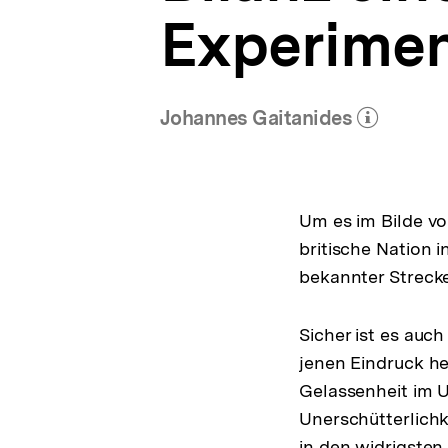
Experime
Johannes Gaitanides
(Mehr zum Autor)
öffnen
Um es im Bilde v
britische Nation 
bekannter Strecke
Sicher ist es auch
jenen Eindruck he
Gelassenheit im 
Unerschütterlichk
in den widrigsten