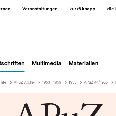
ernen
Veranstaltungen
kurz&knapp
die
tschriften
Multimedia
Materialien
ion
chte
APuZ Archiv
1953 - 1959
1955
APuZ 44/1955