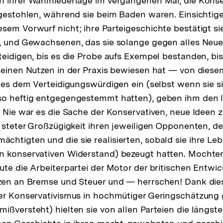
 ihrer Wahlniederlage im vergangenen Mai, die Konse
 gestohlen, während sie beim Baden waren. Einsichtig
sem Vorwurf nicht; ihre Parteigeschichte bestätigt si
n, und Gewachsenen, das sie solange gegen alles Neu
teidigen, bis es die Probe aufs Exempel bestanden, bis
seinen Nutzen in der Praxis bewiesen hat — von dies
e es dem Verteidigungswürdigen ein (selbst wenn sie si
o heftig entgegengestemmt hatten), geben ihm den le
. Nie war es die Sache der Konservativen, neue Ideen
t steter Großzügigkeit ihren jeweiligen Opponenten, de
htigten und die sie realisierten, sobald sie ihre Leb
n konservativen Widerstand) bezeugt hatten. Mochten
ute die Arbeiterpartei der Motor der britischen Entwic
zen an Bremse und Steuer und — herrschen! Dank dieser
er Konservativismus in hochmütiger Geringschätzung 
ißversteht) hielten sie von allen Parteien die längste