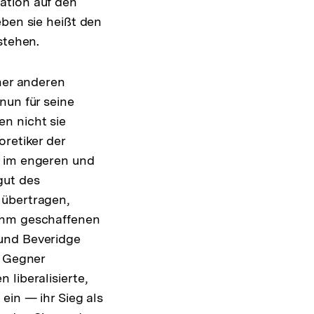
ation auf den
eben sie heißt den
stehen.
iner anderen
nun für seine
n nicht sie
oretiker der
s im engeren und
gut des
 übertragen,
 ihm geschaffenen
 und Beveridge
e Gegner
liberalisierte,
ein — ihr Sieg als