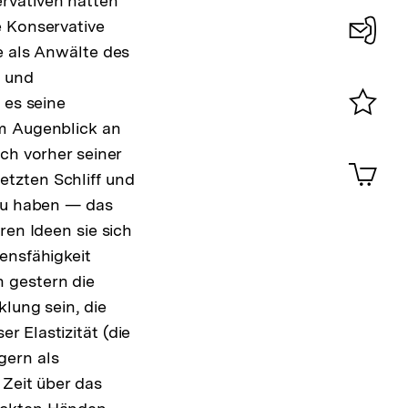
rvativen hätten
e Konservative
e als Anwälte des
Konta
e und
0
 es seine
em Augenblick an
Merklist
ansehen
ch vorher seiner
0
Artik
im
tzten Schliff und
Shop-
 zu haben — das
Warenko
ren Ideen sie sich
ansehen
ensfähigkeit
 gestern die
klung sein, die
 Elastizität (die
gern als
 Zeit über das