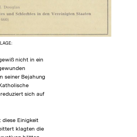
In
Lightbox
öffnen
ILAGE:
ewiß nicht in ein
e gewunden
In seiner Bejahung
 Katholische
 reduziert sich auf
 diese Einigkeit
ittert klagten die