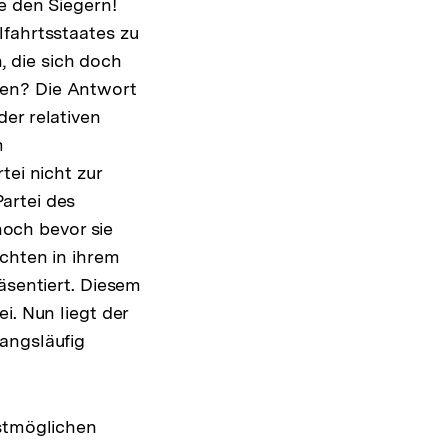
e den Siegern!
lfahrtsstaates zu
 die sich doch
den? Die Antwort
er relativen
m
tei nicht zur
artei des
 noch bevor sie
ichten in ihrem
äsentiert. Diesem
i. Nun liegt der
angsläufig
gstmöglichen