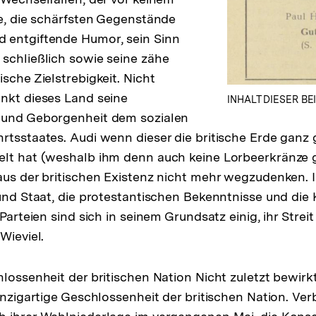
de, die schärfsten Gegenstände
 entgiftende Humor, sein Sinn
schließlich sowie seine zähe
sche Zielstrebigkeit. Nicht
nkt dieses Land seine
INHALT DIESER BE
 und Geborgenheit dem sozialen
rtsstaates. Audi wenn dieser die britische Erde ganz g
elt hat (weshalb ihm denn auch keine Lorbeerkränz
aus der britischen Existenz nicht mehr wegzudenken. 
 und Staat, die protestantischen Bekenntnisse und die
 Parteien sind sich in seinem Grundsatz einig, ihr Streit
Wieviel.
lossenheit der britischen Nation Nicht zuletzt bewirkt
inzigartige Geschlossenheit der britischen Nation. Verb