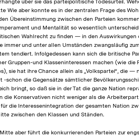
rhängte über sie das parteipolitische Todesurteil. Weh
te Wie aber konnte es in der zentralen Frage des Woh
nden Übereinstimmung zwischen den Parteien kommen,
emperament und Mentalität so wesentlich unterschei
ritischen Wahlrecht zu finden — in den Auswirkungen d
ie immer und unter allen Umständen zwangsläufig zu
em tendiert. Infolgedessen kann sich die britische Par
ner Gruppen-und Klasseninteressen machen (wie die P
s), sie hat ihre Chance allein als „Volkspartei“, die —
llt -schon die Gegensätze sämtlicher Bevölkerungssch
ch bringt, so daß sie in der Tat die ganze Nation repr
 die Konservativen nicht weniger als die Arbeiterparte
für die Interessenintegration der gesamten Nation zw
Mitte zwischen den Klassen und Ständen.
Mitte aber führt die konkurrierenden Parteien zur en