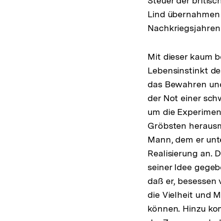
Steuer der briti
Lind übernahmen 
Nachkriegsjahren
Mit dieser kaum 
Lebensinstinkt de
das Bewahren und 
der Not einer sch
um die Experiment
Gröbsten herausm
Mann, dem er unt
Realisierung an. D
seiner Idee gegeb
daß er, besessen 
die Vielheit und 
können. Hinzu kom