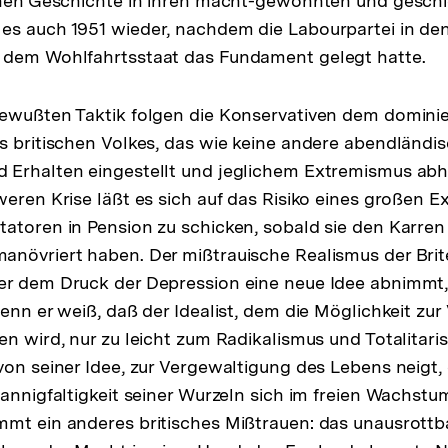
schen Geschichte in ihren macht-gewohnten und gesch
es auch 1951 wieder, nachdem die Labourpartei in de
 dem Wohlfahrtsstaat das Fundament gelegt hatte.
bewußten Taktik folgen die Konservativen dem domini
s britischen Volkes, das wie keine andere abendländi
Erhalten eingestellt und jeglichem Extremismus abhold
weren Krise läßt es sich auf das Risiko eines großen 
atoren in Pension zu schicken, sobald sie den Karre
anövriert haben. Der mißtrauische Realismus der Brit
er dem Druck der Depression eine neue Idee abnimmt,
enn er weiß, daß der Idealist, dem die Möglichkeit zur
en wird, nur zu leicht zum Radikalismus und Totalitari
von seiner Idee, zur Vergewaltigung des Lebens neigt,
Mannigfaltigkeit seiner Wurzeln sich im freien Wachstu
mt ein anderes britisches Mißtrauen: das unausrottb