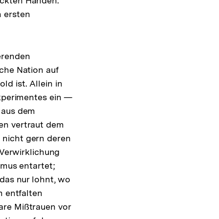
ickten Händen.
n ersten
erenden
sche Nation auf
 ist. Allein in
Experimentes ein —
n aus dem
en vertraut dem
 nicht gern deren
 Verwirklichung
smus entartet;
 das nur lohnt, wo
m entfalten
are Mißtrauen vor