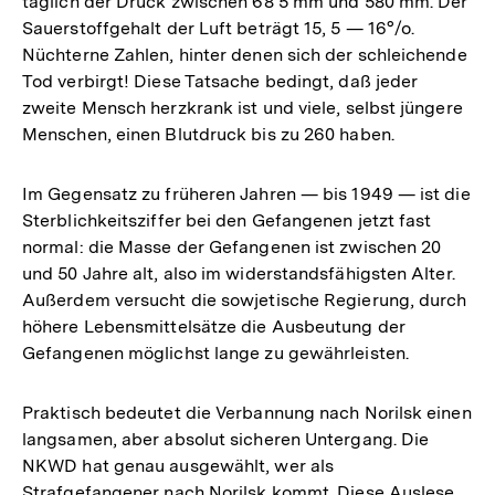
täglich der Druck zwischen 68 5 mm und 580 mm. Der
Sauerstoffgehalt der Luft beträgt 15, 5 — 16°/o.
Nüchterne Zahlen, hinter denen sich der schleichende
Tod verbirgt! Diese Tatsache bedingt, daß jeder
zweite Mensch herzkrank ist und viele, selbst jüngere
Menschen, einen Blutdruck bis zu 260 haben.
Im Gegensatz zu früheren Jahren — bis 1949 — ist die
Sterblichkeitsziffer bei den Gefangenen jetzt fast
normal: die Masse der Gefangenen ist zwischen 20
und 50 Jahre alt, also im widerstandsfähigsten Alter.
Außerdem versucht die sowjetische Regierung, durch
höhere Lebensmittelsätze die Ausbeutung der
Gefangenen möglichst lange zu gewährleisten.
Praktisch bedeutet die Verbannung nach Norilsk einen
langsamen, aber absolut sicheren Untergang. Die
NKWD hat genau ausgewählt, wer als
Strafgefangener nach Norilsk kommt. Diese Auslese