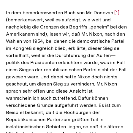
In dem bemerkenswerten Buch von Mr. Donovan
Zur
[1]
(bemerkenswert, weil es aufzeigt, wie weit und
Auflösu
nachgiebig die Grenzen des Begriffs „geheim" bei den
der
Amerikanern sind), lesen wir, daß Mr. Nixon, nach den
Fußnote
Wahlen von 1954, bei denen die demokratische Partei
im Kongreß siegreich blieb, erklärte, dieser Sieg sei
vorteilhaft, weil er die Durchführung der Außen—
politik des Präsidenten erleichtern würde, was im Fall
eines Sieges der republikanischen Partei nicht der Fall
gewesen wäre. Und dabei hatte Nixon doch nichts
gescheut, um diesen Sieg zu verhindern. Mr. Nixon
sprach sehr offen und diese Ansicht ist
wahrscheinlich auch zutreffend. Dafür können
verschiedene Gründe aufgeführt werden. Es ist zum
Beispiel bekannt, daß die Hochburgen der
Republikanischen Partei zum größten Teil in
isolationistischen Gebieten liegen, so daß die älteren