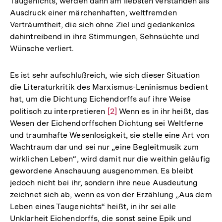
Taugenichts, werden dann am liebsten verstanden als
Ausdruck einer märchenhaften, weltfremden
Verträumtheit, die sich ohne Ziel und gedankenlos
dahintreibend in ihre Stimmungen, Sehnsüchte und
Wünsche verliert.
Es ist sehr aufschlußreich, wie sich dieser Situation
die Literaturkritik des Marxismus-Leninismus bedient
hat, um die Dichtung Eichendorffs auf ihre Weise
politisch zu interpretieren
Zur
[2]
Wenn es in ihr heißt, das
Wesen der Eichendorffschen Dichtung sei Weltferne
Auflösung
und traumhafte Wesenlosigkeit, sie stelle eine Art von
der
Wachtraum dar und sei nur „eine Begleitmusik zum
Fußnote
wirklichen Leben“, wird damit nur die weithin geläufig
gewordene Anschauung ausgenommen. Es bleibt
jedoch nicht bei ihr, sondern ihre neue Ausdeutung
zeichnet sich ab, wenn es von der Erzählung „Aus dem
Leben eines Taugenichts“ heißt, in ihr sei alle
Unklarheit Eichendorffs, die sonst seine Epik und