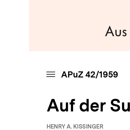
|
a
bpb.de
t
i
o
n
APuZ 42/1959
INHALTSNAVIGATION
ÖFFNEN
Auf der Su
HENRY A. KISSINGER