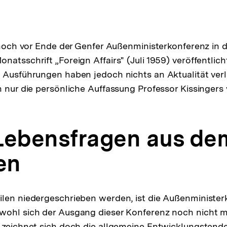
t noch vor Ende der Genfer Außenministerkonferenz in d
natsschrift „Foreign Affairs" (Juli 1959) veröffentlic
 Ausführungen haben jedoch nichts an Aktualität verl
h nur die persönliche Auffassung Professor Kissingers 
Lebensfragen aus de
en
len niedergeschrieben werden, ist die Außenminister
ohl sich der Ausgang dieser Konferenz noch nicht mi
 zeichnet sich doch die allgemeine Entwicklungstend