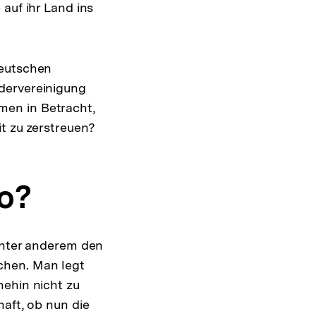
auf ihr Land ins
deutschen
dervereinigung
men in Betracht,
it zu zerstreuen?
o?
 unter anderem den
chen. Man legt
nehin nicht zu
haft, ob nun die