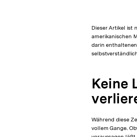
Dieser Artikel is
amerikanischen Mo
darin enthaltenen
selbstverständlic
Keine 
verlier
Während diese Zei
vollem Gange. Obw
voraussagen läßt,