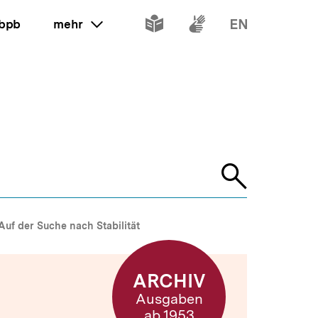
Inhalte
Inhalte
Inhalte
 bpb
mehr
ein oder ausklappen
in
in
in
leichter
Gebärdenspr
Englisch
Sprache
Suche
öffnen
Auf der Suche nach Stabilität
ARCHIV
Ausgaben
ab 1953