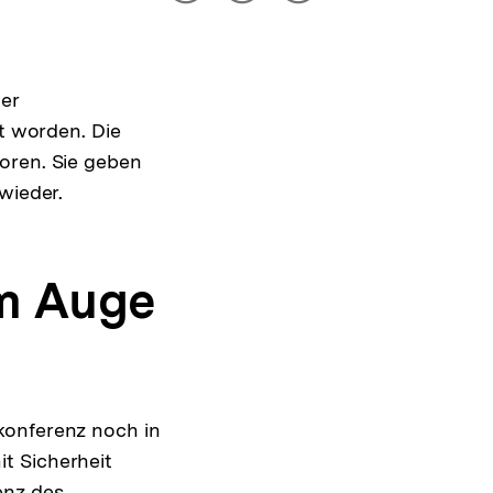
drucken
Optionen
merken
anzeigen
er
ht worden. Die
oren. Sie geben
wieder.
m Auge
konferenz noch in
t Sicherheit
enz des