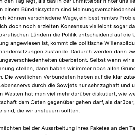
 den Tag legt, als das in der unmittelbar hinter uns l
. In einem Bündnissystem sind Meinungsverschiedenhe
uch können verschiedene Wege, ein bestimmtes Prob
ich doch noch erzielten Konsensus vielleicht sogar d
okratischen Ländern die Politik entscheidend auf die 
ung angewiesen ist, kommt die politische Willensbil
einandersetzungen zustande. Dadurch werden dann zw
ngsverschiedenheiten überbetont. Selbst wenn wir a
nung stellen, dann haben wir immer noch allen Grund
 Die westlichen Verbündeten haben auf die klar zuta
Lebensnervs durch die Sowjets nur sehr zaghaft und 
im Westen hat man viel mehr darüber diskutiert, wie we
tschaft dem Osten gegenüber gehen darf, als darüber
e sind, die wir ansteuern sollten.
ächten bei der Ausarbeitung ihres Paketes an den Ta