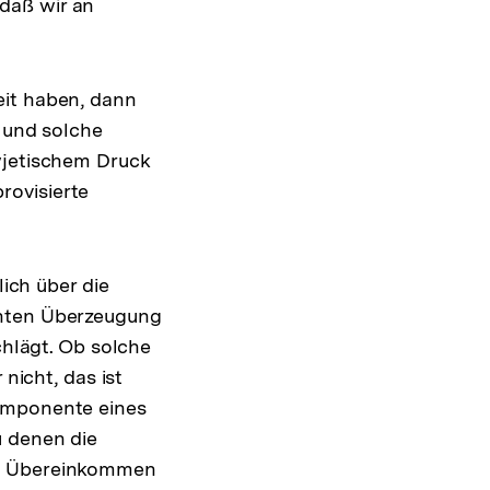
daß wir an
eit haben, dann
n und solche
wjetischem Druck
rovisierte
lich über die
chten Überzeugung
lägt. Ob solche
icht, das ist
Komponente eines
u denen die
em Übereinkommen