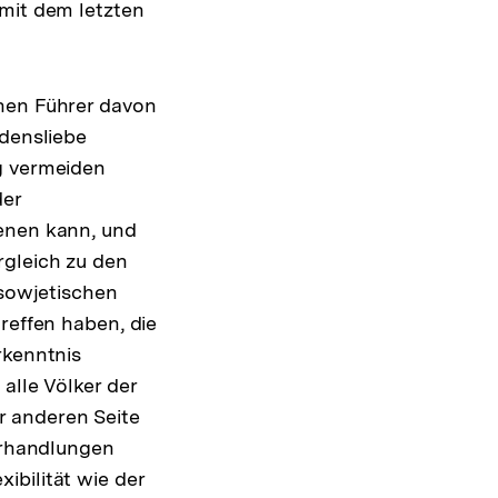
 mit dem letzten
chen Führer davon
edensliebe
g vermeiden
der
ienen kann, und
rgleich zu den
 sowjetischen
reffen haben, die
rkenntnis
alle Völker der
r anderen Seite
Verhandlungen
ibilität wie der