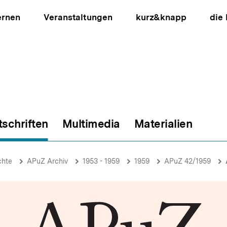
ernen
Veranstaltungen
kurz&knapp
die
tschriften
Multimedia
Materialien
ion
chte
APuZ Archiv
1953 - 1959
1959
APuZ 42/1959