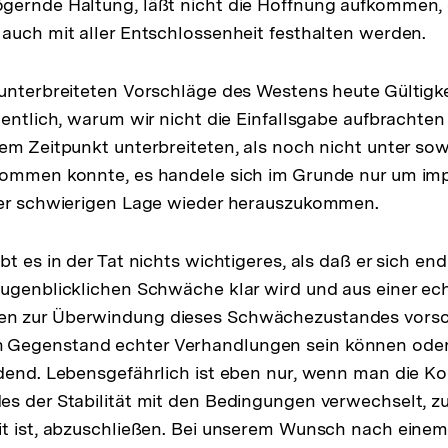
gernde Haltung, läßt nicht die Hoffnung aufkommen, 
auch mit aller Entschlossenheit festhalten werden.
unterbreiteten Vorschläge des Westens heute Gültigk
gentlich, warum wir nicht die Einfallsgabe aufbrachte
em Zeitpunkt unterbreiteten, als noch nicht unter so
kommen konnte, es handele sich im Grunde nur um imp
ner schwierigen Lage wieder herauszukommen.
t es in der Tat nichts wichtigeres, als daß er sich end
augenblicklichen Schwäche klar wird und aus einer e
 zur Überwindung dieses Schwächezustandes vorsch
egenstand echter Verhandlungen sein können oder n
idend. Lebensgefährlich ist eben nur, wenn man die 
s der Stabilität mit den Bedingungen verwechselt, z
it ist, abzuschließen. Bei unserem Wunsch nach ein