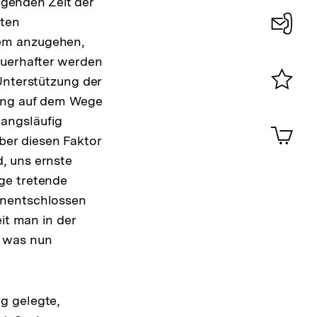
iegenden Zeit der
iten
lem anzugehen,
Konta
auerhafter werden
0
Unterstützung der
dung auf dem Wege
Merklist
ansehen
angsläufig
0
Artik
im
ber diesen Faktor
Shop-
, uns ernste
Warenko
ge tretende
ansehen
unentschlossen
it man in der
, was nun
g gelegte,