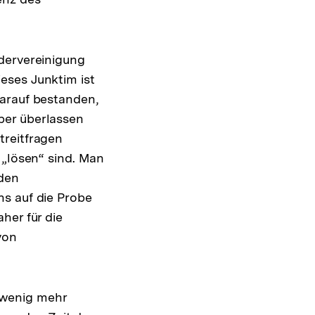
dervereinigung
eses Junktim ist
darauf bestanden,
ber überlassen
treitfragen
 „lösen“ sind. Man
 den
ns auf die Probe
her für die
von
 wenig mehr