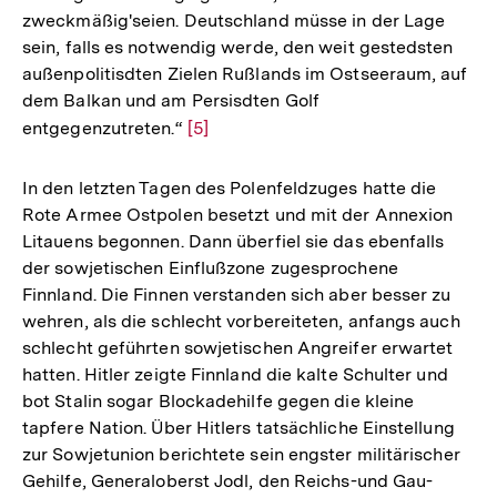
zweckmäßig'seien. Deutschland müsse in der Lage
sein, falls es notwendig werde, den weit gestedsten
außenpolitisdten Zielen Rußlands im Ostseeraum, auf
dem Balkan und am Persisdten Golf
entgegenzutreten.“
Zur
[5]
Auflösung
der
In den letzten Tagen des Polenfeldzuges hatte die
Fußnote
Rote Armee Ostpolen besetzt und mit der Annexion
Litauens begonnen. Dann überfiel sie das ebenfalls
der sowjetischen Einflußzone zugesprochene
Finnland. Die Finnen verstanden sich aber besser zu
wehren, als die schlecht vorbereiteten, anfangs auch
schlecht geführten sowjetischen Angreifer erwartet
hatten. Hitler zeigte Finnland die kalte Schulter und
bot Stalin sogar Blockadehilfe gegen die kleine
tapfere Nation. Über Hitlers tatsächliche Einstellung
zur Sowjetunion berichtete sein engster militärischer
Gehilfe, Generaloberst Jodl, den Reichs-und Gau-