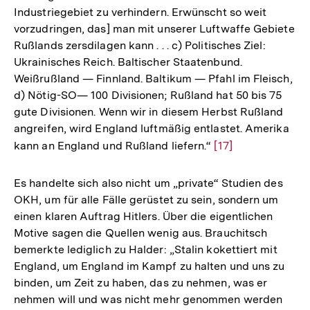
Industriegebiet zu verhindern. Erwünscht so weit
vorzudringen, das] man mit unserer Luftwaffe Gebiete
Rußlands zersdilagen kann . . . c) Politisches Ziel:
Ukrainisches Reich. Baltischer Staatenbund.
Weißrußland — Finnland. Baltikum — Pfahl im Fleisch,
d) Nötig-SO— 100 Divisionen; Rußland hat 50 bis 75
gute Divisionen. Wenn wir in diesem Herbst Rußland
angreifen, wird England luftmäßig entlastet. Amerika
kann an England und Rußland liefern.“
Zur
[17]
Auflösung
der
Es handelte sich also nicht um „private“ Studien des
Fußnote
OKH, um für alle Fälle gerüstet zu sein, sondern um
einen klaren Auftrag Hitlers. Über die eigentlichen
Motive sagen die Quellen wenig aus. Brauchitsch
bemerkte lediglich zu Halder: „Stalin kokettiert mit
England, um England im Kampf zu halten und uns zu
binden, um Zeit zu haben, das zu nehmen, was er
nehmen will und was nicht mehr genommen werden