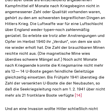
Kampfmittel elf Monate nach Kriegsbeginn nicht in
angemessener Zahl oder Qualität vorhanden waren,
gehört zu den am schwersten begreiflichen Dingen an
Hitlers Krieg. Die Luftwaffe war für eine Luftschlacht
über England weder typen-noch zahlenmäßig
gerüstet. So erlebte sie trotz aller Anstrengungen und
Opfer im Herbst 1940 ihr „Verdun", von dem sie sich
nie wieder erholt hat. Die Zahl der brauchbaren Minen
reichte nicht aus. (Die magnetische Mine wies
überdies schwere Mängel auf.) Noch acht Monate
nach Kriegsende konnte die Kriegsmarine nicht mehr
als 12— 14 U-Boote gegen feindliche Geleitzüge
gleichzeitig einsetzen. Bis Frühjahr 1941 überstieg die
Zahl der versenkten U-Boote die der Neubauten, so
daß die Seekriegsleitung noch am 1. 2. 1941 über nicht
mehr als 21 frontklare Boote verfügte
Zur
[14]
Auflösung
der
Und an eine Invasion wollte Hitler schließlich nicht