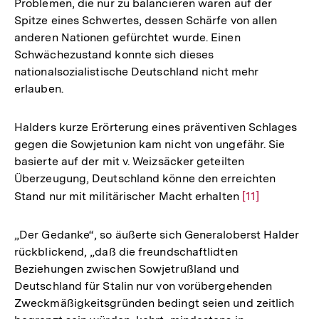
Problemen, die nur zu balancieren waren auf der
Spitze eines Schwertes, dessen Schärfe von allen
anderen Nationen gefürchtet wurde. Einen
Schwächezustand konnte sich dieses
nationalsozialistische Deutschland nicht mehr
erlauben.
Halders kurze Erörterung eines präventiven Schlages
gegen die Sowjetunion kam nicht von ungefähr. Sie
basierte auf der mit v. Weizsäcker geteilten
Überzeugung, Deutschland könne den erreichten
Stand nur mit militärischer Macht erhalten
Zur
[11]
Auflösung
der
„Der Gedanke“, so äußerte sich Generaloberst Halder
Fußnote
rückblickend, „daß die freundschaftlidten
Beziehungen zwischen Sowjetrußland und
Deutschland für Stalin nur von vorübergehenden
Zweckmäßigkeitsgründen bedingt seien und zeitlich