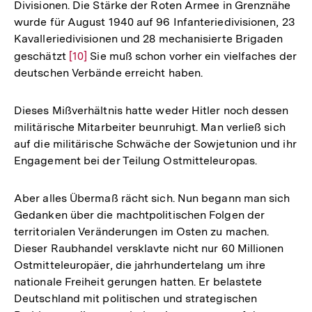
Divisionen. Die Stärke der Roten Armee in Grenznähe
wurde für August 1940 auf 96 Infanteriedivisionen, 23
Kavalleriedivisionen und 28 mechanisierte Brigaden
geschätzt
Zur
[10]
Sie muß schon vorher ein vielfaches der
deutschen Verbände erreicht haben.
Auflösung
der
Fußnote
Dieses Mißverhältnis hatte weder Hitler noch dessen
militärische Mitarbeiter beunruhigt. Man verließ sich
auf die militärische Schwäche der Sowjetunion und ihr
Engagement bei der Teilung Ostmitteleuropas.
Aber alles Übermaß rächt sich. Nun begann man sich
Gedanken über die machtpolitischen Folgen der
territorialen Veränderungen im Osten zu machen.
Dieser Raubhandel versklavte nicht nur 60 Millionen
Ostmitteleuropäer, die jahrhundertelang um ihre
nationale Freiheit gerungen hatten. Er belastete
Deutschland mit politischen und strategischen