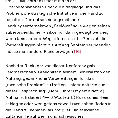
am 21. Juli, sprach Hitler mit den drei
Oberbefehlshabern über die Kriegslage und das
Problem, die strategische Initiative in der Hand zu
behalten. Das entscheidungsueilende
Landungsunternehmen „Seelöwe" solle wegen seines
außerordentlichen Risikos nur dann gewagt werden,
wenn kein anderer Weg offen stehe. Ließen sich die
Vorbereitungen nicht bis Anfang September beenden,
müsse man andere Pläne erwägen
Zur
[16]
Auflösung
der
Nach der Rückkehr von dieser Konferenz gab
Fußnote
Feldmarschall v. Brauchitsch seinem Generalstab den
Auftrag, gedankliche Vorbereitungen für das
„russische Problem“ zu treffen. Halder notierte aus
dieser Besprechung: „Dem Führer ist gemeldet: a)
Aufmarsch dauert 4— 6 Wodteu. b) Russisches Heer
schlagen oder wenigstens soweit russischen Boden in
die Hand zu nehmen, als nötig ist, um feindliche
Luftangriffe auf Berlin und schlesisches