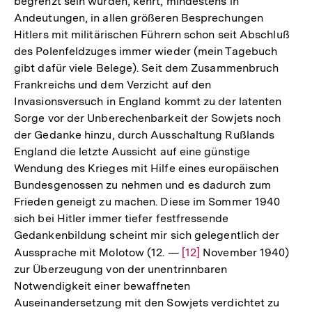
begrenzt sein würden, kehrt, mindestens in
Andeutungen, in allen größeren Besprechungen
Hitlers mit militärischen Führern schon seit Abschluß
des Polenfeldzuges immer wieder (mein Tagebuch
gibt dafür viele Belege). Seit dem Zusammenbruch
Frankreichs und dem Verzicht auf den
Invasionsversuch in England kommt zu der latenten
Sorge vor der Unberechenbarkeit der Sowjets noch
der Gedanke hinzu, durch Ausschaltung Rußlands
England die letzte Aussicht auf eine günstige
Wendung des Krieges mit Hilfe eines europäischen
Bundesgenossen zu nehmen und es dadurch zum
Frieden geneigt zu machen. Diese im Sommer 1940
sich bei Hitler immer tiefer festfressende
Gedankenbildung scheint mir sich gelegentlich der
Aussprache mit Molotow (12. —
Zur
[12]
November 1940)
zur Überzeugung von der unentrinnbaren
Auflösung
Notwendigkeit einer bewaffneten
der
Auseinandersetzung mit den Sowjets verdichtet zu
Fußnote