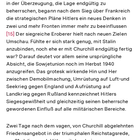
in der Überzeugung, die Lage endgültig zu
beherrschen, begann nach dem Sieg über Frankreich
die strategischen Pläne Hitlers ein neues Denken in
zwei und mehr Fronten immer mehr zu beeinflussen
Zur
[15]
Der siegreiche Eroberer hielt nach neuen Zielen
Aufl
Umschau. Fühlte er sich stark genug, mit Stalin
der
anzubinden, noch ehe er mit Churchill endgültig fertig
Fußn
war? Darauf deutet vor allem seine ursprüngliche
Absicht, die Sowjetunion noch im Herbst 1940
anzugreifen. Das grotesk wirkende Hin und Her
zwischen Demobilmachung, Umrüstung auf Luft-und
Seekrieg gegen England und Aufrüstung auf
Landkrieg gegen Rußland kennzeichnet Hitlers
Siegesgewißheit und gleichzeitig seinen beherrsche
gewordenen Einfluß auf alle militärischen Bereiche.
Zwei Tage nach dem vagen, von Churchill abgelehnten
Friedensangebot in der triumphalen Reichstagsrede,