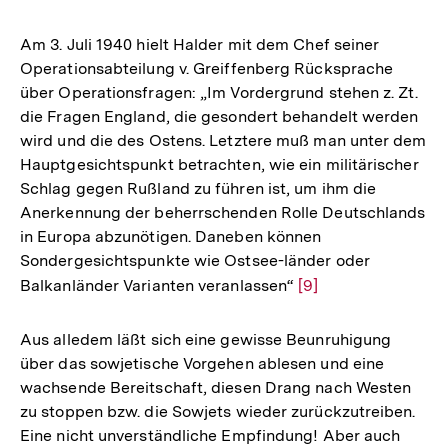
Auflösung
der
Am 3. Juli 1940 hielt Halder mit dem Chef seiner
Fußnote
Operationsabteilung v. Greiffenberg Rücksprache
über Operationsfragen: „Im Vordergrund stehen z. Zt.
die Fragen England, die gesondert behandelt werden
wird und die des Ostens. Letztere muß man unter dem
Hauptgesichtspunkt betrachten, wie ein militärischer
Schlag gegen Rußland zu führen ist, um ihm die
Anerkennung der beherrschenden Rolle Deutschlands
in Europa abzunötigen. Daneben können
Sondergesichtspunkte wie Ostsee-länder oder
Balkanländer Varianten veranlassen“
Zur
[9]
Auflösung
der
Aus alledem läßt sich eine gewisse Beunruhigung
Fußnote
über das sowjetische Vorgehen ablesen und eine
wachsende Bereitschaft, diesen Drang nach Westen
zu stoppen bzw. die Sowjets wieder zurückzutreiben.
Eine nicht unverständliche Empfindung! Aber auch