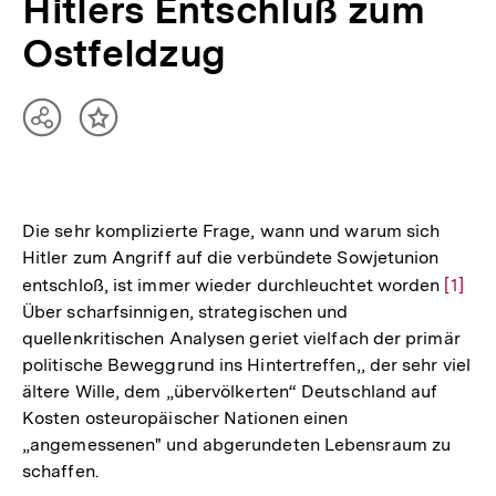
Hitlers Entschluß zum
Ostfeldzug
Teilen
Inhalt
Optionen
merken
anzeigen
Die sehr komplizierte Frage, wann und warum sich
Hitler zum Angriff auf die verbündete Sowjetunion
entschloß, ist immer wieder durchleuchtet worden
Zur
[1]
Über scharfsinnigen, strategischen und
Auflö
quellenkritischen Analysen geriet vielfach der primär
der
politische Beweggrund ins Hintertreffen,, der sehr viel
Fußno
ältere Wille, dem „übervölkerten“ Deutschland auf
Kosten osteuropäischer Nationen einen
„angemessenen" und abgerundeten Lebensraum zu
schaffen.