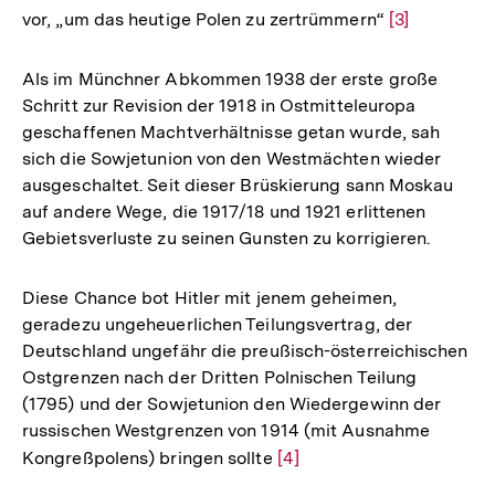
vor, „um das heutige Polen zu zertrümmern“
Zur
[3]
Auflösung
der
Als im Münchner Abkommen 1938 der erste große
Fußnote
Schritt zur Revision der 1918 in Ostmitteleuropa
geschaffenen Machtverhältnisse getan wurde, sah
sich die Sowjetunion von den Westmächten wieder
ausgeschaltet. Seit dieser Brüskierung sann Moskau
auf andere Wege, die 1917/18 und 1921 erlittenen
Gebietsverluste zu seinen Gunsten zu korrigieren.
Diese Chance bot Hitler mit jenem geheimen,
geradezu ungeheuerlichen Teilungsvertrag, der
Deutschland ungefähr die preußisch-österreichischen
Ostgrenzen nach der Dritten Polnischen Teilung
(1795) und der Sowjetunion den Wiedergewinn der
russischen Westgrenzen von 1914 (mit Ausnahme
Kongreßpolens) bringen sollte
Zur
[4]
Auflösung