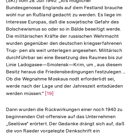
(SKI) vom 28. Juli 1940: „Als möglicher
Bundesgenosse Englands auf dem Festland brauche
wohl nur an Rußland gedacht zu werden. Es liege im
Interesse Europas, daß die sowjetische Gefahr des
Bolschewismus so oder so in Bälde beseitigt werde.
Die militärischen Kräfte der russischen Wehrmacht
wurden gegenüber den deutschen kriegserfahrenen
Trup- pen als weit unterlegen angesehen. Militärisch
durchführbar sei eine Besetzung des Raumes bis zur
Linie Ladogasee—Smolensk—Krim, um , aus diesem
Besitz heraus die Friedensbedingungen festzulegen ...
Ob die Wegnahme Moskaus nodt erforderlidt sei,
werde nach der Lage und der Jahreszeit entsdüeden
werden müssen.“
Zur
[19]
Auflösung
der
Dann wurden die Rückwirkungen einer noch 1940 zu
Fußnote
beginnenden Ost-offensive auf das Unternehmen
„Seelöwe" erörtert. Der Gedanke drängt sich auf, daß
die von Raeder vorgelegte Denkschrift ein