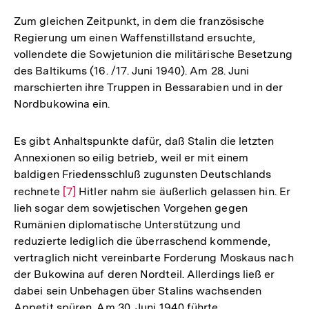
Auflösung
der
Zum gleichen Zeitpunkt, in dem die französische
Fußnote
Regierung um einen Waffenstillstand ersuchte,
vollendete die Sowjetunion die militärische Besetzung
des Baltikums (16. /17. Juni 1940). Am 28. Juni
marschierten ihre Truppen in Bessarabien und in der
Nordbukowina ein.
Es gibt Anhaltspunkte dafür, daß Stalin die letzten
Annexionen so eilig betrieb, weil er mit einem
baldigen Friedensschluß zugunsten Deutschlands
rechnete
Zur
[7]
Hitler nahm sie äußerlich gelassen hin. Er
lieh sogar dem sowjetischen Vorgehen gegen
Auflösung
Rumänien diplomatische Unterstützung und
der
reduzierte lediglich die überraschend kommende,
Fußnote
vertraglich nicht vereinbarte Forderung Moskaus nach
der Bukowina auf deren Nordteil. Allerdings ließ er
dabei sein Unbehagen über Stalins wachsenden
Appetit spüren. Am 30. Juni 1940 führte