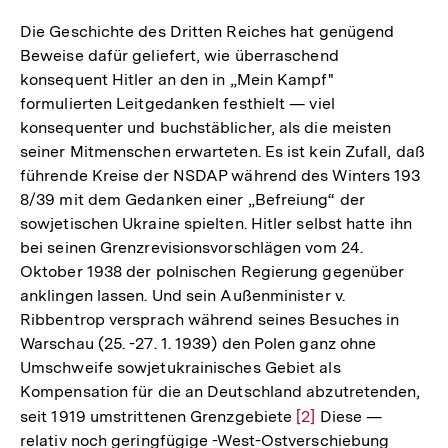
Die Geschichte des Dritten Reiches hat genügend
Beweise dafür geliefert, wie überraschend
konsequent Hitler an den in „Mein Kampf"
formulierten Leitgedanken festhielt — viel
konsequenter und buchstäblicher, als die meisten
seiner Mitmenschen erwarteten. Es ist kein Zufall, daß
führende Kreise der NSDAP während des Winters 193
8/39 mit dem Gedanken einer „Befreiung“ der
sowjetischen Ukraine spielten. Hitler selbst hatte ihn
bei seinen Grenzrevisionsvorschlägen vom 24.
Oktober 1938 der polnischen Regierung gegenüber
anklingen lassen. Und sein Außenminister v.
Ribbentrop versprach während seines Besuches in
Warschau (25. -27. 1. 1939) den Polen ganz ohne
Umschweife sowjetukrainisches Gebiet als
Kompensation für die an Deutschland abzutretenden,
seit 1919 umstrittenen Grenzgebiete
Zur
[2]
Diese —
relativ noch geringfügige -West-Ostverschiebung
Auflösung