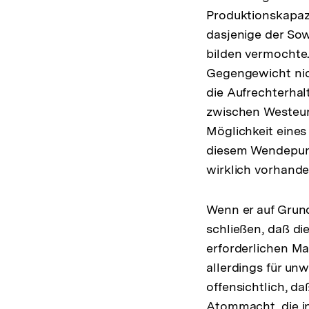
Produktionskapaz
dasjenige der So
bilden vermochte.
Gegengewicht nic
die Aufrechterhal
zwischen Westeur
Möglichkeit eines
diesem Wendepunk
wirklich vorhand
Wenn er auf Grund
schließen, daß di
erforderlichen Ma
allerdings für un
offensichtlich, d
Atommacht, die in