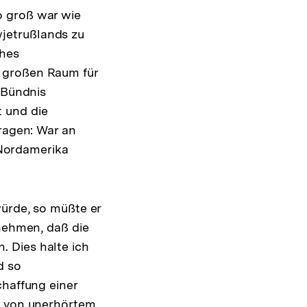
o groß war wie
jetrußlands zu
ches
d großen Raum für
 Bündnis
 und die
fragen: War an
Nordamerika
würde, so müßte er
nnehmen, daß die
 Dies halte ich
d so
chaffung einer
ag von unerhörtem