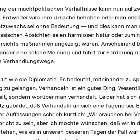
ng der machtpolitischen Verhältnisse kann nun auf z
 Entweder wird ihre Ursache behoben oder man erklär
tzuwachs sei ohne Bedeutung — und dies kann man 
ussischen Absichten seien harmloser Natur oder zumin
Vorsichts-maßnahmen angezeigt wären. Anscheinend b
Länder eine solche Meinung und führt zur Forderung 
m Verhandlungswege.
 alt wie die Diplomatie. Es bedeutet, miteinander zu s
 zu gelangen. Verhandeln ist ein gutes Ding. Wesentlic
t, sondern worüber man verhandelt. Leider hat sich 
 gebildet, daß Verhandeln an sich eine Tugend sei. E
er Auffassungen schrieb kürzlich: „Wir brauchen bei V
öricht zu sein, aber ich möchte wünschen, daß wir in d
tehen, wie es in unseren besseren Tagen der Fall war