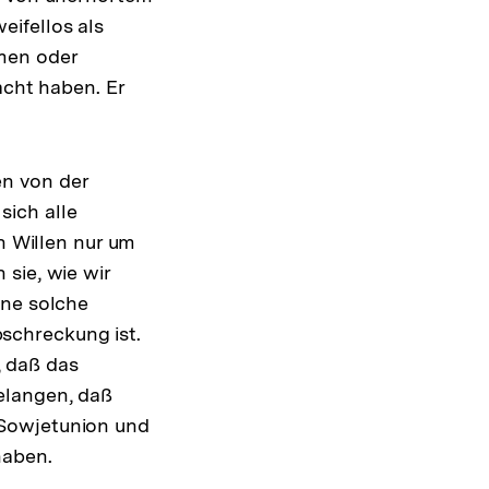
ifellos als
men oder
acht haben. Er
en von der
sich alle
n Willen nur um
sie, wie wir
ine solche
schreckung ist.
, daß das
elangen, daß
 Sowjetunion und
haben.