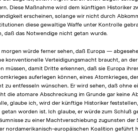
n. Diese Maßnahme wird dem künftigen Historiker zwe
ndigkeit erscheinen, solange wir nicht durch Abkom
stitutionen diese gewaltige Waffe unter Kontrolle gebr
n, daß das Notwendige nicht getan wurde.
on morgen würde ferner sehen, daß Europa — abgeseh
 konventionelle Verteidigungsmacht braucht, an der 
igen müssen, damit Dritte erkennen, daß sie Europa ihre
tomkrieges auferlegen können, eines Atomkrieges, den 
ht zu entfesseln wünschen. Er wird sehen, daß ohne e
ht die atomare Abschreckung im Grunde gar keine Ab
le, glaube ich, wird der künftige Historiker feststellen
getan worden ist. Ich glaube, er würde zum Schluß g
säumnisse zu einer Machtverschiebung zugunsten der
er nordamerikanisch-europäischen Koalition geführt 