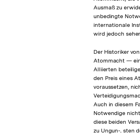
Ausmaß zu erwider
unbedingte Notwe
internationale In
wird jedoch sehe
Der Historiker v
Atommacht — eine
Alliierten beteil
den Preis eines A
voraussetzen, nic
Verteidigungsmac
Auch in diesem Fal
Notwendige nicht 
diese beiden Ver
zu Ungun-. sten d