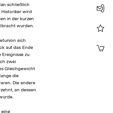
n schließlich
Historiker wird
Konta
en in der kurzen
0
llbracht wurden.
Merklist
jetunion sich
ansehen
0
Artik
ick auf das Ende
im
 Ereignisse zu
Shop-
Warenko
ach zwei
ansehen
ues Gleichgewicht
lange die
waren. Die andere
rzehnt, an dessen
wurde.
 eine