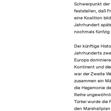
Schwerpunkt der M
feststellen, daß 
eine Koalition bi
Jahrhundert spät
nochmals fünfzig 
Der künftige Hist
Jahrhunderts zwe
Europa dominiere
Kontinent und di
war der Zweite We
zusammen ein Mäch
die Hegemonie der
Reihe ungewöhnlic
Türkei wurde die 
den Marshallplan