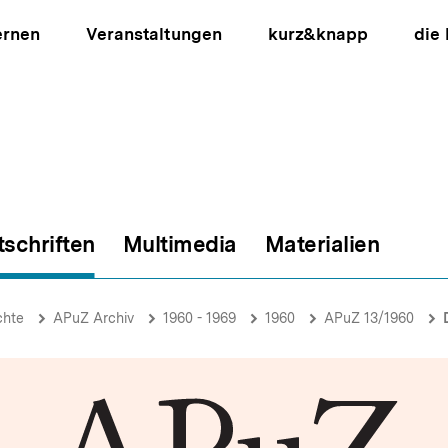
ernen
Veranstaltungen
kurz&knapp
die
tschriften
Multimedia
Materialien
ion
chte
APuZ Archiv
1960 - 1969
1960
APuZ 13/1960