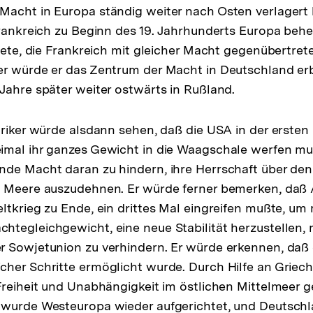
acht in Europa ständig weiter nach Osten verlagert 
Frankreich zu Beginn des 19. Jahrhunderts Europa beher
ldete, die Frankreich mit gleicher Macht gegenübertret
er würde er das Zentrum der Macht in Deutschland er
Jahre später weiter ostwärts in Rußland.
oriker würde alsdann sehen, daß die USA in der ersten 
imal ihr ganzes Gewicht in die Waagschale werfen muß
nde Macht daran zu hindern, ihre Herrschaft über de
e Meere auszudehnen. Er würde ferner bemerken, daß
ltkrieg zu Ende, ein drittes Mal eingreifen mußte, um
tegleichgewicht, eine neue Stabilität herzustellen,
 Sowjetunion zu verhindern. Er würde erkennen, daß 
her Schritte ermöglicht wurde. Durch Hilfe an Griec
Freiheit und Unabhängigkeit im östlichen Mittelmeer 
 wurde Westeuropa wieder aufgerichtet, und Deutschl