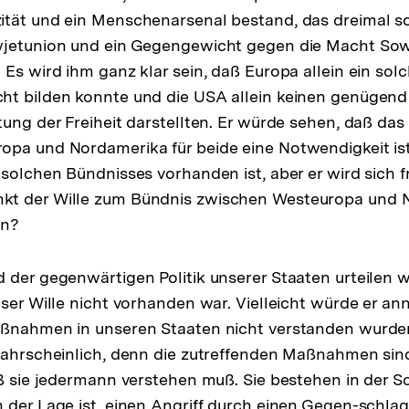
ität und ein Menschenarsenal bestand, das dreimal s
wjetunion und ein Gegengewicht gegen die Macht Sow
 Es wird ihm ganz klar sein, daß Europa allein ein sol
ht bilden konnte und die USA allein keinen genügen
tung der Freiheit darstellten. Er würde sehen, daß das
opa und Nordamerika für beide eine Notwendigkeit ist
 solchen Bündnisses vorhanden ist, aber er wird sich 
t der Wille zum Bündnis zwischen Westeuropa und 
en?
 der gegenwärtigen Politik unserer Staaten urteilen 
eser Wille nicht vorhanden war. Vielleicht würde er a
ßnahmen in unseren Staaten nicht verstanden wurden.
wahrscheinlich, denn die zutreffenden Maßnahmen sin
aß sie jedermann verstehen muß. Sie bestehen in der S
 der Lage ist, einen Angriff durch einen Gegen-schl