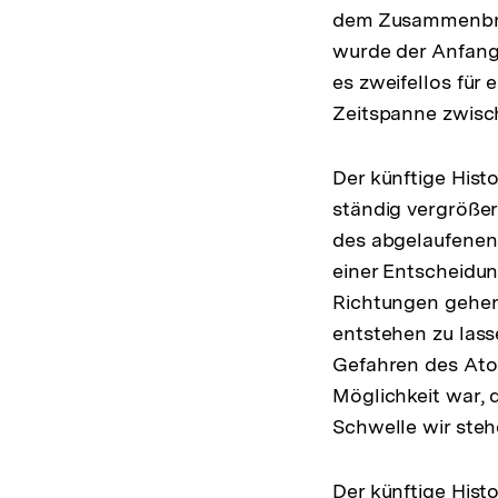
dem Zusammenbruc
wurde der Anfang 
es zweifellos für
Zeitspanne zwisc
Der künftige Hist
ständig vergrößer
des abgelaufenen
einer Entscheidu
Richtungen gehen 
entstehen zu lass
Gefahren des Atom
Möglichkeit war, 
Schwelle wir ste
Der künftige Hist