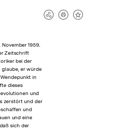
Artikel
Teilen
Inhalt
drucken
Optionen
merken
anzeigen
. November 1959.
 Zeitschrift
riker bei der
 glaube, er würde
n Wendepunkt in
fte dieses
 Revolutionen und
 zerstört und der
eschaffen und
hauen und eine
daß sich der