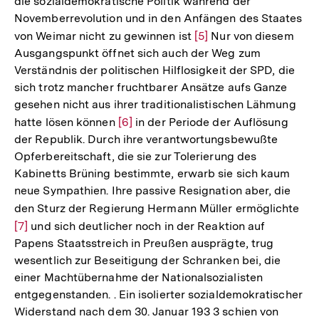
die sozialdemokratische Politik während der
Novemberrevolution und in den Anfängen des Staates
von Weimar nicht zu gewinnen ist
Zur
[5]
Nur von diesem
Ausgangspunkt öffnet sich auch der Weg zum
Auflösung
Verständnis der politischen Hilflosigkeit der SPD, die
der
sich trotz mancher fruchtbarer Ansätze aufs Ganze
Fußnote
gesehen nicht aus ihrer traditionalistischen Lähmung
hatte lösen können
Zur
[6]
in der Periode der Auflösung
der Republik. Durch ihre verantwortungsbewußte
Auflösung
Opferbereitschaft, die sie zur Tolerierung des
der
Kabinetts Brüning bestimmte, erwarb sie sich kaum
Fußnote
neue Sympathien. Ihre passive Resignation aber, die
den Sturz der Regierung Hermann Müller ermöglichte
Zur
[7]
und sich deutlicher noch in der Reaktion auf
Auf
Papens Staatsstreich in Preußen ausprägte, trug
der
wesentlich zur Beseitigung der Schranken bei, die
Fuß
einer Machtübernahme der Nationalsozialisten
entgegenstanden. . Ein isolierter sozialdemokratischer
Widerstand nach dem 30. Januar 193 3 schien von