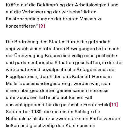
Kräfte auf die Bekämpfung der Arbeitslosigkeit und
auf die Verbesserung der wirtschaftlidten
Existenzbedingungen der breiten Massen zu
konzentrieren“
Zur
[9]
Auflösung
der
Die Bedrohung des Staates durch die gefährlich
Fußnote
angewachsenen totalitären Bewegungen hatte nach
der Überzeugung Brauns eine völlig neue politische
und parlamentarische Situation geschaffen, in der der
wirtschafts-und sozialpolitische Antagonismus der
Flügelparteien, durch den das Kabinett Hermann
Müllers auseinandergesprengt worden war, sich
einem übergeordneten gemeinsamen Interesse
unterzuordnen hatte und auf keinen Fall
ausschlaggebend für die politische Fronten-bild
Zur
[10]
September 1930, die mit einem Schlage die
Auflösun
Nationalsozialisten zur zweitstärksten Partei werden
der
ließen und gleichzeitig den Kommunisten
Fußnote