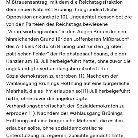
Mißtrauensantrag, mit dem die Reichstagsfraktion
dem neuen Kabinett Brüning ihre grundsätzliche
Opposition ankündigte 10). Ungeachtet dessen bot die
von den Parteien des Reichstags bewiesene
„Verantwortungsscheu" in den Augen Brauns keinen
hinreichenden Grund für den „offenbaren Mißbrauch“
des Artikels 48 durch Brüning und für den „großen
politischen Fehler" der Reichstagsauflösung, die der
Kanzler am 18. Juli herbeigeführt hatte, ohne zuvor die
angekündigte Verhandlungsbereitschaft der
Sozialdemokraten zu erproben 11). Nachdem der
Wahlausgang Brünings Hoffnung auf eine bürgerliche
Mehrheit, die es ihm erlauben so
Zur
[11]
Juli herbeigeführt
hatte, ohne zuvor die angekündigte
Auflösung
Verhandlungsbereitschaft der Sozialdemokraten zu
der
erproben 11). Nachdem der Wahlausgang Brünings
Fußnote
Hoffnung auf eine bürgerliche Mehrheit, die es ihm
erlauben sollte, ohne sozialdemokratische
Unterstützung zu regieren, zunichte gemacht hatte,