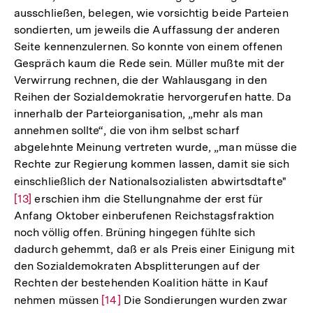
ausschließen, belegen, wie vorsichtig beide Parteien
der
sondierten, um jeweils die Auffassung der anderen
Fußnote
Seite kennenzulernen. So konnte von einem offenen
Gespräch kaum die Rede sein. Müller mußte mit der
Verwirrung rechnen, die der Wahlausgang in den
Reihen der Sozialdemokratie hervorgerufen hatte. Da
innerhalb der Parteiorganisation, „mehr als man
annehmen sollte“, die von ihm selbst scharf
abgelehnte Meinung vertreten wurde, „man müsse die
Rechte zur Regierung kommen lassen, damit sie sich
einschließlich der Nationalsozialisten abwirtsdtafte"
Zur
[13]
erschien ihm die Stellungnahme der erst für
Aufl
Anfang Oktober einberufenen Reichstagsfraktion
der
noch völlig offen. Brüning hingegen fühlte sich
Fußn
dadurch gehemmt, daß er als Preis einer Einigung mit
den Sozialdemokraten Absplitterungen auf der
Rechten der bestehenden Koalition hätte in Kauf
nehmen müssen
Zur
[14]
Die Sondierungen wurden zwar