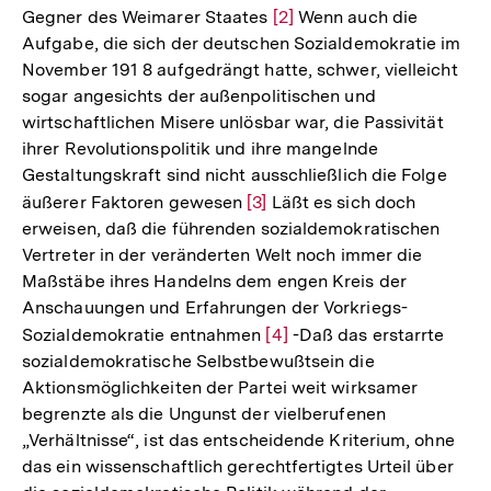
Gegner des Weimarer Staates
Zur
[2]
Wenn auch die
Fußnote
Aufgabe, die sich der deutschen Sozialdemokratie im
Auflösung
November 191 8 aufgedrängt hatte, schwer, vielleicht
der
sogar angesichts der außenpolitischen und
Fußnote
wirtschaftlichen Misere unlösbar war, die Passivität
ihrer Revolutionspolitik und ihre mangelnde
Gestaltungskraft sind nicht ausschließlich die Folge
äußerer Faktoren gewesen
Zur
[3]
Läßt es sich doch
erweisen, daß die führenden sozialdemokratischen
Auflösung
Vertreter in der veränderten Welt noch immer die
der
Maßstäbe ihres Handelns dem engen Kreis der
Fußnote
Anschauungen und Erfahrungen der Vorkriegs-
Sozialdemokratie entnahmen
Zur
[4]
-Daß das erstarrte
sozialdemokratische Selbstbewußtsein die
Auflösung
Aktionsmöglichkeiten der Partei weit wirksamer
der
begrenzte als die Ungunst der vielberufenen
Fußnote
„Verhältnisse“, ist das entscheidende Kriterium, ohne
das ein wissenschaftlich gerechtfertigtes Urteil über