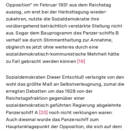
Opposition“ im Februar 1931 aus dem Reichstag
Auflösung
auszog, um erst bei der Herbsttagung wieder-
der
zukehren, nutzte die Sozialdemokratie ihre
Fußnote
vorübergehend beträchtlich verstärkte Stellung nicht
aus. Sogar dem Bauprogramm des Panzer-schiffs B
verhalf sie durch Stimmenthaltung zur Annahme,
obgleich es jetzt ohne weiteres durch eine
sozialdemokratisch-kommunistische Mehrheit hätte
zu Fall gebracht werden können
Zur
[19]
Auflösung
der
Sozialdemokraten Dieser Entschluß verlangte von den
Fußnote
wohl das größte Maß an Selbstverleugnung, zumal die
erregten Debatten um das 1928 von der
Reichstagsfraktion gegenüber einer
sozialdemokratisch geführten Regierung abgelehnte
Panzerschiff A
Zur
[20]
noch nicht verklungen waren.
Auch diesmal wurde das Panzerschiff zum
Auflösung
Zum
Hauptanklagepunkt der Opposition, die sich auf dem
der
Seite