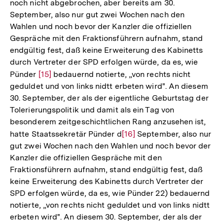
noch nicht abgebrochen, aber bereits am 30.
Auflösung
September, also nur gut zwei Wochen nach den
der
Wahlen und noch bevor der Kanzler die offiziellen
Fußnote
Gespräche mit den Fraktionsführern aufnahm, stand
endgültig fest, daß keine Erweiterung des Kabinetts
durch Vertreter der SPD erfolgen würde, da es, wie
Pünder
Zur
[15]
bedauernd notierte, „von rechts nicht
geduldet und von links nidtt erbeten wird". An diesem
Auflösung
30. September, der als der eigentliche Geburtstag der
der
Tolerierungspolitik und damit als ein Tag von
Fußnote
besonderem zeitgeschichtlichen Rang anzusehen ist,
hatte Staatssekretär Pünder d
Zur
[16]
September, also nur
gut zwei Wochen nach den Wahlen und noch bevor der
Auflösung
Kanzler die offiziellen Gespräche mit den
der
Fraktionsführern aufnahm, stand endgültig fest, daß
Fußnote
keine Erweiterung des Kabinetts durch Vertreter der
SPD erfolgen würde, da es, wie Pünder 22) bedauernd
notierte, „von rechts nicht geduldet und von links nidtt
erbeten wird". An diesem 30. September, der als der