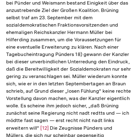
bei Pünder und Weismann bestand Einigkeit über das
anzustrebende Ziel der Großen Koalition. Brüning
selbst traf am 23. September mit dem
sozialdemokratischen Fraktionsvorsitzenden und
ehemaligen Reichskanzler Hermann Müller bei
Hilferding zusammen, um die Voraussetzungen für
eine eventuelle Erweiterung zu klären. Nach einer
Tagebucheintragung Pünders 18) gewann der Kanzler
bei dieser unverbindlichen Unterredung den Eindruck,
daß die Bereitwilligkeit der Sozialdemokraten nur sehr
gering zu veranschlagen sei. Müller wiederum konnte
sich, wie er in den letzten Septembertagen an Braun
schrieb, auf Grund dieser „losen Fühlung“ keine rechte
Vorstellung davon machen, was der Kanzler eigentlich
wolle. Es scheine ihm jedoch sicher, „daß Brüning
zunächst seine Regierung nicht nadt redtts und — ich
mödtte fast sagen — erst recht nicht nadt links
erweitern will“
Zur
[12]
Die Zeugnisse Pünders und
Müllers, die sich nur scheinbar gegenseitig
Auflösung