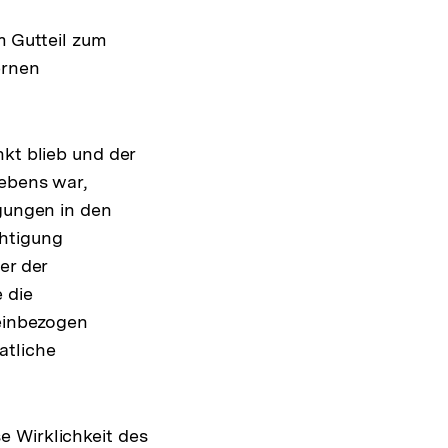
m Gutteil zum
ernen
nkt blieb und der
iebens war,
igungen in den
chtigung
er der
 die
 einbezogen
atliche
e Wirklichkeit des