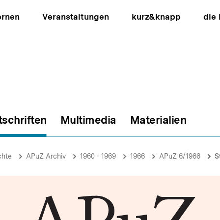
ernen
Veranstaltungen
kurz&knapp
die
tschriften
Multimedia
Materialien
ion
chte
APuZ Archiv
1960 - 1969
1966
APuZ 6/1966
St