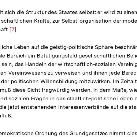
 sich die Struktur des Staates selbst: er wird zu eine
lschaftlichen Kräfte, zur Selbst-organisation der mod
haft
Zur
[7]
Auflösung
der
liche Leben auf die geistig-politische Sphäre beschrä
Fußnote
e Bereich ein Betätigungsfeld gesellschaftlichen Bel
 sein, das Handeln der wirtschaftlich-sozialen Verein
aten Vereinswesens zu verweisen und ihnen jede Bere
der politischen Willensbildung mitzuwirken. Im Zeitalt
g muß diese Sicht fragwürdig werden. In dem Maße, wie
und sozialen Fragen in das staatlich-politische Leben
e jetzt entstehenden Interessenverbände auf die sta
fluß.
 demokratische Ordnung des Grundgesetzes nimmt dies