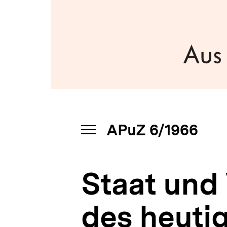
|
a
APuZ
t
6/1966
i
|
o
bpb.de
n
APuZ 6/1966
INHALTSNAVIGATION
ÖFFNEN
Staat und
des heuti