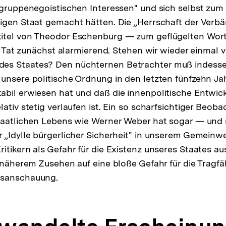
„gruppenegoistischen Interessen" und sich selbst zum
Fußnote
igen Staat gemacht hätten. Die „Herrschaft der Verbä
itel von Theodor Eschenburg — zum geflügelten Wor
er Tat zunächst alarmierend. Stehen wir wieder einmal 
s Staates? Den nüchternen Betrachter muß indesse
unsere politische Ordnung in den letzten fünfzehn Ja
bil erwiesen hat und daß die innenpolitische Entwick
ativ stetig verlaufen ist. Ein so scharfsichtiger Beob
staatlichen Lebens wie Werner Weber hat sogar — und
 „Idylle bürgerlicher Sicherheit" in unserem Gemein
itikern als Gefahr für die Existenz unseres Staates a
 näherem Zusehen auf eine bloße Gefahr für die Tragfäh
tsanschauung.