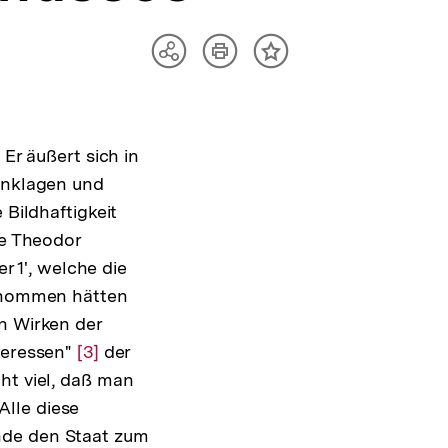
Artikel
Teilen
Inhalt
drucken
Optionen
merken
anzeigen
Er äußert sich in
 Anklagen und
 Bildhaftigkeit
ge Theodor
 1', welche die
ernommen hätten
Zur
n Wirken der
Auflösung
nteressen"
Zur
[3]
der
der
ht viel, daß man
Auflösung
Fußnote
Alle diese
der
nde den Staat zum
Fußnote