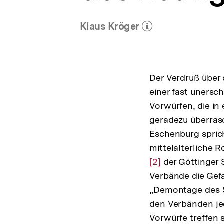
Klaus Kröger
(Mehr zum Autor)
öffnen
Der Verdruß über d
einer fast unersc
Vorwürfen, die in 
geradezu überra
Eschenburg spric
mittelalterliche 
[2]
der Göttinger 
Verbände die Gefa
„Demontage des S
den Verbänden je
Vorwürfe treffen