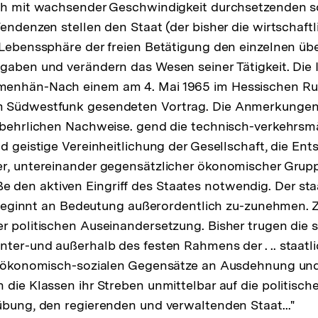
der
ich mit wachsender Geschwindigkeit durchsetzenden s
Fußnote
endenzen stellen den Staat (der bisher die wirtschaftl
 Lebenssphäre der freien Betätigung den einzelnen übe
gaben und verändern das Wesen seiner Tätigkeit. Die I
enhän-Nach einem am 4. Mai 1965 im Hessischen Ru
m Südwestfunk gesendeten Vortrag. Die Anmerkunge
tbehrlichen Nachweise. gend die technisch-verkehrsm
d geistige Vereinheitlichung der Gesellschaft, die Ent
er, untereinander gegensätzlicher ökonomischer Grup
den aktiven Eingriff des Staates notwendig. Der sta
.. beginnt an Bedeutung außerordentlich zu-zunehmen. 
r politischen Auseinandersetzung. Bisher trugen die 
nter-und außerhalb des festen Rahmens der . .. staat
ie ökonomisch-sozialen Gegensätze an Ausdehnung un
 die Klassen ihr Streben unmittelbar auf die politisc
übung, den regierenden und verwaltenden Staat..."