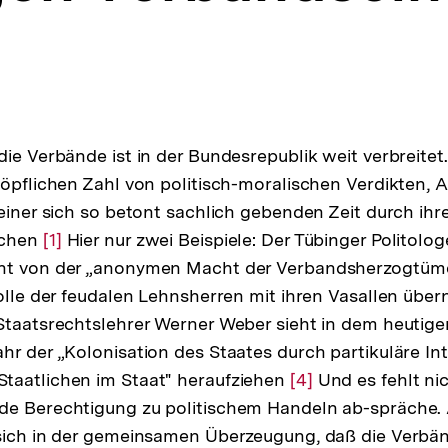
ie Verbände ist in der Bundesrepublik weit verbreitet. 
höpflichen Zahl von politisch-moralischen Verdikten,
einer sich so betont sachlich gebenden Zeit durch ihre
schen
Zur
[1]
Hier nur zwei Beispiele: Der Tübinger Politolo
ht von der „anonymen Macht der Verbandsherzogtümer
Auflösung
Rolle der feudalen Lehnsherren mit ihren Vasallen üb
der
Staatsrechtslehrer Werner Weber sieht in dem heutige
Fußnote
hr der „Kolonisation des Staates durch partikuläre I
taatlichen im Staat" heraufziehen
Zur
[4]
Und es fehlt nic
de Berechtigung zu politischem Handeln ab-spräche. 
Auflösung
 sich in der gemeinsamen Überzeugung, daß die Verbä
der