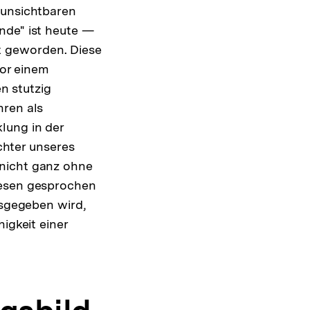
 unsichtbaren
nde" ist heute —
t geworden. Diese
vor einem
n stutzig
hren als
lung in der
achter unseres
 nicht ganz ohne
wesen gesprochen
Zur
usgegeben wird,
Auflösung
igkeit einer
der
Fußnote