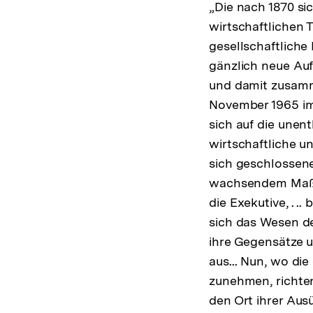
„Die nach 1870 s
wirtschaftlichen T
gesellschaftliche
gänzlich neue Auf
und damit zusamm
November 1965 i
sich auf die unen
wirtschaftliche un
sich geschlossen
wachsendem Maße 
die Exekutive, . 
sich das Wesen de
ihre Gegensätze u
aus... Nun, wo d
zunehmen, richten
den Ort ihrer Aus