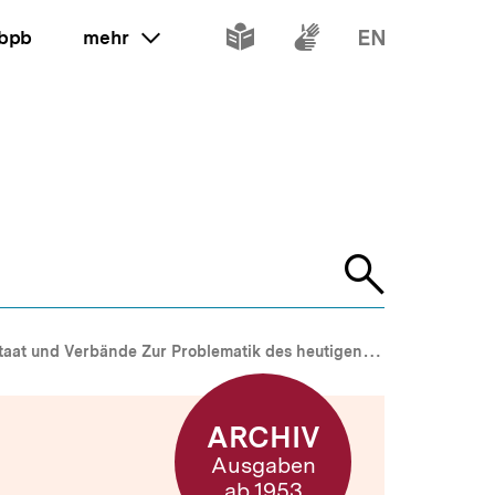
Inhalte
Inhalte
Inhalte
 bpb
mehr
ein oder ausklappen
in
in
in
leichter
Gebärdenspr
Englisch
Sprache
Suche
öffnen
aat und Verbände Zur Problematik des heutigen Verbandseinflusses
ARCHIV
Ausgaben
ab 1953