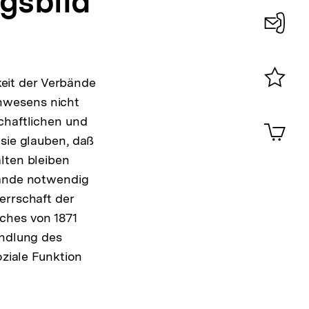
gsbild
Konta
0
eit der Verbände
Merklist
nwesens nicht
ansehen
0
chaftlichen und
Artik
im
 sie glauben, daß
Shop-
lten bleiben
Warenko
bände notwendig
ansehen
errschaft der
ches von 1871
andlung des
oziale Funktion