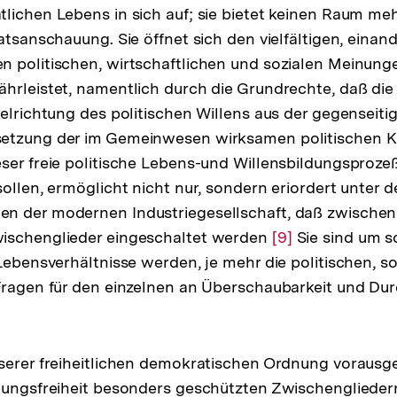
lichen Lebens in sich auf; sie bietet keinen Raum mehr
atsanschauung. Sie öffnet sich den vielfältigen, einand
 politischen, wirtschaftlichen und sozialen Meinung
hrleistet, namentlich durch die Grundrechte, daß die 
ielrichtung des politischen Willens aus der gegenseit
etzung der im Gemeinwesen wirksamen politischen Kr
ser freie politische Lebens-und Willensbildungsprozeß
sollen, ermöglicht nicht nur, sondern eriordert unter 
sung
n der modernen Industriegesellschaft, daß zwischen
ischenglieder eingeschaltet werden
te
Zur
[9]
Sie sind um s
 Lebensverhältnisse werden, je mehr die politischen, s
Auflösung
Fragen für den einzelnen an Überschaubarkeit und Dur
der
Fußnote
serer freiheitlichen demokratischen Ordnung vorausg
gungsfreiheit besonders geschützten Zwischenglieder