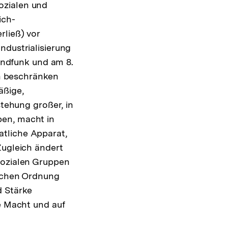
ozialen und
ich-
rließ) vor
ndustrialisierung
ndfunk und am 8.
n beschränken
äßige,
stehung großer, in
pen, macht in
atliche Apparat,
Zugleich ändert
sozialen Gruppen
lichen Ordnung
d Stärke
he Macht und auf