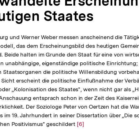
wandelte Erscheinun
utigen Staates
rg und Werner Weber messen anscheinend die Tätigk
odell, das dem Erscheinungsbild des heutigen Gemei
. Beide halten im Grunde den Staat für eine von wirts
en unabhängige, eigenständige politische Einrichtung;
n Staatsorganen die politische Willensbildung vorbeha
 Sicht erscheint die politische Einflußnahme der Ver
der „Kolonisation des Staates", wenn nicht gar als „H
Anschauung entsprach schon in der Zeit des Kaiserrei
rklichkeit. Der Soziologe Peter von Oertzen hat die W
 im 19. Jahrhundert in seiner Dissertation über „Die s
chen Positivismus" geschildert
Zur
[6]
Auflösung