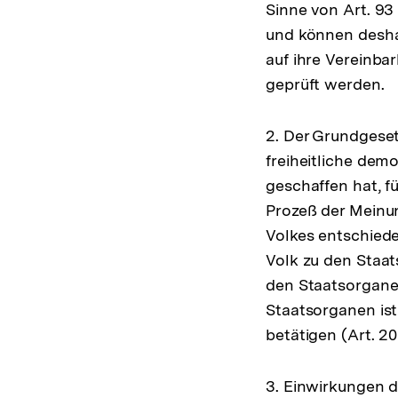
Sinne von Art. 93
und können desha
auf ihre Vereinba
geprüft werden.
2. Der Grundgeset
freiheitliche de
geschaffen hat, f
Prozeß der Meinu
Volkes entschied
Volk zu den Staa
den Staatsorganen
Staatsorganen ist
betätigen (Art. 20
3. Einwirkungen 