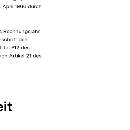
. April 1966 durch
as Rechnungsjahr
rschrift den
itel 612 des
ch Artikel 21 des
it