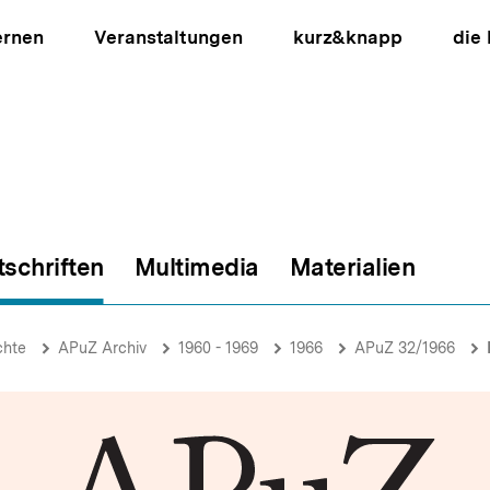
ernen
Veranstaltungen
kurz&knapp
die
tschriften
Multimedia
Materialien
ion
chte
APuZ Archiv
1960 - 1969
1966
APuZ 32/1966