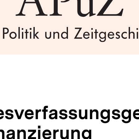
sverfassungsger
inanzierung