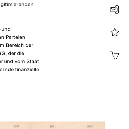
egitimierenden
Konta
0
s-und
en Parteien
Merklist
im Bereich der
ansehen
0
Artik
G, der die
im
der und vom Staat
Shop-
ernde finanzielle
Warenko
ansehen