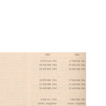
In
Lightbox
öffnen