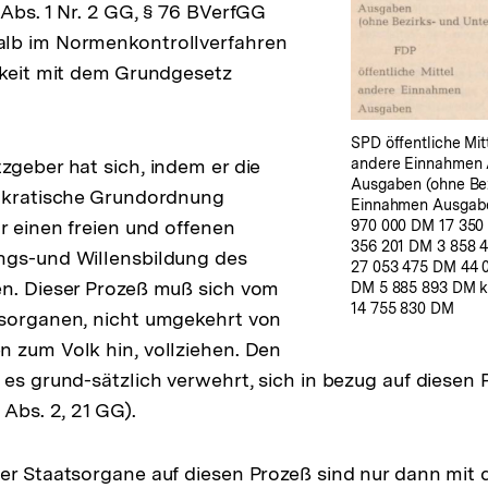
 Abs. 1 Nr. 2 GG, § 76 BVerfGG
lb im Normenkontrollverfahren
rkeit mit dem Grundgesetz
SPD öffentliche Mi
zgeber hat sich, indem er die
andere Einnahmen 
Ausgaben (ohne Bez
mokratische Grundordnung
Einnahmen Ausgabe
ür einen freien und offenen
970 000 DM 17 350
356 201 DM 3 858 
ngs-und Willensbildung des
27 053 475 DM 44 
en. Dieser Prozeß muß sich vom
DM 5 885 893 DM k
14 755 830 DM
tsorganen, nicht umgekehrt von
 zum Volk hin, vollziehen. Den
 es grund-sätzlich verwehrt, sich in bezug auf diesen 
 Abs. 2, 21 GG).
der Staatsorgane auf diesen Prozeß sind nur dann mi