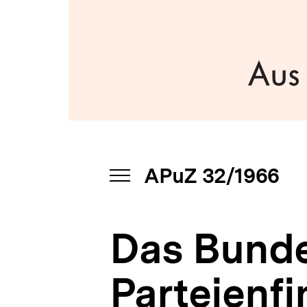
bpb.de
a
t
i
o
n
APuZ 32/1966
INHALTSNAVIGATION
ÖFFNEN
Das Bunde
Parteienf