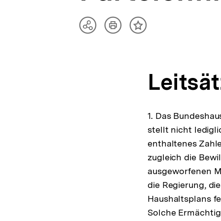
Artikel
Teilen
Inhalt
drucken
Optionen
merken
anzeigen
Leitsät
1. Das Bundeshaus
stellt nicht ledig
enthaltenes Zahle
zugleich die Bewi
ausgeworfenen Mi
die Regierung, die
Haushaltsplans f
Solche Ermächtig