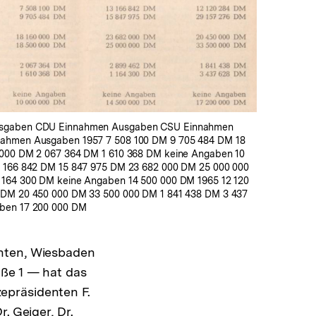
In
Lightbox
öffnen
sgaben CDU Einnahmen Ausgaben CSU Einnahmen
ahmen Ausgaben 1957 7 508 100 DM 9 705 484 DM 18
 000 DM 2 067 364 DM 1 610 368 DM keine Angaben 10
3 166 842 DM 15 847 975 DM 23 682 000 DM 25 000 000
 164 300 DM keine Angaben 14 500 000 DM 1965 12 120
 DM 20 450 000 DM 33 500 000 DM 1 841 438 DM 3 437
ben 17 200 000 DM
enten, Wiesbaden
aße 1 — hat das
epräsidenten F.
. Geiger, Dr.