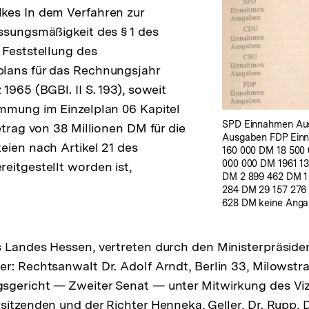
kes In dem Verfahren zur
ssungsmäßigkeit des § 1 des
 Feststellung des
lans für das Rechnungsjahr
1965 (BGBl. II S. 193), soweit
mmung im Einzelplan 06 Kapitel
SPD Einnahmen Au
etrag von 38 Millionen DM für die
Ausgaben FDP Einn
eien nach Artikel 21 des
160 000 DM 18 500
000 000 DM 1961 1
eitgestellt worden ist,
DM 2 899 462 DM 1
284 DM 29 157 276
628 DM keine Anga
s Landes Hessen, vertreten durch den Ministerpräsid
r: Rechtsanwalt Dr. Adolf Arndt, Berlin 33, Milowstr
sgericht — Zweiter Senat — unter Mitwirkung des Viz
itzenden und der Richter Henneka, Geller, Dr. Rupp, Dr