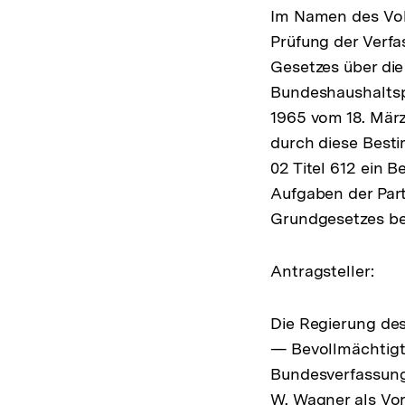
Im Namen des Vol
Prüfung der Verfa
Gesetzes über die
Bundeshaushaltsp
1965 vom 18. März 
durch diese Besti
02 Titel 612 ein B
Aufgaben der Part
Grundgesetzes ber
Antragsteller:
Die Regierung de
— Bevollmächtigte
Bundesverfassung
W. Wagner als Vors