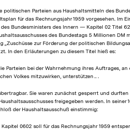
ie politischen Parteien aus Haushaltsmitteln des Bun
tsplan für das Rechnungsjahr 1959 vorgesehen. Im Ei
des Bundesministers des Innern — Kapitel 02 Titel 6
ushaltsausschusses des Bundestags 5 Millionen DM m
„Zuschüsse zur Förderung der politischen Bildungsa
zt. In den Erläuterungen zu diesem Titel hieß es:
 die Parteien bei der Wahrnehmung ihres Auftrages, an 
chen Volkes mitzuwirken, unterstützen .. .
übertragbar. Sie waren zunächst gesperrt und durften 
ushaltsausschusses freigegeben werden. In seiner 10
chloß der Haushaltsausschuß einstimmig:
ei Kapitel 0602 soll für das Rechnungsjahr 1959 entspe