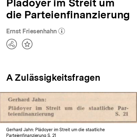
Plädoyer im Streit um
die Parteienfinanzierung
Ernst Friesenhahn
(Mehr zum Autor)
öffnen
Teilen
Inhalt
Optionen
merken
anzeigen
A Zulässigkeitsfragen
In
Lightbox
öffnen
Gerhard Jahn: Plädoyer im Streit um die staatliche
Parteienfinanzierung S. 21