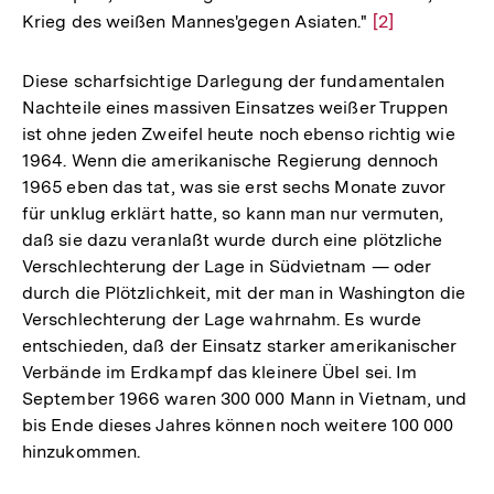
Krieg des weißen Mannes'gegen Asiaten."
Zur
[2]
Auflösung
der
Diese scharfsichtige Darlegung der fundamentalen
Fußnote
Nachteile eines massiven Einsatzes weißer Truppen
ist ohne jeden Zweifel heute noch ebenso richtig wie
1964. Wenn die amerikanische Regierung dennoch
1965 eben das tat, was sie erst sechs Monate zuvor
für unklug erklärt hatte, so kann man nur vermuten,
daß sie dazu veranlaßt wurde durch eine plötzliche
Verschlechterung der Lage in Südvietnam — oder
durch die Plötzlichkeit, mit der man in Washington die
Verschlechterung der Lage wahrnahm. Es wurde
entschieden, daß der Einsatz starker amerikanischer
Verbände im Erdkampf das kleinere Übel sei. Im
September 1966 waren 300 000 Mann in Vietnam, und
bis Ende dieses Jahres können noch weitere 100 000
hinzukommen.