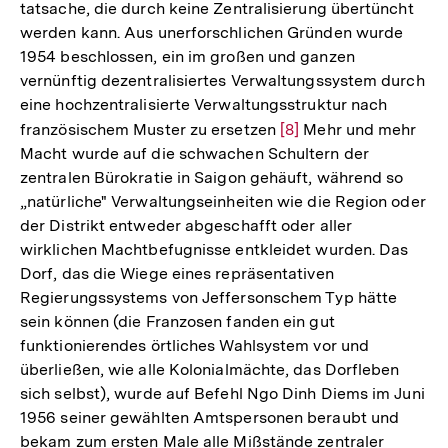
tatsache, die durch keine Zentralisierung übertüncht
werden kann. Aus unerforschlichen Gründen wurde
1954 beschlossen, ein im großen und ganzen
vernünftig dezentralisiertes Verwaltungssystem durch
eine hochzentralisierte Verwaltungsstruktur nach
französischem Muster zu ersetzen
Zur
[8]
Mehr und mehr
Macht wurde auf die schwachen Schultern der
Auflösung
zentralen Bürokratie in Saigon gehäuft, während so
der
„natürliche" Verwaltungseinheiten wie die Region oder
Fußnote
der Distrikt entweder abgeschafft oder aller
wirklichen Machtbefugnisse entkleidet wurden. Das
Dorf, das die Wiege eines repräsentativen
Regierungssystems von Jeffersonschem Typ hätte
sein können (die Franzosen fanden ein gut
funktionierendes örtliches Wahlsystem vor und
überließen, wie alle Kolonialmächte, das Dorfleben
sich selbst), wurde auf Befehl Ngo Dinh Diems im Juni
1956 seiner gewählten Amtspersonen beraubt und
bekam zum ersten Male alle Mißstände zentraler