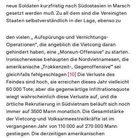
neue Soldaten kurzfristig nach Südostasien in Marsch
gesetzt werden muß. Zu all dem sind die Vereinigten
Staaten selbstverständlich in der Lage, ebenso zu
den vielen „ Aufspürungs-und Vernichtungs-
Operationen", die angeblich die Vietcong daran
gehindert haben, eine „Monsun-Offensive" zu starten.
Ironischerweise behaupten die Nordvietnamesen, die
amerikanische „Trokkenzeit-, Gegenoffensive'" sei
gleichfalls fehlgeschlagen
Zur
[10]
Die Verluste des
Feindes sind hoch, sie erreichen dieses Jahr vielleicht
Auflösung
60 000 Tote; aber die gegenwärtige Infiltrationsquote
der
wiegt wahrscheinlich diese Verluste auf, und die
Fußnote
örtliche Rekrutierung in Südvietnam beläuft sich noch
immer auf 3500 Mann monatlich. Die Gesamtstärke
der Vietcong-und Volksarmeestreitkräfte ist im
vergangenen Jahr von 110 000 auf 270 000 Mann
Zum
gestiegen. Die derzeitigen amerikanischen
Seite