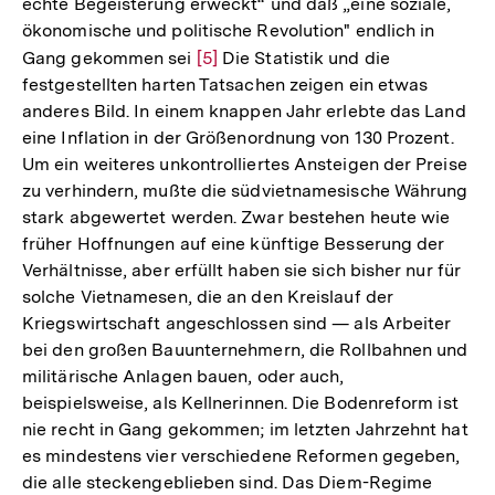
echte Begeisterung erweckt“ und daß „eine soziale,
ökonomische und politische Revolution" endlich in
Gang gekommen sei
Zur
[5]
Die Statistik und die
festgestellten harten Tatsachen zeigen ein etwas
Auflösung
anderes Bild. In einem knappen Jahr erlebte das Land
der
eine Inflation in der Größenordnung von 130 Prozent.
Fußnote
Um ein weiteres unkontrolliertes Ansteigen der Preise
zu verhindern, mußte die südvietnamesische Währung
stark abgewertet werden. Zwar bestehen heute wie
früher Hoffnungen auf eine künftige Besserung der
Verhältnisse, aber erfüllt haben sie sich bisher nur für
solche Vietnamesen, die an den Kreislauf der
Kriegswirtschaft angeschlossen sind — als Arbeiter
bei den großen Bauunternehmern, die Rollbahnen und
militärische Anlagen bauen, oder auch,
beispielsweise, als Kellnerinnen. Die Bodenreform ist
nie recht in Gang gekommen; im letzten Jahrzehnt hat
es mindestens vier verschiedene Reformen gegeben,
die alle steckengeblieben sind. Das Diem-Regime