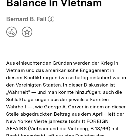
Balance in Vietnam
Bernard B. Fall
(Mehr zum Autor)
öffnen
Teilen
Inhalt
Optionen
merken
anzeigen
Aus einleuchtenden Gründen werden der Krieg in
Vietnam und das amerikanische Engagement in
diesem Konflikt nirgendwo so heftig diskutiert wie in
den Vereinigten Staaten. In dieser Diskussion ist
„Wahrheit" — und man könnte hinzufügen: auch die
Schlußfolgerungen aus der jeweils erkannten
Wahrheit —, wie George A. Carver in einem an dieser
Stelle abgedruckten Beitrag aus dem April-Heft der
New Yorker Vierteljahreszeitschrift FOREIGN
AFFAIRS (Vietnam und die Vietcong, B 18/66) mit
Recht hervorhebt, oft nur eine Funktion des