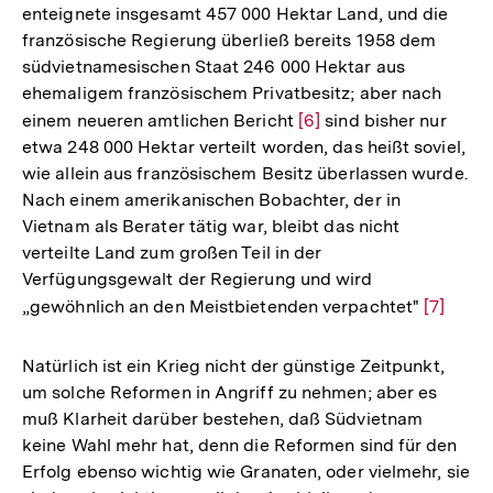
enteignete insgesamt 457 000 Hektar Land, und die
französische Regierung überließ bereits 1958 dem
südvietnamesischen Staat 246 000 Hektar aus
ehemaligem französischem Privatbesitz; aber nach
einem neueren amtlichen Bericht
Zur
[6]
sind bisher nur
etwa 248 000 Hektar verteilt worden, das heißt soviel,
Auflösung
wie allein aus französischem Besitz überlassen wurde.
der
Nach einem amerikanischen Bobachter, der in
Fußnote
Vietnam als Berater tätig war, bleibt das nicht
verteilte Land zum großen Teil in der
Verfügungsgewalt der Regierung und wird
„gewöhnlich an den Meistbietenden verpachtet"
Zur
[7]
Auflösu
der
Natürlich ist ein Krieg nicht der günstige Zeitpunkt,
Fußnote
um solche Reformen in Angriff zu nehmen; aber es
muß Klarheit darüber bestehen, daß Südvietnam
keine Wahl mehr hat, denn die Reformen sind für den
Erfolg ebenso wichtig wie Granaten, oder vielmehr, sie