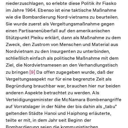
niederzuschlagen, so erlebte diese Politik ihr Fiasko
im Jahre 1964. Ebenso ist eine taktische Maßnahme
wie die Bombardierung Nord-vietnams zu beurteilen.
Sie wurde zuerst als Vergeltungsmaßnahme gegen
einen Partisanenüberfall auf den amerikanischen
Stützpunkt Pleiku erklärt, dann als Maßnahme zu dem
Zweck, den Zustrom von Menschen und Material aus
Nordvietnam zu den Insurgenten zu unterbinden,
schließlich einfach als politische Maßnahme mit dem
Ziel, die Nordvietnamesen an den Verhandlungstisch
zu bringen
Zur
[9]
Da offen zugegeben wurde, daß der
Vergeltungsaspekt nur für eine begrenzte Zeit als
Auflösung
Begründung brauchbar war, brauchen hier nur beiden
der
anderen Aspekte betrachtet zu werden. Als
Fußnote
Verteidigungsminister die McNamara Bombenangriffe
auf Vorratslager in der Nähe der bis dahin als „tabu"
geltenden Städte Hanoi und Haiphong erläuterte,
teilte er mit, in dem Jahr seit Beginn der
Bombardierung seien die kommunistischen