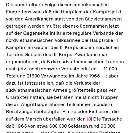
Die unmittelbare Folge dieses amerikanischen
Eingreifens war, daß die Hauptlast der Kämpfe jetzt
von den Amerikanern statt von den Südvietnamesen
getragen werden mußte; ebenso übernahmen jetzt
auf der Gegenseite infiltrierte reguläre Verbände der
nordvietnamesischen Volksarmee die Hauptrolle in
Kämpfen im Gebiet des II. Korps und im nördlichen
Teil des Gebiets des III. Korps. Zwar kann man
argumentieren, daß die südvietnamesischen Truppen
auch jetzt noch schwere Verluste erlitten — 11 000
Tote und 21600 Verwundete im Jahre 1965 —; aber
dazu ist festzustellen, daß die Verluste der
südvietnamesischen Armee größtenteils passiven
Charakter hatten; sie betrafen meist nicht Truppen,
die an Angriffsoperationen teilnahmen, sondern
Besatzungen befestigter Plätze oder Einheiten, die
auf dem Marsch überfallen wur-den
Zur
[3]
Die Tatsache,
daß 1965 von etwa 600 000 Soldaten rund 93 000
Auflösung