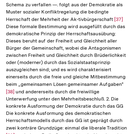
Schema zu verfallen —. folgt aus der Demokratie als
Muster sozialer Konfliktregelung die bedingte
Herrschaft der Mehrheit der Ak-tivbürgerschaft
Zur
[37]
Diese formale Bestimmung wird ausgefüllt durch das
Auflösu
demokratische Prinzip der Herrschaftsausübung:
der
Dieses beruht auf der Freiheit und Gleichheit aller
Fußnote
Bürger der Gemeinschaft, wobei die Antagonismen
zwischen Freiheit und Gleichheit durch Brüderlichkeit
oder (moderner) durch das Sozialstaatsprinzip
auszugleichen sind; und es wird charakterisiert
einerseits durch die freie und gleiche Mitbestimmung
beim „gemeinsamen Lösen gemeinsamer Aufgaben"
Zur
[38]
und andererseits durch die freiwillige
Aufl
Unterwerfung unter den Mehrheitsbeschluß. 2. Die
der
konkrete Ausformung der Demokratie durch das GG
Fuß
Die konkrete Ausformung des demokratischen
Herrschaftsmodells durch das GG ist geprägt durch
zwei konträre Grundzüge: einmal die liberale Tradition
Zu