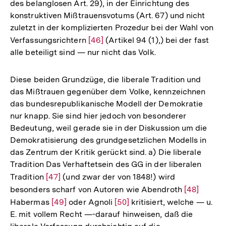
des belanglosen Art. 29), in der Einrichtung des
Auflösung
konstruktiven Mißtrauensvotums (Art. 67) und nicht
der
zuletzt in der komplizierten Prozedur bei der Wahl von
Fußnote
Verfassungsrichtern
Zur
[46]
(Artikel 94 (1),) bei der fast
alle beteiligt sind — nur nicht das Volk.
Auflösung
der
Fußnote
Diese beiden Grundzüge, die liberale Tradition und
das Mißtrauen gegenüber dem Volke, kennzeichnen
das bundesrepublikanische Modell der Demokratie
nur knapp. Sie sind hier jedoch von besonderer
Bedeutung, weil gerade sie in der Diskussion um die
Demokratisierung des grundgesetzlichen Modells in
das Zentrum der Kritik gerückt sind. a) Die liberale
Tradition Das Verhaftetsein des GG in der liberalen
Tradition
Zur
[47]
(und zwar der von 1848!) wird
besonders scharf von Autoren wie Abendroth
Auflösung
Zur
[48]
Habermas
der
Zur
[49]
oder Agnoli
Zur
[50]
kritisiert, welche — u.
Auflösung
E. mit vollem Recht —-darauf hinweisen, daß die
Fußnote
Auflösung
Auflösung
der