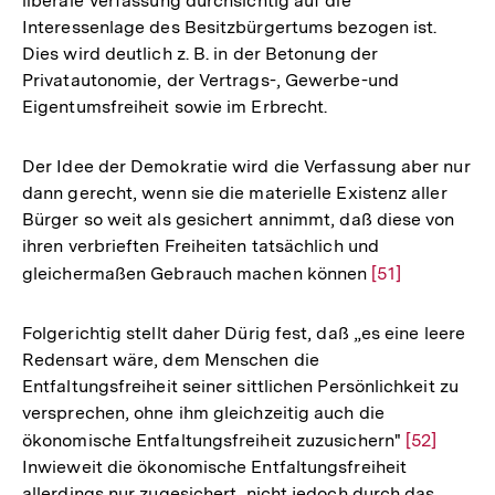
liberale Verfassung durchsichtig auf die
der
der
Fußnote
Interessenlage des Besitzbürgertums bezogen ist.
Fußnote
Fußnote
Dies wird deutlich z. B. in der Betonung der
Privatautonomie, der Vertrags-, Gewerbe-und
Eigentumsfreiheit sowie im Erbrecht.
Der Idee der Demokratie wird die Verfassung aber nur
dann gerecht, wenn sie die materielle Existenz aller
Bürger so weit als gesichert annimmt, daß diese von
ihren verbrieften Freiheiten tatsächlich und
gleichermaßen Gebrauch machen können
Zur
[51]
Auflösung
der
Folgerichtig stellt daher Dürig fest, daß „es eine leere
Fußnote
Redensart wäre, dem Menschen die
Entfaltungsfreiheit seiner sittlichen Persönlichkeit zu
versprechen, ohne ihm gleichzeitig auch die
ökonomische Entfaltungsfreiheit zuzusichern"
Zur
[52]
Inwieweit die ökonomische Entfaltungsfreiheit
Auflösung
allerdings nur zugesichert, nicht jedoch durch das