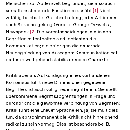
Menschen zur Außenwelt begründet, sie also auch
verhaltenssteuernde Funktionen ausübt
Zur
[1]
Nicht
zufällig beinhaltet Gleichschaltung jeder Art immer
Auflösung
auch Sprachregelung (Vorbild: George Or-wells ,
der
Newspeak
Zur
[2]
Die Vorentscheidungen, die in den
Fußnote
Begriffen mitenthalten sind, entlasten die
Auflösung
Kommunikation; sie erübrigen die dauernde
der
Neubegründung von Aussagen: Kommunikation hat
Fußnote
dadurch weitgehend stabilisierenden Charakter.
Kritik aber als Aufkündigung eines vorhandenen
Konsensus führt neue Dimensionen gegebener
Begriffe und auch völlig neue Begriffe ein. Sie stellt
überkommene Begriffsabgrenzungen in Frage und
durchbricht die gewohnte Verbindung von Begriffen:
Kritik führt eine „neue" Sprache ein, ja, sie muß dies
tun, da sprachimmanent die Kritik nicht hinreichend
radikal zu sein vermag. Dies ist besonders bei B.