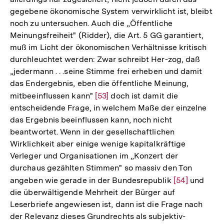
der
gegebene ökonomische System verwirklicht ist, bleibt
Fußnote
noch zu untersuchen. Auch die „Öffentliche
Meinungsfreiheit" (Ridder), die Art. 5 GG garantiert,
muß im Licht der ökonomischen Verhältnisse kritisch
durchleuchtet werden: Zwar schreibt Her-zog, daß
„jedermann . . .seine Stimme frei erheben und damit
das Endergebnis, eben die öffentliche Meinung,
mitbeeinflussen kann"
Zur
[53]
doch ist damit die
entscheidende Frage, in welchem Maße der einzelne
Auflösung
das Ergebnis beeinflussen kann, noch nicht
der
beantwortet. Wenn in der gesellschaftlichen
Fußnote
Wirklichkeit aber einige wenige kapitalkräftige
Verleger und Organisationen im „Konzert der
durchaus gezählten Stimmen" so massiv den Ton
angeben wie gerade in der Bundesrepublik
Zur
[54]
und
die überwältigende Mehrheit der Bürger auf
Auflösung
Leserbriefe angewiesen ist, dann ist die Frage nach
der
der Relevanz dieses Grundrechts als subjektiv-
Fußnote