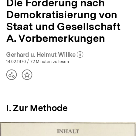
Die Forderung nach
Demokratisierung von
Staat und Gesellschaft
A. Vorbemerkungen
Gerhard u. Helmut Willke
(Mehr zum Autor)
öffnen
14.02.1970
/ 72 Minuten zu lesen
Teilen
Inhalt
Optionen
merken
anzeigen
I. Zur Methode