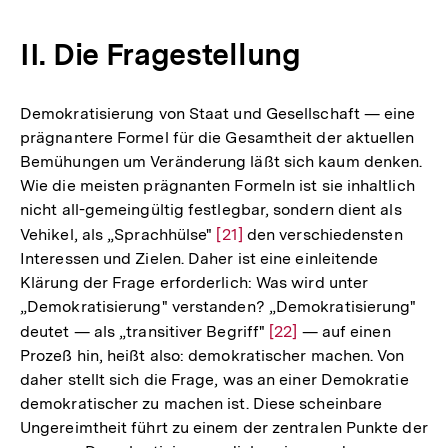
Auflösung
der
II. Die Fragestellung
Fußnote
Demokratisierung von Staat und Gesellschaft — eine
prägnantere Formel für die Gesamtheit der aktuellen
Bemühungen um Veränderung läßt sich kaum denken.
Wie die meisten prägnanten Formeln ist sie inhaltlich
nicht all-gemeingültig festlegbar, sondern dient als
Vehikel, als „Sprachhülse"
Zur
[21]
den verschiedensten
Interessen und Zielen. Daher ist eine einleitende
Auflösung
Klärung der Frage erforderlich: Was wird unter
der
„Demokratisierung" verstanden? „Demokratisierung"
Fußnote
deutet — als „transitiver Begriff"
Zur
[22]
— auf einen
Prozeß hin, heißt also: demokratischer machen. Von
Auflösung
daher stellt sich die Frage, was an einer Demokratie
der
demokratischer zu machen ist. Diese scheinbare
Fußnote
Ungereimtheit führt zu einem der zentralen Punkte der