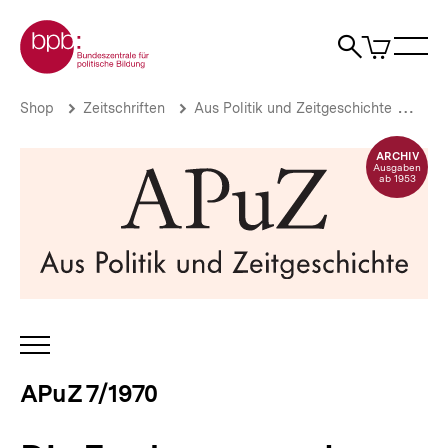
Direkt
Zur Startseite der bpb
zum
0
Artikel
Sho
Seiteninhalt
im
Naviga
Suche
springen
War
öffne
öffnen
öff
Pfadnavigation
Die
Brotkrümelnavigation
Shop
Zeitschriften
Aus Politik und Zeitgeschichte
APu
Forderung
nach
ARCHIV
Demokratisierung
Ausgaben
ab 1953
von
Staat
und
Gesellschaft
A.
Vorbemerkungen
|
APuZ
7/1970
INHALTSNAVIGATION
|
ÖFFNEN
bpb.de
APuZ 7/1970