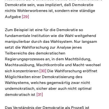
Demokratie sein, was impliziert, daß Demokratie
der
nichts Wohlerworbenes ist, sondern eine ständige
Fußnote
Aufgabe
Zur
[29]
Auflösung
der
Zum Beispiel ist eine für die Demokratie so
Fußnote
fundamentale Institution wie die Wahl weitgehend
manipulierbar durch das Wahlsystem. Nur langsam
setzt die Wahlforschung zur Analyse jenes
Teilbereichs des demokratischen
Regierungsprozesses an, in dem Machtbildung,
Machtausübung, Machtkontrolle und Macht-wechsel
sich konzentrieren
Zur
[30]
Die Wahlforschung eröffnet
Möglichkeiten einer Demokratisierung des
Auflösung
Wahlsystems, welches gegenwärtig zwar nicht
der
undemokratisch, sicher aber auch nicht optimal
Fußnote
demokratisch ist
Zur
[31]
Auflösung
der
Das Verständnis der Demokratie als Prozeß ist