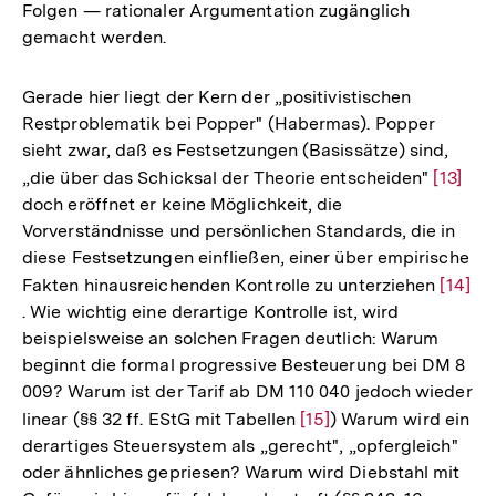
Folgen — rationaler Argumentation zugänglich
gemacht werden.
Gerade hier liegt der Kern der „positivistischen
Restproblematik bei Popper" (Habermas). Popper
sieht zwar, daß es Festsetzungen (Basissätze) sind,
„die über das Schicksal der Theorie entscheiden"
Zur
[13]
doch eröffnet er keine Möglichkeit, die
Auflös
Vorverständnisse und persönlichen Standards, die in
der
diese Festsetzungen einfließen, einer über empirische
Fußnot
Fakten hinausreichenden Kontrolle zu unterziehen
Zur
[14]
. Wie wichtig eine derartige Kontrolle ist, wird
Auflö
beispielsweise an solchen Fragen deutlich: Warum
der
beginnt die formal progressive Besteuerung bei DM 8
Fußno
009? Warum ist der Tarif ab DM 110 040 jedoch wieder
linear (§§ 32 ff. EStG mit Tabellen
Zur
[15]
) Warum wird ein
derartiges Steuersystem als „gerecht", „opfergleich"
Auflösung
oder ähnliches gepriesen? Warum wird Diebstahl mit
der