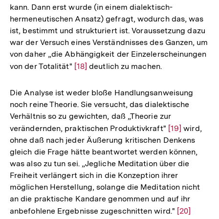
kann. Dann erst wurde (in einem dialektisch-
hermeneutischen Ansatz) gefragt, wodurch das, was
ist, bestimmt und strukturiert ist. Voraussetzung dazu
war der Versuch eines Verständnisses des Ganzen, um
von daher „die Abhängigkeit der Einzelerscheinungen
von der Totalität"
Zur
[18]
deutlich zu machen.
Auflösung
der
Die Analyse ist weder bloße Handlungsanweisung
Fußnote
noch reine Theorie. Sie versucht, das dialektische
Verhältnis so zu gewichten, daß „Theorie zur
verändernden, praktischen Produktivkraft"
Zur
[19]
wird,
ohne daß nach jeder Äußerung kritischen Denkens
Auflösung
gleich die Frage hätte beantwortet werden können,
der
was also zu tun sei. „Jegliche Meditation über die
Fußnote
Freiheit verlängert sich in die Konzeption ihrer
möglichen Herstellung, solange die Meditation nicht
an die praktische Kandare genommen und auf ihr
anbefohlene Ergebnisse zugeschnitten wird."
Zur
[20]