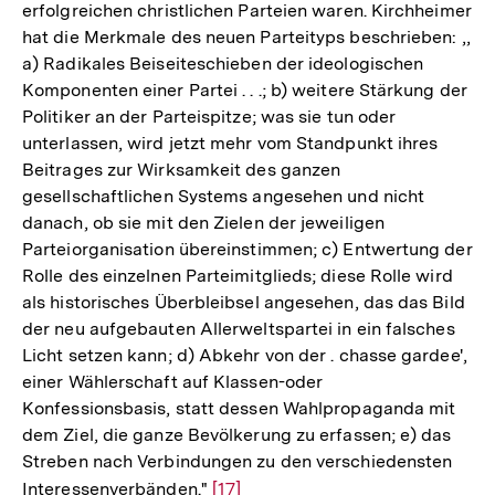
erfolgreichen christlichen Parteien waren. Kirchheimer
hat die Merkmale des neuen Parteityps beschrieben: ,,
a) Radikales Beiseiteschieben der ideologischen
Komponenten einer Partei . . .; b) weitere Stärkung der
Politiker an der Parteispitze; was sie tun oder
unterlassen, wird jetzt mehr vom Standpunkt ihres
Beitrages zur Wirksamkeit des ganzen
gesellschaftlichen Systems angesehen und nicht
danach, ob sie mit den Zielen der jeweiligen
Parteiorganisation übereinstimmen; c) Entwertung der
Rolle des einzelnen Parteimitglieds; diese Rolle wird
als historisches Überbleibsel angesehen, das das Bild
der neu aufgebauten Allerweltspartei in ein falsches
Licht setzen kann; d) Abkehr von der . chasse gardee',
einer Wählerschaft auf Klassen-oder
Konfessionsbasis, statt dessen Wahlpropaganda mit
dem Ziel, die ganze Bevölkerung zu erfassen; e) das
Streben nach Verbindungen zu den verschiedensten
Interessenverbänden."
Zur
[17]