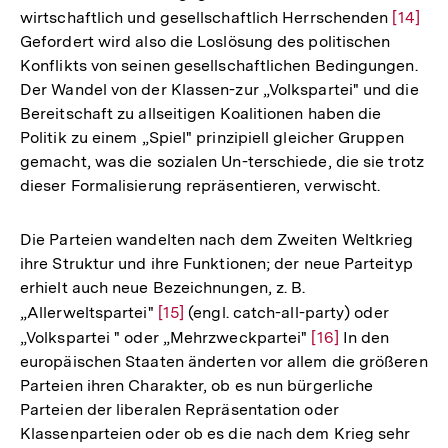
wirtschaftlich und gesellschaftlich Herrschenden
Zur
[14]
Gefordert wird also die Loslösung des politischen
Auflös
Konflikts von seinen gesellschaftlichen Bedingungen.
der
Der Wandel von der Klassen-zur „Volkspartei" und die
Fußnot
Bereitschaft zu allseitigen Koalitionen haben die
Politik zu einem „Spiel" prinzipiell gleicher Gruppen
gemacht, was die sozialen Un-terschiede, die sie trotz
dieser Formalisierung repräsentieren, verwischt.
Die Parteien wandelten nach dem Zweiten Weltkrieg
ihre Struktur und ihre Funktionen; der neue Parteityp
erhielt auch neue Bezeichnungen, z. B.
„Allerweltspartei"
Zur
[15]
(engl. catch-all-party) oder
„Volkspartei " oder „Mehrzweckpartei"
Auflösung
Zur
[16]
In den
europäischen Staaten änderten vor allem die größeren
der
Auflösung
Parteien ihren Charakter, ob es nun bürgerliche
Fußnote
der
Parteien der liberalen Repräsentation oder
Fußnote
Klassenparteien oder ob es die nach dem Krieg sehr