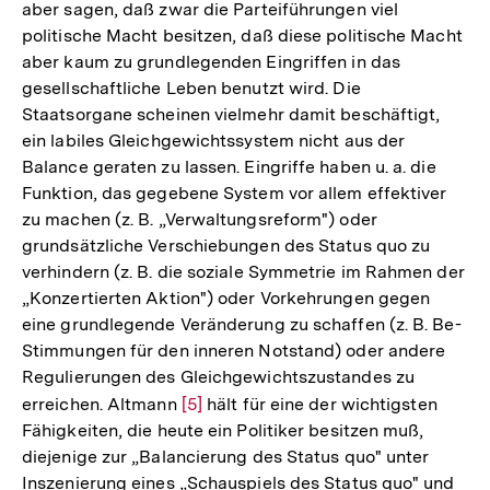
aber sagen, daß zwar die Parteiführungen viel
politische Macht besitzen, daß diese politische Macht
aber kaum zu grundlegenden Eingriffen in das
gesellschaftliche Leben benutzt wird. Die
Staatsorgane scheinen vielmehr damit beschäftigt,
ein labiles Gleichgewichtssystem nicht aus der
Balance geraten zu lassen. Eingriffe haben u. a. die
Funktion, das gegebene System vor allem effektiver
zu machen (z. B. „Verwaltungsreform") oder
grundsätzliche Verschiebungen des Status quo zu
verhindern (z. B. die soziale Symmetrie im Rahmen der
„Konzertierten Aktion") oder Vorkehrungen gegen
eine grundlegende Veränderung zu schaffen (z. B. Be-
Stimmungen für den inneren Notstand) oder andere
Regulierungen des Gleichgewichtszustandes zu
erreichen. Altmann
Zur
[5]
hält für eine der wichtigsten
Fähigkeiten, die heute ein Politiker besitzen muß,
Auflösung
diejenige zur „Balancierung des Status quo" unter
der
Inszenierung eines „Schauspiels des Status quo" und
Fußnote