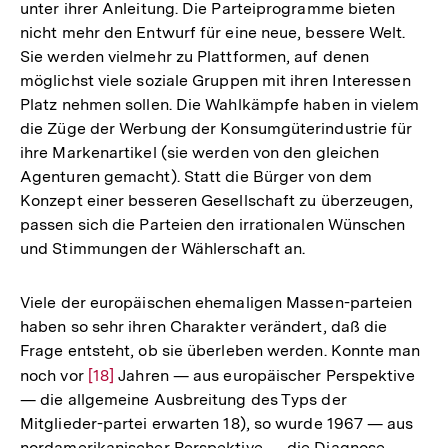
unter ihrer Anleitung. Die Parteiprogramme bieten
nicht mehr den Entwurf für eine neue, bessere Welt.
Sie werden vielmehr zu Plattformen, auf denen
möglichst viele soziale Gruppen mit ihren Interessen
Platz nehmen sollen. Die Wahlkämpfe haben in vielem
die Züge der Werbung der Konsumgüterindustrie für
ihre Markenartikel (sie werden von den gleichen
Agenturen gemacht). Statt die Bürger von dem
Konzept einer besseren Gesellschaft zu überzeugen,
passen sich die Parteien den irrationalen Wünschen
und Stimmungen der Wählerschaft an.
Viele der europäischen ehemaligen Massen-parteien
haben so sehr ihren Charakter verändert, daß die
Frage entsteht, ob sie überleben werden. Konnte man
noch vor
Zur
[18]
Jahren — aus europäischer Perspektive
— die allgemeine Ausbreitung des Typs der
Auflösung
Mitglieder-partei erwarten 18), so wurde 1967 — aus
der
nordamerikanischer Perspektive — die Diagnose