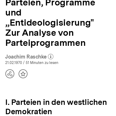
Parteien, Programme
und
„Entideologisierung"
Zur Analyse von
Parteiprogrammen
Joachim Raschke
(Mehr zum Autor)
öffnen
21.02.1970
/ 51 Minuten zu lesen
Teilen
Inhalt
Optionen
merken
anzeigen
I. Parteien in den westlichen
Demokratien