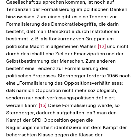
Gesellschaft zu sprechen kommen, ist noch auf
Tendenzen der Formalisierung im politischen Denken
hinzuweisen. Zum einen gibt es eine Tendenz zur
Formalisierung des Demokratiebegriffs, die darin
besteht, daß man Demokratie durch Institutionen
bestimmt, z. B. als Konkurrenz von Gruppen um
politische Macht in allgemeinen Wahlen
Zur
[12]
und nicht
durch das inhaltliche Ziel der Emanzipation und der
Auflösung
Selbstbestimmung der Menschen. Zum anderen
der
besteht eine Tendenz zur Formalisierung des
Fußnote
politischen Prozesses. Sternberger forderte 1956 noch
eine „Formalisierung des Oppositionsverhältnisses:
daß nämlich Opposition nicht mehr soziologisch,
sondern nur noch verfassungspolitisch definiert
werden kann"
Zur
[13]
Diese Formalisierung werde, so
Sternberger, dadurch aufgehalten, daß man den
Auflösung
Kampf der SPD-Opposition gegen die
der
Regierungsmehrheit identifiziere mit dem Kampf der
Fußnote
beherrschten Klasse gegen die Klasse der