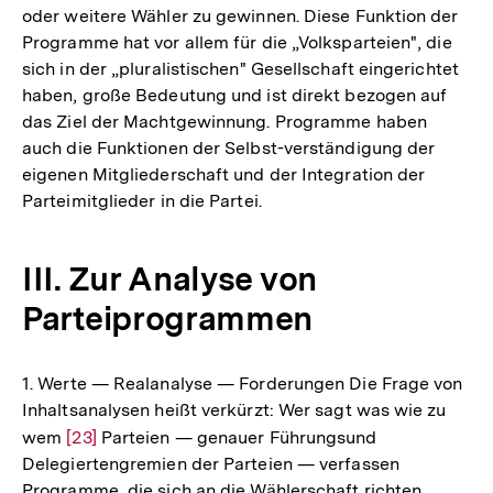
oder weitere Wähler zu gewinnen. Diese Funktion der
Programme hat vor allem für die „Volksparteien", die
sich in der „pluralistischen" Gesellschaft eingerichtet
haben, große Bedeutung und ist direkt bezogen auf
das Ziel der Machtgewinnung. Programme haben
auch die Funktionen der Selbst-verständigung der
eigenen Mitgliederschaft und der Integration der
Parteimitglieder in die Partei.
III. Zur Analyse von
Parteiprogrammen
1. Werte — Realanalyse — Forderungen Die Frage von
Inhaltsanalysen heißt verkürzt: Wer sagt was wie zu
wem
Zur
[23]
Parteien — genauer Führungsund
Delegiertengremien der Parteien — verfassen
Auflösung
Programme, die sich an die Wählerschaft richten.
der