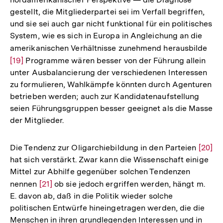
Fußnote
gestellt, die Mitgliederpartei sei im Verfall begriffen,
und sie sei auch gar nicht funktional für ein politisches
System, wie es sich in Europa in Angleichung an die
amerikanischen Verhältnisse zunehmend herausbilde
Zur
[19]
Programme wären besser von der Führung allein
Auf
unter Ausbalancierung der verschiedenen Interessen
der
zu formulieren, Wahlkämpfe könnten durch Agenturen
Fuß
betrieben werden; auch zur Kandidatenaufstellung
seien Führungsgruppen besser geeignet als die Masse
der Mitglieder.
Die Tendenz zur Oligarchiebildung in den Parteien
Zur
[20]
hat sich verstärkt. Zwar kann die Wissenschaft einige
Auflö
Mittel zur Abhilfe gegenüber solchen Tendenzen
der
nennen
Zur
[21]
ob sie jedoch ergriffen werden, hängt m.
Fußno
E. davon ab, daß in die Politik wieder solche
Auflösung
politischen Entwürfe hineingetragen werden, die die
der
Menschen in ihren grundlegenden Interessen und in
Fußnote