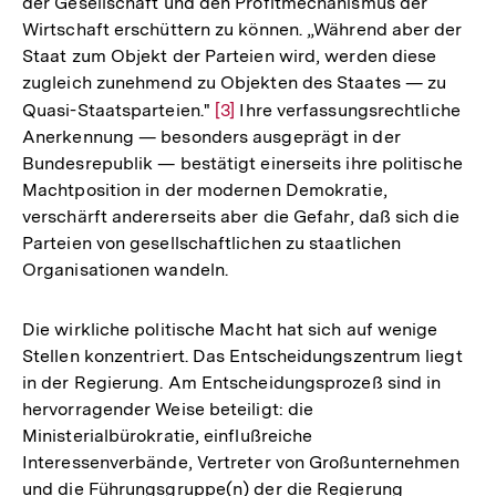
der Gesellschaft und den Profitmechanismus der
Wirtschaft erschüttern zu können. „Während aber der
Staat zum Objekt der Parteien wird, werden diese
zugleich zunehmend zu Objekten des Staates — zu
Quasi-Staatsparteien."
Zur
[3]
Ihre verfassungsrechtliche
Anerkennung — besonders ausgeprägt in der
Auflösung
Bundesrepublik — bestätigt einerseits ihre politische
der
Machtposition in der modernen Demokratie,
Fußnote
verschärft andererseits aber die Gefahr, daß sich die
Parteien von gesellschaftlichen zu staatlichen
Organisationen wandeln.
Die wirkliche politische Macht hat sich auf wenige
Stellen konzentriert. Das Entscheidungszentrum liegt
in der Regierung. Am Entscheidungsprozeß sind in
hervorragender Weise beteiligt: die
Ministerialbürokratie, einflußreiche
Interessenverbände, Vertreter von Großunternehmen
und die Führungsgruppe(n) der die Regierung