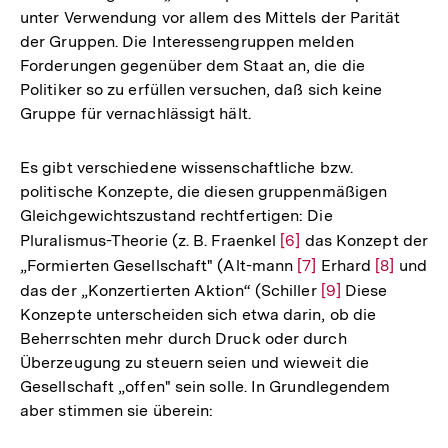
unter Verwendung vor allem des Mittels der Parität
der Gruppen. Die Interessengruppen melden
Forderungen gegenüber dem Staat an, die die
Politiker so zu erfüllen versuchen, daß sich keine
Gruppe für vernachlässigt hält.
Es gibt verschiedene wissenschaftliche bzw.
politische Konzepte, die diesen gruppenmäßigen
Gleichgewichtszustand rechtfertigen: Die
Pluralismus-Theorie (z. B. Fraenkel
Zur
[6]
das Konzept der
„Formierten Gesellschaft" (Alt-mann
Auflösung
Zur
[7]
Erhard
Zur
[8]
und
das der „Konzertierten Aktion“ (Schiller
der
Auflösung
Zur
[9]
Diese
Auflösun
Konzepte unterscheiden sich etwa darin, ob die
Fußnote
der
Auflösung
der
Beherrschten mehr durch Druck oder durch
Fußnote
der
Fußnote
Überzeugung zu steuern seien und wieweit die
Fußnote
Gesellschaft „offen" sein solle. In Grundlegendem
aber stimmen sie überein: