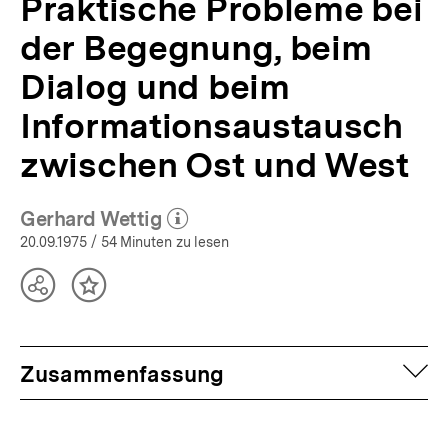
Praktische Probleme bei
bpb.de
der Begegnung, beim
Dialog und beim
Informationsaustausch
zwischen Ost und West
Gerhard Wettig
(Mehr zum Autor)
öffnen
20.09.1975
/ 54 Minuten zu lesen
Teilen
Inhalt
Optionen
merken
anzeigen
auf
Zusammenfassung