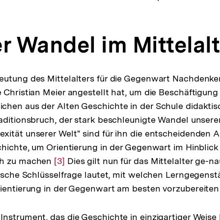
er Wandel im Mittelalt
eutung des Mittelalters für die Gegenwart Nachdenke
 Christian Meier angestellt hat, um die Beschäftigung
chen aus der Alten Geschichte in der Schule didaktis
aditionsbruch, der stark beschleunigte Wandel unserer 
ität unserer Welt" sind für ihn die entscheidenden 
chichte, um Orientierung in der Gegenwart im Hinblick
ch zu machen
Zur
[3]
Dies gilt nun für das Mittelalter ge-na
tische Schlüsselfrage lautet, mit welchen Lerngegens
Auflösung
ientierung in der Gegenwart am besten vorzubereiten 
der
Fußnote
strument, das die Geschichte in einzigartiger Weise li