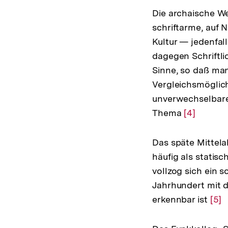
Die archaische Wel
schriftarme, auf 
Kultur — jedenfall
dagegen Schriftlic
Sinne, so daß manc
Vergleichsmöglich
unverwechselbare 
Thema
Zur
[4]
Auflösung
der
Das späte Mittelal
Fußnote
häufig als stati
vollzog sich ein 
Jahrhundert mit 
erkennbar ist
Zur
[5]
Auf
der