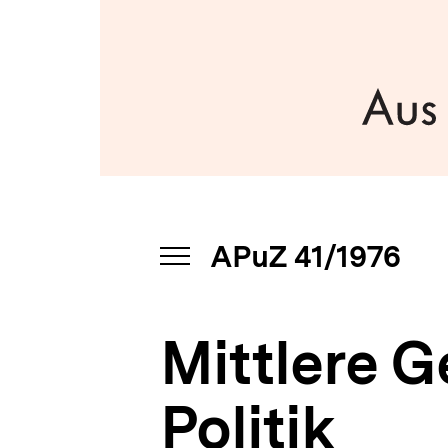
|
a
bpb.de
t
i
o
n
APuZ 41/1976
INHALTSNAVIGATION
ÖFFNEN
Mittlere G
Politik