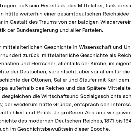
tragen, daß sein Herzstück, das Mittelalter, funktion
an hätte weiterhin einer gesamtdeutschen Reichsidee
ar in Gestalt des Traums von der baldigen Wiederverei
litik der Bundesregierung und aller Parteien.
r mittelalterlichen Geschichte in Wissenschaft und Unt
hrhundert zurück: mittelalterliche Geschichte als Reic
astien und Herrscher, allenfalls der Kirche, im eigent
chte der Deutschen; vereinfacht, aber vor allem für die
schichte der Ottonen, Salier und Staufer mit Karl dem 
ropa außerhalb des Reiches und das Spätere Mittelalte
, desgleichen die Wirtschaftsund Sozialgeschichte s
; der wiederum hatte Gründe, entsprach den Interes
entlichkeit und Politik. Je größeren Abstand wir gewin
chichte des modernen Deutschen Reiches, 1871 bis 1945
auch im Geschichtsbewußtsein dieser Epoche.