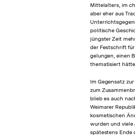
Mittelalters, im 
aber eher aus Tra
Unterrichtsgegenst
politische Geschic
jüngster Zeit me
der Festschrift f
gelungen, einen B
thematisiert hätt
Im Gegensatz zur 
zum Zusammenbru
blieb es auch nac
Weimarer Republik
kosmetischen Änd
wurden und viele 
spätestens Ende d