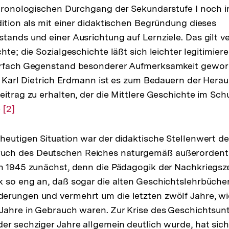
chronologischen Durchgang der Sekundarstufe I noch i
dition als mit einer didaktischen Begründung dieses
ands und einer Ausrichtung auf Lernziele. Das gilt ver
hte; die Sozialgeschichte läßt sich leichter legitimiere
hrfach Gegenstand besonderer Aufmerksamkeit gewo
ür Karl Dietrich Erdmann ist es zum Bedauern der Hera
eitrag zu erhalten, der die Mittlere Geschichte im Sch
e
Zur
[2]
Auflösung
der
heutigen Situation war der didaktische Stellenwert des
Fußnote
ch des Deutschen Reiches naturgemäß außerordentl
h 1945 zunächst, denn die Pädagogik der Nachkriegsze
 so eng an, daß sogar die alten Geschichtslehrbücher
erungen und vermehrt um die letzten zwölf Jahre, wi
Jahre in Gebrauch waren. Zur Krise des Geschichtsunte
er sechziger Jahre allgemein deutlich wurde, hat sich