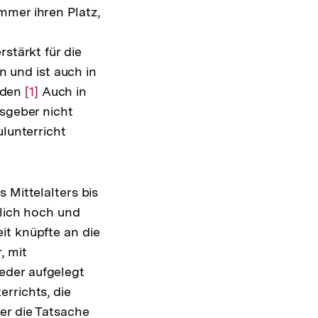
mmer ihren Platz,
stärkt für die
n und ist auch in
rden
Zur
[1]
Auch in
usgeber nicht
Auflösung
ulunterricht
der
Fußnote
 Mittelalters bis
ich hoch und
it knüpfte an die
, mit
eder aufgelegt
rrichts, die
er die Tatsache