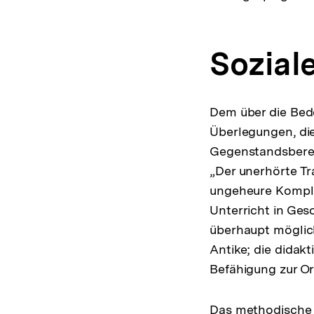
Sozial
Dem über die Bed
Überlegungen, die
Gegenstandsberei
„Der unerhörte Tr
ungeheure Komplex
Unterricht in Ges
überhaupt mögli
Antike; die didak
Befähigung zur Or
Das methodische In