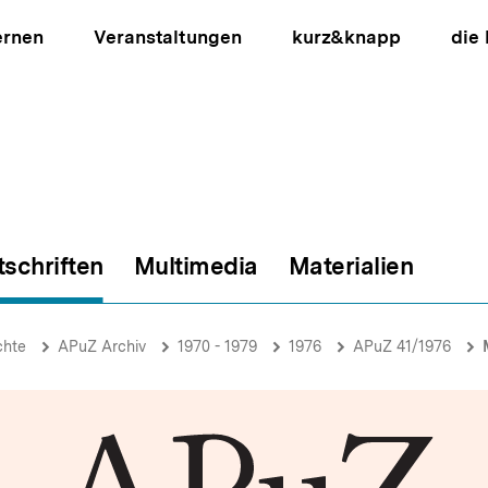
ernen
Veranstaltungen
kurz&knapp
die
tschriften
Multimedia
Materialien
ion
chte
APuZ Archiv
1970 - 1979
1976
APuZ 41/1976