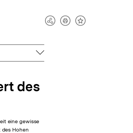
Artikel
Teilen
Inhalt
drucken
Optionen
merken
anzeigen
aufklappen
rt des
eit eine gewisse
it des Hohen