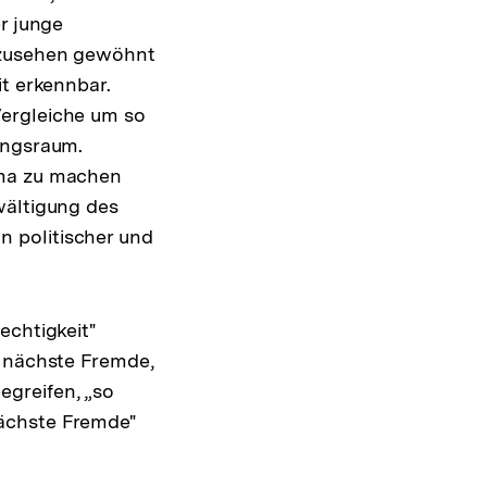
r junge
anzusehen gewöhnt
it erkennbar.
Vergleiche um so
ungsraum.
ema zu machen
wältigung des
 politischer und
echtigkeit"
s nächste Fremde,
begreifen, „so
nächste Fremde"