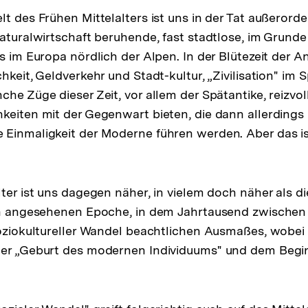
t des Frühen Mittelalters ist uns in der Tat außerorden
Naturalwirtschaft beruhende, fast stadtlose, im Grund
s im Europa nördlich der Alpen. In der Blütezeit der An
hkeit, Geldverkehr und Stadt-kultur, „Zivilisation" im
he Züge dieser Zeit, vor allem der Spätantike, reizvol
keiten mit der Gegenwart bieten, die dann allerdings z
Einmaligkeit der Moderne führen werden. Aber das is
ter ist uns dagegen näher, in vielem doch näher als die
sch angesehenen Epoche, in dem Jahrtausend zwischen
soziokultureller Wandel beachtlichen Ausmaßes, wobei
der „Geburt des modernen Individuums" und dem Begin
lösung