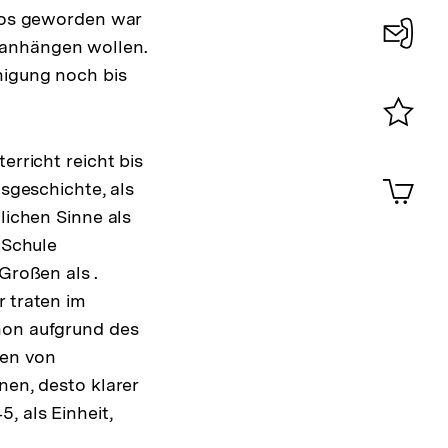
slos geworden war
 anhängen wollen.
Konta
nigung noch bis
0
Merklist
erricht reicht bis
ansehen
0
Artik
hsgeschichte, als
im
lichen Sinne als
Shop-
Warenko
 Schule
ansehen
Großen als .
r traten im
chon aufgrund des
sen von
nen, desto klarer
, als Einheit,