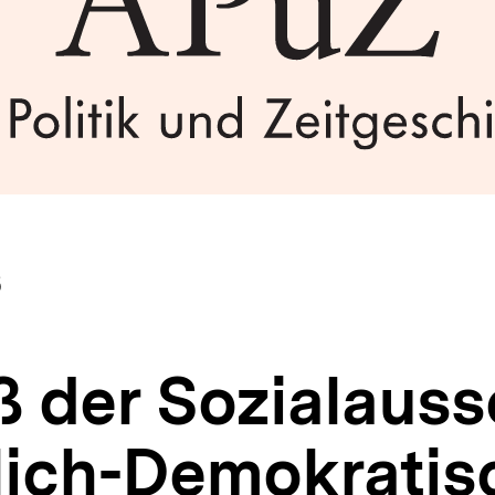
6
uß der Sozialaus
tlich-Demokrati