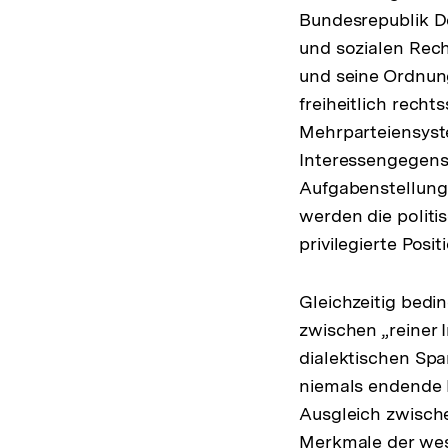
Bundesrepublik De
und sozialen Rech
und seine Ordnung
freiheitlich rech
Mehrparteiensyste
Interessengegens
Aufgabenstellung:
werden die politi
privilegierte Posit
Gleichzeitig bedi
zwischen „reiner
dialektischen Sp
niemals endende 
Ausgleich zwische
Merkmale der wes