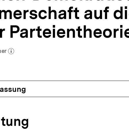
merschaft auf di
r Parteientheori
mer
utor)
öffnen
assung
eitung