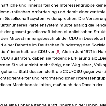
chaftliche und innerparteiliche Interessengruppe keine
demokratischen Anforderung und damit einer zentrale
em Gesellschaftssystem widersprechen. Die Verzerrun
truktur unseres Parteiensystem müßte analog die Tend
der gesamtgesellschaftlichen pluralistischen Struktu
f den Mitbestimmungsbeschluß der CDU in Düsseldorf
nd einer Debatte im Deutschen Bundestag den Sozial
tion" innerhalb der CDU vor
Zur
[8]
Als im Juni 1971 in Ha
r CDU austraten, gaben sie folgende Erklärung ab: „D
Auflösung
ernen Struktur nicht mehr fähig, den Weg einer , Volksp
der
zu gehen ... Statt dessen stellt die CDU/CSU gegenwärt
Fußnote
tsorientierter und reformfeindlicher Interessengruppe
ieser Machtkonstellation, muß auch das Dasein der . 
nd je eine unbedeutende Kraft innerhalb der Union. Nie