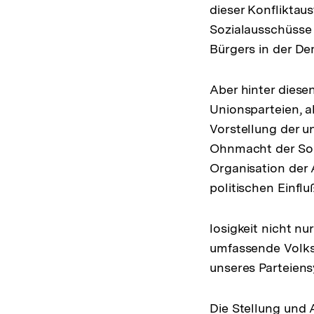
dieser Konfliktau
Sozialausschüsse 
Bürgers in der De
Aber hinter diese
Unionsparteien, a
Vorstellung der u
Ohnmacht der Sozi
Organisation der 
politischen Einflu
losigkeit nicht n
umfassende Volksp
unseres Parteiens
Die Stellung und 