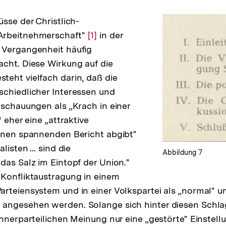
üsse der Christlich-
Arbeitnehmerschaft"
Zur
[1]
in der
 Vergangenheit häufig
Auflösung
cht. Diese Wirkung auf die
der
eht vielfach darin, daß die
Fußnote
chiedlicher Interessen und
nschauungen als „Krach in einer
“ eher eine „attraktive
inen spannenden Bericht abgibt"
isten ... sind die
Abbildung 7
das Salz im Eintopf der Union."
Zur
Konfliktaustragung in einem
Auflösung
rteiensystem und in einer Volkspartei als „normal" u
der
angesehen werden. Solange sich hinter diesen Schlag
Fußnote
innerparteilichen Meinung nur eine „gestörte" Einstell