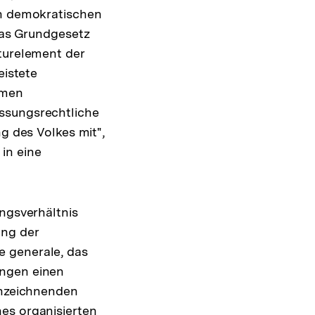
ch demokratischen
 das Grundgesetz
kturelement der
eistete
imen
assungsrechtliche
g des Volkes mit",
in eine
ungsverhältnis
ung der
e generale, das
ungen einen
nnzeichnenden
es organisierten