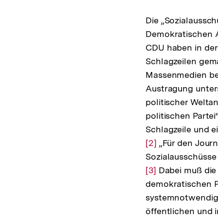
Die „Sozialaussch
Demokratischen 
CDU haben in der
Schlagzeilen gema
Massenmedien best
Austragung unters
politischer Welta
politischen Partei
Schlagzeile und e
Zur
[2]
„Für den Journal
Auflösung
Sozialausschüsse 
der
[3]
Dabei muß die 
Fußnote
demokratischen Pa
systemnotwendig 
öffentlichen und 