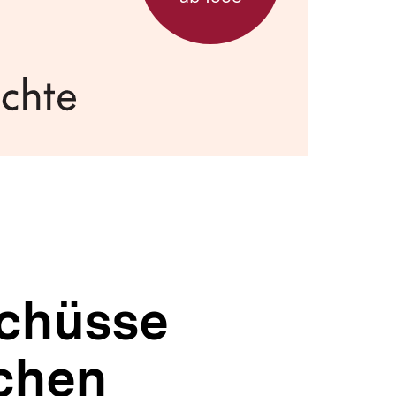
schüsse
schen