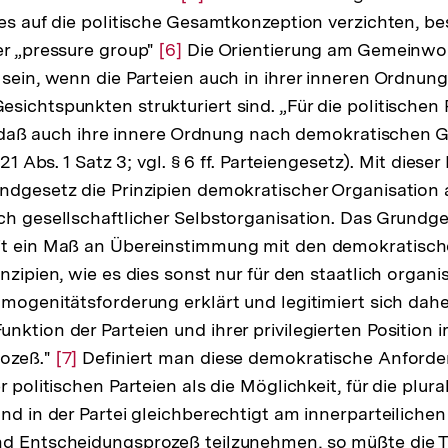
ses auf die politische Gesamtkonzeption verzichten, be
Auflösung
er „pressure group"
Zur
[6]
der
Die Orientierung am Gemeinwo
 sein, wenn die Parteien auch in ihrer inneren Ordnun
Auflösung
Fußnote
sichtspunkten strukturiert sind. „Für die politischen 
der
or, daß auch ihre innere Ordnung nach demokratischen
Fußnote
 21 Abs. 1 Satz 3; vgl. § 6 ff. Parteiengesetz). Mit dies
ndgesetz die Prinzipien demokratischer Organisation a
ch gesellschaftlicher Selbstorganisation. Das Grundge
it ein Maß an Übereinstimmung mit den demokratisc
nzipien, wie es dies sonst nur für den staatlich organi
omogenitätsforderung erklärt und legitimiert sich dahe
ktion der Parteien und ihrer privilegierten Position i
rozeß."
Zur
[7]
Definiert man diese demokratische Anforde
r politischen Parteien als die Möglichkeit, für die plura
Auflösung
nd in der Partei gleichberechtigt am innerparteilichen
der
nd Entscheidungsprozeß teilzunehmen, so müßte die T
Fußnote