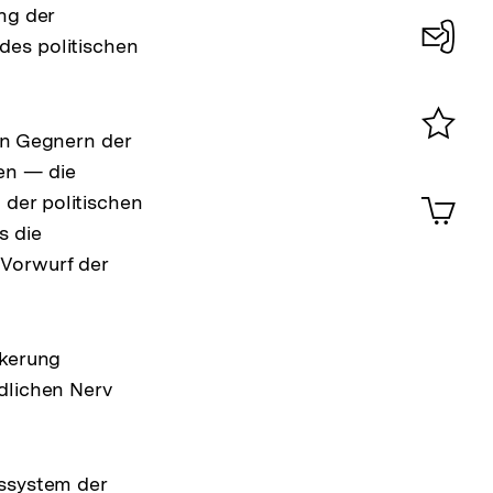
ng der
des politischen
Konta
0
en Gegnern der
Merklist
en — die
ansehen
0
Artik
der politischen
im
s die
Shop-
 Vorwurf der
Warenko
ansehen
lkerung
dlichen Nerv
tssystem der