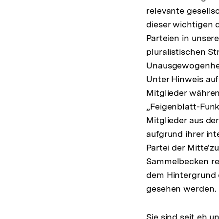
relevante gesells
dieser wichtigen 
Parteien in unser
pluralistischen S
Unausgewogenheit 
Unter Hinweis au
Mitglieder währe
„Feigenblatt-Funk
Mitglieder aus de
aufgrund ihrer int
Partei der Mitte'
Sammelbecken rech
dem Hintergrund d
gesehen werden.
Sie sind seit eh u