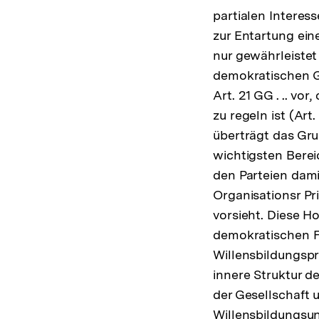
partialen Interes
zur Entartung ein
nur gewährleistet
demokratischen Ge
Art. 21 GG . .. v
zu regeln ist (Art.
überträgt das Gru
wichtigsten Berei
den Parteien dam
Organisationsr Pri
vorsieht. Diese H
demokratischen Fun
Willensbildungsp
innere Struktur de
der Gesellschaft u
Willensbildungsu