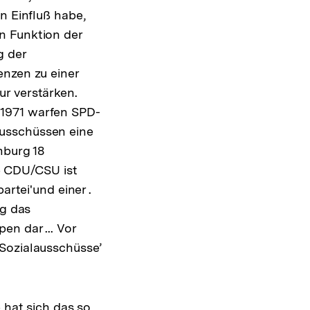
n Einfluß habe,
n Funktion der
g der
enzen zu einer
r verstärken.
 1971 warfen SPD-
ausschüssen eine
mburg 18
ie CDU/CSU ist
artei'und einer .
ig das
n dar ... Vor
Sozialausschüsse’
 hat sich das so