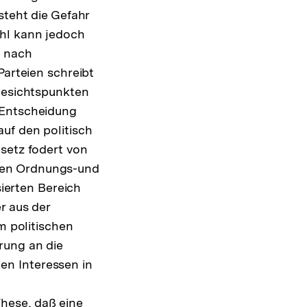
steht die Gefahr
hl kann jedoch
g nach
Parteien schreibt
 Gesichtspunkten
er Entscheidung
uf den politisch
setz fodert von
hen Ordnungs-und
sierten Bereich
r aus der
m politischen
rung an die
len Interessen in
hese, daß eine