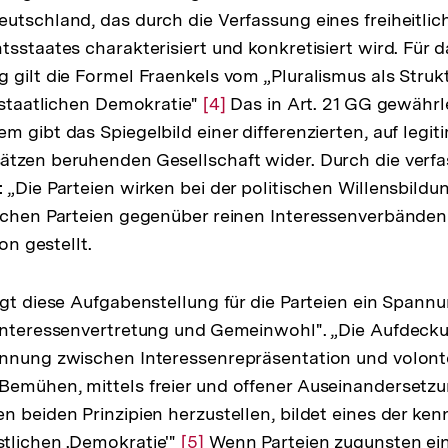
utschland, das durch die Verfassung eines freiheitli
tsstaates charakterisiert und konkretisiert wird. Für
 gilt die Formel Fraenkels vom „Pluralismus als Stru
tsstaatlichen Demokratie"
Zur
[4]
Das in Art. 21 GG gewährl
m gibt das Spiegelbild einer differenzierten, auf legit
Auflösung
ätzen beruhenden Gesellschaft wider. Durch die verf
der
 „Die Parteien wirken bei der politischen Willensbildun
Fußnote
schen Parteien gegenüber reinen Interessenverbänden 
ion gestellt.
ngt diese Aufgabenstellung für die Parteien ein Spann
 Interessenvertretung und Gemeinwohl". „Die Aufdeck
annung zwischen Interessenrepräsentation und volont
Bemühen, mittels freier und offener Auseinandersetz
n beiden Prinzipien herzustellen, bildet eines der ke
tlichen .Demokratie'"
Zur
[5]
Wenn Parteien zugunsten ein