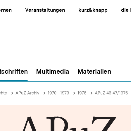
ernen
Veranstaltungen
kurz&knapp
die
tschriften
Multimedia
Materialien
ion
chte
APuZ Archiv
1970 - 1979
1976
APuZ 46-47/1976