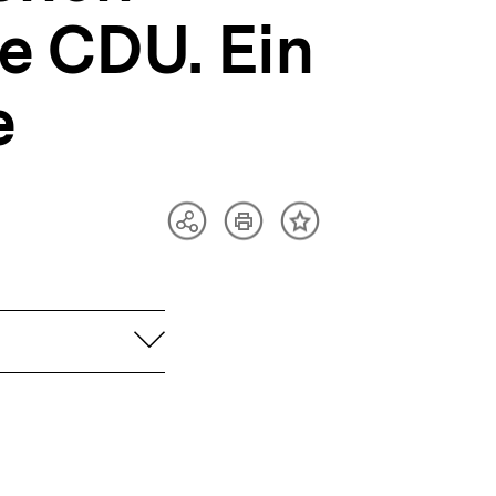
e CDU. Ein
e
Artikel
Teilen
Inhalt
drucken
Optionen
merken
anzeigen
aufklappen