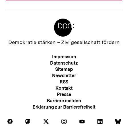
Meta-
Links
Zur
Demokratie stärken –
Zivilgesellschaft fördern
Startseite
der
Meta-
Impressum
bpb
Navigation
Datenschutz
Sitemap
Newsletter
RSS
Kontakt
Presse
Barriere melden
Erklärung zur Barrierefreiheit
Auf
Auf
Auf
Auf
Auf
Auf
Au
Folgen
Folgen
Folgen
Folgen
Folgen
Folgen
Fol
Facebook
Mastodon
X
Instagram
Youtube
LinkedIn
Bl