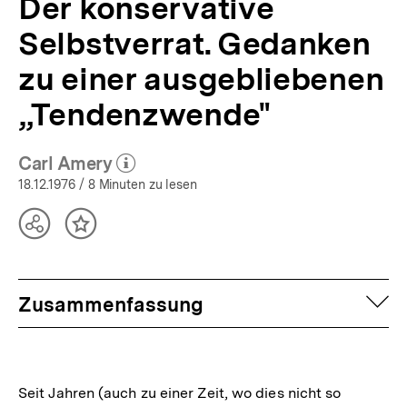
Der konservative
Selbstverrat. Gedanken
zu einer ausgebliebenen
„Tendenzwende"
Carl Amery
(Mehr zum Autor)
öffnen
18.12.1976
/ 8 Minuten zu lesen
Teilen
Inhalt
Optionen
merken
anzeigen
auf
Zusammenfassung
Seit Jahren (auch zu einer Zeit, wo dies nicht so