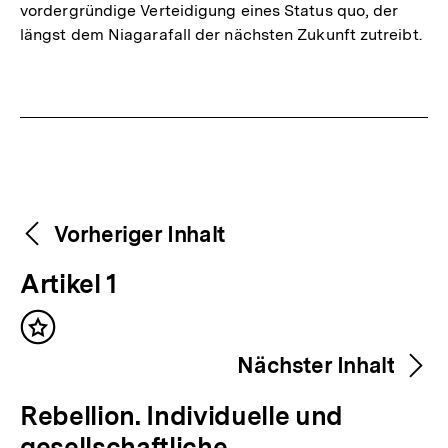
vordergründige Verteidigung eines Status quo, der
längst dem Niagarafall der nächsten Zukunft zutreibt.
Fussnoten
Weitere
Content-
Vorheriger Inhalt
Navigation
Inhalte
V
Artikel 1
o
Inhalt
r
merken
Nächster Inhalt
h
e
N
Rebellion. Individuelle und
r
ä
gesellschaftliche