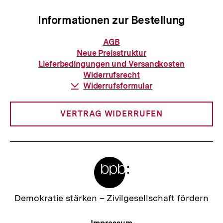
Informationen zur Bestellung
Informationen
AGB
zur
Neue Preisstruktur
Bestellung
Lieferbedingungen und Versandkosten
Widerrufsrecht
Download-
Widerrufsformular
Link:
VERTRAG WIDERRUFEN
Meta-
Links
Zur
Demokratie stärken –
Zivilgesellschaft fördern
Startseite
der
Meta-