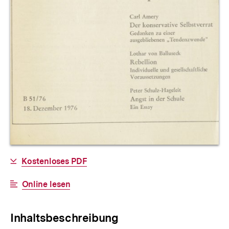
Allgemeine
Download-
Kostenloses PDF
Informationen
Link:
Interner
Online lesen
Link:
Inhaltsbeschreibung