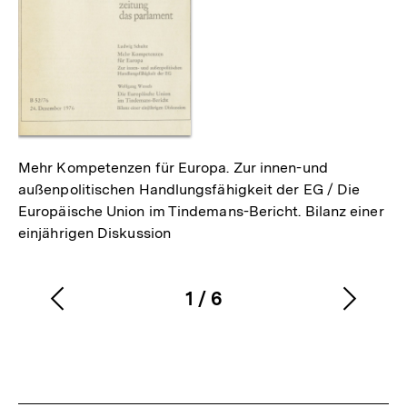
Mehr Kompetenzen für Europa. Zur innen-und
außenpolitischen Handlungsfähigkeit der EG / Die
Europäische Union im Tindemans-Bericht. Bilanz einer
einjährigen Diskussion
1
/
6
Vorherigen
Nächs
Karussellinhalt
von
Inhalt
Inhalt
anzeigen
anzei