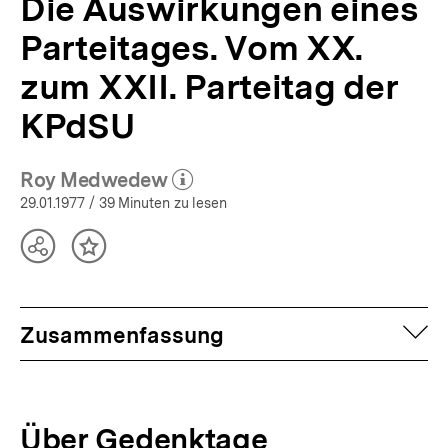
Die Auswirkungen eines
Parteitages. Vom XX.
zum XXII. Parteitag der
KPdSU
Roy Medwedew
(Mehr zum Autor)
öffnen
29.01.1977
/ 39 Minuten zu lesen
Teilen
Inhalt
Optionen
merken
anzeigen
auf
Zusammenfassung
Über Gedenktage