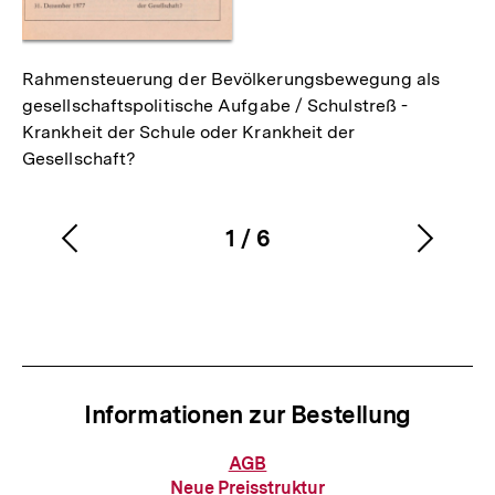
Rahmensteuerung der Bevölkerungsbewegung als
gesellschaftspolitische Aufgabe / Schulstreß -
Krankheit der Schule oder Krankheit der
Gesellschaft?
1
/
6
Vorherigen
Nächs
Karussellinhalt
von
Inhalt
Inhalt
anzeigen
anzei
Informationen zur Bestellung
Informationen
AGB
zur
Neue Preisstruktur