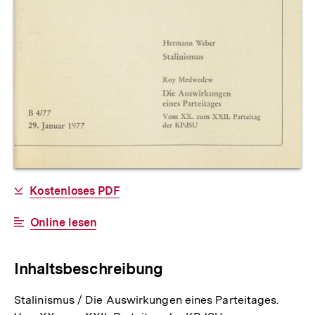
Allgemeine
Download-
Kostenloses PDF
Informationen
Link:
Interner
Online lesen
Link:
Inhaltsbeschreibung
Stalinismus / Die Auswirkungen eines Parteitages.