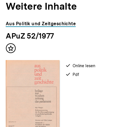
Weitere Inhalte
Inhaltskarousell
Inhaltskarussell
Aus Politik und Zeitgeschichte
für
überspringen
APuZ 52/1977
weitere
Inhalte
Inhalt
merken
verfügbar
Online lesen
zum
verfügbar
Pdf
als