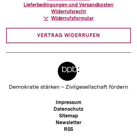
Bestellung
Lieferbedingungen und Versandkosten
Widerrufsrecht
Download-
Widerrufsformular
Link:
VERTRAG WIDERRUFEN
Meta-
Links
Zur
Demokratie stärken –
Zivilgesellschaft fördern
Startseite
der
Meta-
Impressum
bpb
Navigation
Datenschutz
Sitemap
Newsletter
Zum
RSS
Seite
Kontakt