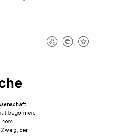
Artikel
Teilen
Inhalt
drucken
Optionen
merken
anzeigen
uche
issenschaft
e hat begonnen.
einem
Zweig, der