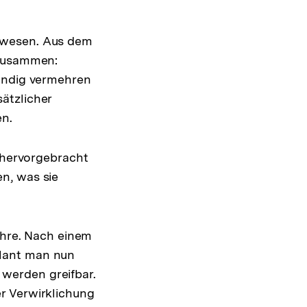
ewesen. Aus dem
 zusammen:
tändig vermehren
ätzlicher
en.
e hervorgebracht
n, was sie
ahre. Nach einem
plant man nun
werden greifbar.
r Verwirklichung