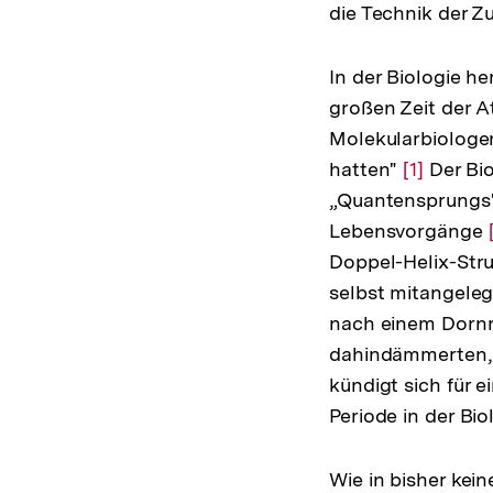
die Technik der Z
In der Biologie h
großen Zeit der A
Molekularbiologen 
hatten"
Zur
[1]
Der Bio
„Quantensprungs"
Auflösun
Lebensvorgänge
der
Doppel-Helix-Stru
Fußnote
selbst mitangele
nach einem Dornr
dahindämmerten, n
kündigt sich für 
Periode in der Bi
Wie in bisher ke