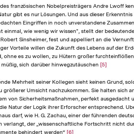
es französischen Nobelpreisträgers Andre Lwoff kenn
Natur gibt es nur Lösungen. Und aus dieser Erkenntnis
edachten Eingriffen in noch unverstandene Zusammen
t einmal, wie wenig wir wissen", stellt der bedeutend
Robert Sinsheimer, fest und appelliert an die Vernunft
iger Vorteile willen die Zukunft des Lebens auf der Er
d, ohne es zu wollen, zu Hütern großer furchteinflöße
i müßig, sich darüber hinwegzutäuschen
Zur
[5]
Auflösung
der
nde Mehrheit seiner Kollegen sieht keinen Grund, so
Fußnote
u größerer Umsicht nachzukommen. Sie halten sich an
em von Sicherheitsmaßnahmen, perfekt ausgedacht u
 die Natur der Logik ihrer Erforscher entsprechend. Ub
aus darf, wie H. G. Zachau, einer der führenden deut
 verlangt, der „wissenschaftliche Fortschritt nicht du
umente behindert werden“
Zur
[6]