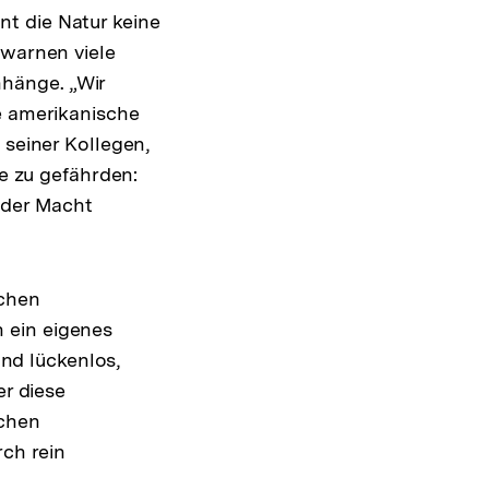
t die Natur keine
 warnen viele
hänge. „Wir
e amerikanische
 seiner Kollegen,
de zu gefährden:
nder Macht
lchen
 ein eigenes
nd lückenlos,
er diese
schen
rch rein