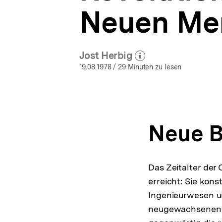
Neuen Me
Jost Herbig
(Mehr zum Autor)
öffnen
19.08.1978
/ 29 Minuten zu lesen
Neue B
Das Zeitalter der
erreicht: Sie kons
Ingenieurwesen un
neugewachsenen 