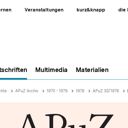
ernen
Veranstaltungen
kurz&knapp
die
tschriften
Multimedia
Materialien
ion
chte
APuZ Archiv
1970 - 1979
1978
APuZ 33/1978