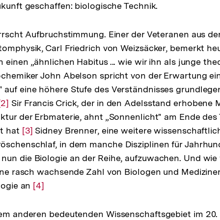
ukunft geschaffen: biologische Technik.
errscht Aufbruchstimmung. Einer der Veteranen aus de
tomphysik, Carl Friedrich von Weizsäcker, bemerkt heu
einen „ähnlichen Habitus ... wie wir ihn als junge the
chemiker John Abelson spricht von der Erwartung ei
 auf eine höhere Stufe des Verständnisses grundlege
g
Zur
[2]
Sir Francis Crick, der in den Adelsstand erhobene 
ktur der Erbmaterie, ahnt „Sonnenlicht" am Ende des 
Auflösung
gt hat
der
Zur
[3]
Sidney Brenner, eine weitere wissenschaftlich
öschenschlaf, in dem manche Disziplinen für Jahrhun
Fußnote
Auflösung
un die Biologie an der Reihe, aufzuwachen. Und wie 
der
eine rasch wachsende Zahl von Biologen und Medizine
Fußnote
ologie an
Zur
[4]
Auflösung
der
inem anderen bedeutenden Wissenschaftsgebiet im 20.