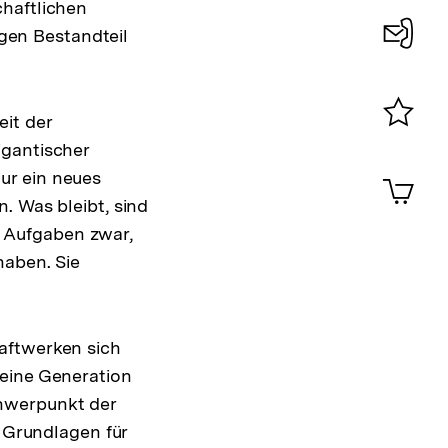
chaftlichen
en Bestandteil
Konta
0
eit der
Merklist
igantischer
ansehen
0
ur ein neues
Artik
im
. Was bleibt, sind
Shop-
 Aufgaben zwar,
Warenko
haben. Sie
ansehen
aftwerken sich
 eine Generation
chwerpunkt der
e Grundlagen für