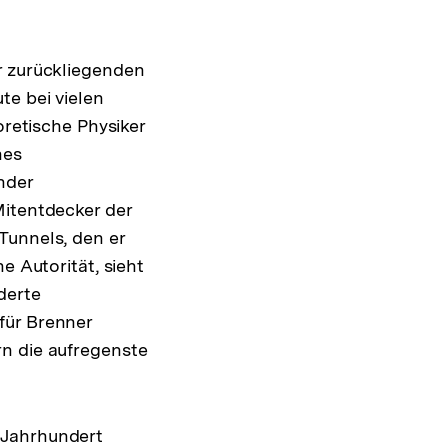
r zurückliegenden
te bei vielen
oretische Physiker
nes
nder
Mitentdecker der
Tunnels, den er
e Autorität, sieht
derte
für Brenner
rn die aufregenste
 Jahrhundert