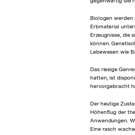
gegenwärtig die r
Biologen werden 
Erbmaterial unter
Erzeugnisse, die 
können. Genetisch
Lebewesen wie Ba
Das riesige Genre
hatten, ist dispo
hervorgebracht ha
Der heutige Zusta
Höhenflug der th
Anwendungen. Wis
Eine rasch wachse