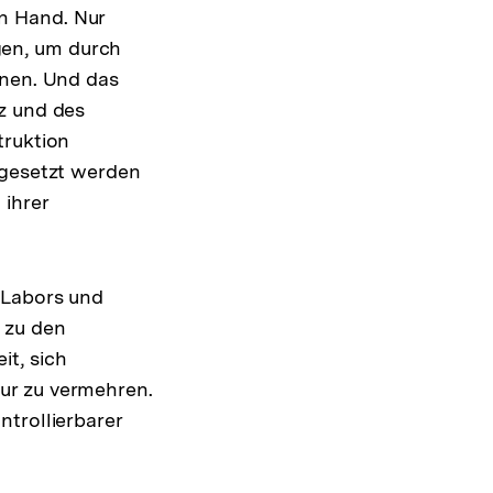
n Hand. Nur
gen, um durch
nnen. Und das
z und des
truktion
ngesetzt werden
 ihrer
 Labors und
 zu den
t, sich
ur zu vermehren.
trollierbarer