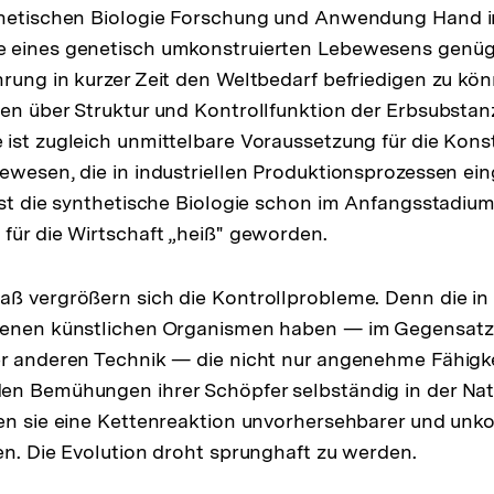
Fußnote
thetischen Biologie Forschung und Anwendung Hand i
 eines genetisch umkonstruierten Lebewesens genü
rung in kurzer Zeit den Weltbedarf befriedigen zu kö
en über Struktur und Kontrollfunktion der Erbsubstan
ist zugleich unmittelbare Voraussetzung für die Kons
ewesen, die in industriellen Produktionsprozessen ei
ist die synthetische Biologie schon im Anfangsstadium
für die Wirtschaft „heiß" geworden.
ß vergrößern sich die Kontrollprobleme. Denn die in
fenen künstlichen Organismen haben — im Gegensatz
r anderen Technik — die nicht nur angenehme Fähigkei
en Bemühungen ihrer Schöpfer selbständig in der Nat
en sie eine Kettenreaktion unvorhersehbarer und unkon
en. Die Evolution droht sprunghaft zu werden.