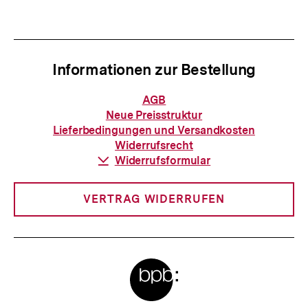
anzeigen
anzei
Informationen zur Bestellung
Informationen
AGB
zur
Neue Preisstruktur
Bestellung
Lieferbedingungen und Versandkosten
Widerrufsrecht
Download-
Widerrufsformular
Link:
VERTRAG WIDERRUFEN
Meta-
Links