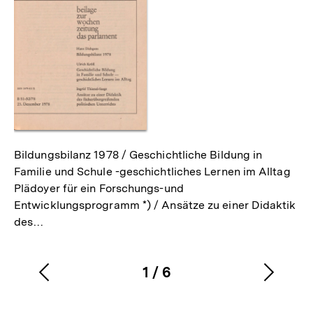
Bildungsbilanz 1978 / Geschichtliche Bildung in
Familie und Schule -geschichtliches Lernen im Alltag
Plädoyer für ein Forschungs-und
Entwicklungsprogramm *) / Ansätze zu einer Didaktik
des…
1
/
6
Vorherigen
Nächs
Karussellinhalt
von
Inhalt
Inhalt