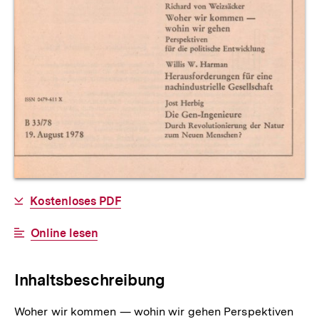
Allgemeine
Download-
Kostenloses PDF
Informationen
Link:
Interner
Online lesen
Link:
Inhaltsbeschreibung
Woher wir kommen — wohin wir gehen Perspektiven