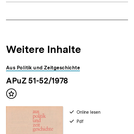
Weitere Inhalte
Inhaltskarousell
Inhaltskarussell
Aus Politik und Zeitgeschichte
für
überspringen
APuZ 51-52/1978
weitere
Inhalte
Inhalt
merken
verfügbar
Online lesen
zum
verfügbar
Pdf
als