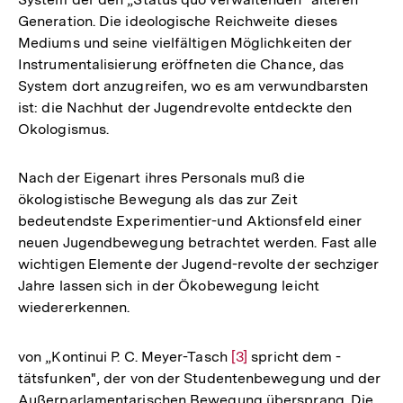
Generation. Die ideologische Reichweite dieses
Mediums und seine vielfältigen Möglichkeiten der
Instrumentalisierung eröffneten die Chance, das
System dort anzugreifen, wo es am verwundbarsten
ist: die Nachhut der Jugendrevolte entdeckte den
Okologismus.
Nach der Eigenart ihres Personals muß die
ökologistische Bewegung als das zur Zeit
bedeutendste Experimentier-und Aktionsfeld einer
neuen Jugendbewegung betrachtet werden. Fast alle
wichtigen Elemente der Jugend-revolte der sechziger
Jahre lassen sich in der Ökobewegung leicht
wiedererkennen.
von „Kontinui P. C. Meyer-Tasch
Zur
[3]
spricht dem -
tätsfunken", der von der Studentenbewegung und der
Auflösung
Außerparlamentarischen Bewegung übersprang. Die
der