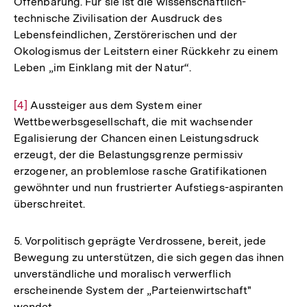
Offenbarung. Für sie ist die wissenschaftlich-
technische Zivilisation der Ausdruck des
Lebensfeindlichen, Zerstörerischen und der
Okologismus der Leitstern einer Rückkehr zu einem
Leben „im Einklang mit der Natur“.
Zur
[4]
Aussteiger aus dem System einer
Wettbewerbsgesellschaft, die mit wachsender
Auflösung
Egalisierung der Chancen einen Leistungsdruck
der
erzeugt, der die Belastungsgrenze permissiv
Fußnote
erzogener, an problemlose rasche Gratifikationen
gewöhnter und nun frustrierter Aufstiegs-aspiranten
überschreitet.
5. Vorpolitisch geprägte Verdrossene, bereit, jede
Bewegung zu unterstützen, die sich gegen das ihnen
unverständliche und moralisch verwerflich
erscheinende System der „Parteienwirtschaft"
Zum
Seite
wendet.