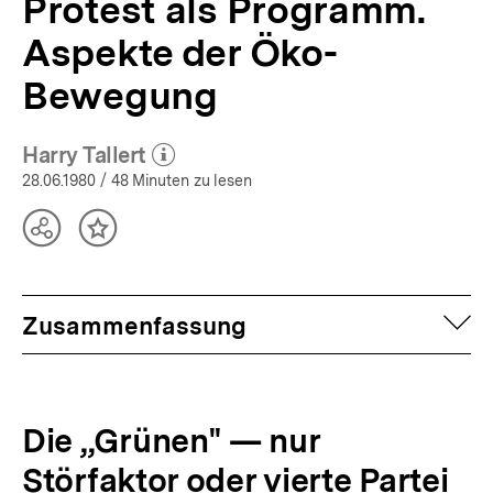
Protest als Programm.
Aspekte der Öko-
Bewegung
Harry Tallert
(Mehr zum Autor)
öffnen
28.06.1980
/ 48 Minuten zu lesen
Teilen
Inhalt
Optionen
merken
anzeigen
auf
Zusammenfassung
Die „Grünen" — nur
Störfaktor oder vierte Partei