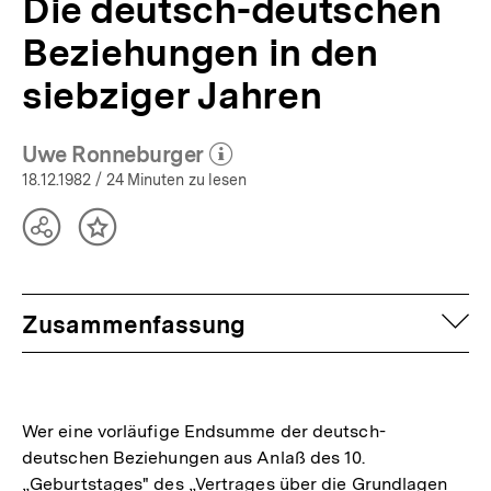
Die deutsch-deutschen
Beziehungen in den
siebziger Jahren
Uwe Ronneburger
(Mehr zum Autor)
öffnen
18.12.1982
/ 24 Minuten zu lesen
Teilen
Inhalt
Optionen
merken
anzeigen
auf
Zusammenfassung
Wer eine vorläufige Endsumme der deutsch-
deutschen Beziehungen aus Anlaß des 10.
„Geburtstages" des „Vertrages über die Grundlagen