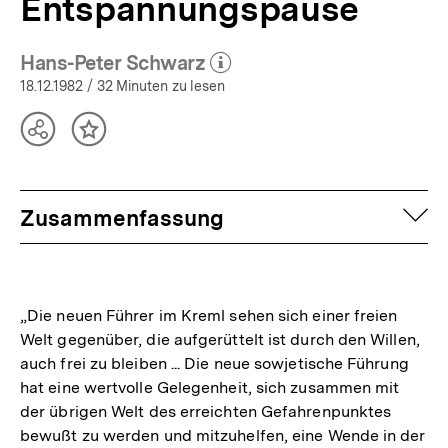
Entspannungspause
Hans-Peter Schwarz
(Mehr zum Autor)
öffnen
18.12.1982
/ 32 Minuten zu lesen
Teilen
Inhalt
Optionen
merken
anzeigen
auf
Zusammenfassung
„Die neuen Führer im Kreml sehen sich einer freien
Welt gegenüber, die aufgerüttelt ist durch den Willen,
auch frei zu bleiben ... Die neue sowjetische Führung
hat eine wertvolle Gelegenheit, sich zusammen mit
der übrigen Welt des erreichten Gefahrenpunktes
bewußt zu werden und mitzuhelfen, eine Wende in der