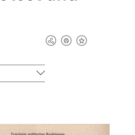
Artikel
Teilen
Inhalt
drucken
Optionen
merken
anzeigen
aufklappen