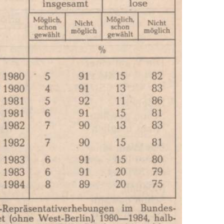
In
Lightbox
öffnen