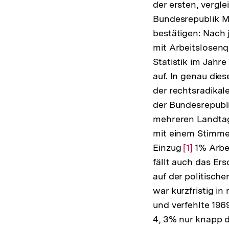
der ersten, vergl
Bundesrepublik Mi
bestätigen: Nach
mit Arbeitslosenq
Statistik im Jahre
auf. In genau dies
der rechtsradikal
der Bundesrepublik
mehreren Landtag
mit einem Stimme
Einzug
Zur
[1]
1% Arbei
fällt auch das Er
Auflösung
auf der politisch
der
war kurzfristig i
Fußnote
und verfehlte 196
4, 3% nur knapp d