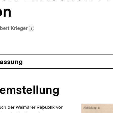
on
bert Krieger
um Autor)
öffnen
assung
blemstellung
h der Weimarer Republik vor