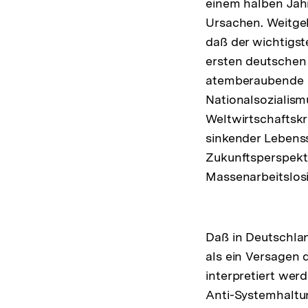
einem halben Jah
Ursachen. Weitgeh
daß der wichtigst
ersten deutschen
atemberaubende 
Nationalsozialism
Weltwirtschaftskr
sinkender Lebens
Zukunftsperspekt
Massenarbeitslosi
Daß in Deutschla
als ein Versagen 
interpretiert wer
Anti-Systemhaltun