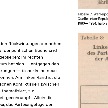
Tabelle 7: Wählerp
Quelle: infas-Repr
1980— 1984, halbjä
nden Rückwirkungen der hohen
uf der politischen Ebene sind
geblieben: Im rechten
trum hat sich — entgegen den
hrungen — bisher keine neue
 können. Am linken Rand ist die
ischen Konfliktlinien zwischen
 thematisiert, zur
it geschrumpft. Allein die
i, das Parteiengefüge der