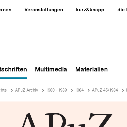
ernen
Veranstaltungen
kurz&knapp
die
tschriften
Multimedia
Materialien
ion
chte
APuZ Archiv
1980 - 1989
1984
APuZ 45/1984