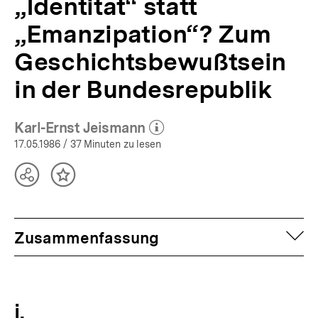
„Identität“ statt
„Emanzipation“? Zum
Geschichtsbewußtsein
in der Bundesrepublik
Karl-Ernst Jeismann
(Mehr zum Autor)
öffnen
17.05.1986
/ 37 Minuten zu lesen
Teilen
Inhalt
Optionen
merken
anzeigen
auf
Zusammenfassung
i.