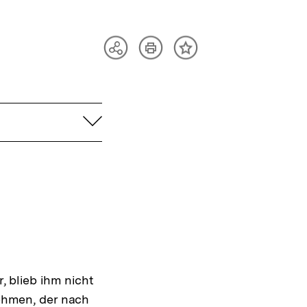
Artikel
Teilen
Inhalt
drucken
Optionen
merken
anzeigen
aufklappen
 blieb ihm nicht
nehmen, der nach