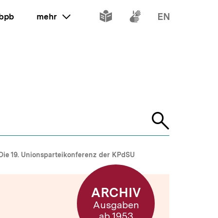
Inhalte
Inhalte
Inhalte
 bpb
mehr
ein oder ausklappen
in
in
in
leichter
Gebärdenspr
Englisch
Sprache
Suche
öffnen
Die 19. Unionsparteikonferenz der KPdSU
ARCHIV
Ausgaben
ab 1953