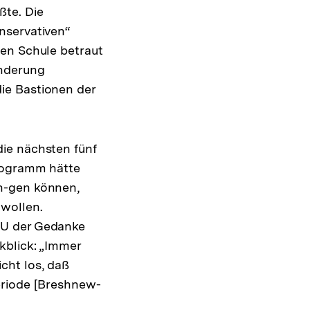
ßte. Die
nservativen“
ten Schule betraut
änderung
ie Bastionen der
ie nächsten fünf
programm hätte
n-gen können,
 wollen.
SU der Gedanke
kblick: „Immer
cht los, daß
eriode [Breshnew-