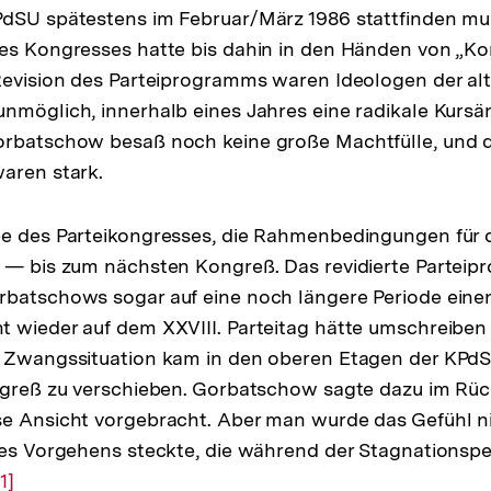
PdSU spätestens im Februar/März 1986 stattfinden mu
es Kongresses hatte bis dahin in den Händen von „Ko
Revision des Parteiprogramms waren Ideologen der al
nmöglich, innerhalb eines Jahres eine radikale Kurs
orbatschow besaß noch keine große Machtfülle, und d
aren stark.
be des Parteikongresses, die Rahmenbedingungen für d
n — bis zum nächsten Kongreß. Das revidierte Partei
rbatschows sogar auf eine noch längere Periode eine
 wieder auf dem XXVIII. Parteitag hätte umschreiben
r Zwangssituation kam in den oberen Etagen der KPd
ngreß zu verschieben. Gorbatschow sagte dazu im Rüc
e Ansicht vorgebracht. Aber man wurde das Gefühl ni
des Vorgehens steckte, die während der Stagnationsp
Zur
[1]