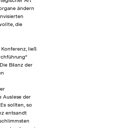
tegischer Art
eiorgane ändern
nvisierten
ollte, die
.
Konferenz, ließ
urchführung“
Die Bilanz der
en
er
e Auslese der
Es sollten, so
enz entsandt
 schlimmsten