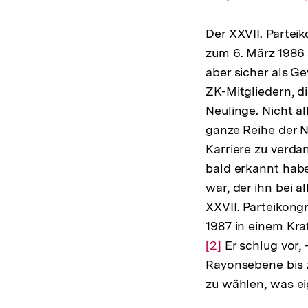
Der XXVII. Partei
zum 6. März 1986 
aber sicher als G
ZK-Mitgliedern, 
Neulinge. Nicht a
ganze Reihe der N
Karriere zu verd
bald erkannt habe
war, der ihn bei 
XXVII. Parteikong
1987 in einem Kra
[2]
Er schlug vor,
Rayonsebene bis 
zu wählen, was ei