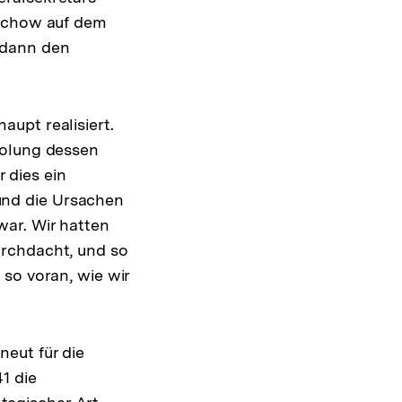
tschow auf dem
 dann den
upt realisiert.
holung dessen
 dies ein
und die Ursachen
ar. Wir hatten
urchdacht, und so
so voran, wie wir
eut für die
1 die