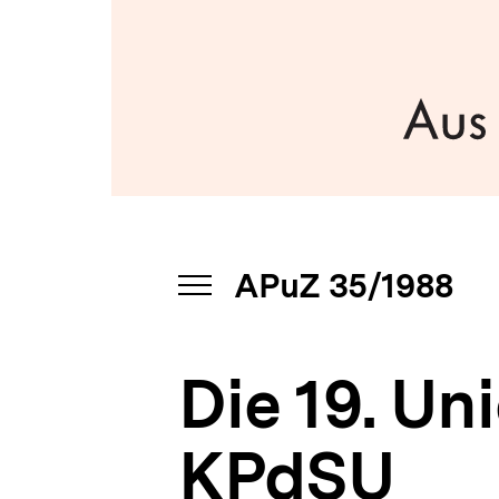
|
a
bpb.de
t
i
o
n
APuZ 35/1988
INHALTSNAVIGATION
ÖFFNEN
Die 19. Un
KPdSU