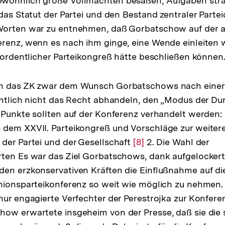
wöhnlich große Vollmachten besaßen, Aufgaben stra
Auflösung
 das Statut der Partei und den Bestand zentraler Part
der
Worten war zu entnehmen, daß Gorbatschow auf der a
Fußnote
renz, wenn es nach ihm ginge, eine Wende einleiten w
n ordentlicher Parteikongreß hätte beschließen können
h das ZK zwar dem Wunsch Gorbatschows nach einer 
chtlich nicht das Recht abhandeln, den „Modus der D
 Punkte sollten auf der Konferenz verhandelt werden: 
 dem XXVII. Parteikongreß und Vorschläge zur weiter
der Partei und der Gesellschaft
Zur
[8]
2. Die Wahl der
ten Es war das Ziel Gorbatschows, dank aufgelockert
Auflösung
en erzkonservativen Kräften die Einflußnahme auf di
der
nionsparteikonferenz so weit wie möglich zu nehmen. 
Fußnote
nur engagierte Verfechter der Perestrojka zur Konfer
how erwartete insgeheim von der Presse, daß sie die