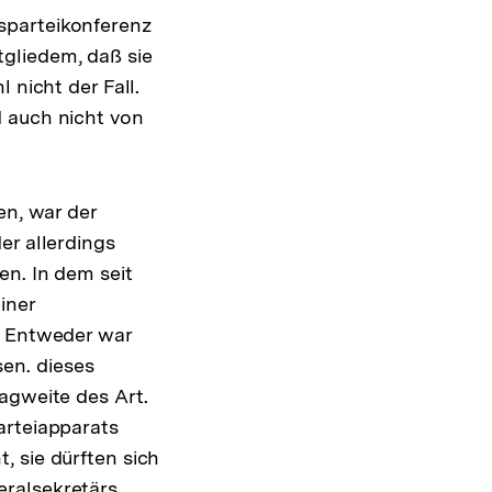
sparteikonferenz
gliedem, daß sie
 nicht der Fall.
d auch nicht von
en, war der
er allerdings
en. In dem seit
iner
r
Entweder war
en. dieses
flösung
agweite des Art.
r
arteiapparats
ßnote
, sie dürften sich
eralsekretärs