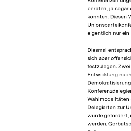
Konferenzen unge
beraten, ja sogar
konnten. Diesen 
Unionsparteikonfe
eigentlich nur ei
Diesmal entsprac
sich aber offensi
festzulegen. Zwei
Entwicklung nach
Demokratisierung 
Konferenzdelegier
Wahlmodalitäten d
Delegierten zur U
wurde gefordert, 
werden. Gorbatsc