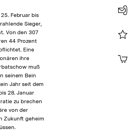
25. Februar bis
Konta
rahlende Sieger,
0
nt. Von den 307
ren 44 Prozent
Merklist
flichtet. Eine
ansehen
0
Artik
onären ihre
im
Gorbatschow muß
Shop-
Warenko
an seinem Bein
ansehen
ein Jahr seit dem
is 28. Januar
ratie zu brechen
Zur
äre von der
Auflösung
in Zukunft geheim
der
üssen.
Fußnote