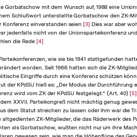
ete Gorbatschow mit dem Wunsch auf, 1988 eine Union
inem Schlußwort unterstellte Gorbatschow den ZK-Mit
er Konferenz einverstanden seien
Zur
[3]
Dies war aber wohl
r jedenfalls nicht von der Unionsparteikonferenz un
Auflösung
hlen die Rede
Zur
[4]
der
Auflösung
Fußnote
der
Parteikonferenzen, wie sie bis 1941 stattgefunden hatt
Fußnote
rändert worden. Seit 1966 hatten sich die ZK-Mitglied
itische Eingriffe durch eine Konferenz schützen könn
tut der KPdSU hieß es: „Der Modus der Durchführung e
renz wird vom ZK der KPdSU festgelegt.“ (Art. 40)
Zu
[5]
dem XXVII. Parteikongreß nicht mächtig genug gewes
Au
us dem Statut streichen zu lassen oder ihm war die Tr
de
 altgedienten ZK-Mitglieder, die das Räderwerk des P
Fu
nten als Gorbatschow, wußten nicht nur um ihre Macht
klaren gewesen sein, wie man die Höhenflüge des Gen