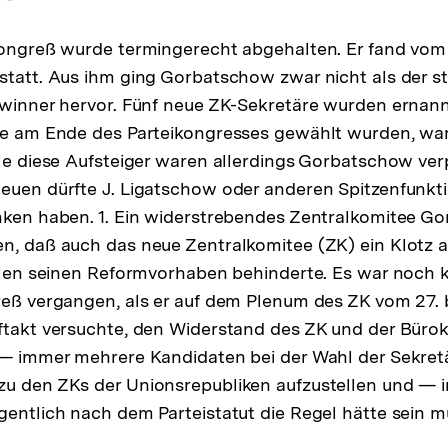
Auflösung
der
kongreß wurde termingerecht abgehalten. Er fand vom 
Fußnote
statt. Aus ihm ging Gorbatschow zwar nicht als der st
ewinner hervor. Fünf neue ZK-Sekretäre wurden ernan
die am Ende des Parteikongresses gewählt wurden, wa
lle diese Aufsteiger waren allerdings Gorbatschow verp
euen dürfte J. Ligatschow oder anderen Spitzenfunkti
anken haben. 1. Ein widerstrebendes Zentralkomitee 
n, daß auch das neue Zentralkomitee (ZK) ein Klotz 
allen seinen Reformvorhaben behinderte. Es war noch k
reß vergangen, als er auf dem Plenum des ZK vom 27. b
ftakt versuchte, den Widerstand des ZK und der Bürok
 — immer mehrere Kandidaten bei der Wahl der Sekret
zu den ZKs der Unionsrepubliken aufzustellen und — 
gentlich nach dem Parteistatut die Regel hätte sein m