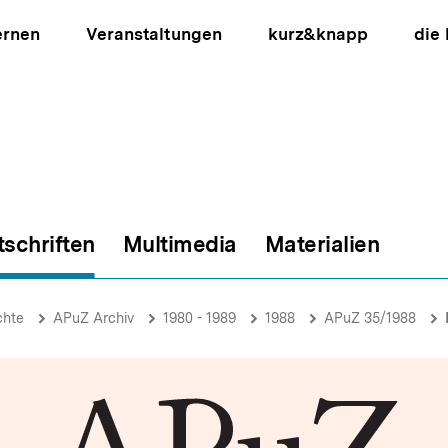
ernen
Veranstaltungen
kurz&knapp
die
tschriften
Multimedia
Materialien
ion
chte
APuZ Archiv
1980 - 1989
1988
APuZ 35/1988