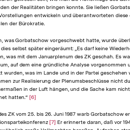
den der Realitäten bringen konnte. Sie ließen Gorba
Vorstellungen entwickeln und überantworteten diese
en der Bürokratie.
en, was Gorbatschow vorgeschwebt hatte, wurde überha
ies selbst später eingeräumt: „Es darf keine Wieder
n, was mit dem Januarplenum des ZK geschah. Es war
um, auf dem eine gründliche Analyse vorgenommen 
t wurden, was im Lande und in der Partei geschehen w
smen zur Realisierung der Plenumsbeschlüsse nicht d
sermaßen in der Luft hängen, und die Sache kam nicht 
net hatten.“
Zur
[6]
Auflösung
der
s ZK vom 25. bis 26. Juni 1987 warb Gorbatschow ern
Fußnote
ionsparteikonferenz
Zur
[7]
Er erinnerte daran, daß vor 194