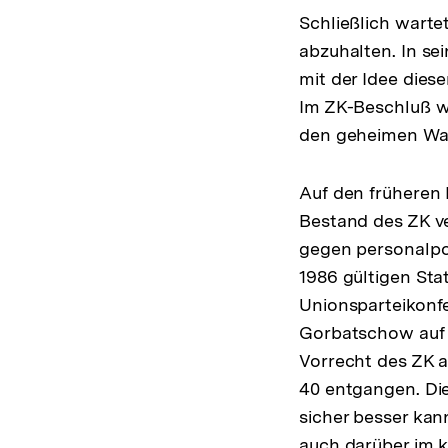
Schließlich wart
abzuhalten. In se
mit der Idee dies
Im ZK-Beschluß wa
den geheimen Wa
Auf den früheren 
Bestand des ZK ve
gegen personalpol
1986 gültigen Sta
Unionsparteikonfe
Gorbatschow auf 
Vorrecht des ZK a
40 entgangen. Die
sicher besser kan
auch darüber im 