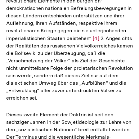
revolutionäre Elemente in den bürgerlich-
demokratischen nationalen Befreiungsbewegungen in
diesen Ländern entschieden unterstützen und ihrer
Auflehnung, ihren Aufständen, respektive ihrem
revolutionären Kriege gegen die sie unterjochenden
imperialistischen Staaten beistehen“
Zur
[4]
2. Angesichts
der Realitäten des russischen Vielvölkerreiches kamen
Auflösung
die Bol’seviki zu der Überzeugung, daß die
der
„Verschmelzung der Völker“ als Ziel der Geschichte
Fußnote
nicht unmittelbare Folge der proletarischen Revolution
sein werde, sondern daß dieses Ziel nur auf dem
dialektischen Umweg über das „Aufblühen“ und die
„Entwicklung“ aller zuvor unterdrückten Völker zu
erreichen sei.
Dieses zweite Element der Doktrin ist seit den
sechziger Jahren in der Sowjetideologie zur Lehre von
den „sozialistischen Nationen“ breit entfaltet worden.
Der Terminus und die wesentliche Merkmals-