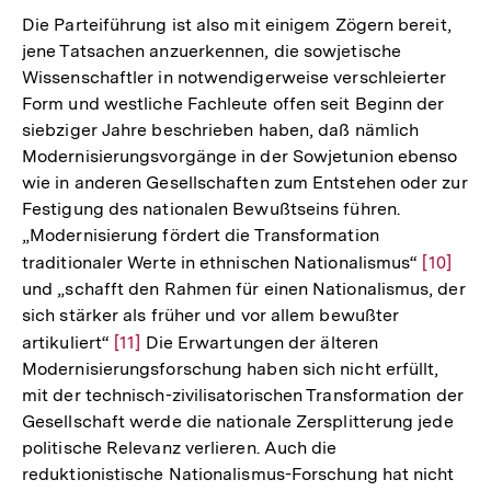
Die Parteiführung ist also mit einigem Zögern bereit,
jene Tatsachen anzuerkennen, die sowjetische
Wissenschaftler in notwendigerweise verschleierter
Form und westliche Fachleute offen seit Beginn der
siebziger Jahre beschrieben haben, daß nämlich
Modernisierungsvorgänge in der Sowjetunion ebenso
wie in anderen Gesellschaften zum Entstehen oder zur
Festigung des nationalen Bewußtseins führen.
„Modernisierung fördert die Transformation
traditionaler Werte in ethnischen Nationalismus“
Zur
[10]
und „schafft den Rahmen für einen Nationalismus, der
Auflösu
sich stärker als früher und vor allem bewußter
der
artikuliert“
Zur
[11]
Die Erwartungen der älteren
Fußnote
Modernisierungsforschung haben sich nicht erfüllt,
Auflösung
mit der technisch-zivilisatorischen Transformation der
der
Gesellschaft werde die nationale Zersplitterung jede
Fußnote
politische Relevanz verlieren. Auch die
reduktionistische Nationalismus-Forschung hat nicht