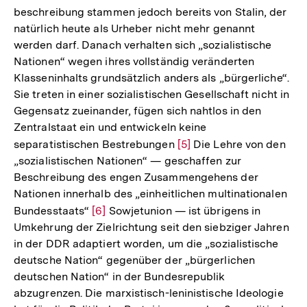
beschreibung stammen jedoch bereits von Stalin, der
natürlich heute als Urheber nicht mehr genannt
werden darf. Danach verhalten sich „sozialistische
Nationen“ wegen ihres vollständig veränderten
Klasseninhalts grundsätzlich anders als „bürgerliche“.
Sie treten in einer sozialistischen Gesellschaft nicht in
Gegensatz zueinander, fügen sich nahtlos in den
Zentralstaat ein und entwickeln keine
separatistischen Bestrebungen
Zur
[5]
Die Lehre von den
„sozialistischen Nationen“ — geschaffen zur
Auflösung
Beschreibung des engen Zusammengehens der
der
Nationen innerhalb des „einheitlichen multinationalen
Fußnote
Bundesstaats“
Zur
[6]
Sowjetunion — ist übrigens in
Umkehrung der Zielrichtung seit den siebziger Jahren
Auflösung
in der DDR adaptiert worden, um die „sozialistische
der
deutsche Nation“ gegenüber der „bürgerlichen
Fußnote
deutschen Nation“ in der Bundesrepublik
abzugrenzen. Die marxistisch-leninistische Ideologie