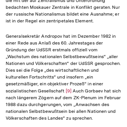
die mit der auf Zentralismus und Unterordnung
Fußnote
bedachten Moskauer Zentrale in Konflikt geraten. Nur
der russische Nationalismus bildet eine Ausnahme; er
ist in der Regel ein zentripetales Element.
Generalsekretär Andropov hat im Dezember 1982 in
einer Rede aus Anlaß des 60. Jahrestages der
Gründung der UdSSR erstmals offiziell vom
„Wachstum des nationalen Selbstbewußtseins“ „aller
Nationen und Völkerschaften“ der UdSSR gesprochen.
Dies sei die Folge „des wirtschaftlichen und
kulturellen Fortschritts“ und insofern „ein
gesetzmäßiger, ein objektiver Prozeß“ in einer
sozialistischen Gesellschaft
Zur
[9]
Auch Gorbaev hat sich
nach längerem Zögern auf dem ZK-Plenum im Februar
Auflösung
1988 dazu durchgerungen, vom „Anwachsen des
der
nationalen Selbstbewußtsein bei allen Nationen und
Fußnote
Völkerschaften des Landes“ zu sprechen.