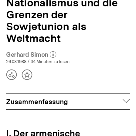
Nationalismus und die
Grenzen der
Sowjetunion als
Weltmacht
Gerhard Simon
(Mehr zum Autor)
öffnen
26.08.1988
/ 34 Minuten zu lesen
Teilen
Inhalt
Optionen
merken
anzeigen
auf
Zusammenfassung
I. Der armenische