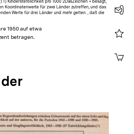
 1) Kindersterblichkeit pro 1000 2DasZeichen + besagt,
en Koordinatenwerte für zwei Länder zutreffen, und das
fenden Werte für drei Länder und mehr gelten. , daß die
Konta
re 1950 auf etwa
0
zent betragen.
Merklist
ansehen
0
Artik
im
Shop-
Warenko
 der
ansehen