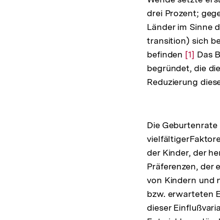
drei Prozent; gege
Länder im Sinne 
transition) sich 
befinden
Zur
[1]
Das Be
begründet, die d
Auflösu
Reduzierung dies
der
Fußnote
Die Geburtenrate 
vielfältigerFaktor
der Kinder, der 
Präferenzen, der
von Kindern und n
bzw. erwarteten 
dieser Einflußvari