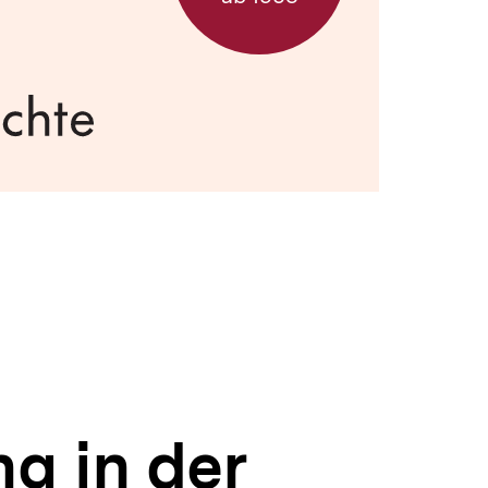
d
g in der