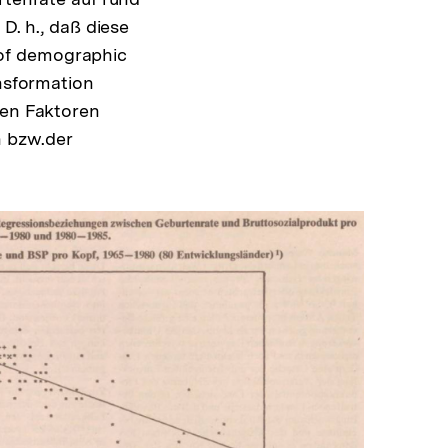
D. h., daß diese
of demographic
ansformation
hen Faktoren
n bzw.der
In
Lightbox
öffnen