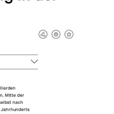
Artikel
Teilen
Inhalt
drucken
Optionen
merken
anzeigen
aufklappen
lliarden
n. Mitte der
selbst nach
. Jahrhunderts