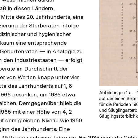
aß in diesen Ländern,
 Mitte des 20. Jahrhunderts, eine
ierung der Sterberaten infolge
dizinischer und hygienischer
r kaum eine entsprechende
Geburtenraten — in Analogie zu
n den Industriestaaten — erfolgt
erberate im Durchschnitt der
er von Werten knapp unter vier
te des Jahrhunderts auf 1, 6
Abbildungen 1 a— 1
 1965 gesunken, um 1985 etwa
auf der einen Seite
reichen. Demgegenüber blieb die
für die Perioden 1
und Säuglingssterbl
1965 mit einer Höhe von 4, 2
Säuglingssterblichk
uf dem gleichen Niveau wie 1950
ginn des Jahrhunderts. Eine
 Mitte der sechziger Jahre ein. Bis 1985 sank die Gebu