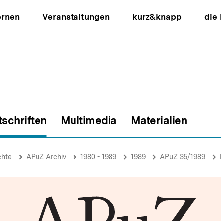
ernen
Veranstaltungen
kurz&knapp
die
tschriften
Multimedia
Materialien
ion
chte
APuZ Archiv
1980 - 1989
1989
APuZ 35/1989