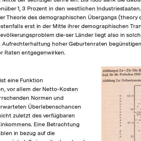
nüber 1, 3 Prozent in den westlichen Industriestaaten. 
der Theorie des demographischen Übergangs (theory 
bestenfalls erst in der Mitte ihrer demographischen Tr
völkerungsproblem die-ser Länder liegt also in solc
ie Aufrechterhaltung hoher Geburtenraten begünstige
ng
er Raten entgegenwirken.
ist eine Funktion
en, vor allem der Netto-Kosten
herrschenden Normen und
 erwarteten Überlebenschancen
icht zuletzt des verfügbaren
Einkommens. Eine Betrachtung
ablen in bezug auf die