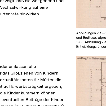
r zeigt, daß sie weitgehend und
r Wechselwirkung auf eine
rtenrate hinwirken.
Abbildungen 2 a— 2
und Bruttosozialpr
1985. Abbildung 2 
Entwicklungsländer
nder umfassen alle
 das Großziehen von Kindern
ortunitätskosten für Mütter, die
ht auf Erwerbstätigkeit ergeben,
m die Kinder kümmern können.
eventuellen Beiträge der Kinder