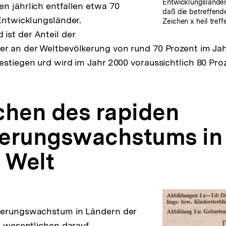
Entwicklungsländer)
n jährlich entfallen etwa 70
daß die betreffend
 Entwicklungsländer.
Zeichen x heil tref
st der Anteil der
er an der Weltbevölkerung von rund 70 Prozent im Jah
estiegen urd wird im Jahr 2000 voraussichtlich 80 Pro
chen des rapiden
erungswachstums in
n Welt
kerungswachstum in Ländern der
im wesentlichen darauf