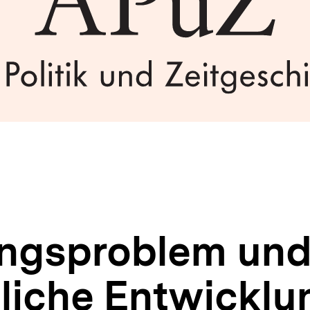
ungsproblem un
liche Entwicklun