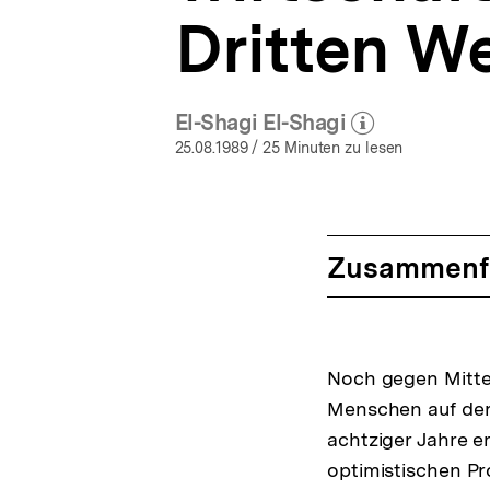
Dritten We
El-Shagi El-Shagi
(Mehr zum Autor)
öffnen
25.08.1989
/ 25 Minuten zu lesen
Zusammenf
Noch gegen Mitte 
Menschen auf der 
achtziger Jahre e
optimistischen Pr