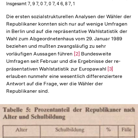
Insgesamt 7, 9 7, 0 7, 0 7, 4 6, 8 7, 1
Die ersten sozialstrukturellen Analysen der Wähler der
Republikaner konnten sich nur auf wenige Umfragen
in Berlin und auf die repräsentative Wahlstatistik der
Wahl zum Abgeordnetenhaus vom 29. Januar 1989
beziehen und mußten zwangsläufig zu sehr
vorläufigen Aussagen führen
Zur
[2]
Bundesweite
Umfragen seit Februar und die Ergebnisse der re-
Auflösung
präsentativen Wahlstatistik zur Europawahl
Zur
[3]
der
erlauben nunmehr eine wesentlich differenziertere
Auflösung
Fußnote
Antwort auf die Frage, wer die Wähler der
der
Republikaner sind.
Fußnote