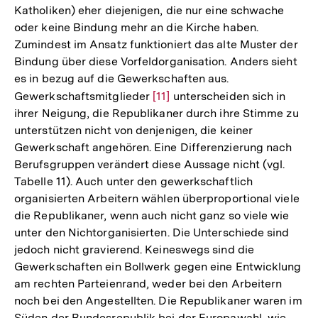
Katholiken) eher diejenigen, die nur eine schwache
oder keine Bindung mehr an die Kirche haben.
Zumindest im Ansatz funktioniert das alte Muster der
Bindung über diese Vorfeldorganisation. Anders sieht
es in bezug auf die Gewerkschaften aus.
Gewerkschaftsmitglieder
Zur
[11]
unterscheiden sich in
ihrer Neigung, die Republikaner durch ihre Stimme zu
Auflösung
unterstützen nicht von denjenigen, die keiner
der
Gewerkschaft angehören. Eine Differenzierung nach
Fußnote
Berufsgruppen verändert diese Aussage nicht (vgl.
Tabelle 11). Auch unter den gewerkschaftlich
organisierten Arbeitern wählen überproportional viele
die Republikaner, wenn auch nicht ganz so viele wie
unter den Nichtorganisierten. Die Unterschiede sind
jedoch nicht gravierend. Keineswegs sind die
Gewerkschaften ein Bollwerk gegen eine Entwicklung
am rechten Parteienrand, weder bei den Arbeitern
noch bei den Angestellten. Die Republikaner waren im
Süden der Bundesrepublik bei der Europawahl, wie