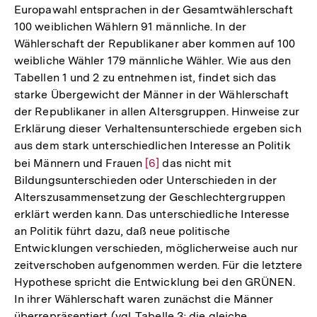
Europawahl entsprachen in der Gesamtwählerschaft
100 weiblichen Wählern 91 männliche. In der
Wählerschaft der Republikaner aber kommen auf 100
weibliche Wähler 179 männliche Wähler. Wie aus den
Tabellen 1 und 2 zu entnehmen ist, findet sich das
starke Übergewicht der Männer in der Wählerschaft
der Republikaner in allen Altersgruppen. Hinweise zur
Erklärung dieser Verhaltensunterschiede ergeben sich
aus dem stark unterschiedlichen Interesse an Politik
bei Männern und Frauen
Zur
[6]
das nicht mit
Bildungsunterschieden oder Unterschieden in der
Auflösung
Alterszusammensetzung der Geschlechtergruppen
der
erklärt werden kann. Das unterschiedliche Interesse
Fußnote
an Politik führt dazu, daß neue politische
Entwicklungen verschieden, möglicherweise auch nur
zeitverschoben aufgenommen werden. Für die letztere
Hypothese spricht die Entwicklung bei den GRÜNEN.
In ihrer Wählerschaft waren zunächst die Männer
überrepräsentiert (vgl. Tabelle 3; die gleiche