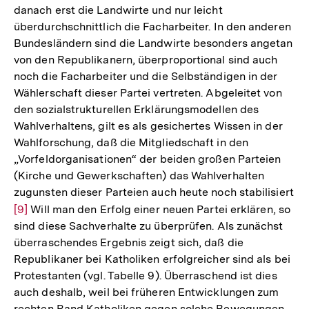
danach erst die Landwirte und nur leicht
überdurchschnittlich die Facharbeiter. In den anderen
Bundesländern sind die Landwirte besonders angetan
von den Republikanern, überproportional sind auch
noch die Facharbeiter und die Selbständigen in der
Wählerschaft dieser Partei vertreten. Abgeleitet von
den sozialstrukturellen Erklärungsmodellen des
Wahlverhaltens, gilt es als gesichertes Wissen in der
Wahlforschung, daß die Mitgliedschaft in den
„Vorfeldorganisationen“ der beiden großen Parteien
(Kirche und Gewerkschaften) das Wahlverhalten
zugunsten dieser Parteien auch heute noch stabilisiert
Zur
[9]
Will man den Erfolg einer neuen Partei erklären, so
sind diese Sachverhalte zu überprüfen. Als zunächst
Auflösung
überraschendes Ergebnis zeigt sich, daß die
der
Republikaner bei Katholiken erfolgreicher sind als bei
Fußnote
Protestanten (vgl. Tabelle 9). Überraschend ist dies
auch deshalb, weil bei früheren Entwicklungen zum
rechten Rand Katholiken gegen solche Bewegungen