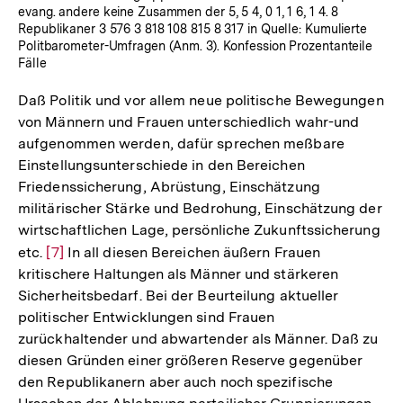
evang. andere keine Zusammen der 5, 5 4, 0 1, 1 6, 1 4. 8
Republikaner 3 576 3 818 108 815 8 317 in Quelle: Kumulierte
Politbarometer-Umfragen (Anm. 3). Konfession Prozentanteile
Fälle
Daß Politik und vor allem neue politische Bewegungen
von Männern und Frauen unterschiedlich wahr-und
aufgenommen werden, dafür sprechen meßbare
Einstellungsunterschiede in den Bereichen
Friedenssicherung, Abrüstung, Einschätzung
militärischer Stärke und Bedrohung, Einschätzung der
wirtschaftlichen Lage, persönliche Zukunftssicherung
etc.
Zur
[7]
In all diesen Bereichen äußern Frauen
kritischere Haltungen als Männer und stärkeren
Auflösung
Sicherheitsbedarf. Bei der Beurteilung aktueller
der
politischer Entwicklungen sind Frauen
Fußnote
zurückhaltender und abwartender als Männer. Daß zu
diesen Gründen einer größeren Reserve gegenüber
den Republikanern aber auch noch spezifische