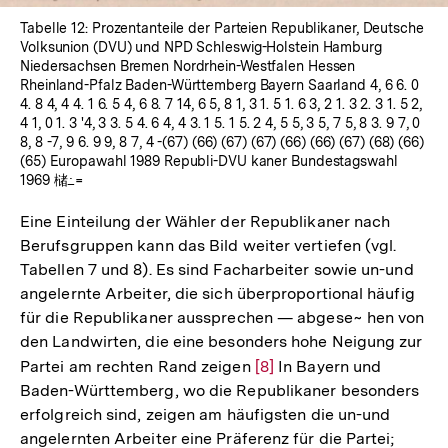
Tabelle 12: Prozentanteile der Parteien Republikaner, Deutsche
Volksunion (DVU) und NPD Schleswig-Holstein Hamburg
Niedersachsen Bremen Nordrhein-Westfalen Hessen
Rheinland-Pfalz Baden-Württemberg Bayern Saarland 4, 6 6. 0
4. 8 4, 4 4. 1 6. 5 4, 6 8. 7 14, 6 5, 8 1, 3 1. 5 1. 6 3, 2 1. 3 2. 3 1. 5 2,
4 1, 0 1. 3 '4, 3 3. 5 4. 6 4, 4 3. 1 5. 1 5. 2 4, 5 5, 3 5, 7 5, 8 3. 9 7, 0
8, 8 -7, 9 6. 9 9, 8 7, 4 -(67) (66) (67) (67) (66) (66) (67) (68) (66)
(65) Europawahl 1989 Republi-DVU kaner Bundestagswahl
1969 槠߸=
Eine Einteilung der Wähler der Republikaner nach
Berufsgruppen kann das Bild weiter vertiefen (vgl.
Tabellen 7 und 8). Es sind Facharbeiter sowie un-und
angelernte Arbeiter, die sich überproportional häufig
für die Republikaner aussprechen — abgese~ hen von
den Landwirten, die eine besonders hohe Neigung zur
Partei am rechten Rand zeigen
Zur
[8]
In Bayern und
Baden-Württemberg, wo die Republikaner besonders
Auflösung
erfolgreich sind, zeigen am häufigsten die un-und
der
angelernten Arbeiter eine Präferenz für die Partei;
Fußnote