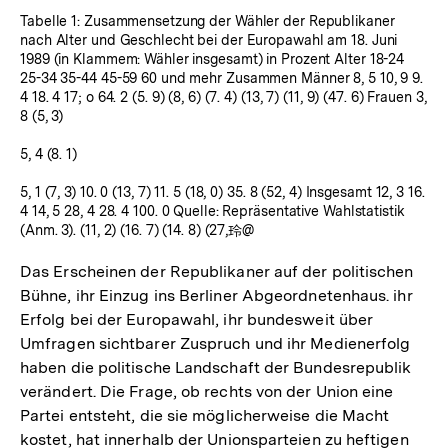
Tabelle 1: Zusammensetzung der Wähler der Republikaner
nach Alter und Geschlecht bei der Europawahl am 18. Juni
1989 (in Klammem: Wähler insgesamt) in Prozent Alter 18-24
25-34 35-44 45-59 60 und mehr Zusammen Männer 8, 5 10, 9 9.
4 18. 4 17; o 64. 2 (5. 9) (8, 6) (7. 4) (13, 7) (11, 9) (47. 6) Frauen 3,
8 (5, 3)
5, 4 (8. 1)
5, 1 (7, 3) 10. 0 (13, 7) 11. 5 (18, 0) 35. 8 (52, 4) Insgesamt 12, 3 16.
4 14, 5 28, 4 28. 4 100. 0 Quelle: Repräsentative Wahlstatistik
(Anm. 3). (11, 2) (16. 7) (14. 8) (27,玲@
Das Erscheinen der Republikaner auf der politischen
Bühne, ihr Einzug ins Berliner Abgeordnetenhaus. ihr
Erfolg bei der Europawahl, ihr bundesweit über
Umfragen sichtbarer Zuspruch und ihr Medienerfolg
haben die politische Landschaft der Bundesrepublik
verändert. Die Frage, ob rechts von der Union eine
Partei entsteht, die sie möglicherweise die Macht
kostet, hat innerhalb der Unionsparteien zu heftigen