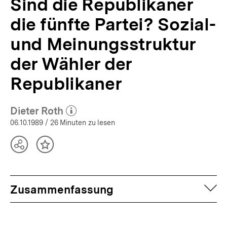
Sind die Republikaner
bpb.de
die fünfte Partei? Sozial-
und Meinungsstruktur
der Wähler der
Republikaner
Dieter Roth
(Mehr zum Autor)
öffnen
06.10.1989
/ 26 Minuten zu lesen
Teilen
Inhalt
Optionen
merken
anzeigen
auf
Zusammenfassung