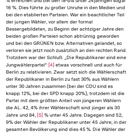
% erreichen und bei den 18-bis unter 24jährigen sogar
16 %. Dies führte zu großer Unruhe in den Medien und
bei den etablierten Parteien. War ein beachtlicher Teil
der jungen Wähler, vor allem der formal
Bessergebildeten, zu Beginn der achtziger Jahre den
beiden großen Parteien schon abtrünnig geworden
und bei den GRÜNEN bzw. Alternativen gelandet, so
verloren sie jetzt noch zusätzlich an den rechten Rand.
Trotzdem war der Schluß: „Die Republikaner sind eine
Jungwählerpartei“
Zur
[4]
etwas vorschnell und auch für
Berlin zu relativieren. Zwar setzt sich die Wählerschaft
Auflösung
der Republikaner in Berlin zu fast 30% aus Wählern
der
unter 30 Jahren zusammen (bei der CDU sind es
Fußnote
knapp 12%, bei der SPD knapp 20%), trotzdem ist die
Partei mit dem größten Anteil von jüngeren Wählern
die AL. 42, 4% ihrer Wählerschaft sind jünger als 30
Jahre und 84,
Zur
[5]
% unter 45 Jahre. Dagegen sind 52,
9% der Wähler der Republikaner unter 45 Jahre; in der
Auflösung
gesamten Bevölkerung sind dies 45 %. Die Wähler der
der