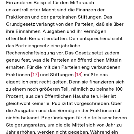
Ein anderes Beispiel für den Mißbrauch
unkontrollierter Macht sind die Finanzen der
Fraktionen und der parteinahen Stiftungen. Das
Grundgesetz verlangt von den Parteien, daß sie über
ihre Einnahmen. Ausgaben und ihr Vermögen
öffentlich Bericht erstatten. Dementsprechend sieht
das Parteiengesetz eine jährliche
Rechenschaftslegung vor. Das Gesetz setzt zudem
genau fest, was die Parteien an öffentlichen Mitteln
erhalten. Für die mit den Parteien eng verbundenen
Fraktionen
Zur
[17]
und Stiftungen
Zur
[18]
müßte das
eigentlich erst recht gelten. Denn sie finanzieren sich
Auflösung
Auflösung
zu einem noch größeren Teil, nämlich zu beinahe 100
der
der
Prozent, aus den öffentlichen Haushalten. Hier ist
Fußnote
Fußnote
gleichwohl keinerlei Publizität vorgeschrieben. Über
die Ausgaben und das Vermögen der Fraktionen ist
nichts bekannt. Begründungen für die teils sehr hohen
Steigerungsraten, um die die Mittel sich von Jahr zu
Jahr erhöhen, werden nicht gegeben. Während ein