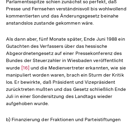
Parlamentsspitze schien zunächst so perfekt, daß
Presse und Fernsehen verständnisvoll bis wohlwollend
kommentierten und das Änderungsgesetz beinahe
anstandslos zustande gekommen wäre.
Als dann aber, fünf Monate später, Ende Juni 1988 ein
Gutachten des Verfassers über das hessische
Abgeordnetengesetz auf einer Pressekonferenz des
Bundes der Steuerzahler in Wiesbaden veröffentlicht
wurde
Zur
[16]
und die Medienvertreter erkannten, wie sie
manipuliert worden waren, brach ein Sturm der Kritik
Auflösung
los. Er bewirkte, daß Präsident und Vizepräsident
der
zurücktreten mußten und das Gesetz schließlich Ende
Fußnote
Juli in einer Sondersitzung des Landtags wieder
aufgehoben wurde.
b) Finanzierung der Fraktionen und Parteistiftungen