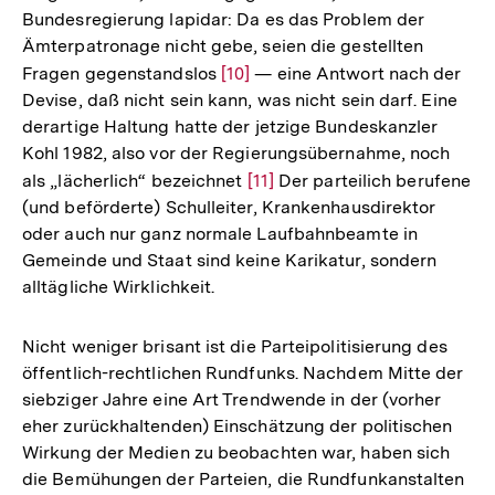
Bundesregierung lapidar: Da es das Problem der
Ämterpatronage nicht gebe, seien die gestellten
Fragen gegenstandslos
Zur
[10]
— eine Antwort nach der
Devise, daß nicht sein kann, was nicht sein darf. Eine
Auflösung
derartige Haltung hatte der jetzige Bundeskanzler
der
Kohl 1982, also vor der Regierungsübernahme, noch
Fußnote
als „lächerlich“ bezeichnet
Zur
[11]
Der parteilich berufene
(und beförderte) Schulleiter, Krankenhausdirektor
Auflösung
oder auch nur ganz normale Laufbahnbeamte in
der
Gemeinde und Staat sind keine Karikatur, sondern
Fußnote
alltägliche Wirklichkeit.
Nicht weniger brisant ist die Parteipolitisierung des
öffentlich-rechtlichen Rundfunks. Nachdem Mitte der
siebziger Jahre eine Art Trendwende in der (vorher
eher zurückhaltenden) Einschätzung der politischen
Wirkung der Medien zu beobachten war, haben sich
die Bemühungen der Parteien, die Rundfunkanstalten