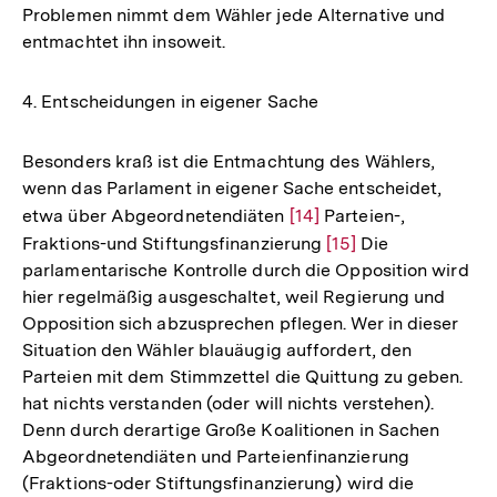
Problemen nimmt dem Wähler jede Alternative und
entmachtet ihn insoweit.
4. Entscheidungen in eigener Sache
Besonders kraß ist die Entmachtung des Wählers,
wenn das Parlament in eigener Sache entscheidet,
etwa über Abgeordnetendiäten
Zur
[14]
Parteien-,
Fraktions-und Stiftungsfinanzierung
Auflösung
Zur
[15]
Die
parlamentarische Kontrolle durch die Opposition wird
der
Auflösung
hier regelmäßig ausgeschaltet, weil Regierung und
Fußnote
der
Opposition sich abzusprechen pflegen. Wer in dieser
Fußnote
Situation den Wähler blauäugig auffordert, den
Parteien mit dem Stimmzettel die Quittung zu geben.
hat nichts verstanden (oder will nichts verstehen).
Denn durch derartige Große Koalitionen in Sachen
Abgeordnetendiäten und Parteienfinanzierung
(Fraktions-oder Stiftungsfinanzierung) wird die