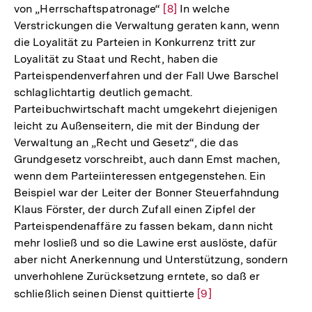
von „Herrschaftspatronage“
Zur
[8]
In welche
Fußnote
Verstrickungen die Verwaltung geraten kann, wenn
Auflösung
die Loyalität zu Parteien in Konkurrenz tritt zur
der
Loyalität zu Staat und Recht, haben die
Fußnote
Parteispendenverfahren und der Fall Uwe Barschel
schlaglichtartig deutlich gemacht.
Parteibuchwirtschaft macht umgekehrt diejenigen
leicht zu Außenseitern, die mit der Bindung der
Verwaltung an „Recht und Gesetz“, die das
Grundgesetz vorschreibt, auch dann Emst machen,
wenn dem Parteiinteressen entgegenstehen. Ein
Beispiel war der Leiter der Bonner Steuerfahndung
Klaus Förster, der durch Zufall einen Zipfel der
Parteispendenaffäre zu fassen bekam, dann nicht
mehr losließ und so die Lawine erst auslöste, dafür
aber nicht Anerkennung und Unterstützung, sondern
unverhohlene Zurücksetzung erntete, so daß er
schließlich seinen Dienst quittierte
Zur
[9]
Auflösung