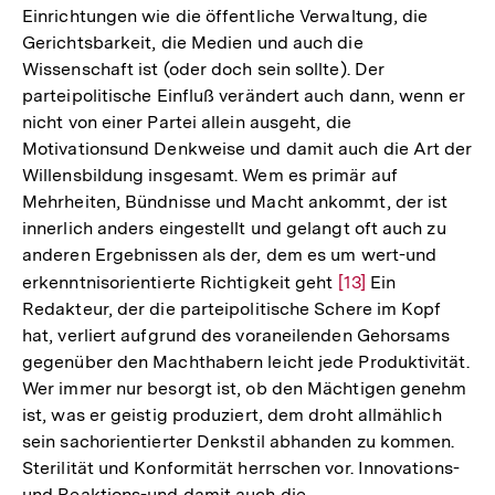
Einrichtungen wie die öffentliche Verwaltung, die
Gerichtsbarkeit, die Medien und auch die
Wissenschaft ist (oder doch sein sollte). Der
parteipolitische Einfluß verändert auch dann, wenn er
nicht von einer Partei allein ausgeht, die
Motivationsund Denkweise und damit auch die Art der
Willensbildung insgesamt. Wem es primär auf
Mehrheiten, Bündnisse und Macht ankommt, der ist
innerlich anders eingestellt und gelangt oft auch zu
anderen Ergebnissen als der, dem es um wert-und
erkenntnisorientierte Richtigkeit geht
Zur
[13]
Ein
Redakteur, der die parteipolitische Schere im Kopf
Auflösung
hat, verliert aufgrund des voraneilenden Gehorsams
der
gegenüber den Machthabern leicht jede Produktivität.
Fußnote
Wer immer nur besorgt ist, ob den Mächtigen genehm
ist, was er geistig produziert, dem droht allmählich
sein sachorientierter Denkstil abhanden zu kommen.
Sterilität und Konformität herrschen vor. Innovations-
und Reaktions-und damit auch die