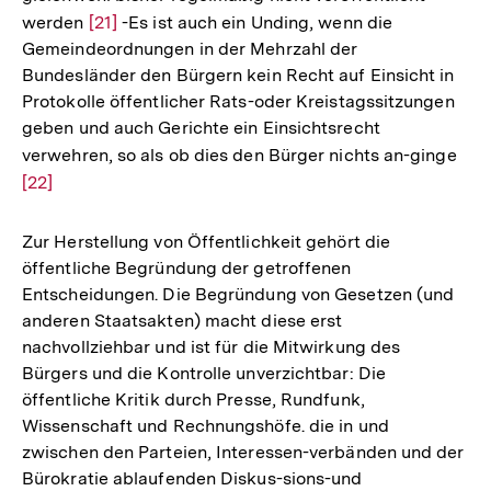
werden
Zur
[21]
-Es ist auch ein Unding, wenn die
Gemeindeordnungen in der Mehrzahl der
Auflösung
Bundesländer den Bürgern kein Recht auf Einsicht in
der
Protokolle öffentlicher Rats-oder Kreistagssitzungen
Fußnote
geben und auch Gerichte ein Einsichtsrecht
verwehren, so als ob dies den Bürger nichts an-ginge
Zur
[22]
Auf
der
Fuß
Zur Herstellung von Öffentlichkeit gehört die
öffentliche Begründung der getroffenen
Entscheidungen. Die Begründung von Gesetzen (und
anderen Staatsakten) macht diese erst
nachvollziehbar und ist für die Mitwirkung des
Bürgers und die Kontrolle unverzichtbar: Die
öffentliche Kritik durch Presse, Rundfunk,
Wissenschaft und Rechnungshöfe. die in und
zwischen den Parteien, Interessen-verbänden und der
Bürokratie ablaufenden Diskus-sions-und