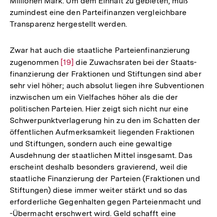
Millionen Mark. Um dem Einhalt zu gebieten, muß
zumindest eine den Parteifinanzen vergleichbare
Transparenz hergestellt werden.
Zwar hat auch die staatliche Parteienfinanzierung
zugenommen
Zur
[19]
die Zuwachsraten bei der Staats-
finanzierung der Fraktionen und Stiftungen sind aber
Auflösung
sehr viel höher; auch absolut liegen ihre Subventionen
der
inzwischen um ein Vielfaches höher als die der
Fußnote
politischen Parteien. Hier zeigt sich nicht nur eine
Schwerpunktverlagerung hin zu den im Schatten der
öffentlichen Aufmerksamkeit liegenden Fraktionen
und Stiftungen, sondern auch eine gewaltige
Ausdehnung der staatlichen Mittel insgesamt. Das
erscheint deshalb besonders gravierend, weil die
staatliche Finanzierung der Parteien (Fraktionen und
Stiftungen) diese immer weiter stärkt und so das
erforderliche Gegenhalten gegen Parteienmacht und
-Übermacht erschwert wird. Geld schafft eine