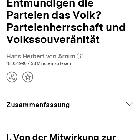
Entmündigen die
Parteien das Volk?
Parteienherrschaft und
Volkssouveränität
Hans Herbert von Arnim
(Mehr zum Autor)
öffnen
18.05.1990
/ 33 Minuten zu lesen
Teilen
Inhalt
Optionen
merken
anzeigen
auf
Zusammenfassung
I. Von der Mitwirkung zur