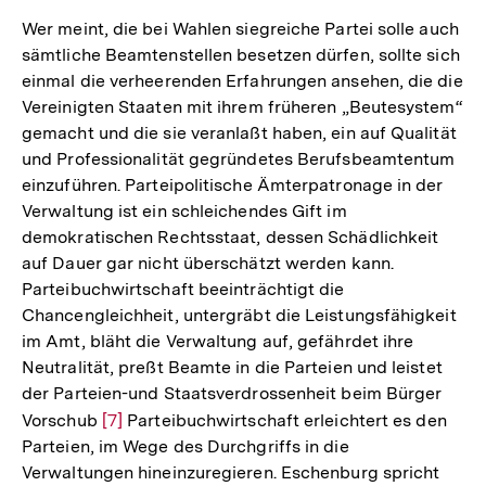
Wer meint, die bei Wahlen siegreiche Partei solle auch
sämtliche Beamtenstellen besetzen dürfen, sollte sich
einmal die verheerenden Erfahrungen ansehen, die die
Vereinigten Staaten mit ihrem früheren „Beutesystem“
gemacht und die sie veranlaßt haben, ein auf Qualität
und Professionalität gegründetes Berufsbeamtentum
einzuführen. Parteipolitische Ämterpatronage in der
Verwaltung ist ein schleichendes Gift im
demokratischen Rechtsstaat, dessen Schädlichkeit
auf Dauer gar nicht überschätzt werden kann.
Parteibuchwirtschaft beeinträchtigt die
Chancengleichheit, untergräbt die Leistungsfähigkeit
im Amt, bläht die Verwaltung auf, gefährdet ihre
Neutralität, preßt Beamte in die Parteien und leistet
der Parteien-und Staatsverdrossenheit beim Bürger
Vorschub
Zur
[7]
Parteibuchwirtschaft erleichtert es den
Parteien, im Wege des Durchgriffs in die
Auflösung
Verwaltungen hineinzuregieren. Eschenburg spricht
der