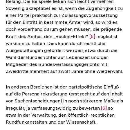
Belang. Die Beispiele ließen sich leicht vermehren.
Sowenig akzeptabel es ist, wenn die Zugehörigkeit zu
einer Partei praktisch zur Zulassungsvoraussetzung
für den Eintritt in bestimmte Ämter wird, so wird es
doch vorderhand darum gehen müssen, die prägende
Kraft des Amtes, den „Becket-Effekt“
Zur
[5]
möglichst
wirksam zu halten. Dies kann durch rechtliche
Auflösung
Ausgestaltungen gefördert werden, etwa durch die
der
Wahl der Bundesrichter auf Lebenszeit und der
Fußnote
Mitglieder des Bundesverfassungsgerichts mit
Zweidrittelmehrheit auf zwölf Jahre ohne Wiederwahl.
In anderen Bereichen ist der parteipolitische Einfluß
auf die Personalrekrutierung (erst recht auf den Inhalt
von Sachentscheidungen) in noch stärkerem Maße als
irregulär, ja verfassungswidrig zu bewerten
Zur
[6]
so
etwa in der Verwaltung, den öffentlich-rechtlichen
Auflösung
Rundfunkanstalten und der Wissenschaft.
der
Fußnote