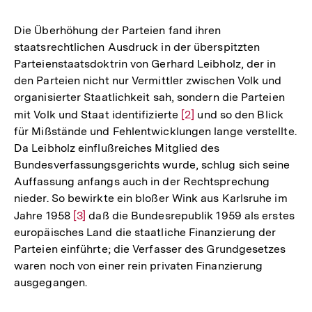
Die Überhöhung der Parteien fand ihren
staatsrechtlichen Ausdruck in der überspitzten
Parteienstaatsdoktrin von Gerhard Leibholz, der in
den Parteien nicht nur Vermittler zwischen Volk und
organisierter Staatlichkeit sah, sondern die Parteien
mit Volk und Staat identifizierte
Zur
[2]
und so den Blick
für Mißstände und Fehlentwicklungen lange verstellte.
Auflösung
Da Leibholz einflußreiches Mitglied des
der
Bundesverfassungsgerichts wurde, schlug sich seine
Fußnote
Auffassung anfangs auch in der Rechtsprechung
nieder. So bewirkte ein bloßer Wink aus Karlsruhe im
Jahre 1958
Zur
[3]
daß die Bundesrepublik 1959 als erstes
europäisches Land die staatliche Finanzierung der
Auflösung
Parteien einführte; die Verfasser des Grundgesetzes
der
waren noch von einer rein privaten Finanzierung
Fußnote
ausgegangen.