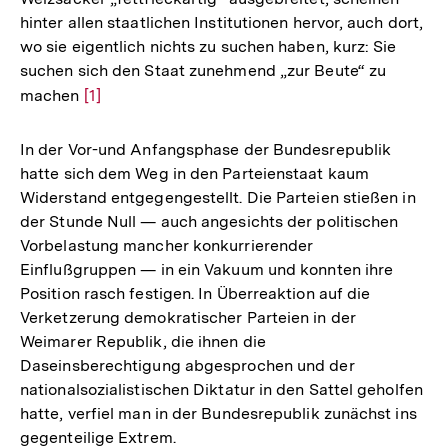
hinter allen staatlichen Institutionen hervor, auch dort,
wo sie eigentlich nichts zu suchen haben, kurz: Sie
suchen sich den Staat zunehmend „zur Beute“ zu
machen
Zur
[1]
Auflösung
der
In der Vor-und Anfangsphase der Bundesrepublik
Fußnote
hatte sich dem Weg in den Parteienstaat kaum
Widerstand entgegengestellt. Die Parteien stießen in
der Stunde Null — auch angesichts der politischen
Vorbelastung mancher konkurrierender
Einflußgruppen — in ein Vakuum und konnten ihre
Position rasch festigen. In Überreaktion auf die
Verketzerung demokratischer Parteien in der
Weimarer Republik, die ihnen die
Daseinsberechtigung abgesprochen und der
nationalsozialistischen Diktatur in den Sattel geholfen
hatte, verfiel man in der Bundesrepublik zunächst ins
gegenteilige Extrem.