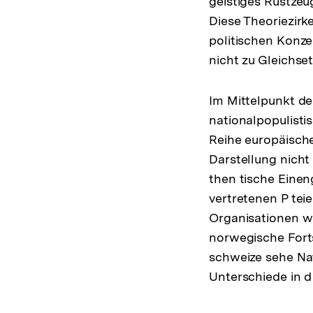
geistiges Rüstzeu
Diese Theoriezirk
politischen Konz
nicht zu Gleichse
Im Mittelpunkt d
nationalpopulisti
Reihe europäisch
Darstellung nicht
then tische Eine
vertretenen P tei
Organisationen w
norwegische Fortsc
schweize sehe Nat
Unterschiede in 