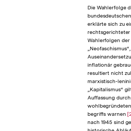
Die Wahlerfolge d
bundesdeutschen Ö
erklärte sich zu e
rechtsgerichteter
Wahlerfolgen der 
„Neofaschismus“, 
Auseinandersetzu
inflationär gebr
resultiert nicht 
marxistisch-lenin
„Kapitalismus“ gil
Auffassung durch e
wohlbegründeten 
begriffs warnen
Z
[
nach 1945 sind ge
A
historische Ablä
d