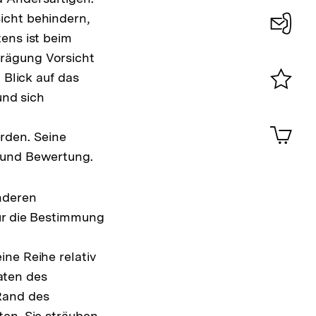
icht behindern,
ens ist beim
Konta
Prägung Vorsicht
0
 Blick auf das
und sich
Merklist
ansehen
s
0
Artik
rden. Seine
im
g und Bewertung.
Shop-
Warenko
ansehen
nderen
für die Bestimmung
ne Reihe relativ
aten des
Rand des
ten. Sie sträuben