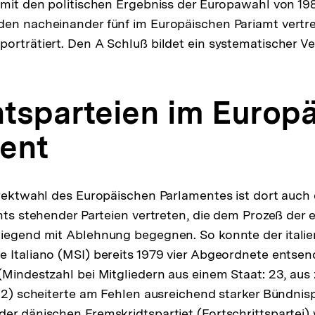
der
 mit den politischen Ergebniss der Europawahl von 198
Fußnote
den nacheinander fünf im Europäischen Pariamt vertr
orträtiert. Den A Schluß bildet ein systematischer Ve
chtsparteien im Europ
ent
irektwahl des Europäischen Parlamentes ist dort auch 
chts stehender Parteien vertreten, die dem Prozeß der
wiegend mit Ablehnung begegnen. So konnte der italie
 Italiano (MSI) bereits 1979 vier Abgeordnete entsen
(Mindestzahl bei Mitgliedern aus einem Staat: 23, aus 
 12) scheiterte am Fehlen ausreichend starker Bündnisp
er dänischen Fremskridtspartiet (Fortschrittspartei) 