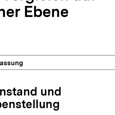
her Ebene
assung
enstand und
enstellung