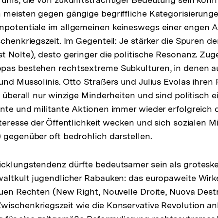
 meisten gegen gängige begriffliche Kategorisierunge
npotentiale im allgemeinen keineswegs einer engen 
schenkriegszeit. Im Gegenteil: Je stärker die Spuren d
t Nolte), desto geringer die politische Resonanz. Zug
pas bestehen rechtsextreme Subkulturen, in denen a
und Mussolinis. Otto Straßers und Julius Evolas ihren
 überall nur winzige Minderheiten und sind politisch e
nte und militante Aktionen immer wieder erfolgreich 
teresse der Öffentlichkeit wecken und sich sozialen Mi
 gegenüber oft bedrohlich darstellen.
icklungstendenz dürfte bedeutsamer sein als grotesk
altkult jugendlicher Rabauken: das europaweite Wirk
euen Rechten (New Right, Nouvelle Droite, Nuova Destr
wischenkriegszeit wie die Konservative Revolution a