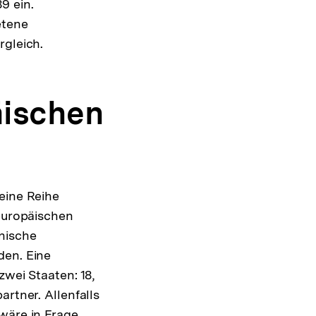
9 ein.
etene
rgleich.
äischen
eine Reihe
 europäischen
nische
den. Eine
zwei Staaten: 18,
artner. Allenfalls
wäre in Frage