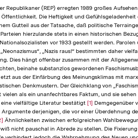
er Republikaner (REP) erregten 1989 großes Aufsehen 
ffentlichkeit. Die Heftigkeit und Gefühlsgeladenheit 
inem Gutteil aus der Tatsache, daß politische Terraing
 Parteien hierzulande stets in einen historischen Bezu
Nationalsozialisten vor 1933 gestellt werden. Parole
„Neonazismus“, „Nazis raus!“ bestimmten daher vielfa
ng. Dies hängt offenbar zusammen mit der Allgegenw
auchten, beinahe substanzlos gewordenen Faschismusb
zuletzt aus der Einfärbung des Meinungsklimas mit mar
istischen Denkmustern. Der Gleichklang von „Faschis
t vielen als ein unanfechtbares Faktum, und sie sehen 
ine vielfältige Literatur bestätigt
Zur
[1]
Demgegenüber ver
Argumente derjenigen, die vor einer Überdehnung d
Auflösung
ur
2]
Ähnlichkeiten zwischen erfolgreichen Wahlbewegu
der
wiß nicht pauschal in Abrede zu stellen. Die Fixierung
uflösung
Fußnote
ufe verhindert jedoch die Wahrnehmung des Neuen und
er