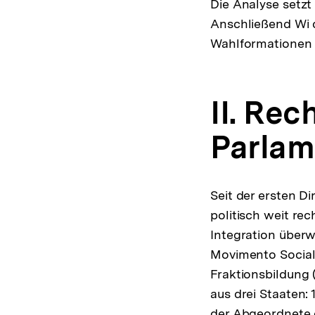
Die Analyse setzt
Anschließend Wi 
Wahlformationen p
II. Re
Parlam
Seit der ersten D
politisch weit re
Integration über
Movimento Sociale
Fraktionsbildung 
aus drei Staaten:
der Abgeordnete d