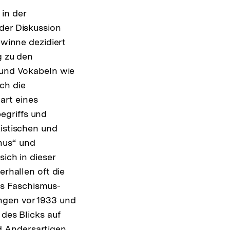
in der
der Diskussion
ewinne dezidiert
g zu den
n und Vokabeln wie
ch die
art eines
egriffs und
xistischen und
mus“ und
sich in dieser
hallen oft die
es Faschismus-
ngen vor 1933 und
 des Blicks auf
 Andersartigen.