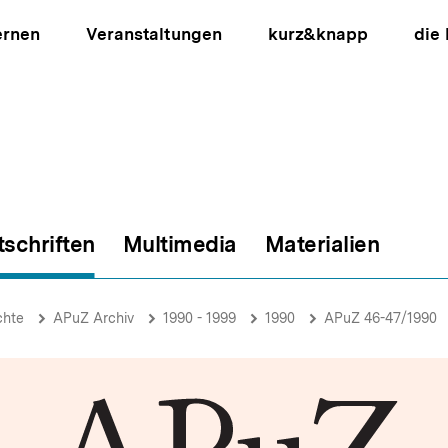
ernen
Veranstaltungen
kurz&knapp
die
tschriften
Multimedia
Materialien
ion
chte
APuZ Archiv
1990 - 1999
1990
APuZ 46-47/1990