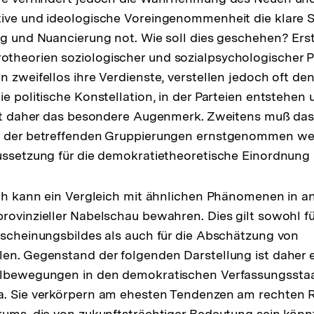
ive und ideologische Voreingenommenheit die klare S
ußnote
ng und Nuancierung not. Wie soll dies geschehen? Erst
theorien soziologischer und sozialpsychologischer 
 zweifellos ihre Verdienste, verstellen jedoch oft den
e politische Konstellation, in der Parteien entstehen 
gilt daher das besondere Augenmerk. Zweitens muß da
s der betreffenden Gruppierungen ernstgenommen we
aussetzung für die demokratietheoretische Einordnun
ich kann ein Vergleich mit ähnlichen Phänomenen in a
rovinzieller Nabelschau bewahren. Dies gilt sowohl 
rscheinungsbildes als auch für die Abschätzung von
en. Gegenstand der folgenden Darstellung ist daher ei
hlbewegungen in den demokratischen Verfassungssta
a. Sie verkörpern am ehesten Tendenzen am rechten 
rums, die von zukunftsträchtiger Bedeutung sein könn