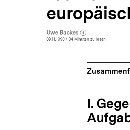
europäisc
Uwe Backes
(Mehr zum Autor)
öffnen
09.11.1990
/ 34 Minuten zu lesen
Zusammenf
I. Geg
Aufgab