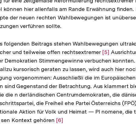
g für eine zeitgemäße Reformulierung rechtsextremer I
el können hier allenfalls am Rande Erwähnung finden. I
epte der neuen rechten Wahlbewegungen ist unüberseh
tzungen verführen sollte.
es folgenden Beitrags stehen Wahlbewegungen ultrako
scher und teilweise offen rechtsextremer
Zur
[5]
Ausrichtun
er Demokratien Stimmengewinne verbuchen konnten.
Auflösung
 allzu kursorisch geraten zu lassen, wird auch hier no
der
ngung vorgenommen: Ausschließli die im Europäische
Fußnote
en sind Gegenstand der Betrachtung. Aus klammert bl
ie die n derländischen Centrumdemokraten, die dänis
hrittspartei, die Freiheil ehe Partei Österreichs (FPÖ
ionale Aktion für Volk und Heimat — PI nomene, die t
d sen Kontext gehören
Zur
[6]
Auflösung