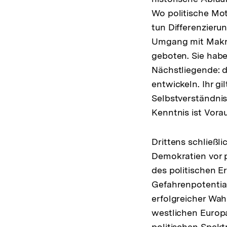
Wo politische Mot
F
tun Differenzieru
Umgang mit Makro
geboten. Sie haben
Nächstliegende: di
entwickeln. Ihr 
Selbstverständni
Kenntnis ist Vor
Drittens schließl
Demokratien vor p
des politischen E
Gefahrenpotential
erfolgreicher Wa
westlichen Europ
politischen Spekt