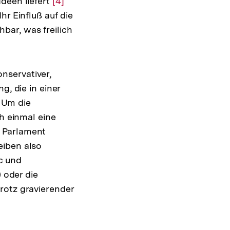
deen liefert
Zur
[4]
hr Einfluß auf die
Auflösung
bar, was freilich
der
Fußnote
nservativer,
g, die in einer
 Um die
ch einmal eine
n Parlament
eiben also
c und
) oder die
rotz gravierender