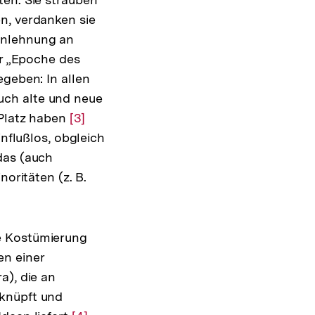
n, verdanken sie
Anlehnung an
er „Epoche des
egeben: In allen
uch alte und neue
 Platz haben
Zur
[3]
influßlos, obgleich
Auflösung
das (auch
der
noritäten (z. B.
Fußnote
e Kostümierung
en einer
a), die an
nknüpft und