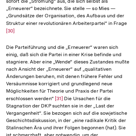
sofort die „Strömung“ aus, die sich selbst als
„Erneuerer“ bezeichnete. Sie stelle — so Mies —
„Grundsätze der Organisation, des Aufbaus und der
Struktur einer revolutionären Arbeiterpartei“ in Frage
Zur
[30]
Auf
der
Fuß
Die Parteiführung und die „Erneuerer“ waren sich
einig, daß sich die Partei in einer Krise befinde und
stagniere. Aber eine „Wende“ dieses Zustandes mußte
nach Ansicht der „Erneuerer“ auf „qualitativen
Änderungen beruhen, mit denen frühere Fehler und
Versäumnisse korrigiert und grundlegend neue
Möglichkeiten für Theorie und Praxis der Partei
erschlossen werden“
Zur
[31]
Die Ursachen für die
Stagnation der DKP suchten sie in der „Last der
Auflösung
Vergangenheit“. Sie bezogen sich auf die sowjetische
der
Geschichtsdiskussion, in der „eine radikale Kritik der
Fußnote
Stalinschen Ära und ihrer Folgen begonnen (hat). Sie
ist schmerzhaft, aber notwendig, um der