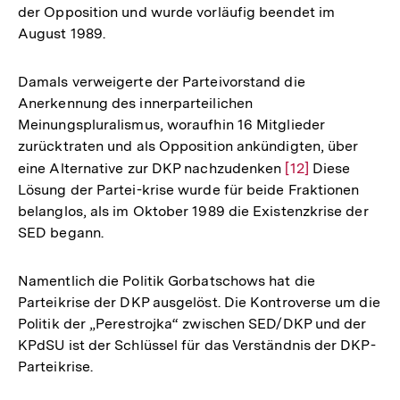
der Opposition und wurde vorläufig beendet im
der
August 1989.
Fußnote
Damals verweigerte der Parteivorstand die
Anerkennung des innerparteilichen
Meinungspluralismus, woraufhin 16 Mitglieder
zurücktraten und als Opposition ankündigten, über
eine Alternative zur DKP nachzudenken
Zur
[12]
Diese
Lösung der Partei-krise wurde für beide Fraktionen
Auflösung
belanglos, als im Oktober 1989 die Existenzkrise der
der
SED begann.
Fußnote
Namentlich die Politik Gorbatschows hat die
Parteikrise der DKP ausgelöst. Die Kontroverse um die
Politik der „Perestrojka“ zwischen SED/DKP und der
KPdSU ist der Schlüssel für das Verständnis der DKP-
Parteikrise.