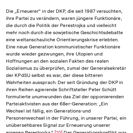
Fußnote
Die „Erneuerer“ in der DKP, die seit 1987 versuchten,
ihre Partei zu verändern, waren jüngere Funktionäre,
die durch die Politik der Perestrojka und vielleicht
mehr noch durch die sowjetische Geschichtsdebatte
eine weltanschauliche Orientierungskrise erlebten.
Eine neue Generation kommunistischer Funktionäre
wurde wieder gezwungen, ihre Utopien und
Hoffnungen an den sozialen Fakten des realen
Sozialismus zu überprüfen, zumal der Generalsekretär
der KPdSU selbst es war, der diese bitteren
Wahrheiten aussprach. Der seit Gründung der DKP in
ihren Reihen agierende Schriftsteller Peter Schütt
formulierte unumwunden das Ziel der opponierenden
Parteiaktivisten aus der 68er-Generation: „Ein
Wechsel ist fällig, ein Generations-und
Personenwechsel in der Führung, in unserer Partei, ein
unübersehbares Signal zur Erneuerung unserer
eigenen Perestrojka.“
Zur
[10]
Der Generationskonflikt war