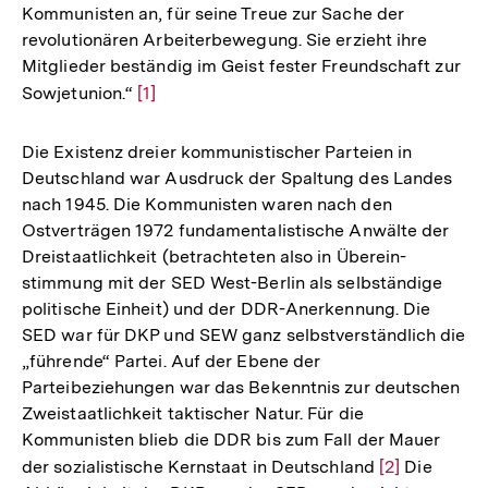
Kommunisten an, für seine Treue zur Sache der
revolutionären Arbeiterbewegung. Sie erzieht ihre
Mitglieder beständig im Geist fester Freundschaft zur
Sowjetunion.“
Zur
[1]
Auflösung
der
Die Existenz dreier kommunistischer Parteien in
Fußnote
Deutschland war Ausdruck der Spaltung des Landes
nach 1945. Die Kommunisten waren nach den
Ostverträgen 1972 fundamentalistische Anwälte der
Dreistaatlichkeit (betrachteten also in Überein-
stimmung mit der SED West-Berlin als selbständige
politische Einheit) und der DDR-Anerkennung. Die
SED war für DKP und SEW ganz selbstverständlich die
„führende“ Partei. Auf der Ebene der
Parteibeziehungen war das Bekenntnis zur deutschen
Zweistaatlichkeit taktischer Natur. Für die
Kommunisten blieb die DDR bis zum Fall der Mauer
der sozialistische Kernstaat in Deutschland
Zur
[2]
Die