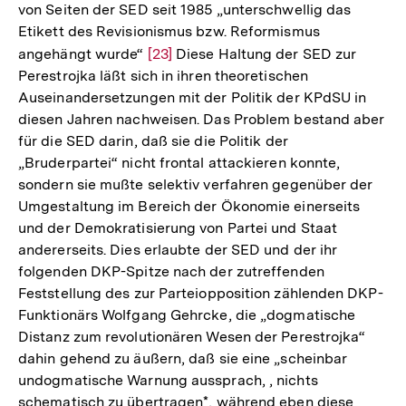
von Seiten der SED seit 1985 „unterschwellig das
Auflösung
Etikett des Revisionismus bzw. Reformismus
der
angehängt wurde“
Zur
[23]
Diese Haltung der SED zur
Fußnote
Perestrojka läßt sich in ihren theoretischen
Auflösung
Auseinandersetzungen mit der Politik der KPdSU in
der
diesen Jahren nachweisen. Das Problem bestand aber
Fußnote
für die SED darin, daß sie die Politik der
„Bruderpartei“ nicht frontal attackieren konnte,
sondern sie mußte selektiv verfahren gegenüber der
Umgestaltung im Bereich der Ökonomie einerseits
und der Demokratisierung von Partei und Staat
andererseits. Dies erlaubte der SED und der ihr
folgenden DKP-Spitze nach der zutreffenden
Feststellung des zur Parteiopposition zählenden DKP-
Funktionärs Wolfgang Gehrcke, die „dogmatische
Distanz zum revolutionären Wesen der Perestrojka“
dahin gehend zu äußern, daß sie eine „scheinbar
undogmatische Warnung aussprach, , nichts
schematisch zu übertragen*, während eben diese