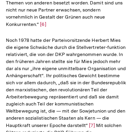
Themen von anderen besetzt worden. Damit sind uns
nicht nur neue Partner erwachsen, sondern
vornehmlich in Gestalt der Grünen auch neue
Konkurrenten.“
Zur
[6]
Auflösung
der
Noch 1978 hatte der Parteivorsitzende Herbert Mies
Fußnote
die eigene Schwäche durch die Stellvertreter-funktion
relativiert, die von der DKP wahrgenommen wurde. In
den früheren Jahren stellte sie für Mies jedoch mehr
dar als nur „ihre eigene unmittelbare Organisation und
Anhängerschaft“. Ihr politisches Gewicht bestimme
sich vor allem dadurch, „daß sie in der Bundesrepublik
den marxistischen, den revolutionären Teil der
Arbeiterbewegung repräsentiert und daß sie damit
zugleich auch Teil der kommunistischen
Weltbewegung ist, die — mit der Sowjetunion und den
anderen sozialistischen Staaten als Kern — die
Hauptkraft unserer Epoche darstellt“
Zur
[7]
Mit solchen