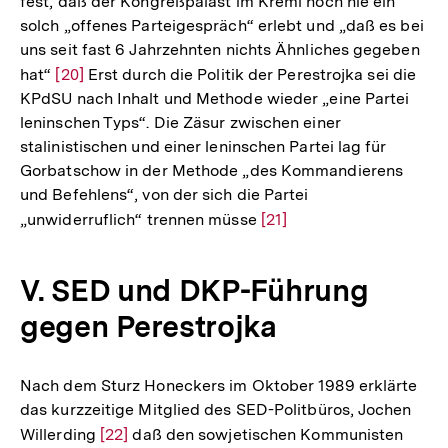
fest, daß der Kongreßpalast im Kreml noch nie ein
solch „offenes Parteigespräch“ erlebt und „daß es bei
uns seit fast 6 Jahrzehnten nichts Ähnliches gegeben
hat“
Zur
[20]
Erst durch die Politik der Perestrojka sei die
KPdSU nach Inhalt und Methode wieder „eine Partei
Auflösung
leninschen Typs“. Die Zäsur zwischen einer
der
stalinistischen und einer leninschen Partei lag für
Fußnote
Gorbatschow in der Methode „des Kommandierens
und Befehlens“, von der sich die Partei
„unwiderruflich“ trennen müsse
Zur
[21]
Auflösung
der
V. SED und DKP-Führung
Fußnote
gegen Perestrojka
Nach dem Sturz Honeckers im Oktober 1989 erklärte
das kurzzeitige Mitglied des SED-Politbüros, Jochen
Willerding
Zur
[22]
daß den sowjetischen Kommunisten