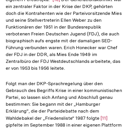
ein zentraler Faktor in der Krise der DKP, gehörten
Auflösung
doch die Kontrahenten wie der Parteivorsitzende Mies
der
und seine Stellvertreterin Ellen Weber zu den
Fußnote
Funktionären der 1951 in der Bundesrepublik
verbotenen Freien Deutschen Jugend (FDJ), die auch
biographisch aufs engste mit der damaligen SED-
Führung verbunden waren. Erich Honecker war Chef
der FDJ in der DDR, als Mies Ende 1949 im
Zentralbüro der FDJ Westdeutschlands arbeitete, das
er von 1953 bis 1956 leitete.
Folgt man der DKP-Sprachregelung über den
Gebrauch des Begriffs Krise in einer kommunistischen
Partei, so lassen sich Anfang und Abschluß genau
bestimmen: Sie begann mit der „Hamburger
Erklärung“, die der Parteidebatte nach dem
Wahldebakel der „Friedensliste“ 1987 folgte
Zur
[11]
gipfelte im September 1988 in einer eigenen Plattform
Auflösung