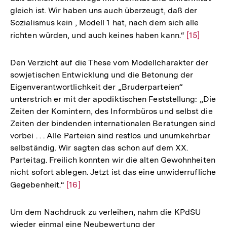
gleich ist. Wir haben uns auch überzeugt, daß der
Sozialismus kein , Modell 1 hat, nach dem sich alle
richten würden, und auch keines haben kann.“
Zur
[15]
Auflösung
der
Den Verzicht auf die These vom Modellcharakter der
Fußnote
sowjetischen Entwicklung und die Betonung der
Eigenverantwortlichkeit der „Bruderparteien“
unterstrich er mit der apodiktischen Feststellung: „Die
Zeiten der Komintern, des Informbüros und selbst die
Zeiten der bindenden internationalen Beratungen sind
vorbei . . . Alle Parteien sind restlos und unumkehrbar
selbständig. Wir sagten das schon auf dem XX.
Parteitag. Freilich konnten wir die alten Gewohnheiten
nicht sofort ablegen. Jetzt ist das eine unwiderrufliche
Gegebenheit.“
Zur
[16]
Auflösung
der
Um dem Nachdruck zu verleihen, nahm die KPdSU
Fußnote
wieder einmal eine Neubewertung der