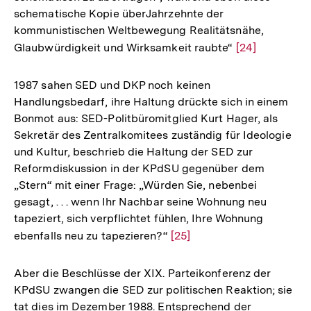
schematische Kopie überJahrzehnte der
kommunistischen Weltbewegung Realitätsnähe,
Glaubwürdigkeit und Wirksamkeit raubte“
Zur
[24]
Auflösung
der
1987 sahen SED und DKP noch keinen
Fußnote
Handlungsbedarf, ihre Haltung drückte sich in einem
Bonmot aus: SED-Politbüromitglied Kurt Hager, als
Sekretär des Zentralkomitees zuständig für Ideologie
und Kultur, beschrieb die Haltung der SED zur
Reformdiskussion in der KPdSU gegenüber dem
„Stern“ mit einer Frage: „Würden Sie, nebenbei
gesagt, . . . wenn Ihr Nachbar seine Wohnung neu
tapeziert, sich verpflichtet fühlen, Ihre Wohnung
ebenfalls neu zu tapezieren?“
Zur
[25]
Auflösung
der
Aber die Beschlüsse der XIX. Parteikonferenz der
Fußnote
KPdSU zwangen die SED zur politischen Reaktion; sie
tat dies im Dezember 1988. Entsprechend der