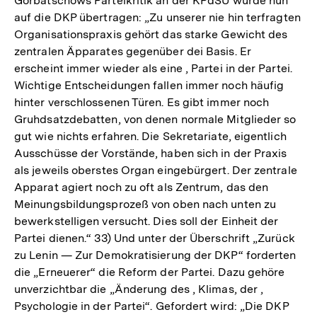
Gorbatschows Parteikritik an der KPdSU wurde nun
auf die DKP übertragen: „Zu unserer nie hin terfragten
Organisationspraxis gehört das starke Gewicht des
zentralen Äpparates gegenüber dei Basis. Er
erscheint immer wieder als eine , Partei in der Partei.
Wichtige Entscheidungen fallen immer noch häufig
hinter verschlossenen Türen. Es gibt immer noch
Gruhdsatzdebatten, von denen normale Mitglieder so
gut wie nichts erfahren. Die Sekretariate, eigentlich
Ausschüsse der Vorstände, haben sich in der Praxis
als jeweils oberstes Organ eingebürgert. Der zentrale
Apparat agiert noch zu oft als Zentrum, das den
Meinungsbildungsprozeß von oben nach unten zu
bewerkstelligen versucht. Dies soll der Einheit der
Partei dienen.“ 33) Und unter der Überschrift „Zurück
zu Lenin — Zur Demokratisierung der DKP“ forderten
die „Erneuerer“ die Reform der Partei. Dazu gehöre
unverzichtbar die „Änderung des , Klimas, der ,
Zum
Psychologie in der Partei“. Gefordert wird: „Die DKP
Seite