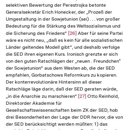
selektiven Bewertung der Perestrojka betonte
Generalsekretär Erich Honecker, der „Prozeß der
Umgestaltung in der Sowjetunion (sei) . . . von großer
Bedeutung für die Stärkung des Weltsozialismus und
die Sicherung des Friedens“
Zur
[26]
Aber für seine Partei
wäre es nicht neu, „daß es kein für alle sozialistischen
Auflösung
Länder geltendes Modell gibt“, und deshalb verfolge
der
die SED ihren eigenen Kurs. Ironisch grenzte er sich
Fußnote
von den guten Ratschlägen der „neuen . Freundchen*
der Sowjetunion“ aus dem Westen ab, die der SED
empfahlen, Gorbatschows Reformkurs zu kopieren.
Der konterrevolutionäre Hintersinn all dieser
Ratschläge läge darin, daß der SED geraten würde,
„in die Anarchie zu marschieren“
Zur
[27]
Otto Reinhold,
Direktorder Akademie für
Auflösung
Gesellschaftswissenschaften beim ZK der SED, hob
der
drei Besonderheiten der Lage der DDR hervor, die von
Fußnote
der SED berücksichtigt werden müßten: 1) das