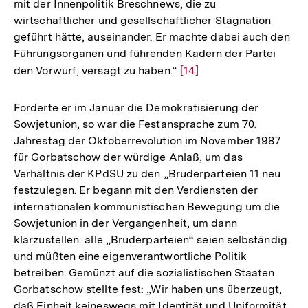
mit der Innenpolitik Breschnews, die zu
wirtschaftlicher und gesellschaftlicher Stagnation
geführt hätte, auseinander. Er machte dabei auch den
Führungsorganen und führenden Kadern der Partei
den Vorwurf, versagt zu haben.“
Zur
[14]
Auflösung
der
Forderte er im Januar die Demokratisierung der
Fußnote
Sowjetunion, so war die Festansprache zum 70.
Jahrestag der Oktoberrevolution im November 1987
für Gorbatschow der würdige Anlaß, um das
Verhältnis der KPdSU zu den „Bruderparteien 11 neu
festzulegen. Er begann mit den Verdiensten der
internationalen kommunistischen Bewegung um die
Sowjetunion in der Vergangenheit, um dann
klarzustellen: alle „Bruderparteien“ seien selbständig
und müßten eine eigenverantwortliche Politik
betreiben. Gemünzt auf die sozialistischen Staaten
Gorbatschow stellte fest: „Wir haben uns überzeugt,
daß Einheit keineswegs mit Identität und Uniformität