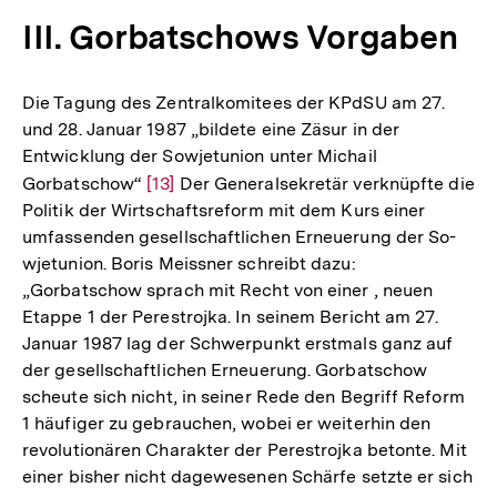
III. Gorbatschows Vorgaben
Die Tagung des Zentralkomitees der KPdSU am 27.
und 28. Januar 1987 „bildete eine Zäsur in der
Entwicklung der Sowjetunion unter Michail
Gorbatschow“
Zur
[13]
Der Generalsekretär verknüpfte die
Politik der Wirtschaftsreform mit dem Kurs einer
Auflösung
umfassenden gesellschaftlichen Erneuerung der So-
der
wjetunion. Boris Meissner schreibt dazu:
Fußnote
„Gorbatschow sprach mit Recht von einer , neuen
Etappe 1 der Perestrojka. In seinem Bericht am 27.
Januar 1987 lag der Schwerpunkt erstmals ganz auf
der gesellschaftlichen Erneuerung. Gorbatschow
scheute sich nicht, in seiner Rede den Begriff Reform
1 häufiger zu gebrauchen, wobei er weiterhin den
revolutionären Charakter der Perestrojka betonte. Mit
einer bisher nicht dagewesenen Schärfe setzte er sich