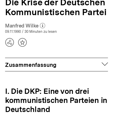
Die Krise der Deutschen
Kommunistischen Partei
Manfred Wilke
(Mehr zum Autor)
öffnen
09.11.1990
/ 30 Minuten zu lesen
Teilen
Inhalt
Optionen
merken
anzeigen
auf
Zusammenfassung
I. Die DKP: Eine von drei
kommunistischen Parteien in
Deutschland