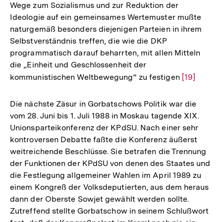
Wege zum Sozialismus und zur Reduktion der
Ideologie auf ein gemeinsames Wertemuster mußte
naturgemäß besonders diejenigen Parteien in ihrem
Selbstverständnis treffen, die wie die DKP
programmatisch darauf beharrten, mit allen Mitteln
die „Einheit und Geschlossenheit der
kommunistischen Weltbewegung“ zu festigen
Zur
[19]
Auflösung
der
Die nächste Zäsur in Gorbatschows Politik war die
Fußnote
vom 28. Juni bis 1. Juli 1988 in Moskau tagende XIX.
Unionsparteikonferenz der KPdSU. Nach einer sehr
kontroversen Debatte faßte die Konferenz äußerst
weitreichende Beschlüsse. Sie betrafen die Trennung
der Funktionen der KPdSU von denen des Staates und
die Festlegung allgemeiner Wahlen im April 1989 zu
einem Kongreß der Volksdeputierten, aus dem heraus
dann der Oberste Sowjet gewählt werden sollte.
Zutreffend stellte Gorbatschow in seinem Schlußwort