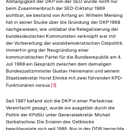
Abhängigkeit der DKP von der SED wurde nicht nur
Auflösung
beim Zusammenbruch der SED-Diktatur 1989
der
sichtbar, sie bestand von Anfang an. Wilhelm Mensing
Fußnote
hat in seiner Studie über die Gründung der DKP 1968
nachgewiesen, wie unlösbar die Relegalisierung der
bundesdeutschen Kommunisten verknüpft war mit
der Vorbereitung der sozialdemokratischen Ostpolitik.
Immerhin ging der Neugründung einer
kommunistischen Partei für die Bundesrepublik am 4.
Juli 1968 ein Gespräch zwischen dem damaligen
Bundesjustizminister Gustav Heinemann und seinem
Staatssekretär Horst Ehmke mit zwei führenden KPD-
Funktionären voraus
Zur
[3]
Auflösung
der
Seit 1987 befand sich die DKP in einer Parteikrise.
Fußnote
Vereinfacht gesagt, wurde sie ausgelöst durch die
Politik der KPdSU unter Generalsekretär Michail
Gorbatschow. Die Erosion des Ostblocks
beschleunigte sich seit 1985. Nur in der DDR herrschte