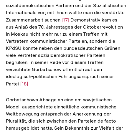
sozialdemokratischen Parteien und der Sozialistischen
Internationale vor; mit ihnen wollte man die verstärkte
Zusammenarbeit suchen
Zur
[17]
Demonstrativ kam es
aus Anlaß des 70. Jahrestages der Oktoberrevolution
Auflösung
in Moskau nicht mehr nur zu einem Treffen mit
der
Vertretern kommunistischer Parteien, sondern die
Fußnote
KPdSU konnte neben den bundesdeutschen Grünen
viele Vertreter sozialdemokratischer Parteien
begrüßen. In seiner Rede vor diesem Treffen
verzichtete Gorbatschow öffentlich auf den
ideologisch-politischen Führungsanspruch seiner
Partei
Zur
[18]
Auflösung
der
Gorbatschows Absage an eine am sowjetischen
Fußnote
Modell ausgerichtete einheitliche kommunistische
Weltbewegung entsprach der Anerkennung der
Pluralität, die sich zwischen den Parteien de facto
herausgebildet hatte. Sein Bekenntnis zur Vielfalt der