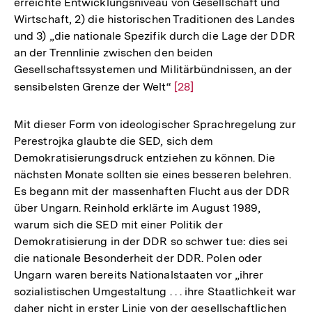
erreichte Entwicklungsniveau von Gesellschaft und
Wirtschaft, 2) die historischen Traditionen des Landes
und 3) „die nationale Spezifik durch die Lage der DDR
an der Trennlinie zwischen den beiden
Gesellschaftssystemen und Militärbündnissen, an der
sensibelsten Grenze der Welt“
Zur
[28]
Auflösung
der
Mit dieser Form von ideologischer Sprachregelung zur
Fußnote
Perestrojka glaubte die SED, sich dem
Demokratisierungsdruck entziehen zu können. Die
nächsten Monate sollten sie eines besseren belehren.
Es begann mit der massenhaften Flucht aus der DDR
über Ungarn. Reinhold erklärte im August 1989,
warum sich die SED mit einer Politik der
Demokratisierung in der DDR so schwer tue: dies sei
die nationale Besonderheit der DDR. Polen oder
Ungarn waren bereits Nationalstaaten vor „ihrer
sozialistischen Umgestaltung . . . ihre Staatlichkeit war
daher nicht in erster Linie von der gesellschaftlichen