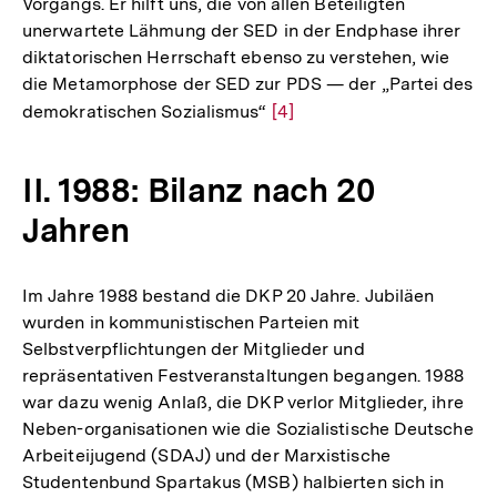
Vorgangs. Er hilft uns, die von allen Beteiligten
unerwartete Lähmung der SED in der Endphase ihrer
diktatorischen Herrschaft ebenso zu verstehen, wie
die Metamorphose der SED zur PDS — der „Partei des
demokratischen Sozialismus“
Zur
[4]
Auflösung
der
II. 1988: Bilanz nach 20
Fußnote
Jahren
Im Jahre 1988 bestand die DKP 20 Jahre. Jubiläen
wurden in kommunistischen Parteien mit
Selbstverpflichtungen der Mitglieder und
repräsentativen Festveranstaltungen begangen. 1988
war dazu wenig Anlaß, die DKP verlor Mitglieder, ihre
Neben-organisationen wie die Sozialistische Deutsche
Arbeiteijugend (SDAJ) und der Marxistische
Studentenbund Spartakus (MSB) halbierten sich in