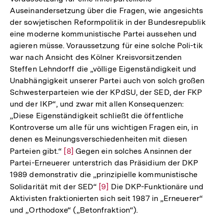
Auseinandersetzung über die Fragen, wie angesichts
der sowjetischen Reformpolitik in der Bundesrepublik
eine moderne kommunistische Partei aussehen und
agieren müsse. Voraussetzung für eine solche Poli-tik
war nach Ansicht des Kölner Kreisvorsitzenden
Steffen Lehndorff die „völlige Eigenständigkeit und
Unabhängigkeit unserer Partei auch von solch großen
Schwesterparteien wie der KPdSU, der SED, der FKP
und der IKP“, und zwar mit allen Konsequenzen:
„Diese Eigenständigkeit schließt die öffentliche
Kontroverse um alle für uns wichtigen Fragen ein, in
denen es Meinungsverschiedenheiten mit diesen
Parteien gibt.“
Zur
[8]
Gegen ein solches Ansinnen der
Partei-Erneuerer unterstrich das Präsidium der DKP
Auflösung
1989 demonstrativ die „prinzipielle kommunistische
der
Solidarität mit der SED“
Zur
[9]
Die DKP-Funktionäre und
Fußnote
Aktivisten fraktionierten sich seit 1987 in „Erneuerer“
Auflösung
und „Orthodoxe“ („Betonfraktion“).
der