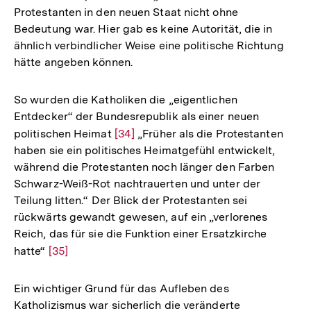
Protestanten in den neuen Staat nicht ohne
Bedeutung war. Hier gab es keine Autorität, die in
ähnlich verbindlicher Weise eine politische Richtung
hätte angeben können.
So wurden die Katholiken die „eigentlichen
Entdecker“ der Bundesrepublik als einer neuen
politischen Heimat
Zur
[34]
„Früher als die Protestanten
haben sie ein politisches Heimatgefühl entwickelt,
Auflösung
während die Protestanten noch länger den Farben
der
Schwarz-Weiß-Rot nachtrauerten und unter der
Fußnote
Teilung litten.“ Der Blick der Protestanten sei
rückwärts gewandt gewesen, auf ein „verlorenes
Reich, das für sie die Funktion einer Ersatzkirche
hatte“
Zur
[35]
Auflösung
der
Ein wichtiger Grund für das Aufleben des
Fußnote
Katholizismus war sicherlich die veränderte