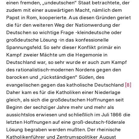
einen fremden, „undeutschen“ Staat betrachtete, der
zudem mit einer auswärtigen Macht, nämlich dem
Papst in Rom, kooperierte. Aus diesen Gründen geriet
die für den weiteren Weg der Nationwerdung der
Deutschen so wichtige Frage -kleindeutsche oder
großdeutsche Lösung -in das konfessionelle
Spannungsfeld. So sehr dieser Konflikt primär ein
Kampf zweier Mächte um die Hegemonie in
Deutschland war, so sehr wurde er auch zum Kampf
des rationalistisch-modernen Nordens gegen den
barocken und „rückständigen“ Süden, des
evangelischen gegen das katholische Deutschland
Zur
[8]
Daher kam es für die Katholiken einer Niederlage
Auflö
gleich, als sich die großdeutschen Hoffnungen seit
der
Beginn der sechziger Jahre mehr und mehr als
Fußno
aussichtslos erwiesen und schließlich im Juli 1866 die
letzten Hoffnungen auf eine groß-deutsch-föderale
Lösung begraben werden mußten. Der rheinische
Katholikenführer und Zentrumspolitiker August