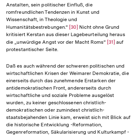
Anstalten, sein politischer Einfluß, die
romfreundlichen Tendenzen in Kunst und
Wissenschaft, in Theologie und
Humanitätsbestrebungen.“
Zur
[30]
Nicht ohne Grund
kritisiert Kerstan aus dieser Lagebeurteilung heraus
Auflösung
die „unwürdige Angst vor der Macht Roms“
Zur
[31]
auf
der
protestantischer Seite.
Auflösung
Fußnote
der
Fußnote
Daß es auch während der schweren politischen und
wirtschaftlichen Krisen der Weimarer Demokratie, die
einerseits durch das zunehmende Erstarken der
antidemokratischen Front, andererseits durch
wirtschaftliche und soziale Probleme ausgelöst
wurden, zu keiner geschlossenen christlich-
demokratischen oder zumindest christlich-
staatsbejahenden Linie kam, erweist sich mit Blick auf
die historische Entwicklung -Reformation,
Gegenreformation, Säkularisierung und Kulturkampf -