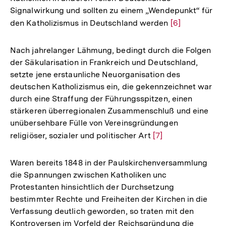
Signalwirkung und sollten zu einem „Wendepunkt“ für
den Katholizismus in Deutschland werden
Zur
[6]
Auflösung
der
Nach jahrelanger Lähmung, bedingt durch die Folgen
Fußnote
der Säkularisation in Frankreich und Deutschland,
setzte jene erstaunliche Neuorganisation des
deutschen Katholizismus ein, die gekennzeichnet war
durch eine Straffung der Führungsspitzen, einen
stärkeren überregionalen Zusammenschluß und eine
unübersehbare Fülle von Vereinsgründungen
religiöser, sozialer und politischer Art
Zur
[7]
Auflösung
der
Waren bereits 1848 in der Paulskirchenversammlung
Fußnote
die Spannungen zwischen Katholiken unc
Protestanten hinsichtlich der Durchsetzung
bestimmter Rechte und Freiheiten der Kirchen in die
Verfassung deutlich geworden, so traten mit den
Kontroversen im Vorfeld der Reichsgründung die