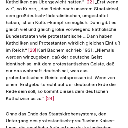
Katholiken das Übergewicht hatten.“
Zur
[22]
„Erst wenn
wir“, so Kunze, „das Reich nach unserem Staatsideal,
Auflösung
dem großdeutsch-föderalistischen, umgestaltet
der
haben, ist ein Kultur-kampf unmöglich. Dann gibt es
Fußnote
gleich viel und gleich große vorwiegend katholische
Bundesstaaten wie protestantische ... Dann haben
Katholiken und Protestanten wirklich gleichen Einfluß
im Reich.“
Zur
[23]
Karl Bachem schrieb 1931: „Niemals
werden wir zugeben, daß der deutsche Geist
Auflösung
identisch sei mit dem protestantischen Geiste, daß
der
nur das wahrhaft deutsch sei, was aus
Fußnote
protestantischem Geiste entsprossen ist. Wenn von
einem Erstgeburtsrecht auf der deutschen Erde die
Rede sein soll, so kommt dieses dem deutschen
Katholizismus zu.“
Zur
[24]
Auflösung
der
Ohne das Ende des Staatskirchensystems, den
Fußnote
Untergang des protestantisch-preußischen Kaiser-
tums, die rechtliche Aufwertung der katholischen