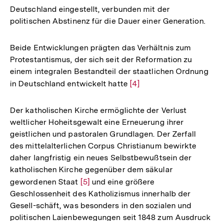
Deutschland eingestellt, verbunden mit der
politischen Abstinenz für die Dauer einer Generation.
Beide Entwicklungen prägten das Verhältnis zum
Protestantismus, der sich seit der Reformation zu
einem integralen Bestandteil der staatlichen Ordnung
in Deutschland entwickelt hatte
Zur
[4]
Auflösung
der
Der katholischen Kirche ermöglichte der Verlust
Fußnote
weltlicher Hoheitsgewalt eine Erneuerung ihrer
geistlichen und pastoralen Grundlagen. Der Zerfall
des mittelalterlichen Corpus Christianum bewirkte
daher langfristig ein neues Selbstbewußtsein der
katholischen Kirche gegenüber dem säkular
gewordenen Staat
Zur
[5]
und eine größere
Geschlossenheit des Katholizismus innerhalb der
Auflösung
Gesell-schäft, was besonders in den sozialen und
der
politischen Laienbewegungen seit 1848 zum Ausdruck
Fußnote