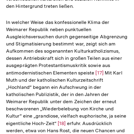
den Hintergrund treten ließen.
In welcher Weise das konfessionelle Klima der
Weimarer Republik neben punktuellen
Ausgleichsversuchen durch gegenseitige Abgrenzung
und Stigmatisierung bestimmt war, zeigt sich am
Aufkommen des sogenannten Kulturkatholizismus,
dessen Antriebskraft sich in großen Teilen aus einer
ausgeprägten Protestantismuskritik sowie aus
antimodernistischen Elementen speiste
Zur
[17]
Mit Karl
Muth und der katholischen Kulturzeitschrift
Auflösung
„Hochland“ begann ein Aufschwung in der
der
katholischen Publizistik, der in den Jahren der
Fußnote
Weimarer Republik unter dem Zeichen der erneut
beschworenen „Wiederbelebung von Kirche und
Kultur“ eine „grandiose, vielfach euphorische, ja seine
eigentliche Hoch-Zeit“
Zur
[18]
erfuhr. Ausdrücklich
werden, etwa von Hans Rost, die neuen Chancen und
Auflösung