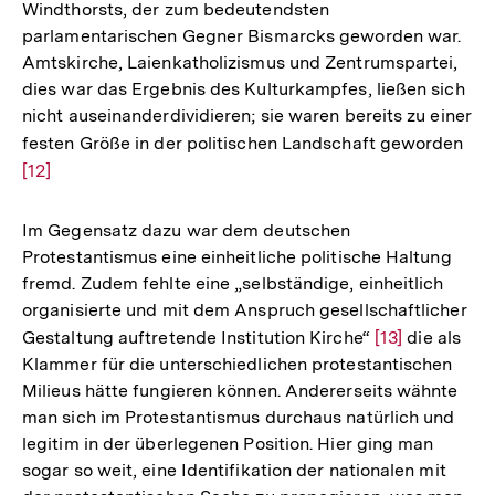
Windthorsts, der zum bedeutendsten
parlamentarischen Gegner Bismarcks geworden war.
Amtskirche, Laienkatholizismus und Zentrumspartei,
dies war das Ergebnis des Kulturkampfes, ließen sich
nicht auseinanderdividieren; sie waren bereits zu einer
festen Größe in der politischen Landschaft geworden
Zur
[12]
Auf
der
Fuß
Im Gegensatz dazu war dem deutschen
Protestantismus eine einheitliche politische Haltung
fremd. Zudem fehlte eine „selbständige, einheitlich
organisierte und mit dem Anspruch gesellschaftlicher
Gestaltung auftretende Institution Kirche“
Zur
[13]
die als
Klammer für die unterschiedlichen protestantischen
Auflösung
Milieus hätte fungieren können. Andererseits wähnte
der
man sich im Protestantismus durchaus natürlich und
Fußnote
legitim in der überlegenen Position. Hier ging man
sogar so weit, eine Identifikation der nationalen mit