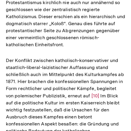
Protestantismus kirchlich nie auch nur annähernd so
geschlossen wie der zentralistisch regierte
Katholizismus. Dieser erschien als ein hierarchisch und
dogmatisch starrer „Koloß“. Genau dies führte auf
protestantischer Seite zu Abgrenzungen gegenüber
einer vermeintlich geschlossenen römisch-
katholischen Einheitsfront.
Der Konflikt zwischen katholisch-konservativer und
staatlich-liberal-laizistischer Auffassung stand
schließlich auch im Mittelpunkt des Kulturkampfes ab
1871. Hier brachen die konfessionellen Spannungen in
Form rechtlicher und politischer Kämpfe, begleitet
von polemischer Publizistik, erneut auf
Zur
[10]
Im Blick
auf die politische Kultur im ersten Kaiserreich bleibt
Auflösung
wichtig festzustellen, daß die Ursachen für den
der
Ausbruch dieses Kampfes einen betont
Fußnote
konfessionellen Aspekt besaßen: die Gründung und
politische Bedeutung der katholischen