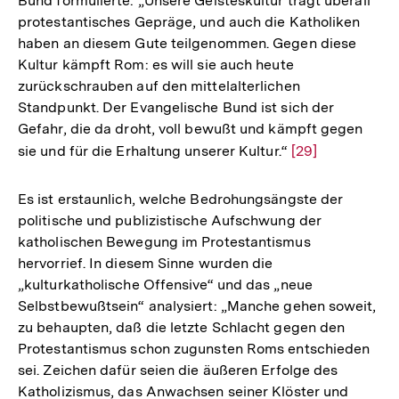
Bund formulierte: „Unsere Geisteskultur trägt überall
Auflösung
protestantisches Gepräge, und auch die Katholiken
der
haben an diesem Gute teilgenommen. Gegen diese
Fußnote
Kultur kämpft Rom: es will sie auch heute
zurückschrauben auf den mittelalterlichen
Standpunkt. Der Evangelische Bund ist sich der
Gefahr, die da droht, voll bewußt und kämpft gegen
sie und für die Erhaltung unserer Kultur.“
Zur
[29]
Auflösung
der
Es ist erstaunlich, welche Bedrohungsängste der
Fußnote
politische und publizistische Aufschwung der
katholischen Bewegung im Protestantismus
hervorrief. In diesem Sinne wurden die
„kulturkatholische Offensive“ und das „neue
Selbstbewußtsein“ analysiert: „Manche gehen soweit,
zu behaupten, daß die letzte Schlacht gegen den
Protestantismus schon zugunsten Roms entschieden
sei. Zeichen dafür seien die äußeren Erfolge des
Katholizismus, das Anwachsen seiner Klöster und