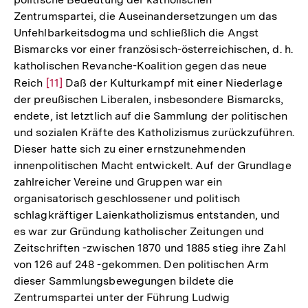
Zentrumspartei, die Auseinandersetzungen um das
Unfehlbarkeitsdogma und schließlich die Angst
Bismarcks vor einer französisch-österreichischen, d. h.
katholischen Revanche-Koalition gegen das neue
Reich
Zur
[11]
Daß der Kulturkampf mit einer Niederlage
der preußischen Liberalen, insbesondere Bismarcks,
Auflösung
endete, ist letztlich auf die Sammlung der politischen
der
und sozialen Kräfte des Katholizismus zurückzuführen.
Fußnote
Dieser hatte sich zu einer ernstzunehmenden
innenpolitischen Macht entwickelt. Auf der Grundlage
zahlreicher Vereine und Gruppen war ein
organisatorisch geschlossener und politisch
schlagkräftiger Laienkatholizismus entstanden, und
es war zur Gründung katholischer Zeitungen und
Zeitschriften -zwischen 1870 und 1885 stieg ihre Zahl
von 126 auf 248 -gekommen. Den politischen Arm
dieser Sammlungsbewegungen bildete die
Zentrumspartei unter der Führung Ludwig