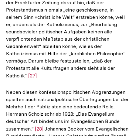
der Frankfurter Zeitung darauf hin, daß der
Auflösung
Protestantismus niemals „eine geschlossene, in
der
seinem Sinn »christliche Welt“ erstreben könne, weil
Fußnote
er, anders als der Katholizismus, zur „Beurteilung
soundsovieler politischer Aufgaben keinen alle
verpflichtenden Maßstab aus der christlichen
Gedankenwelt“ ableiten könne, wie es der
Katholizismus mit Hilfe der „kirchlichen Philosophie“
vermöge. Darum bleibe festzustellen, „daß der
Protestant alle Kulturfragen anders sieht als der
Katholik“
Zur
[27]
Auflösung
der
Neben diesen konfessionspolitischen Abgrenzungen
Fußnote
spielten auch nationalpolitische Überlegungen bei der
Mehrheit der Publizisten eine bedeutende Rolle.
Hermann Scholz schrieb 1928: „Das Evangelium
deutscher Art bindet uns im Evangelischen Bunde
zusammen.“
Zur
[28]
Johannes Becker vom Evangelischen