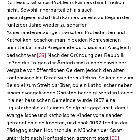
Konfessionalismus-Problems kam es damit freilich
nicht. Sowohl innerparteilich als auch
gesamtgesellschaftlich kam es bereits zu Beginn der
fünfziger Jahre wieder zu scharfen
Auseinandersetzungen zwischen Protestanten und
Katholiken, obschon man in beiden Konfessionen
unmittelbar nach Kriegsende durchaus auf Ausgleich
bedacht war
Zur
[38]
Nach der Gründung der Republik
ließen die Fragen der Ämterbesetzungen sowie der
Auflösung
Vergabe von öffentlichen Geldern jedoch den alten
der
konfessionellen Streit wieder aufleben. So kam es zum
Fußnote
Beispiel zum Streit darüber, ob ein katholischer neben
einem evangelischen Christen beerdigt werden könne;
in einer hessischen Gemeinde wurde 1957 eine
Ligusterhecke auf einem Spielplatz gepflanzt, damit
evangelische und katholische Kinder voneinander
getrennt spielen konnten, und noch 1962 fand in der
Pädagogischen Hochschule in München der Sport-
unterricht nach Konfessionen getrennt statt
Zur
[39]