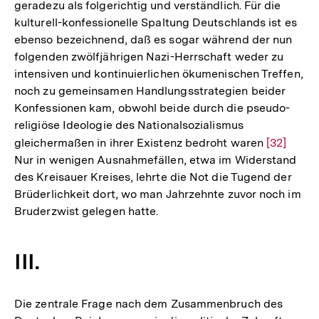
geradezu als folgerichtig und verständlich. Für die
kulturell-konfessionelle Spaltung Deutschlands ist es
ebenso bezeichnend, daß es sogar während der nun
folgenden zwölfjährigen Nazi-Herrschaft weder zu
intensiven und kontinuierlichen ökumenischen Treffen,
noch zu gemeinsamen Handlungsstrategien beider
Konfessionen kam, obwohl beide durch die pseudo-
religiöse Ideologie des Nationalsozialismus
gleichermaßen in ihrer Existenz bedroht waren
Zur
[32]
Nur in wenigen Ausnahmefällen, etwa im Widerstand
Auflösun
des Kreisauer Kreises, lehrte die Not die Tugend der
der
Brüderlichkeit dort, wo man Jahrzehnte zuvor noch im
Fußnote
Bruderzwist gelegen hatte.
III.
Die zentrale Frage nach dem Zusammenbruch des