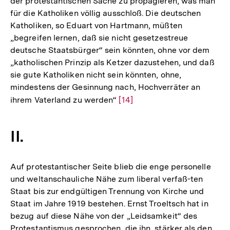
der protestantischen Sache zu propagieren, was man
für die Katholiken völlig ausschloß. Die deutschen
Katholiken, so Eduart von Hartmann, müßten
„begreifen lernen, daß sie nicht gesetzestreue
deutsche Staatsbürger“ sein könnten, ohne vor dem
„katholischen Prinzip als Ketzer dazustehen, und daß
sie gute Katholiken nicht sein könnten, ohne,
mindestens der Gesinnung nach, Hochverräter an
ihrem Vaterland zu werden“
Zur
[14]
Auflösung
der
II.
Fußnote
Auf protestantischer Seite blieb die enge personelle
und weltanschauliche Nähe zum liberal verfaß-ten
Staat bis zur endgültigen Trennung von Kirche und
Staat im Jahre 1919 bestehen. Ernst Troeltsch hat in
bezug auf diese Nähe von der „Leidsamkeit“ des
Protestantismus gesprochen, die ihn, stärker als den