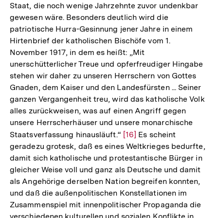
Staat, die noch wenige Jahrzehnte zuvor undenkbar
gewesen wäre. Besonders deutlich wird die
patriotische Hurra-Gesinnung jener Jahre in einem
Hirtenbrief der katholischen Bischöfe vom 1.
November 1917, in dem es heißt: „Mit
unerschütterlicher Treue und opferfreudiger Hingabe
stehen wir daher zu unseren Herrschern von Gottes
Gnaden, dem Kaiser und den Landesfürsten ... Seiner
ganzen Vergangenheit treu, wird das katholische Volk
alles zurückweisen, was auf einen Angriff gegen
unsere Herrscherhäuser und unsere monarchische
Staatsverfassung hinausläuft.“
Zur
[16]
Es scheint
geradezu grotesk, daß es eines Weltkrieges bedurfte,
Auflösung
damit sich katholische und protestantische Bürger in
der
gleicher Weise voll und ganz als Deutsche und damit
Fußnote
als Angehörige derselben Nation begreifen konnten,
und daß die außenpolitischen Konstellationen im
Zusammenspiel mit innenpolitischer Propaganda die
verschiedenen kulturellen und sozialen Konflikte in