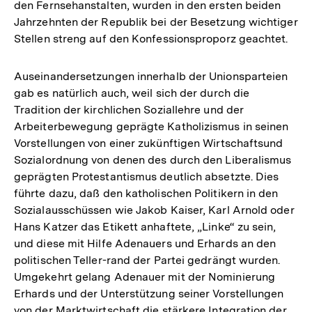
den Fernsehanstalten, wurden in den ersten beiden
Jahrzehnten der Republik bei der Besetzung wichtiger
Stellen streng auf den Konfessionsproporz geachtet.
Auseinandersetzungen innerhalb der Unionsparteien
gab es natürlich auch, weil sich der durch die
Tradition der kirchlichen Soziallehre und der
Arbeiterbewegung geprägte Katholizismus in seinen
Vorstellungen von einer zukünftigen Wirtschaftsund
Sozialordnung von denen des durch den Liberalismus
geprägten Protestantismus deutlich absetzte. Dies
führte dazu, daß den katholischen Politikern in den
Sozialausschüssen wie Jakob Kaiser, Karl Arnold oder
Hans Katzer das Etikett anhaftete, „Linke“ zu sein,
und diese mit Hilfe Adenauers und Erhards an den
politischen Teller-rand der Partei gedrängt wurden.
Umgekehrt gelang Adenauer mit der Nominierung
Erhards und der Unterstützung seiner Vorstellungen
Zum
von der Marktwirtschaft die stärkere Integration der
Seite