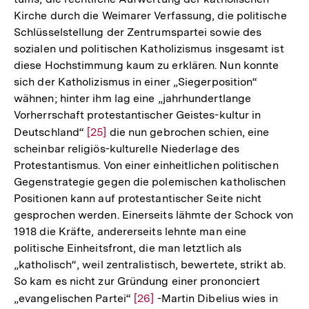
Kirche durch die Weimarer Verfassung, die politische
Schlüsselstellung der Zentrumspartei sowie des
sozialen und politischen Katholizismus insgesamt ist
diese Hochstimmung kaum zu erklären. Nun konnte
sich der Katholizismus in einer „Siegerposition“
wähnen; hinter ihm lag eine „jahrhundertlange
Vorherrschaft protestantischer Geistes-kultur in
Deutschland“
Zur
[25]
die nun gebrochen schien, eine
scheinbar religiös-kulturelle Niederlage des
Auflösung
Protestantismus. Von einer einheitlichen politischen
der
Gegenstrategie gegen die polemischen katholischen
Fußnote
Positionen kann auf protestantischer Seite nicht
gesprochen werden. Einerseits lähmte der Schock von
1918 die Kräfte, andererseits lehnte man eine
politische Einheitsfront, die man letztlich als
„katholisch“, weil zentralistisch, bewertete, strikt ab.
So kam es nicht zur Gründung einer prononciert
„evangelischen Partei“
Zur
[26]
-Martin Dibelius wies in