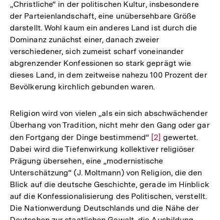
„Christliche“ in der politischen Kultur, insbesondere
der Parteienlandschaft, eine unübersehbare Größe
darstellt. Wohl kaum ein anderes Land ist durch die
Dominanz zunächst einer, danach zweier
verschiedener, sich zumeist scharf voneinander
abgrenzender Konfessionen so stark geprägt wie
dieses Land, in dem zeitweise nahezu 100 Prozent der
Bevölkerung kirchlich gebunden waren.
Religion wird von vielen „als ein sich abschwächender
Überhang von Tradition, nicht mehr den Gang oder gar
den Fortgang der Dinge bestimmend“
Zur
[2]
gewertet.
Dabei wird die Tiefenwirkung kollektiver religiöser
Auflösung
Prägung übersehen, eine „modernistische
der
Unterschätzung“ (J. Moltmann) von Religion, die den
Fußnote
Blick auf die deutsche Geschichte, gerade im Hinblick
auf die Konfessionalisierung des Politischen, verstellt.
Die Nationwerdung Deutschlands und die Nähe der
Deutschen zur staatlichen Gewalt, die Ausbildung