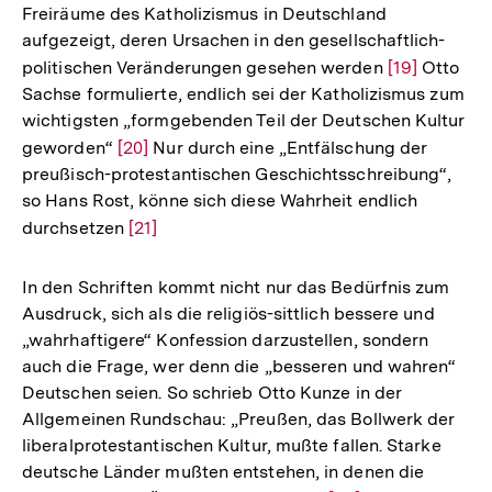
Freiräume des Katholizismus in Deutschland
der
aufgezeigt, deren Ursachen in den gesellschaftlich-
Fußnote
politischen Veränderungen gesehen werden
Zur
[19]
Otto
Sachse formulierte, endlich sei der Katholizismus zum
Auflösung
wichtigsten „formgebenden Teil der Deutschen Kultur
der
geworden“
Zur
[20]
Nur durch eine „Entfälschung der
Fußnote
preußisch-protestantischen Geschichtsschreibung“,
Auflösung
so Hans Rost, könne sich diese Wahrheit endlich
der
durchsetzen
Zur
[21]
Fußnote
Auflösung
der
In den Schriften kommt nicht nur das Bedürfnis zum
Fußnote
Ausdruck, sich als die religiös-sittlich bessere und
„wahrhaftigere“ Konfession darzustellen, sondern
auch die Frage, wer denn die „besseren und wahren“
Deutschen seien. So schrieb Otto Kunze in der
Allgemeinen Rundschau: „Preußen, das Bollwerk der
liberalprotestantischen Kultur, mußte fallen. Starke
deutsche Länder mußten entstehen, in denen die