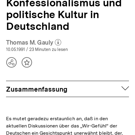
Konfessionalismus und
politische Kultur in
Deutschland
Thomas M. Gauly
(Mehr zum Autor)
öffnen
10.05.1991
/ 23 Minuten zu lesen
Teilen
Inhalt
Optionen
merken
anzeigen
auf
Zusammenfassung
Es mutet geradezu erstaunlich an, daß in den
aktuellen Diskussionen über das „Wir-Gefühl“ der
Deutschen ein Gesichtspunkt unerwähnt bleibt, der,