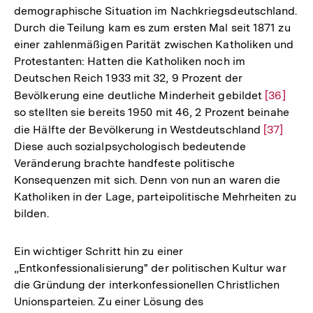
demographische Situation im Nachkriegsdeutschland.
Durch die Teilung kam es zum ersten Mal seit 1871 zu
einer zahlenmäßigen Parität zwischen Katholiken und
Protestanten: Hatten die Katholiken noch im
Deutschen Reich 1933 mit 32, 9 Prozent der
Bevölkerung eine deutliche Minderheit gebildet
Zur
[36]
so stellten sie bereits 1950 mit 46, 2 Prozent beinahe
Auflösun
die Hälfte der Bevölkerung in Westdeutschland
Zur
[37]
der
Diese auch sozialpsychologisch bedeutende
Auflösun
Fußnote
Veränderung brachte handfeste politische
der
Konsequenzen mit sich. Denn von nun an waren die
Fußnote
Katholiken in der Lage, parteipolitische Mehrheiten zu
bilden.
Ein wichtiger Schritt hin zu einer
„Entkonfessionalisierung" der politischen Kultur war
die Gründung der interkonfessionellen Christlichen
Unionsparteien. Zu einer Lösung des