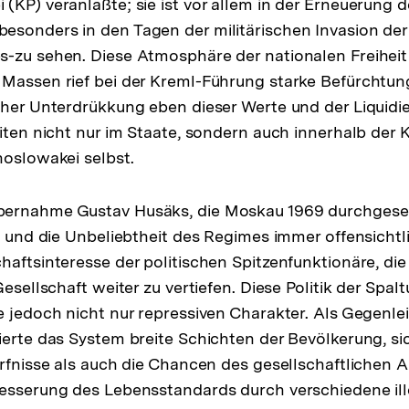
(KP) veranlaßte; sie ist vor allem in der Erneuerung 
sonders in den Tagen der militärischen Invasion der
-zu sehen. Diese Atmosphäre der nationalen Freiheit
Massen rief bei der Kreml-Führung starke Befürchtun
cher Unterdrükkung eben dieser Werte und der Liquidi
eiten nicht nur im Staate, sondern auch innerhalb de
hoslowakei selbst.
ernahme Gustav Husäks, die Moskau 1969 durchgeset
it und die Unbeliebtheit des Regimes immer offensichtl
haftsinteresse der politischen Spitzenfunktionäre, di
Gesellschaft weiter zu vertiefen. Diese Politik der Spal
e jedoch nicht nur repressiven Charakter. Als Gegenlei
ierte das System breite Schichten der Bevölkerung, s
ürfnisse als auch die Chancen des gesellschaftlichen A
esserung des Lebensstandards durch verschiedene ille