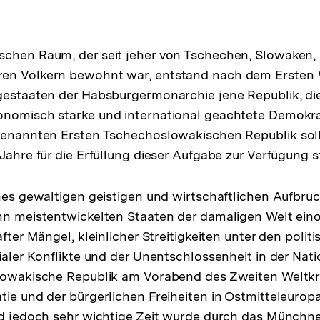
schen Raum, der seit jeher von Tschechen, Slowaken,
en Völkern bewohnt war, entstand nach dem Ersten W
gestaaten der Habsburgermonarchie jene Republik, di
onomisch starke und international geachtete Demokra
genannten Ersten Tschechoslowakischen Republik soll
 Jahre für die Erfüllung dieser Aufgabe zur Verfügung 
ines gewaltigen geistigen und wirtschaftlichen Aufbruch
hn meistentwickelten Staaten der damaligen Welt ein
after Mängel, kleinlicher Streitigkeiten unter den polit
ialer Konflikte und der Unentschlossenheit in der Natio
lowakische Republik am Vorabend des Zweiten Weltkri
tie und der bürgerlichen Freiheiten in Ostmitteleurop
and jedoch sehr wichtige Zeit wurde durch das Münc