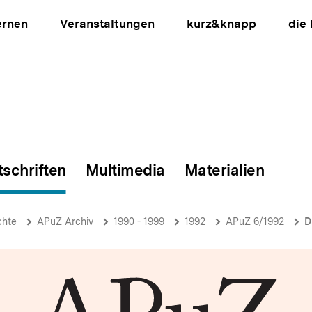
ernen
Veranstaltungen
kurz&knapp
die
tschriften
Multimedia
Materialien
ion
chte
APuZ Archiv
1990 - 1999
1992
APuZ 6/1992
D