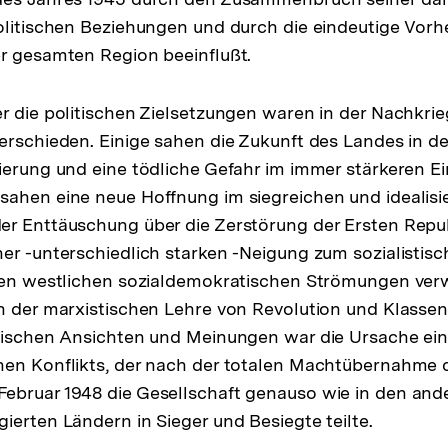
olitischen Beziehungen und durch die eindeutige Vorh
r gesamten Region beeinflußt.
r die politischen Zielsetzungen waren in der Nachkri
erschieden. Einige sahen die Zukunft des Landes in der
ierung und eine tödliche Gefahr im immer stärkeren Ein
ahen eine neue Hoffnung im siegreichen und idealisi
r Enttäuschung über die Zerstörung der Ersten Repub
er -unterschiedlich starken -Neigung zum sozialisti
den westlichen sozialdemokratischen Strömungen verw
n der marxistischen Lehre von Revolution und Klasse
itischen Ansichten und Meinungen war die Ursache ei
hen Konflikts, der nach der totalen Machtübernahme 
ebruar 1948 die Gesellschaft genauso wie in den and
ierten Ländern in Sieger und Besiegte teilte.