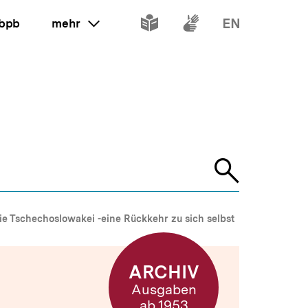
Inhalte
Inhalte
Inhalte
 bpb
mehr
ein oder ausklappen
in
in
in
leichter
Gebärdenspr
Englisch
Sprache
Suche
öffnen
ie Tschechoslowakei -eine Rückkehr zu sich selbst
ARCHIV
Ausgaben
ab 1953