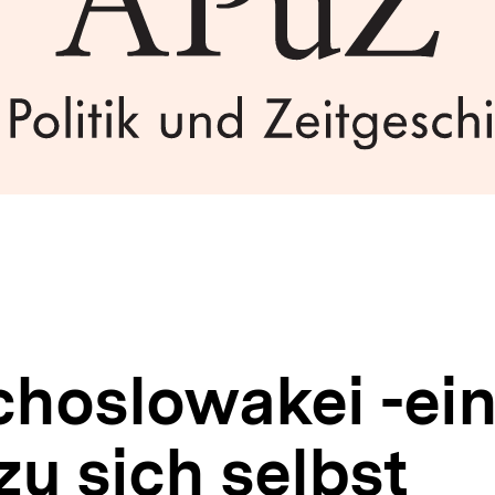
choslowakei -ei
u sich selbst