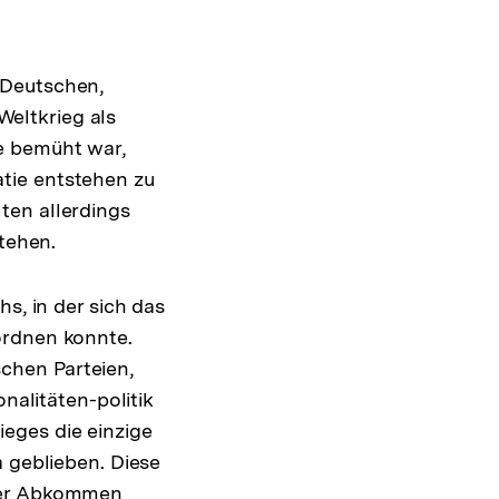
 Deutschen,
eltkrieg als
e bemüht war,
tie entstehen zu
ten allerdings
stehen.
s, in der sich das
ordnen konnte.
ischen Parteien,
nalitäten-politik
eges die einzige
a geblieben. Diese
hner Abkommen