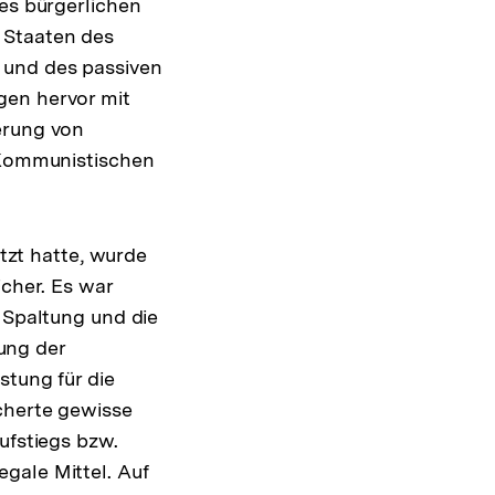
des bürgerlichen
 Staaten des
 und des passiven
gen hervor mit
erung von
r Kommunistischen
zt hatte, wurde
icher. Es war
e Spaltung und die
tung der
stung für die
icherte gewisse
ufstiegs bzw.
gale Mittel. Auf