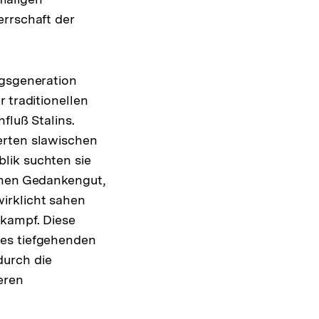
errschaft der
egsgeneration
 traditionellen
fluß Stalins.
erten slawischen
lik suchten sie
schen Gedankengut,
irklicht sahen
nkampf. Diese
nes tiefgehenden
durch die
eren