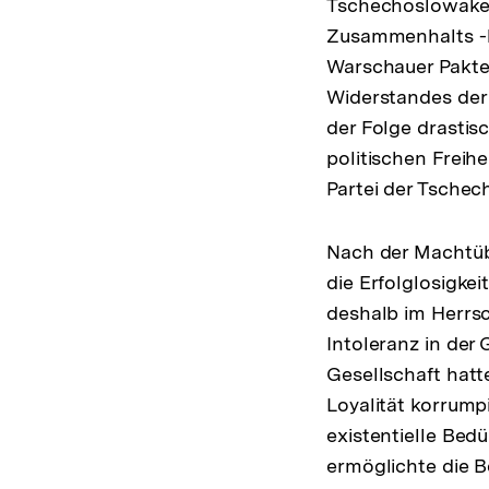
Tschechoslowakei 
Zusammenhalts -be
Warschauer Paktes
Widerstandes der 
der Folge drastis
politischen Freih
Partei der Tschec
Nach der Machtüb
die Erfolglosigke
deshalb im Herrsc
Intoleranz in der 
Gesellschaft hatt
Loyalität korrump
existentielle Bed
ermöglichte die B