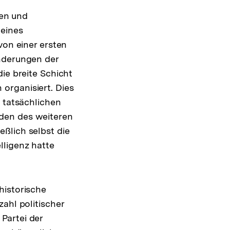
gen und
 eines
von einer ersten
änderungen der
ie breite Schicht
organisiert. Dies
m tatsächlichen
den des weiteren
ßlich selbst die
lligenz hatte
historische
ahl politischer
Partei der