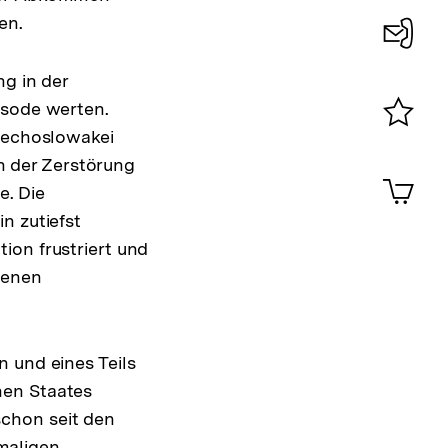
en.
Konta
ng in der
0
isode werten.
chechoslowakei
Merklist
on der Zerstörung
ansehen
0
Artik
e. Die
im
n zutiefst
Shop-
Warenko
ion frustriert und
ansehen
genen
 und eines Teils
hen Staates
chon seit den
maligen