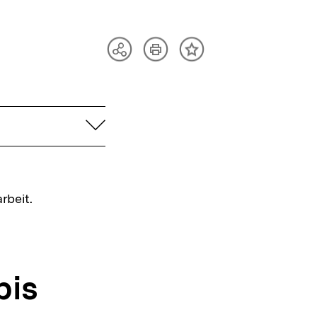
Artikel
Teilen
Inhalt
drucken
Optionen
merken
anzeigen
aufklappen
rbeit.
bis