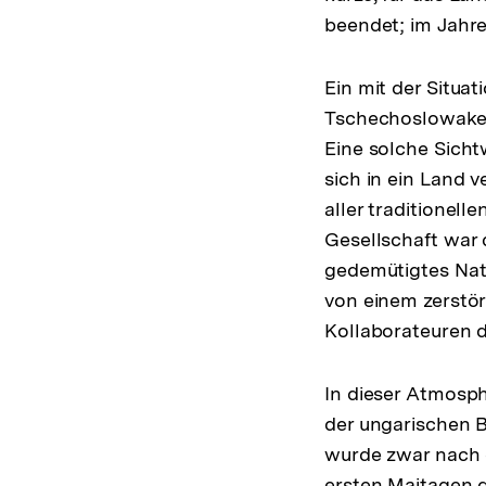
beendet; im Jahre
Ein mit der Situa
Tschechoslowakei 
Eine solche Sicht
sich in ein Land v
aller traditionell
Gesellschaft war 
gedemütigtes Nati
von einem zerstö
Kollaborateuren 
In dieser Atmosph
der ungarischen 
wurde zwar nach 
ersten Maitagen 