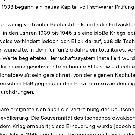
 1938 begann ein neues Kapitel voll schwerer Prüfung
tion wenig vertrauter Beobachter könnte die Entwicklu
in den Jahren 1939 bis 1945 als eine bloße Kriegs-ep
weise verhindert jedoch den Blick darauf, daß die Ts
erwandelte, in dem für fünfzig Jahre ein totalitäres, v
en Werte begleitetes Herrschaftssystem installiert wurd
durch eine geschwächte nationale Elite sowie durch ei
onalbewußtsein gezeichnet, von der eigenen Kapitulat
rerischen Haß gegenüber den Besatzern sowie den ei
durchdrungen.
äre ereignete sich auch die Vertreibung der Deutschen
Bevölkerung. Die Souveränität des tschechoslowakisc
dem Krieg erneuert; diese Erneuerung wurde jedoch s
des Jahres 1945 durch den Zusammenbruch seiner da