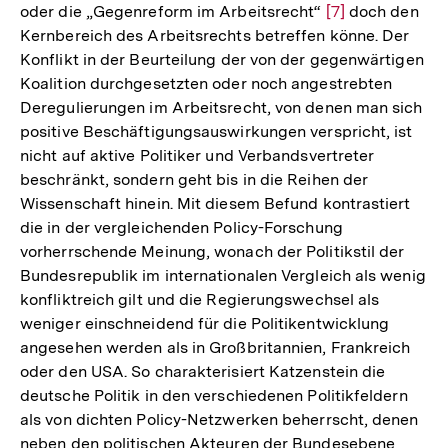
oder die „Gegenreform im Arbeitsrecht“
Zur
[7]
doch den
Auflö
Kernbereich des Arbeitsrechts betreffen könne. Der
Auflösung
der
Konflikt in der Beurteilung der von der gegenwärtigen
der
Fußno
Koalition durchgesetzten oder noch angestrebten
Fußnote
Deregulierungen im Arbeitsrecht, von denen man sich
positive Beschäftigungsauswirkungen verspricht, ist
nicht auf aktive Politiker und Verbandsvertreter
beschränkt, sondern geht bis in die Reihen der
Wissenschaft hinein. Mit diesem Befund kontrastiert
die in der vergleichenden Policy-Forschung
vorherrschende Meinung, wonach der Politikstil der
Bundesrepublik im internationalen Vergleich als wenig
konfliktreich gilt und die Regierungswechsel als
weniger einschneidend für die Politikentwicklung
angesehen werden als in Großbritannien, Frankreich
oder den USA. So charakterisiert Katzenstein die
deutsche Politik in den verschiedenen Politikfeldern
als von dichten Policy-Netzwerken beherrscht, denen
neben den politischen Akteuren der Bundesebene