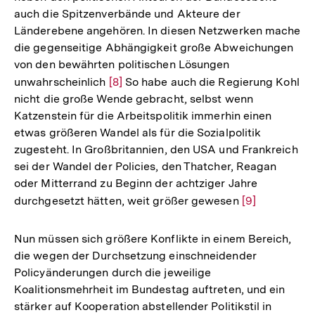
auch die Spitzenverbände und Akteure der
Länderebene angehören. In diesen Netzwerken mache
die gegenseitige Abhängigkeit große Abweichungen
von den bewährten politischen Lösungen
unwahrscheinlich
Zur
[8]
So habe auch die Regierung Kohl
nicht die große Wende gebracht, selbst wenn
Auflösung
Katzenstein für die Arbeitspolitik immerhin einen
der
etwas größeren Wandel als für die Sozialpolitik
Fußnote
zugesteht. In Großbritannien, den USA und Frankreich
sei der Wandel der Policies, den Thatcher, Reagan
oder Mitterrand zu Beginn der achtziger Jahre
durchgesetzt hätten, weit größer gewesen
Zur
[9]
Auflösung
der
Nun müssen sich größere Konflikte in einem Bereich,
Fußnote
die wegen der Durchsetzung einschneidender
Policyänderungen durch die jeweilige
Koalitionsmehrheit im Bundestag auftreten, und ein
stärker auf Kooperation abstellender Politikstil in