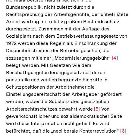
Bundesrepublik, nicht zuletzt durch die
Rechtsprechung der Arbeitsgerichte, der unbefristete
Arbeitsvertrag mit relativ großem Bestandsschutz
durchgesetzt. Zusammen mit der Auflage des
Sozialplans nach dem Betriebsverfassungsgesetz von
1972 werden diese Regeln als Einschränkung der
Dispositionsfreiheit der Betriebe gesehen, die
sozusagen mit einer „Modernisierungsgebühr“
Zur
[4]
belegt werden. Mit Gesetzen wie dem
Auflösung
Beschäftigungsförderungsgesetz soll durch
der
punktuelle und zeitlich begrenzte Eingriffe in
Fußnote
Schutzpositionen der Arbeitnehmer die
Einstellungsbereitschaft der Arbeitgeber gefördert
werden, wobei die Substanz des gesetzlichen
Arbeitsrechtsschutzes bewahrt werde
Zur
[5]
Von
gewerkschaftlicher und sozialdemokratischer Seite
Auflösung
wird diese Interpretation nicht geteilt. Es wird
der
befürchtet, daß die „neoliberale Konterrevolution“
Zur
[6]
Fußnote