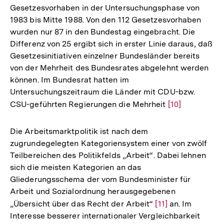
Gesetzesvorhaben in der Untersuchungsphase von
1983 bis Mitte 1988. Von den 112 Gesetzesvorhaben
wurden nur 87 in den Bundestag eingebracht. Die
Differenz von 25 ergibt sich in erster Linie daraus, daß
Gesetzesinitiativen einzelner Bundesländer bereits
von der Mehrheit des Bundesrates abgelehnt werden
können. Im Bundesrat hatten im
Untersuchungszeitraum die Länder mit CDU-bzw.
CSU-geführten Regierungen die Mehrheit
Zur
[10]
Auflösung
der
Die Arbeitsmarktpolitik ist nach dem
Fußnote
zugrundegelegten Kategoriensystem einer von zwölf
Teilbereichen des Politikfelds „Arbeit“. Dabei lehnen
sich die meisten Kategorien an das
Gliederungsschema der vom Bundesminister für
Arbeit und Sozialordnung herausgegebenen
„Übersicht über das Recht der Arbeit“
Zur
[11]
an. Im
Interesse besserer internationaler Vergleichbarkeit
Auflösung