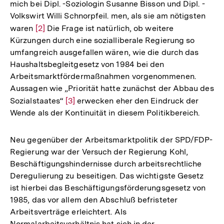
mich bei Dipl. -Soziologin Susanne Bisson und Dipl. -
Volkswirt Willi Schnorpfeil. men, als sie am nötigsten
waren
Zur
[2]
Die Frage ist natürlich, ob weitere
Kürzungen durch eine sozialliberale Regierung so
Auflösung
umfangreich ausgefallen wären, wie die durch das
der
Haushaltsbegleitgesetz von 1984 bei den
Fußnote
Arbeitsmarktfördermaßnahmen vorgenommenen.
Aussagen wie „Priorität hatte zunächst der Abbau des
Sozialstaates“
Zur
[3]
erwecken eher den Eindruck der
Wende als der Kontinuität in diesem Politikbereich.
Auflösung
der
Fußnote
Neu gegenüber der Arbeitsmarktpolitik der SPD/FDP-
Regierung war der Versuch der Regierung Kohl,
Beschäftigungshindernisse durch arbeitsrechtliche
Deregulierung zu beseitigen. Das wichtigste Gesetz
ist hierbei das Beschäftigungsförderungsgesetz von
1985, das vor allem den Abschluß befristeter
Arbeitsverträge erleichtert. Als
Normalarbeitsverhältnis hat sich in der