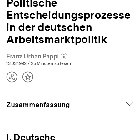
Politische
Entscheidungsprozesse
in der deutschen
Arbeitsmarktpolitik
Franz Urban Pappi
(Mehr zum Autor)
öffnen
13.03.1992
/ 25 Minuten zu lesen
Teilen
Inhalt
Optionen
merken
anzeigen
auf
Zusammenfassung
I. Deutsche