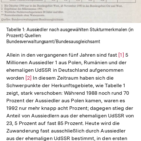
Tabelle 1: Aussiedler nach ausgewählten Stukturmerkmalen (in
Prozent) Quellen:
Bundesverwaltungsamt/Bundesausgleichsamt
Allein in den vergangenen fünf Jahren sind fast
Zur
[1]
5
Millionen Aussiedler 1 aus Polen, Rumänien und der
Auflösun
ehemaligen UdSSR in Deutschland aufgenommen
der
worden
Zur
[2]
In diesem Zeitraum haben sich die
Fußnote
Schwerpunkte der Herkunftsgebiete, wie Tabelle 1
Auflösung
zeigt, stark verschoben: Während 1988 noch rund 70
der
Prozent der Aussiedler aus Polen kamen, waren es
Fußnote
1992 nur mehr knapp acht Prozent; dagegen stieg der
Anteil von Aussiedlern aus der ehemaligen UdSSR von
23, 5 Prozent auf fast 85 Prozent. Heute wird die
Zuwanderung fast ausschließlich durch Aussiedler
aus der ehemaligen UdSSR bestimmt, in den ersten