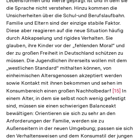
Lebensformen und Werte geprägt ist und in dem sie
die Sprache nicht verstehen. Hinzu kommen die
Unsicherheiten über die Schul-und Berufslaufbahn.
Familie und Eltern sind der einzige stabile Faktor.
Diese aber reagieren auf die neue Situation häufig
durch Abkapselung und rigides Verhalten. Sie
glauben, ihre Kinder vor der „fehlenden Moral“ und
der zu großen Freiheit in Deutschland schützen zu
müssen. Die Jugendlichen ihrerseits wollen mit dem
„westlichen Standard“ mithalten können, von
einheimischen Altersgenossen akzeptiert werden
sowie Kontakt mit ihnen bekommen und sehen im
Konsumbereich einen großen Nachholbedarf
Zur
[15]
In
einem Alter, in dem sie selbst noch wenig gefestigt
Auflösung
sind, müssen sie einen schwierigen Balanceakt
der
bewältigen: Orientieren sie sich zu sehr an den
Fußnote
Anforderungen der Familie, werden sie zu
Außenseitern in der neuen Umgebung; passen sie sich
den Verhaltensweisen und dem Konsumstil der jungen