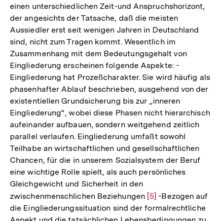
einen unterschiedlichen Zeit-und Anspruchshorizont,
der angesichts der Tatsache, daß die meisten
Aussiedler erst seit wenigen Jahren in Deutschland
sind, nicht zum Tragen kommt. Wesentlich im
Zusammenhang mit dem Bedeutungsgehalt von
Eingliederung erscheinen folgende Aspekte: -
Eingliederung hat Prozeßcharakter. Sie wird häufig als
phasenhafter Ablauf beschrieben, ausgehend von der
existentiellen Grundsicherung bis zur „inneren
Eingliederung“, wobei diese Phasen nicht hierarchisch
aufeinander aufbauen, sondern weitgehend zeitlich
parallel verlaufen. Eingliederung umfaßt sowohl
Teilhabe an wirtschaftlichen und gesellschaftlichen
Chancen, für die in unserem Sozialsystem der Beruf
eine wichtige Rolle spielt, als auch persönliches
Gleichgewicht und Sicherheit in den
zwischenmenschlichen Beziehungen
Zur
[5]
-Bezogen auf
die Eingliederungssituation sind der formalrechtliche
Auflösung
Aspekt und die tatsächlichen Lebensbedingungen zu
der