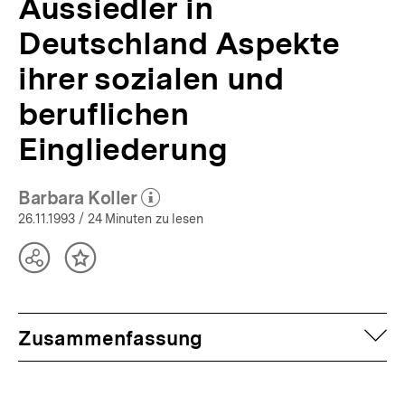
Aussiedler in
Deutschland Aspekte
ihrer sozialen und
beruflichen
Eingliederung
Barbara Koller
(Mehr zum Autor)
öffnen
26.11.1993
/ 24 Minuten zu lesen
Teilen
Inhalt
Optionen
merken
anzeigen
auf
Zusammenfassung