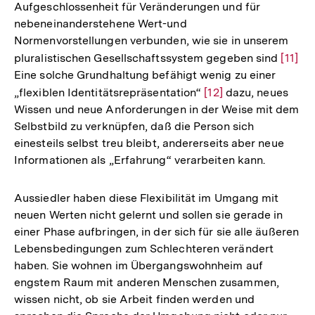
Aufgeschlossenheit für Veränderungen und für
nebeneinanderstehene Wert-und
Normenvorstellungen verbunden, wie sie in unserem
pluralistischen Gesellschaftssystem gegeben sind
Zur
[11]
Eine solche Grundhaltung befähigt wenig zu einer
Auflö
„flexiblen Identitätsrepräsentation“
Zur
[12]
dazu, neues
der
Wissen und neue Anforderungen in der Weise mit dem
Auflösung
Fußno
Selbstbild zu verknüpfen, daß die Person sich
der
einesteils selbst treu bleibt, andererseits aber neue
Fußnote
Informationen als „Erfahrung“ verarbeiten kann.
Aussiedler haben diese Flexibilität im Umgang mit
neuen Werten nicht gelernt und sollen sie gerade in
einer Phase aufbringen, in der sich für sie alle äußeren
Lebensbedingungen zum Schlechteren verändert
haben. Sie wohnen im Übergangswohnheim auf
engstem Raum mit anderen Menschen zusammen,
wissen nicht, ob sie Arbeit finden werden und