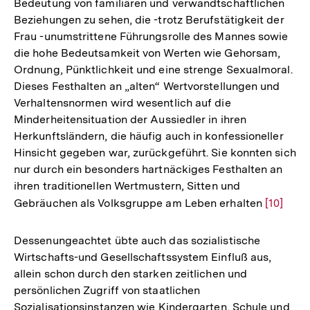
Bedeutung von familiären und verwandtschaftlichen
Auflösung
Beziehungen zu sehen, die -trotz Berufstätigkeit der
der
Frau -unumstrittene Führungsrolle des Mannes sowie
Fußnote
die hohe Bedeutsamkeit von Werten wie Gehorsam,
Ordnung, Pünktlichkeit und eine strenge Sexualmoral.
Dieses Festhalten an „alten“ Wertvorstellungen und
Verhaltensnormen wird wesentlich auf die
Minderheitensituation der Aussiedler in ihren
Herkunftsländern, die häufig auch in konfessioneller
Hinsicht gegeben war, zurückgeführt. Sie konnten sich
nur durch ein besonders hartnäckiges Festhalten an
ihren traditionellen Wertmustern, Sitten und
Gebräuchen als Volksgruppe am Leben erhalten
Zur
[10]
Auflösu
der
Dessenungeachtet übte auch das sozialistische
Fußnote
Wirtschafts-und Gesellschaftssystem Einfluß aus,
allein schon durch den starken zeitlichen und
persönlichen Zugriff von staatlichen
Sozialisationsinstanzen wie Kindergarten, Schule und