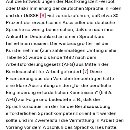
Auf die Entwicklungen der Nachkriegszeit -Verbot
oder Diskriminierung der deutschen Sprache in Polen
und der UdSSR
Zur
[6]
-ist zurückzuführen, daß etwa 80
Prozent der erwachsenen Aussiedler die deutsche
Auflösung
Sprache so wenig beherrschen, daß sie nach ihrer
der
Ankunft in Deutschland an einem Sprachkurs
Fußnote
teilnehmen müssen. Der weitaus größte Teil der
Kursteilnehmer (zum zahlenmäßigen Umfang siehe
Tabelle 2) wurde bis Ende 1992 nach dem
Arbeitsförderungsgesetz (AFG) aus Mitteln der
Bundesanstalt für Arbeit gefördert
Zur
[7]
Diese
Finanzierung aus den Versichertenbeiträgen hatte
Auflösung
eine klare Ausrichtung an den „für die berufliche
der
Eingliederung erforderlichen Kenntnissen“ (§ 62c
Fußnote
AFG) zur Folge und bedeutete z. B., daß die
Sprachkursdauer an der für die Berufsausübung
erforderlichen Sprachkompetenz orientiert werden
sollte und im Zweifelsfall die Vermittlung in Arbeit den
Vorrang vor dem Abschluß des Sprachkurses hatte.