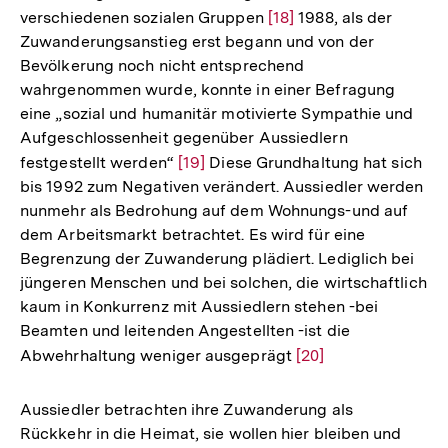
verschiedenen sozialen Gruppen
Zur
[18]
1988, als der
Zuwanderungsanstieg erst begann und von der
Auflösung
Bevölkerung noch nicht entsprechend
der
wahrgenommen wurde, konnte in einer Befragung
Fußnote
eine „sozial und humanitär motivierte Sympathie und
Aufgeschlossenheit gegenüber Aussiedlern
festgestellt werden“
Zur
[19]
Diese Grundhaltung hat sich
bis 1992 zum Negativen verändert. Aussiedler werden
Auflösung
nunmehr als Bedrohung auf dem Wohnungs-und auf
der
dem Arbeitsmarkt betrachtet. Es wird für eine
Fußnote
Begrenzung der Zuwanderung plädiert. Lediglich bei
jüngeren Menschen und bei solchen, die wirtschaftlich
kaum in Konkurrenz mit Aussiedlern stehen -bei
Beamten und leitenden Angestellten -ist die
Abwehrhaltung weniger ausgeprägt
Zur
[20]
Auflösung
der
Aussiedler betrachten ihre Zuwanderung als
Fußnote
Rückkehr in die Heimat, sie wollen hier bleiben und