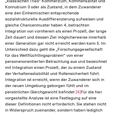
„klassischen Trias“ Kommerzium, Kommensalität und
Konnubium 3 oder als Zustand, in dem Zuwanderer
eine den Einheimischen entsprechende
sozialstrukturelle Ausdifferenzierung aufweisen und
gleiche Chancenmuster haben 4, betrachten
Integration von vornherein als einen Prozeß, der lange
Zeit dauert und dessen Ziel möglicherweise innerhalb
einer Generation gar nicht erreicht werden kann 5. Im
Unterschied dazu geht die „Forschungsgesellschaft
für das Weltflüchtlingsproblem“ von einer
personenorientierten Betrachtung aus und bezeichnet
mit Integration einen Prozeß, der zu einem Zustand
der Verhaltensstabilität und Rollensicherheit führt.
Integration ist erreicht, wenn der Zuwanderer sich in
der neuen Umgebung geborgen fühlt und im
persönlichen Gleichgewicht befindet
Zur
[4]
Für die hier
vorgestellte Analyse ist eine Festlegung auf eine
Auflösung
dieser Definitionen nicht erforderlich. Sie stehen nicht
der
in Widerspruch zueinander, sondern haben lediglich
Fußnote