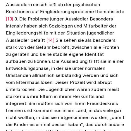
Aussiedlern einschließlich der psychischen
Reaktionen auf Eingliederungsprobleme thematisierte
Zur
[13]
3. Die Probleme junger Aussiedler Besonders
intensiv haben sich Soziologen und Mitarbeiter der
Auflösung
Eingliederungshilfe mit der Situation jugendlicher
der
Aussiedler befaßt
Zur
[14]
Sie sehen sie als besonders
Fußnote
stark von der Gefahr bedroht, zwischen alle Fronten
Auflösung
zu geraten und keine stabile eigene Identität
der
aufbauen zu können. Die Aussiedlung trifft sie in einer
Fußnote
Entwicklungsphase, in der sie unter normalen
Umständen allmählich selbständig werden und sich
vom Elternhaus lösen. Dieser Prozeß wird abrupt
unterbrochen. Die Jugendlichen waren zudem meist
stärker als ihre Eltern in ihrem Herkunftsland
integriert. Sie mußten sich von ihrem Freundeskreis
trennen und kommen nun in ein Land, in das viele gar
nicht wollten, in das sie mitgenommen wurden, „damit
die Kinder es einmal besser haben“, das durch andere