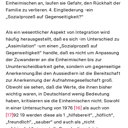
Einheimischen an, laufen sie Gefahr, den Rückhalt der
Familie zu verlieren. 4. Eingliederung -ein
„Sozialprozeß auf Gegenseitigkeit?“
Als ein wesentlicher Aspekt von Integration wird
häufig herausgestellt, daß es sich -im Unterschied zu
„Assimilation“ -um einen „Sozialprozeß auf
Gegenseitigkeit“ handle, daß es nicht um Anpassung
der Zuwanderer an die Einheimischen bis zur
Ununterscheidbarkeit gehe, sondern um gegenseitige
Anerkennung.Bei den Aussiedlern ist die Bereitschaft
zur Anerkennung der Aufnahmegesellschaft groß.
Obwohl sie sehen, daß die Werte, die ihnen bisher
wichtig waren, in Deutschland wenig Bedeutung
haben, kritisieren sie die Einheimischen nicht. Sowohl
in einer Untersuchung von 1976
Zur
[16]
als auch von
Zur
[17]
92 19 werden diese als 1 „hilfsbereit“, „höflich“,
Auflösung
Auflösu
„freundlich“, „sauber“ und auch als „nicht
der
der