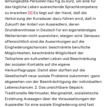
lernungeübte Personen häu-fig zu kurz, um eine für
das tägliche Leben ausreichende Sprachkompetenz
zu erwerben
Zur
[8]
Es liegt auf der Hand, daß die
Verkürzung der Kursdauer dazu führen wird, daß in
Auflösung
Zukunft der Anteil von Aussiedlern, deren
der
Grundkenntnisse in Deutsch für ein eigenständiges
Fußnote
Weiterlernen nicht ausreichen, steigen wird. Genauso
offensichtlich sind die Auswirkungen auf die
Eingliederungschancen: beschränkte berufliche
Möglichkeiten, beschränkte Möglichkeit der
Teilnahme am kulturellen Leben und Beschränkung
der sozialen Kontakte auf die eigene
Herkunftsgruppe. Damit aber dürften auf die
Gesellschaft neue soziale Probleme zukommen -ganz
abgesehen von der Beeinträchtigung der individuellen
Lebenschancen. 2. Das unsichtbare Gepäck:
Traditionelle Wertmuster, Marginalität, sozialistische
Erziehung Aussagen über die Voraussetzungen der
Aussiedler für eine soziale Eingliederung sind fast