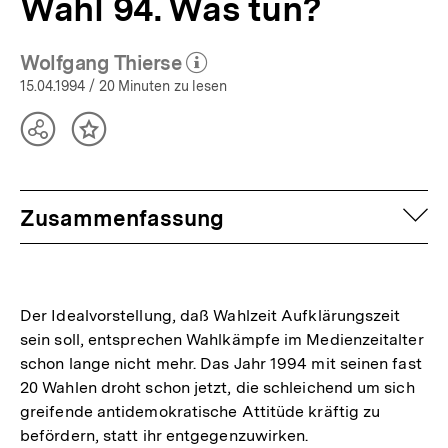
Wahl 94. Was tun?
Wolfgang Thierse
(Mehr zum Autor)
öffnen
15.04.1994
/ 20 Minuten zu lesen
Teilen
Inhalt
Optionen
merken
anzeigen
auf
Zusammenfassung
Der Idealvorstellung, daß Wahlzeit Aufklärungszeit
sein soll, entsprechen Wahlkämpfe im Medienzeitalter
schon lange nicht mehr. Das Jahr 1994 mit seinen fast
20 Wahlen droht schon jetzt, die schleichend um sich
greifende antidemokratische Attitüde kräftig zu
befördern, statt ihr entgegenzuwirken.