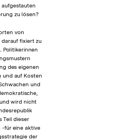
g aufgestauten
erung zu lösen?
orten von
darauf fixiert zu
 Politikerinnen
lungsmustern
ung des eigenen
n und auf Kosten
e Schwachen und
demokratische,
 und wird nicht
ndesrepublik
 Teil dieser
-für eine aktive
gsstrategie der