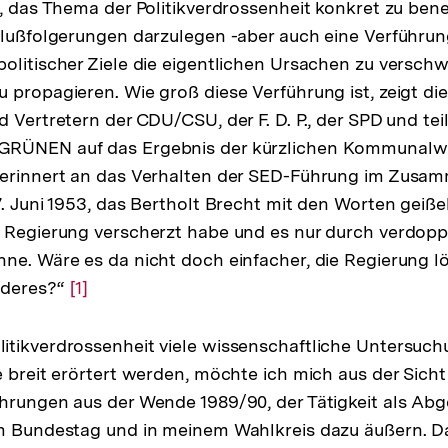
e, das Thema der Politikverdrossenheit konkret zu ben
hlußfolgerungen darzulegen -aber auch eine Verführun
olitischer Ziele die eigentlichen Ursachen zu versch
 propagieren. Wie groß diese Verführung ist, zeigt di
d Vertretern der CDU/CSU, der F. D. P., der SPD und te
GRÜNEN auf das Ergebnis der kürzlichen Kommunalw
 erinnert an das Verhalten der SED-Führung im Zusa
. Juni 1953, das Bertholt Brecht mit den Worten geißel
 Regierung verscherzt habe und es nur durch verdopp
ne. Wäre es da nicht doch einfacher, die Regierung lö
nderes?“
Zur
[1]
Auflösung
der
tikverdrossenheit viele wissenschaftliche Untersuch
Fußnote
e breit erörtert werden, möchte ich mich aus der Sich
hrungen aus der Wende 1989/90, der Tätigkeit als Ab
im Bundestag und in meinem Wahlkreis dazu äußern. 