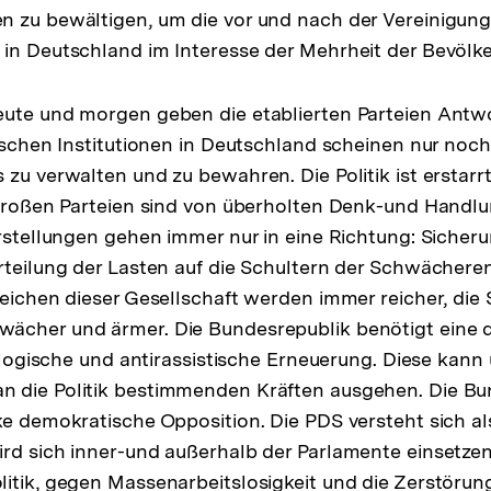
n zu bewältigen, um die vor und nach der Vereinigun
in Deutschland im Interesse der Mehrheit der Bevölk
eute und morgen geben die etablierten Parteien Antw
ischen Institutionen in Deutschland scheinen nur noch 
zu verwalten und zu bewahren. Die Politik ist erstarrt.
r großen Parteien sind von überholten Denk-und Hand
orstellungen gehen immer nur in eine Richtung: Sicher
rteilung der Lasten auf die Schultern der Schwächere
Reichen dieser Gesellschaft werden immer reicher, di
ächer und ärmer. Die Bundesrepublik benötigt eine 
kologische und antirassistische Erneuerung. Diese kann
 die Politik bestimmenden Kräften ausgehen. Die Bu
ke demokratische Opposition. Die PDS versteht sich als
rd sich inner-und außerhalb der Parlamente einsetzen 
itik, gegen Massenarbeitslosigkeit und die Zerstörun