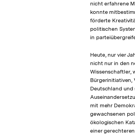
nicht erfahrene Mö
konnte mitbestim
förderte Kreativi
politischen Syste
in parteiübergreif
Heute, nur vier J
nicht nur in den 
Wissenschaftler, w
Bürgerinitiativen
Deutschland und s
Auseinandersetzun
mit mehr Demokrat
gewachsenen poli
ökologischen Kata
einer gerechteren