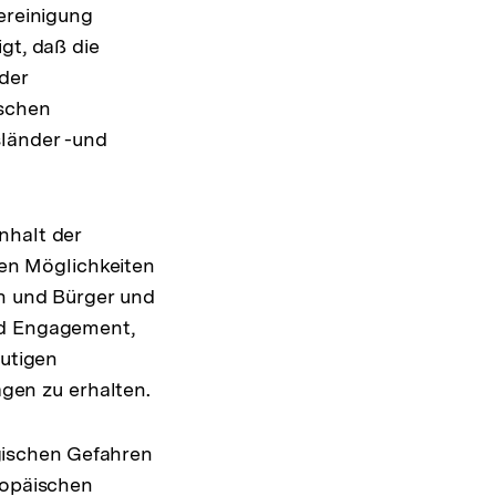
ereinigung
gt, daß die
der
ischen
sländer -und
nhalt der
 den Möglichkeiten
en und Bürger und
nd Engagement,
eutigen
en zu erhalten.
ogischen Gefahren
ropäischen