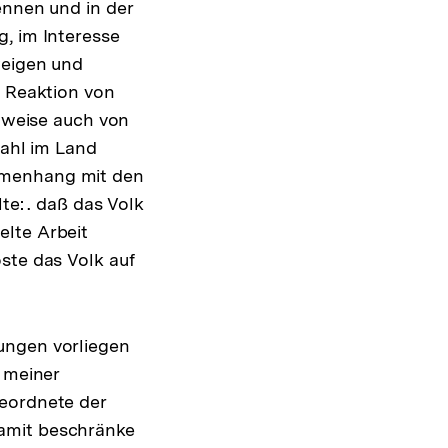
ennen und in der
g, im Interesse
weigen und
e Reaktion von
ilweise auch von
ahl im Land
mmenhang mit den
te: . daß das Volk
elte Arbeit
ste das Volk auf
ungen vorliegen
t meiner
geordnete der
Damit beschränke