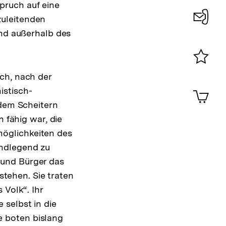
pruch auf eine
zuleitenden
und außerhalb des
Konta
0
Merklist
ch, nach der
ansehen
0
istisch-
Artik
im
 dem Scheitern
Shop-
h fähig war, die
Warenko
ansehen
öglichkeiten des
undlegend zu
 und Bürger das
tehen. Sie traten
 Volk“. Ihr
selbst in die
 boten bislang