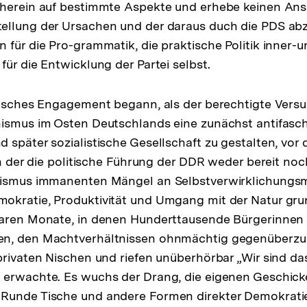
nherein auf bestimmte Aspekte und erhebe keinen Ans
ellung der Ursachen und der daraus duch die PDS ab
 für die Pro-grammatik, die praktische Politik inner-
für die Entwicklung der Partei selbst.
tisches Engagement begann, als der berechtigte Versu
ismus im Osten Deutschlands eine zunächst antifasch
 später sozialistische Gesellschaft zu gestalten, vor
in der die politische Führung der DDR weder bereit noc
lismus immanenten Mängel an Selbstverwirklichungsm
okratie, Produktivität und Umgang mit der Natur gr
waren Monate, in denen Hunderttausende Bürgerinnen
n, den Machtverhältnissen ohnmächtig gegenüberzus
privaten Nischen und riefen unüberhörbar „Wir sind das
erwachte. Es wuchs der Drang, die eigenen Geschicke 
Runde Tische und andere Formen direkter Demokratie