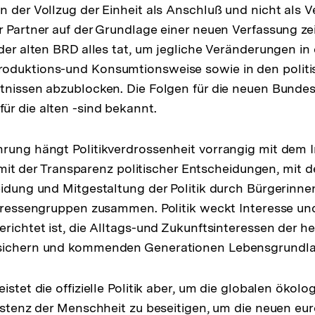
n der Vollzug der Einheit als Anschluß und nicht als V
r Partner auf der Grundlage einer neuen Verfassung zei
 der alten BRD alles tat, um jegliche Veränderungen in 
oduktions-und Konsumtionsweise sowie in den polit
tnissen abzublocken. Die Folgen für die neuen Bunde
r die alten -sind bekannt.
rung hängt Politikverdrossenheit vorrangig mit dem I
k, mit der Transparenz politischer Entscheidungen, mit
eidung und Mitgestaltung der Politik durch Bürgerinn
nteressengruppen zusammen. Politik weckt Interesse u
erichtet ist, die Alltags-und Zukunftsinteressen der h
sichern und kommenden Generationen Lebensgrundlag
istet die offizielle Politik aber, um die globalen ökol
xistenz der Menschheit zu beseitigen, um die neuen eu