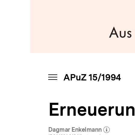
a
t
i
o
n
APuZ 15/1994
INHALTSNAVIGATION
ÖFFNEN
Erneuerun
Dagmar Enkelmann
(Mehr zum Autor)