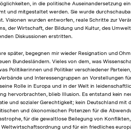
glichkeiten, in die politische Auseinandersetzung einz
mt und mitgestaltet werden. Sie wurde durchschaubar
tät. Visionen wurden entworfen, reale Schritte zur Ver
ms, der Wirtschaft, der Bildung und Kultur, des Umwe
enden Diskussionen erstritten.
ahre später, begegnen mir wieder Resignation und Ohm
neuen Bundesländern. Vieles von dem, was Wissenscha
as Politikerinnen und Politiker verschiedener Parteien
, Verbände und Interessengruppen an Vorstellungen fü
eine Rolle in Europa und in der Welt in leidenschaftli
g hervorbrachten, blieb Illusion. Es entstand kein n
ie und sozialer Gerechtigkeit; kein Deutschland mit d
tischen und ökonomischen Potenzen für die Abwend
strophe, für die gewaltlose Beilegung von Konflikten, 
 Weltwirtschaftsordnung und für ein friedliches euro