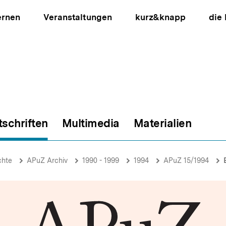
ernen
Veranstaltungen
kurz&knapp
die
tschriften
Multimedia
Materialien
ion
chte
APuZ Archiv
1990 - 1999
1994
APuZ 15/1994