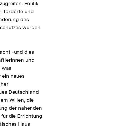
ugreifen. Politik
, forderte und
änderung des
ltschutzes wurden
acht -und dies
ftlerinnen und
, was
r ein neues
cher
eues Deutschland
em Willen, die
ung der nahenden
für die Errichtung
päisches Haus