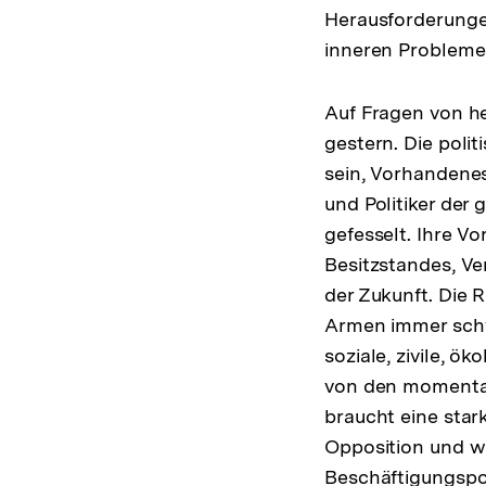
Herausforderunge
inneren Probleme 
Auf Fragen von h
gestern. Die polit
sein, Vorhandenes 
und Politiker de
gefesselt. Ihre V
Besitzstandes, Ve
der Zukunft. Die 
Armen immer schw
soziale, zivile, ö
von den momentan
braucht eine star
Opposition und wi
Beschäftigungspol