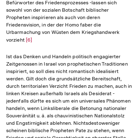
Befürworter des Friedensprozesses -lassen sich
Auflösung
sowohl von der sozialen Botschaft biblischer
der
Propheten inspirieren als auch von deren
Fußnote
Friedensvision, in der der Homo faber die
Urbarmachung von Wüsten dem Kriegshandwerk
vorzieht
Zur
[6]
Auflösung
der
Ist das Denken und Handeln politisch engagierter
Fußnote
Zeitgenossen in Israel von prophetischen Traditionen
inspiriert, so soll dies nicht romantisch idealisiert
werden. Gilt doch die grundsätzliche Bereitschaft,
durch territorialen Verzicht Frieden zu machen, auch in
linken Kreisen außerhalb Israels als Desiderat -
jedenfalls dürfte es sich um ein universales Phänomen
handeln, wenn Linksliberale die Betonung nationaler
Souveränität u. ä. als chauvinistischen Nationalstolz
und Engstirnigkeit ablehnen. Nichtsdestoweniger
scheinen biblische Propheten Pate zu stehen, wenn
Frieden und soziale Gerechtigkeit an oberster Stelle