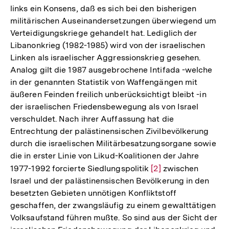
links ein Konsens, daß es sich bei den bisherigen
der
militärischen Auseinandersetzungen überwiegend um
Fußnote
Verteidigungskriege gehandelt hat. Lediglich der
Libanonkrieg (1982-1985) wird von der israelischen
Linken als israelischer Aggressionskrieg gesehen.
Analog gilt die 1987 ausgebrochene Intifada -welche
in der genannten Statistik von Waffengängen mit
äußeren Feinden freilich unberücksichtigt bleibt -in
der israelischen Friedensbewegung als von Israel
verschuldet. Nach ihrer Auffassung hat die
Entrechtung der palästinensischen Zivilbevölkerung
durch die israelischen Militärbesatzungsorgane sowie
die in erster Linie von Likud-Koalitionen der Jahre
1977-1992 forcierte Siedlungspolitik
Zur
[2]
zwischen
Israel und der palästinensischen Bevölkerung in den
Auflösung
besetzten Gebieten unnötigen Konfliktstoff
der
geschaffen, der zwangsläufig zu einem gewalttätigen
Fußnote
Volksaufstand führen mußte. So sind aus der Sicht der