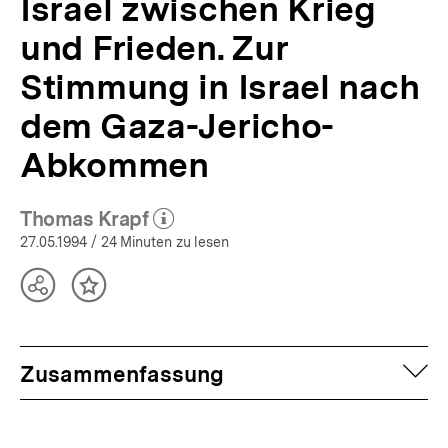
Israel zwischen Krieg
|
bpb.de
und Frieden. Zur
Stimmung in Israel nach
dem Gaza-Jericho-
Abkommen
Thomas Krapf
(Mehr zum Autor)
öffnen
27.05.1994
/ 24 Minuten zu lesen
Teilen
Inhalt
Optionen
merken
anzeigen
auf
Zusammenfassung