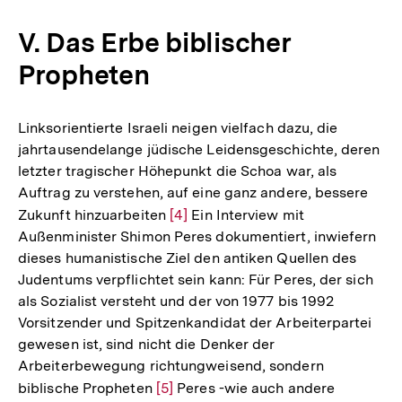
Auflösung
der
V. Das Erbe biblischer
Fußnote
Propheten
Linksorientierte Israeli neigen vielfach dazu, die
jahrtausendelange jüdische Leidensgeschichte, deren
letzter tragischer Höhepunkt die Schoa war, als
Auftrag zu verstehen, auf eine ganz andere, bessere
Zukunft hinzuarbeiten
Zur
[4]
Ein Interview mit
Außenminister Shimon Peres dokumentiert, inwiefern
Auflösung
dieses humanistische Ziel den antiken Quellen des
der
Judentums verpflichtet sein kann: Für Peres, der sich
Fußnote
als Sozialist versteht und der von 1977 bis 1992
Vorsitzender und Spitzenkandidat der Arbeiterpartei
gewesen ist, sind nicht die Denker der
Arbeiterbewegung richtungweisend, sondern
biblische Propheten
Zur
[5]
Peres -wie auch andere