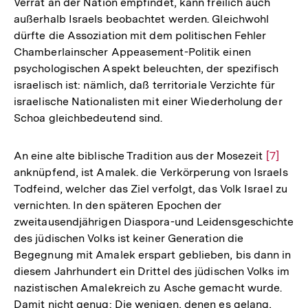
Verrat an der Nation empfindet, kann freilich auch
außerhalb Israels beobachtet werden. Gleichwohl
dürfte die Assoziation mit dem politischen Fehler
Chamberlainscher Appeasement-Politik einen
psychologischen Aspekt beleuchten, der spezifisch
israelisch ist: nämlich, daß territoriale Verzichte für
israelische Nationalisten mit einer Wiederholung der
Schoa gleichbedeutend sind.
An eine alte biblische Tradition aus der Mosezeit
Zur
[7]
anknüpfend, ist Amalek. die Verkörperung von Israels
Auflösu
Todfeind, welcher das Ziel verfolgt, das Volk Israel zu
der
vernichten. In den späteren Epochen der
Fußnot
zweitausendjährigen Diaspora-und Leidensgeschichte
des jüdischen Volks ist keiner Generation die
Begegnung mit Amalek erspart geblieben, bis dann in
diesem Jahrhundert ein Drittel des jüdischen Volks im
nazistischen Amalekreich zu Asche gemacht wurde.
Damit nicht genug: Die wenigen, denen es gelang,