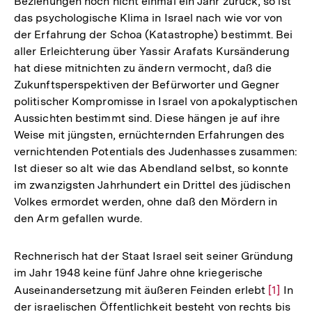
Beziehungen noch nicht einmal ein Jahr zurück, so ist
das psychologische Klima in Israel nach wie vor von
der Erfahrung der Schoa (Katastrophe) bestimmt. Bei
aller Erleichterung über Yassir Arafats Kursänderung
hat diese mitnichten zu ändern vermocht, daß die
Zukunftsperspektiven der Befürworter und Gegner
politischer Kompromisse in Israel von apokalyptischen
Aussichten bestimmt sind. Diese hängen je auf ihre
Weise mit jüngsten, ernüchternden Erfahrungen des
vernichtenden Potentials des Judenhasses zusammen:
Ist dieser so alt wie das Abendland selbst, so konnte
im zwanzigsten Jahrhundert ein Drittel des jüdischen
Volkes ermordet werden, ohne daß den Mördern in
den Arm gefallen wurde.
Rechnerisch hat der Staat Israel seit seiner Gründung
im Jahr 1948 keine fünf Jahre ohne kriegerische
Auseinandersetzung mit äußeren Feinden erlebt
Zur
[1]
In
der israelischen Öffentlichkeit besteht von rechts bis
Auflösu