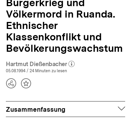
Bürgerkrieg und
Völkermord in Ruanda.
Ethnischer
Klassenkonflikt und
Bevölkerungswachstum
Hartmut Dießenbacher
(Mehr zum Autor)
öffnen
05.08.1994
/ 24 Minuten zu lesen
Teilen
Inhalt
Optionen
merken
anzeigen
auf
Zusammenfassung