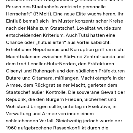
Person des Staatschefs zentrierte personelle
Herrschaft“ (P. Molt). Eine neue Elite wuchs heran. Ihr
Einfluß bemaß sich -im Muster konzentrischer Kreise -
nach der Nähe zum Staatschef. Loyalität wurde zum
entscheidenden Kriterium. Auch Tutsi hatten eine
Chance oder „hutuisierten“ aus Vorteilsabsicht.
Erheblicher Nepotismus und Korruption griff um sich.
Machtbalancen zwischen Süd-und Zentralruanda und
dem traditionellenHutu-Norden, den Präfekturen
Gisenyi und Ruhengeh und den südlichen Präfekturen
Butare und Gitamara, mißlangen. Machtkämpfe in der
Armee, dem Rückgrat seiner Macht, gerieten dem
Staatschef außer Kontrolle. Die souveräne Gewalt der
Republik, die den Bürgern Frieden, Sicherheit und
Wohlstand bringen sollte, unterlag in Exekutive, in
Verwaltung und Armee von innen einem
schleichenden Verfall. Gleichzeitig jedoch wurde der
Zum
1960 aufgebrochene Rassenkonflikt durch die
Seite