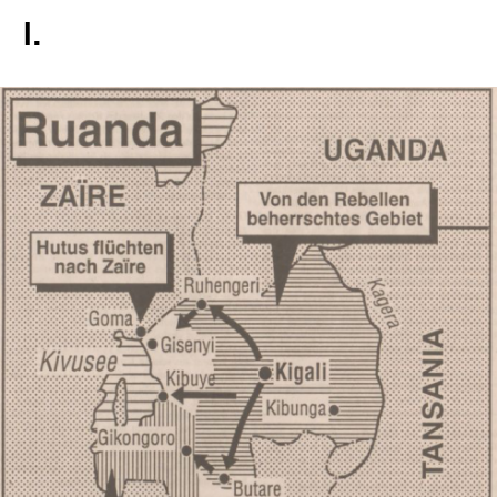
I.
In
Lightbox
öffnen