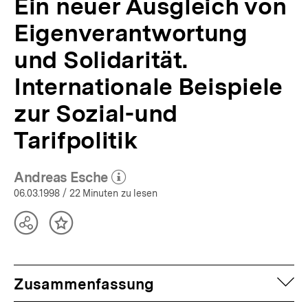
Ein neuer Ausgleich von
Eigenverantwortung
und Solidarität.
Internationale Beispiele
zur Sozial-und
Tarifpolitik
Andreas Esche
(Mehr zum Autor)
öffnen
06.03.1998
/ 22 Minuten zu lesen
Teilen
Inhalt
Optionen
merken
anzeigen
auf
Zusammenfassung