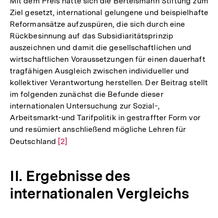
Mit dem Preis hatte sich die Bertelsmann Stiftung zum
Ziel gesetzt, international gelungene und beispielhafte
Reformansätze aufzuspüren, die sich durch eine
Rückbesinnung auf das Subsidiaritätsprinzip
auszeichnen und damit die gesellschaftlichen und
wirtschaftlichen Voraussetzungen für einen dauerhaft
tragfähigen Ausgleich zwischen individueller und
kollektiver Verantwortung herstellen. Der Beitrag stellt
im folgenden zunächst die Befunde dieser
internationalen Untersuchung zur Sozial-,
Arbeitsmarkt-und Tarifpolitik in gestraffter Form vor
und resümiert anschließend mögliche Lehren für
Deutschland
Zur
[2]
Auflösung
der
II. Ergebnisse des
Fußnote
internationalen Vergleichs