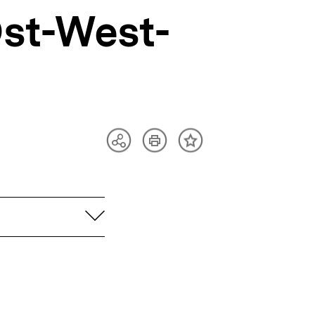
st-West-
Artikel
Teilen
Inhalt
drucken
Optionen
merken
anzeigen
aufklappen