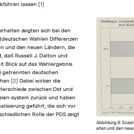
ckführen lassen
Zur
[1]
Auflösung
der
Fußnote
halten zeigten sich bei den
tdeutschen Wahlen Differenzen
en und den neuen Ländern, die
d, daß Russell J. Dalton und
it Blick auf das Wahlergebnis
i getrennten deutschen
chen
Zur
[2]
Dabei wirken die
terschiede zwischen Ost und
Auflösung
teien-system zurück und haben
der
alisierung geführt, die sich vor
Fußnote
rschiedlichen Rolle der PDS zeigt
Zur
Auflösung
Abbildung 6: Sozia
alten und den neue
der