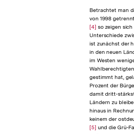
Betrachtet man d
von 1998 getrenn
[4]
so zeigen sich
Unterschiede zwis
ist zunächst der 
in den neuen Län
im Westen weniger
Wahlberechtigten
gestimmt hat, gel
Prozent der Bürger
damit dritt-stärks
Ländern zu bleibe
hinaus in Rechnun
keinem der ostde
Zur
[5]
und die Grü-Fas