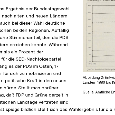
as Ergebnis der Bundestagswahl
t nach alten und neuen Ländern
Zur
 auch bei dieser Wahl deutliche
Auflösung
chen beiden Regionen. Auffällig
der
hohe Stimmenanteil, den die PDS
Fußnote
dern erreichen konnte. Während
 als ein Prozent der
 für die SED-Nachfolgepartei
ang es der PDS im Osten, 17
 für sich zu mobilisieren und
Abbildung 2: Entwi
te politische Kraft in den neuen
Ländern 1990 bis 1
n.hürde. Stellt man darüber
Quelle: Amtliche E
g, daß FDP und Grüne derzeit in
utschen Landtage vertreten sind
t spiegelbildlich stellt sich das Wahlergebnis für die