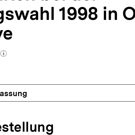
swahl 1998 in O
ve
or)
öffnen
assung
estellung