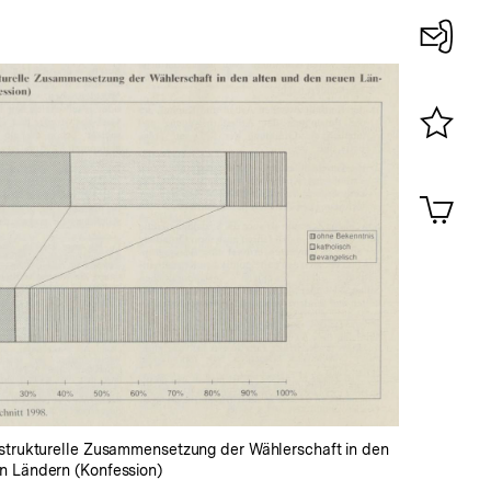
Konta
0
Merklist
ansehen
0
Artik
im
Shop-
In
Warenko
Lightbox
ansehen
öffnen
lstrukturelle Zusammensetzung der Wählerschaft in den
n Ländern (Konfession)