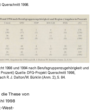
 Querschnitt 1998.
In
Lightbox
öffnen
icht 1998 und 1994 nach Berufsgruppenzugehörigkeit und
 Prozent) Quelle: DFG-Projekt Querschnitt 1998,
ch R. J. Dalton/W. Bürklin (Anm. 2), S. 84.
 die These von
hl 1998
t-West-