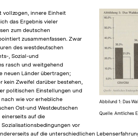
t vollzogen, innere Einheit
sich das Ergebnis vieler
ysen zum deutschen
pointiert zusammenfassen. Zwar
turen des westdeutschen
hts-, Sozial-und
ms rasch und weitgehend
ie neuen Länder übertragen;
r kein Zweifel darüber bestehen,
der politischen Einstellungen und
 nach wie vor erhebliche
Abbilund 1: Das Wa
ischen Ost-und Westdeutschen
Quelle: Amtliches 
 einerseits auf die
 Sozialisationsbedingungen vor
andererseits auf die unterschiedlichen Lebenserfahrun