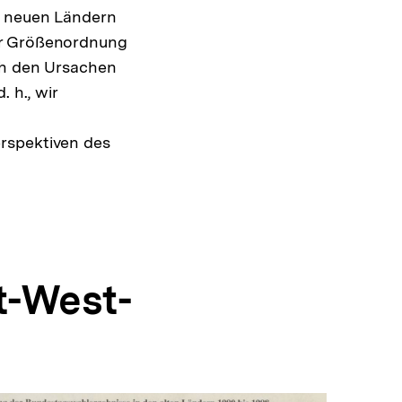
d neuen Ländern
er Größenordnung
ch den Ursachen
 h., wir
rspektiven des
t-West-