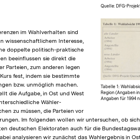
Fußnote
Quelle: DFG-Projekt
erenzen im Wahlverhalten sind
on wissenschaftlichem Interesse,
e doppelte politisch-praktische
en beeinflussen sie direkt die
er Parteien, zum anderen legen
 Kurs fest, indem sie bestimmte
ingen bzw. unmöglich machen.
Tabelle 1: Wahlabs
Region (Angaben in
ellt die Aufgabe, in Ost und West
Angaben für 1994 na
nterschiedliche Wähler-
hen zu müssen, die Parteien vor
ungen. Im folgenden wollen wir untersuchen, ob sich
ten deutschen Elektoraten auch für die Bundestagswa
Dabei analysieren wir zunächst das Wahlergebnis in Os