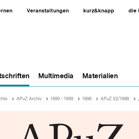
ernen
Veranstaltungen
kurz&knapp
die
tschriften
Multimedia
Materialien
ion
chte
APuZ Archiv
1990 - 1999
1998
APuZ 52/1998