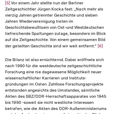
[5]
Vor einem Jahr stellte nun der Berliner
Auf
Zeitgeschichtler Jürgen Kocka fest: „Nach mehr als
der
vierzig Jahren getrennter Geschichte und sieben
Fuß
Jahren Wiedervereinigung treten im
Geschichtsbewußtsein von Ost-und Westdeutschen
tiefreichende Spaltungen zutage, besonders im Blick
auf die Zeitgeschichte. Von einem gemeinsamen Bild
der geteilten Geschichte sind wir weit entfernt.“
Zur
[6]
Auflösu
der
Die Bilanz ist also ernüchternd. Dabei eröffnete sich
Fußnote
nach 1990 für die westdeutsche zeitgeschichtliche
Forschung eine nie dagewesene Möglichkeit neuer
wissenschaftlicher Karrieren und Instituts-
gründungen im Osten. Zahllose Forschungsprojekte
entstanden angesichts des Umstandes, sämtliche
Akten des SBZ/DDR-Herrschaftsapparates von 1945
bis 1990 -soweit sie nicht westliche Interessen
betrafen, wie die Akten des DDR-Außenministeriums