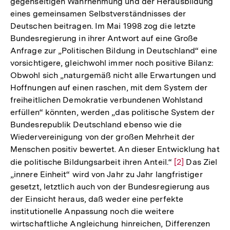
gegenseitigen Wahrnehmung und der Herausbildung
der
eines gemeinsamen Selbstverständnisses der
Fußnote
Deutschen beitragen. Im Mai 1998 zog die letzte
Bundesregierung in ihrer Antwort auf eine Große
Anfrage zur „Politischen Bildung in Deutschland“ eine
vorsichtigere, gleichwohl immer noch positive Bilanz:
Obwohl sich „naturgemäß nicht alle Erwartungen und
Hoffnungen auf einen raschen, mit dem System der
freiheitlichen Demokratie verbundenen Wohlstand
erfüllen“ könnten, werden „das politische System der
Bundesrepublik Deutschland ebenso wie die
Wiedervereinigung von der großen Mehrheit der
Menschen positiv bewertet. An dieser Entwicklung hat
die politische Bildungsarbeit ihren Anteil.“
Zur
[2]
Das Ziel
„innere Einheit“ wird von Jahr zu Jahr langfristiger
Auflösung
gesetzt, letztlich auch von der Bundesregierung aus
der
der Einsicht heraus, daß weder eine perfekte
Fußnote
institutionelle Anpassung noch die weitere
wirtschaftliche Angleichung hinreichen, Differenzen