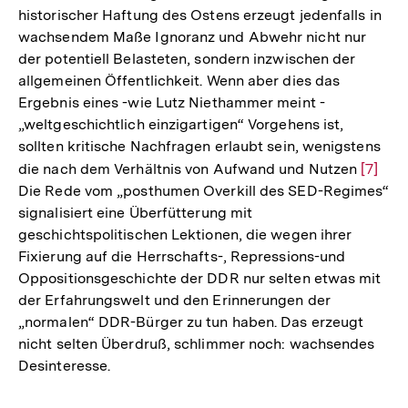
historischer Haftung des Ostens erzeugt jedenfalls in
wachsendem Maße Ignoranz und Abwehr nicht nur
der potentiell Belasteten, sondern inzwischen der
allgemeinen Öffentlichkeit. Wenn aber dies das
Ergebnis eines -wie Lutz Niethammer meint -
„weltgeschichtlich einzigartigen“ Vorgehens ist,
sollten kritische Nachfragen erlaubt sein, wenigstens
die nach dem Verhältnis von Aufwand und Nutzen
Zur
[7]
Die Rede vom „posthumen Overkill des SED-Regimes“
Auflös
signalisiert eine Überfütterung mit
der
geschichtspolitischen Lektionen, die wegen ihrer
Fußno
Fixierung auf die Herrschafts-, Repressions-und
Oppositionsgeschichte der DDR nur selten etwas mit
der Erfahrungswelt und den Erinnerungen der
„normalen“ DDR-Bürger zu tun haben. Das erzeugt
nicht selten Überdruß, schlimmer noch: wachsendes
Desinteresse.