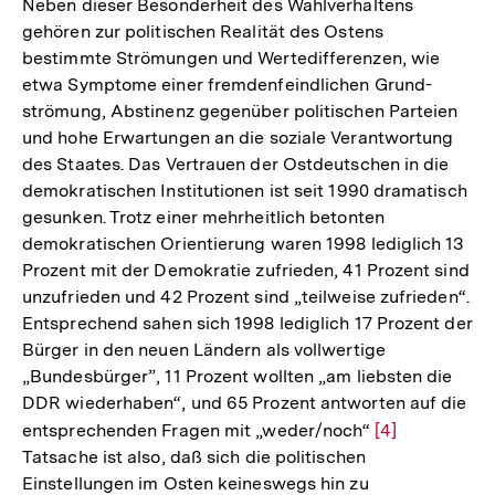
Neben dieser Besonderheit des Wahlverhaltens
gehören zur politischen Realität des Ostens
bestimmte Strömungen und Wertedifferenzen, wie
etwa Symptome einer fremdenfeindlichen Grund-
strömung, Abstinenz gegenüber politischen Parteien
und hohe Erwartungen an die soziale Verantwortung
des Staates. Das Vertrauen der Ostdeutschen in die
demokratischen Institutionen ist seit 1990 dramatisch
gesunken. Trotz einer mehrheitlich betonten
demokratischen Orientierung waren 1998 lediglich 13
Prozent mit der Demokratie zufrieden, 41 Prozent sind
unzufrieden und 42 Prozent sind „teilweise zufrieden“.
Entsprechend sahen sich 1998 lediglich 17 Prozent der
Bürger in den neuen Ländern als vollwertige
„Bundesbürger”, 11 Prozent wollten „am liebsten die
DDR wiederhaben“, und 65 Prozent antworten auf die
entsprechenden Fragen mit „weder/noch“
Zur
[4]
Tatsache ist also, daß sich die politischen
Auflösung
Einstellungen im Osten keineswegs hin zu
der