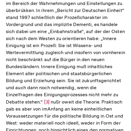
im Bereich der Wahrnehmungen und Einstellungen zu
überbrükken. In ihrem „Bericht zur Deutschen Einheit“
stand 1997 schließlich der Prozeßcharakter im
Vordergrund und das implizite Dementi, es handele
sich dabei um eine „Einbahnstraße“, auf der der Osten
sich nach dem Westen zu orientieren habe: „Innere
Einigung ist ein Prozeß: Sie ist Wissens- und
Wertevermittlung zugleich und insofern von vornherein
nicht beschränkt auf die Bürger in den neuen
Bundesländern. Innere Einigung muß inhaltliches
Element aller politischen und staatsbürgerlichen
Bildung und Erziehung sein. Sie ist zukunftsgerichtet
und auch dann noch notwendig, wenn die
Einzelfragen des Einigungsprozesses nicht mehr zu
Debatte stehen.“
Zur
[3]
nuSr oweit die Theorie. Praktisch
gab es aber von imAnfang an keine einheitlichen
Auflösung
Voraussetzungen für die politische Bildung in Ost und
der
West: weder materiell noch ideell, weder in Form der
Fußnote
Einrichtungen, noch hinsichtlich eines den normativen