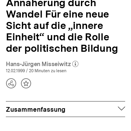
Annäherung durch
APuZ
7-
Wandel Für eine neue
8/1999
|
Sicht auf die „innere
bpb.de
Einheit“ und die Rolle
der politischen Bildung
Hans-Jürgen Misseiwitz
(Mehr zum Autor)
öffnen
12.02.1999
/ 20 Minuten zu lesen
Teilen
Inhalt
Optionen
merken
anzeigen
auf
Zusammenfassung