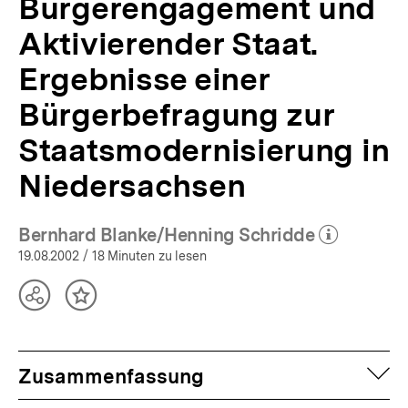
Bürgerengagement und
Aktivierender Staat.
Ergebnisse einer
Bürgerbefragung zur
Staatsmodernisierung in
Niedersachsen
Bernhard Blanke/Henning Schridde
(Mehr zum Autor)
öffnen
19.08.2002
/ 18 Minuten zu lesen
Teilen
Inhalt
Optionen
merken
anzeigen
auf
Zusammenfassung