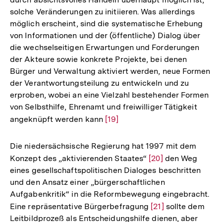
solche Veränderungen zu initiieren. Was allerdings
möglich erscheint, sind die systematische Erhebung
von Informationen und der (öffentliche) Dialog über
die wechselseitigen Erwartungen und Forderungen
der Akteure sowie konkrete Projekte, bei denen
Bürger und Verwaltung aktiviert werden, neue Formen
der Verantwortungsteilung zu entwickeln und zu
erproben, wobei an eine Vielzahl bestehender Formen
von Selbsthilfe, Ehrenamt und freiwilliger Tätigkeit
angeknüpft werden kann
Zur
[19]
Auflösung
der
Die niedersächsische Regierung hat 1997 mit dem
Fußnote
Konzept des „aktivierenden Staates“
Zur
[20]
den Weg
eines gesellschaftspolitischen Dialoges beschritten
Auflösung
und den Ansatz einer „bürgerschaftlichen
der
Aufgabenkritik“ in die Reformbewegung eingebracht.
Fußnote
Eine repräsentative Bürgerbefragung
Zur
[21]
sollte dem
Leitbildprozeß als Entscheidungshilfe dienen, aber
Auflösung