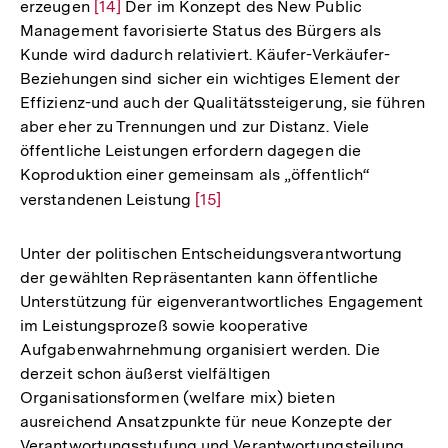
erzeugen
Zur
[14]
Der im Konzept des New Public
Management favorisierte Status des Bürgers als
Auflösung
Kunde wird dadurch relativiert. Käufer-Verkäufer-
der
Beziehungen sind sicher ein wichtiges Element der
Fußnote
Effizienz-und auch der Qualitätssteigerung, sie führen
aber eher zu Trennungen und zur Distanz. Viele
öffentliche Leistungen erfordern dagegen die
Koproduktion einer gemeinsam als „öffentlich“
verstandenen Leistung
Zur
[15]
Auflösung
der
Unter der politischen Entscheidungsverantwortung
Fußnote
der gewählten Repräsentanten kann öffentliche
Unterstützung für eigenverantwortliches Engagement
im Leistungsprozeß sowie kooperative
Aufgabenwahrnehmung organisiert werden. Die
derzeit schon äußerst vielfältigen
Organisationsformen (welfare mix) bieten
ausreichend Ansatzpunkte für neue Konzepte der
Verantwortungsstufung und Verantwortungsteilung,