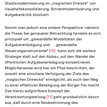
Staatsmodernisierung im „magischen Dreieck“ von
Haushaltskonsolidierung, Binnenmodernisierung und
Aufgabenkritik blockiert.
Nimmt man jedoch eine andere Perspektive -nämlich
die These, bei genauerer Betrachtung handele es sich
prinzipiell um „gewandelte Modalitäten der
Aufgabenerledigung und . . . gewandelte
Steuerungsinstrumente“
Zur
[10]
-kann sich die weitere
Strategie statt auf den Abbau, auf den Wandel der
Auflösung
öffentlichen Aufgabenerledigung konzentrieren.
der
Möglicherweise wird hier ein Pfad beschritten, der
Fußnote
sowohl eine simultane Verfolgung der Ziele des
„magischen Dreiecks“ ermöglicht, als auch den Weg
zu einer effektiven Beteiligung der Bürger frei macht.
Das hierzu aufgreifbare Konzept der
Verantwortungsteilung
Zur
[11]
geht grundsätzlich davon
aus, daß durch eine Neubestimmung des
Auflösung