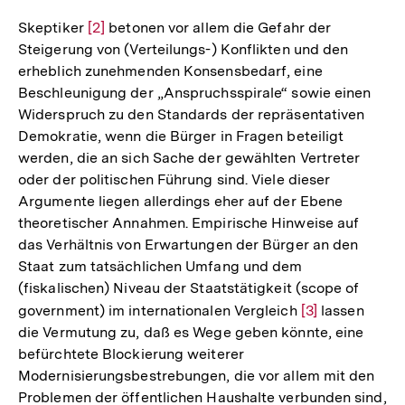
Skeptiker
Zur
[2]
betonen vor allem die Gefahr der
Steigerung von (Verteilungs-) Konflikten und den
Auflösung
erheblich zunehmenden Konsensbedarf, eine
der
Beschleunigung der „Anspruchsspirale“ sowie einen
Fußnote
Widerspruch zu den Standards der repräsentativen
Demokratie, wenn die Bürger in Fragen beteiligt
werden, die an sich Sache der gewählten Vertreter
oder der politischen Führung sind. Viele dieser
Argumente liegen allerdings eher auf der Ebene
theoretischer Annahmen. Empirische Hinweise auf
das Verhältnis von Erwartungen der Bürger an den
Staat zum tatsächlichen Umfang und dem
(fiskalischen) Niveau der Staatstätigkeit (scope of
government) im internationalen Vergleich
Zur
[3]
lassen
die Vermutung zu, daß es Wege geben könnte, eine
Auflösung
befürchtete Blockierung weiterer
der
Modernisierungsbestrebungen, die vor allem mit den
Fußnote
Problemen der öffentlichen Haushalte verbunden sind,