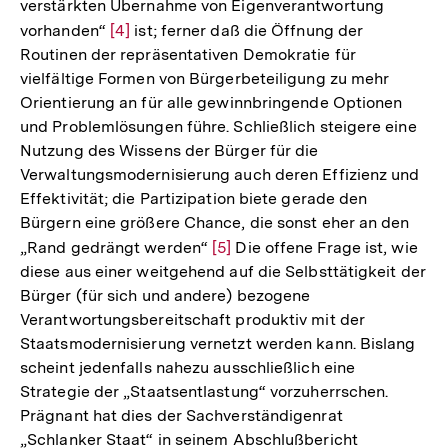
verstärkten Übernahme von Eigenverantwortung
vorhanden“
Zur
[4]
ist; ferner daß die Öffnung der
Routinen der repräsentativen Demokratie für
Auflösung
vielfältige Formen von Bürgerbeteiligung zu mehr
der
Orientierung an für alle gewinnbringende Optionen
Fußnote
und Problemlösungen führe. Schließlich steigere eine
Nutzung des Wissens der Bürger für die
Verwaltungsmodernisierung auch deren Effizienz und
Effektivität; die Partizipation biete gerade den
Bürgern eine größere Chance, die sonst eher an den
„Rand gedrängt werden“
Zur
[5]
Die offene Frage ist, wie
diese aus einer weitgehend auf die Selbsttätigkeit der
Auflösung
Bürger (für sich und andere) bezogene
der
Verantwortungsbereitschaft produktiv mit der
Fußnote
Staatsmodernisierung vernetzt werden kann. Bislang
scheint jedenfalls nahezu ausschließlich eine
Strategie der „Staatsentlastung“ vorzuherrschen.
Prägnant hat dies der Sachverständigenrat
„Schlanker Staat“ in seinem Abschlußbericht