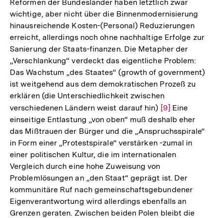
Reformen der Bundesländer haben letztlich zwar
wichtige, aber nicht über die Binnenmodernisierung
hinausreichende Kosten-(Personal) Reduzierungen
erreicht, allerdings noch ohne nachhaltige Erfolge zur
Sanierung der Staats-finanzen. Die Metapher der
„Verschlankung“ verdeckt das eigentliche Problem:
Das Wachstum „des Staates“ (growth of government)
ist weitgehend aus dem demokratischen Prozeß zu
erklären (die Unterschiedlichkeit zwischen
verschiedenen Ländern weist darauf hin)
Zur
[9]
Eine
einseitige Entlastung „von oben“ muß deshalb eher
Auflösung
das Mißtrauen der Bürger und die „Anspruchsspirale“
der
in Form einer „Protestspirale“ verstärken -zumal in
Fußnote
einer politischen Kultur, die im internationalen
Vergleich durch eine hohe Zuweisung von
Problemlösungen an „den Staat“ geprägt ist. Der
kommunitäre Ruf nach gemeinschaftsgebundener
Eigenverantwortung wird allerdings ebenfalls an
Grenzen geraten. Zwischen beiden Polen bleibt die