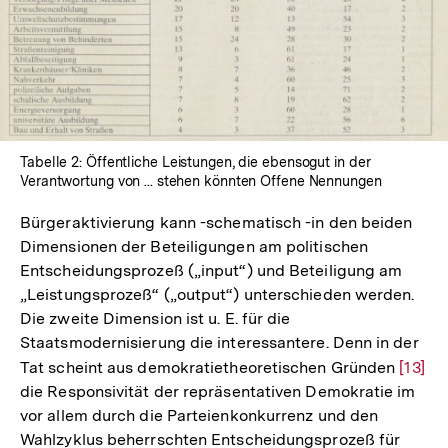
In
Lightbox
öffnen
Tabelle 2: Öffentliche Leistungen, die ebensogut in der
Verantwortung von ... stehen könnten Offene Nennungen
Bürgeraktivierung kann -schematisch -in den beiden
Dimensionen der Beteiligungen am politischen
Entscheidungsprozeß („input“) und Beteiligung am
„Leistungsprozeß“ („output“) unterschieden werden.
Die zweite Dimension ist u. E. für die
Staatsmodernisierung die interessantere. Denn in der
Tat scheint aus demokratietheoretischen Gründen
Zur
[13]
die Responsivität der repräsentativen Demokratie im
Auflö
vor allem durch die Parteienkonkurrenz und den
der
Wahlzyklus beherrschten Entscheidungsprozeß für
Fußno