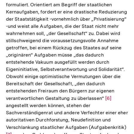
formuliert. Orientiert am Begriff der staatlichen
Kernaufgaben, fordert er eine drastische Reduzierung
der Staatstätigkeit -vornehmlich über „Privatisierung“
-und weist alle Aufgaben, die der Staat nicht mehr
wahrnehmen soll, „der Gesellschaft“ zu. Dabei wird
stillschweigend die voraussetzungsvolle Annahme
getroffen, bei einem Rückzug des Staates auf seine
„originären“ Aufgaben müsse „das dadurch
entstehende Vakuum ausgefüllt werden durch
Eigeninitiative, Selbstverantwortung und Solidarität“.
Obwohl einige optimistische Vermutungen über die
Bereitschaft der Gesellschaft, „den dadurch
entstehenden Freiraum den Bürgern zur eigenen
verantwortlichen Gestaltung zu überlassen“
Zur
[6]
angestellt werden können, stehen der
Auflösung
Sachverständigenrat und andere Verfechter einer eher
der
autoritativen Durchforstung, Neudefinition und
Fußnote
Verschlankung staatlicher Aufgaben (Aufgabenkritik)
Zur