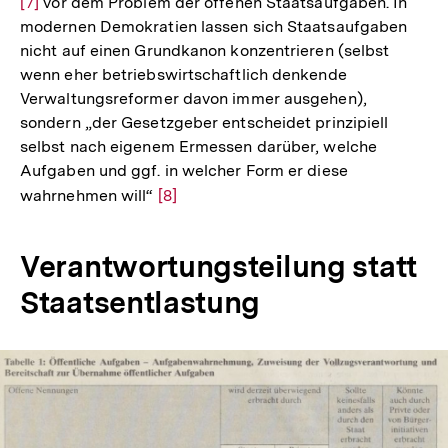
[7]
vor dem Problem der offenen Staatsaufgaben. In
Au
modernen Demokratien lassen sich Staatsaufgaben
der
nicht auf einen Grundkanon konzentrieren (selbst
Fu
wenn eher betriebswirtschaftlich denkende
Verwaltungsreformer davon immer ausgehen),
sondern „der Gesetzgeber entscheidet prinzipiell
selbst nach eigenem Ermessen darüber, welche
Aufgaben und ggf. in welcher Form er diese
wahrnehmen will“
Zur
[8]
Auflösung
der
Verantwortungsteilung statt
Fußnote
Staatsentlastung