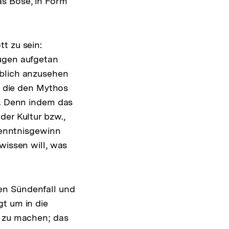
as Böse, in Form
t zu sein:
Augen aufgetan
eblich anzusehen
r, die den Mythos
“. Denn indem das
der Kultur bzw.,
rkenntnisgewinn
wissen will, was
en Sündenfall und
gt um in die
n zu machen; das