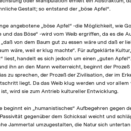
chslung oder Manipulation erhielt ein Abstraktum, d
nnliche Gestalt; so entstand der „böse Apfel“.
nge angebotene „böse Apfel“ -die Möglichkeit, wie Got
 und das Böse“ -wird vom Weib ergriffen, da es die 
, „daß von dem Baum gut zu essen wäre und daß er li
Baum wäre, weil er klug machte“. Für aufgeklärte Kultu
“ liest, handelt es sich jedoch um einen „guten Apfel
und ihn an den Mann weiterreicht, beginnt der Prozeß 
ias zu sprechen, der Prozeß der Zivilisation, der im E
tschritt liegt. Da das Weib klug werden und vor allem 
st, wird sie zum Antrieb kultureller Entwicklung.
ce beginnt ein „humanistisches“ Aufbegehren gegen d
 Passivität gegenüber dem Schicksal weicht und schlä
sche Jammertal umzugestalten, die Natur sich unterta