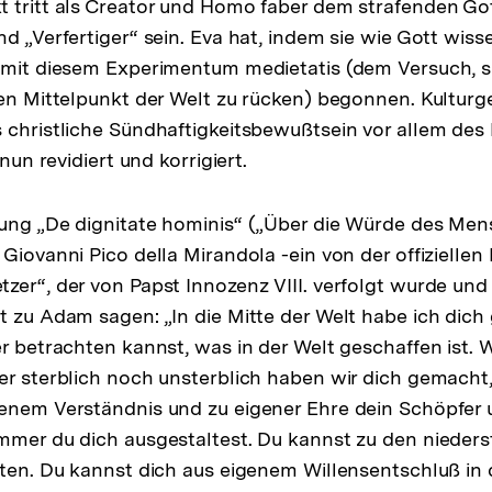
 tritt als Creator und Homo faber dem strafenden Got
d „Verfertiger“ sein. Eva hat, indem sie wie Gott wiss
 mit diesem Experimentum medietatis (dem Versuch, si
den Mittelpunkt der Welt zu rücken) begonnen. Kulturg
 christliche Sündhaftigkeitsbewußtsein vor allem des M
 nun revidiert und korrigiert.
ung „De dignitate hominis“ („Über die Würde des Men
Giovanni Pico della Mirandola -ein von der offiziellen
zer“, der von Papst Innozenz VIII. verfolgt wurde und
t zu Adam sagen: „In die Mitte der Welt habe ich dich 
er betrachten kannst, was in der Welt geschaffen ist.
er sterblich noch unsterblich haben wir dich gemacht
enem Verständnis und zu eigener Ehre dein Schöpfer u
immer du dich ausgestaltest. Du kannst zu den niede
rten. Du kannst dich aus eigenem Willensentschluß in 