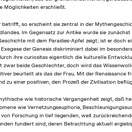
 Möglichkeiten erschließt.
betrifft, so erscheint sie zentral in der Mythengeschi
dlandes. Im Gegensatz zur Antike wurde sie zunächst 
 Geschichte mit dem Paradies-Apfel zeigt; ist er doch ei
 Exegese der Genesis diskriminiert dabei im besondere
urch ihre curiositas eigentlich die kulturelle Entwicklun
fft zwar beide Geschlechter, doch wird das Wissenwo
tiver beurteilt als das der Frau. Mit der Renaissance fr
 zu einer positiven, den Prozeß der Zivilisation beflü
 mythische wie historische Vergangenheit zeigt, daß he
omene wie Vernetzungseuphorie, Beschleunigungssu
“ von Forschung in tief liegenden, weit zurückreichen
den fundiert sind, deren Betrachtung aktuell ergiebig