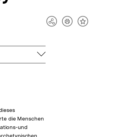
Artikel
Teilen
Inhalt
drucken
Optionen
merken
anzeigen
aufklappen
dieses
orte die Menschen
mations-und
archetypischen