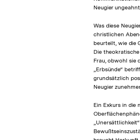
Neugier ungeahnte
Was diese Neugier 
christlichen Aben
beurteilt, wie die
Die theokratische
Frau, obwohl sie d
„Erbsünde“ betri
grundsätzlich posi
Neugier zunehmend
Ein Exkurs in die
Oberflächenphän
„Unersättlichkeit
Bewußtseinszustän
braucht Herkunft.