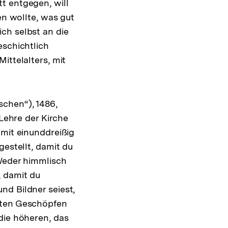
t entgegen, will
en wollte, was gut
ch selbst an die
eschichtlich
ittelalters, mit
schen“), 1486,
 Lehre der Kirche
 mit einunddreißig
gestellt, damit du
 Weder himmlisch
, damit du
nd Bildner seiest,
rsten Geschöpfen
die höheren, das