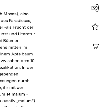
ch Moses), also
Konta
 des Paradieses;
0
r -als Frucht der
nst und Literatur
Merklist
ansehen
lei Bäumen
0
Artik
im
bens mitten im
Shop-
 einem Apfelbaum
Warenko
it zwischen dem 10.
ansehen
zifikation. In der
aßgebenden
Fassungen durch
 ihr mit der
num et malum -
Akkusativ „malum“)