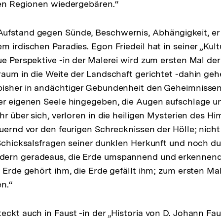
hen Regionen wiedergebären.“
ufstand gegen Sünde, Beschwernis, Abhängigkeit, er 
m irdischen Paradies. Egon Friedeil hat in seiner „Kul
ue Perspektive -in der Malerei wird zum ersten Mal de
raum in die Weite der Landschaft gerichtet -dahin ge
bisher in andächtiger Gebundenheit den Geheimnissen
er eigenen Seele hingegeben, die Augen aufschlage u
hr über sich, verloren in die heiligen Mysterien des H
auernd vor den feurigen Schrecknissen der Hölle; nicht 
 Schicksalsfragen seiner dunklen Herkunft und noch d
ern geradeaus, die Erde umspannend und erkennend,
 Erde gehört ihm, die Erde gefällt ihm; zum ersten Mal
n.“
eckt auch in Faust -in der „Historia von D. Johann Fau