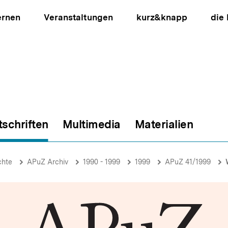
ernen
Veranstaltungen
kurz&knapp
die
tschriften
Multimedia
Materialien
ion
chte
APuZ Archiv
1990 - 1999
1999
APuZ 41/1999