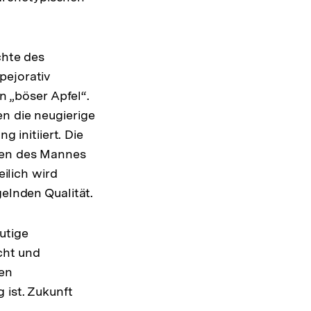
chte des
pejorativ
n „böser Apfel“.
n die neugierige
g initiiert. Die
llen des Mannes
eilich wird
gelnden Qualität.
utige
cht und
den
 ist. Zukunft