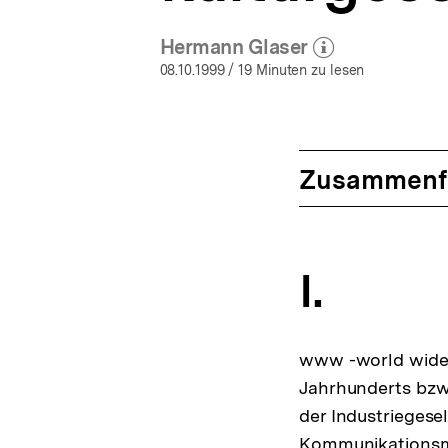
Hermann Glaser
(Mehr zum Autor)
öffnen
08.10.1999
/ 19 Minuten zu lesen
Zusammenf
I.
www -world wide w
Jahrhunderts bzw
der Industriegesel
Kommunikationsmö