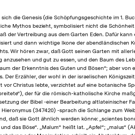
n sich die Genesis (die Schöpfungsgeschichte im 1. Bu
liche Mythos bezieht, symbolisiert nicht die Schönheit
nlaß der Vertreibung aus dem Garten Eden. Dafür kann e
siert und dann wichtige Ikone der abendländischen Ku
ichts. Wir hören zwar, daß Gott seinen Garten mit aller
tig anzusehen und gut zu essen, und den Baum des Le
aum der Erkenntnis des Guten und Bösen“; aber von
s. Der Erzähler, der wohl in der israelischen Königsze
 vor Christus lebte, verzichtet auf eine botanische Spe
breitete“), der für die römisch-katholische Kirche m
setzung der Bibel -einer Bearbeitung altlateinischer 
 Hieronymus (347420) -sprach die Schlange zum Weib,
nd, daß sie Gott ähnlich werden könne: „scientes bo
und das Böse“. „Malum“ heißt lat. „Apfel“; „malus“ (