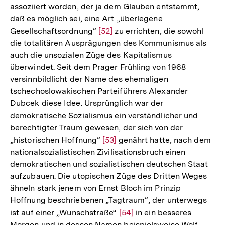
assoziiert worden, der ja dem Glauben entstammt,
daß es möglich sei, eine Art „überlegene
Gesellschaftsordnung“
Zur
[52]
zu errichten, die sowohl
die totalitären Ausprägungen des Kommunismus als
Auflösung
auch die unsozialen Züge des Kapitalismus
der
überwindet. Seit dem Prager Frühling von 1968
Fußnote
versinnbildlicht der Name des ehemaligen
tschechoslowakischen Parteiführers Alexander
Dubcek diese Idee. Ursprünglich war der
demokratische Sozialismus ein verständlicher und
berechtigter Traum gewesen, der sich von der
„historischen Hoffnung“
Zur
[53]
genährt hatte, nach dem
nationalsozialistischen Zivilisationsbruch einen
Auflösung
demokratischen und sozialistischen deutschen Staat
der
aufzubauen. Die utopischen Züge des Dritten Weges
Fußnote
ähneln stark jenem von Ernst Bloch im Prinzip
Hoffnung beschriebenen „Tagtraum“, der unterwegs
ist auf einer „Wunschstraße“
Zur
[54]
in ein besseres
Morgen und in dessen Namen beispielsweise Wolf