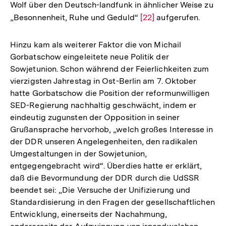
Wolf über den Deutsch-landfunk in ähnlicher Weise zu
„Besonnenheit, Ruhe und Geduld“
Zur
[22]
aufgerufen.
Auflösung
der
Hinzu kam als weiterer Faktor die von Michail
Fußnote
Gorbatschow eingeleitete neue Politik der
Sowjetunion. Schon während der Feierlichkeiten zum
vierzigsten Jahrestag in Ost-Berlin am 7. Oktober
hatte Gorbatschow die Position der reformunwilligen
SED-Regierung nachhaltig geschwächt, indem er
eindeutig zugunsten der Opposition in seiner
Grußansprache hervorhob, „welch großes Interesse in
der DDR unseren Angelegenheiten, den radikalen
Umgestaltungen in der Sowjetunion,
entgegengebracht wird“. Überdies hatte er erklärt,
daß die Bevormundung der DDR durch die UdSSR
beendet sei: „Die Versuche der Unifizierung und
Standardisierung in den Fragen der gesellschaftlichen
Entwicklung, einerseits der Nachahmung,