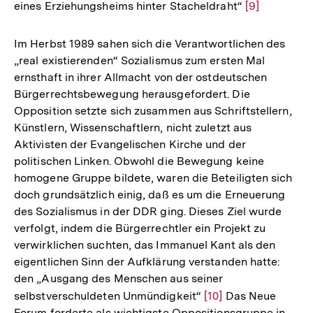
eines Erziehungsheims hinter Stacheldraht“
Zur
[9]
Fußno
Auflösung
der
Im Herbst 1989 sahen sich die Verantwortlichen des
Fußnote
„real existierenden“ Sozialismus zum ersten Mal
ernsthaft in ihrer Allmacht von der ostdeutschen
Bürgerrechtsbewegung herausgefordert. Die
Opposition setzte sich zusammen aus Schriftstellern,
Künstlern, Wissenschaftlern, nicht zuletzt aus
Aktivisten der Evangelischen Kirche und der
politischen Linken. Obwohl die Bewegung keine
homogene Gruppe bildete, waren die Beteiligten sich
doch grundsätzlich einig, daß es um die Erneuerung
des Sozialismus in der DDR ging. Dieses Ziel wurde
verfolgt, indem die Bürgerrechtler ein Projekt zu
verwirklichen suchten, das Immanuel Kant als den
eigentlichen Sinn der Aufklärung verstanden hatte:
den „Ausgang des Menschen aus seiner
selbstverschuldeten Unmündigkeit“
Zur
[10]
Das Neue
Forum forderte als wichtigste Oppositionsgruppe in