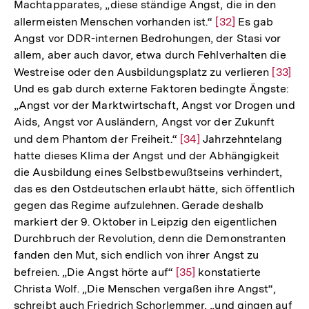
Machtapparates, „diese ständige Angst, die in den
allermeisten Menschen vorhanden ist.“
Zur
[32]
Es gab
Angst vor DDR-internen Bedrohungen, der Stasi vor
Auflösung
allem, aber auch davor, etwa durch Fehlverhalten die
der
Westreise oder den Ausbildungsplatz zu verlieren
Zur
[33]
Fußnote
Und es gab durch externe Faktoren bedingte Ängste:
Auflös
„Angst vor der Marktwirtschaft, Angst vor Drogen und
der
Aids, Angst vor Ausländern, Angst vor der Zukunft
Fußnot
und dem Phantom der Freiheit.“
Zur
[34]
Jahrzehntelang
hatte dieses Klima der Angst und der Abhängigkeit
Auflösung
die Ausbildung eines Selbstbewußtseins verhindert,
der
das es den Ostdeutschen erlaubt hätte, sich öffentlich
Fußnote
gegen das Regime aufzulehnen. Gerade deshalb
markiert der 9. Oktober in Leipzig den eigentlichen
Durchbruch der Revolution, denn die Demonstranten
fanden den Mut, sich endlich von ihrer Angst zu
befreien. „Die Angst hörte auf“
Zur
[35]
konstatierte
Christa Wolf. „Die Menschen vergaßen ihre Angst“,
Auflösung
schreibt auch Friedrich Schorlemmer, „und gingen auf
der