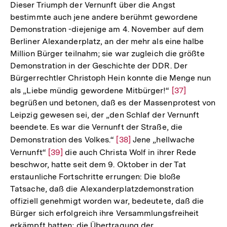
Dieser Triumph der Vernunft über die Angst
bestimmte auch jene andere berühmt gewordene
Demonstration -diejenige am 4. November auf dem
Berliner Alexanderplatz, an der mehr als eine halbe
Million Bürger teilnahm; sie war zugleich die größte
Demonstration in der Geschichte der DDR. Der
Bürgerrechtler Christoph Hein konnte die Menge nun
als „Liebe mündig gewordene Mitbürger!“
Zur
[37]
begrüßen und betonen, daß es der Massenprotest von
Auflösung
Leipzig gewesen sei, der „den Schlaf der Vernunft
der
beendete. Es war die Vernunft der Straße, die
Fußnote
Demonstration des Volkes.“
Zur
[38]
Jene „hellwache
Vernunft“
Zur
[39]
die auch Christa Wolf in ihrer Rede
Auflösung
beschwor, hatte seit dem 9. Oktober in der Tat
Auflösung
der
erstaunliche Fortschritte errungen: Die bloße
der
Fußnote
Tatsache, daß die Alexanderplatzdemonstration
Fußnote
offiziell genehmigt worden war, bedeutete, daß die
Bürger sich erfolgreich ihre Versammlungsfreiheit
erkämpft hatten; die Übertragung der