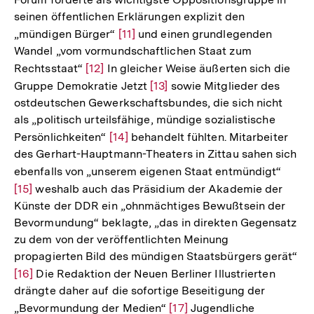
Auflösung
seinen öffentlichen Erklärungen explizit den
der
„mündigen Bürger“
Zur
[11]
und einen grundlegenden
Fußnote
Wandel „vom vormundschaftlichen Staat zum
Auflösung
Rechtsstaat“
Zur
[12]
In gleicher Weise äußerten sich die
der
Gruppe Demokratie Jetzt
Auflösung
Zur
[13]
sowie Mitglieder des
Fußnote
ostdeutschen Gewerkschaftsbundes, die sich nicht
der
Auflösung
als „politisch urteilsfähige, mündige sozialistische
Fußnote
der
Persönlichkeiten“
Zur
[14]
behandelt fühlten. Mitarbeiter
Fußnote
des Gerhart-Hauptmann-Theaters in Zittau sahen sich
Auflösung
ebenfalls von „unserem eigenen Staat entmündigt“
Zur
der
[15]
weshalb auch das Präsidium der Akademie der
Auflö
Fußnote
Künste der DDR ein „ohnmächtiges Bewußtsein der
der
Bevormundung“ beklagte, „das in direkten Gegensatz
Fußno
zu dem von der veröffentlichten Meinung
propagierten Bild des mündigen Staatsbürgers gerät“
Zur
[16]
Die Redaktion der Neuen Berliner Illustrierten
drängte daher auf die sofortige Beseitigung der
Auflösung
„Bevormundung der Medien“
Zur
[17]
Jugendliche
der