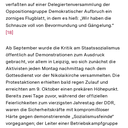
verfaßten auf einer Delegiertenversammlung der
Auflösung
Fußnote
Oppositionsgruppe Demokratischer Aufbruch ein
der
zorniges Flugblatt, in dem es hieß: „Wir haben die
Fußnote
Schnauze voll von Bevormundung und Gängelung.“
Zur
[18]
Auflö
der
Fußno
Ab September wurde die Kritik am Staatssozialismus
öffentlich auf Demonstrationen zum Ausdruck
gebracht, vor allem in Leipzig, wo sich zunächst die
Aktivisten jeden Montag nachmittag nach dem
Gottesdienst vor der Nikolaikirche versammelten. Die
Protestaktionen erhielten bald regen Zulauf und
erreichten am 9. Oktober einen prekären Höhepunkt.
Bereits zwei Tage zuvor, während der offiziellen
Feierlichkeiten zum vierzigsten Jahrestag der DDR,
waren die Sicherheitskräfte mit kompromißloser
Härte gegen demonstrierende „Sozialismusfeinde“
vorgegangen; der Leiter einer Betriebskampfgruppe