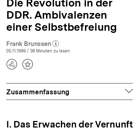
Die Revolution in der
DDR. Ambivalenzen
einer Selbstbefreiung
Frank Brunssen
(Mehr zum Autor)
öffnen
05.11.1999
/ 36 Minuten zu lesen
Teilen
Inhalt
Optionen
merken
anzeigen
auf
Zusammenfassung
I. Das Erwachen der Vernunft