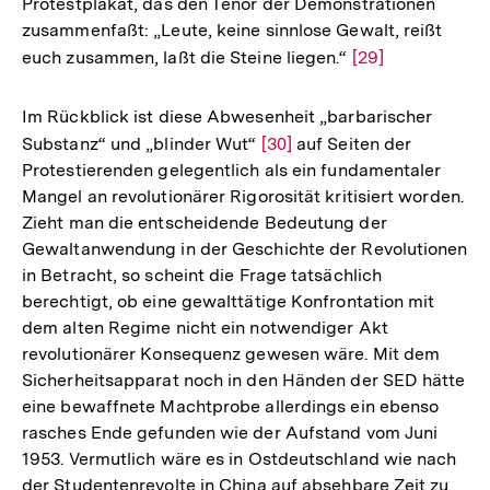
Protestplakat, das den Tenor der Demonstrationen
zusammenfaßt: „Leute, keine sinnlose Gewalt, reißt
euch zusammen, laßt die Steine liegen.“
Zur
[29]
Auflösung
der
Im Rückblick ist diese Abwesenheit „barbarischer
Fußnote
Substanz“ und „blinder Wut“
Zur
[30]
auf Seiten der
Protestierenden gelegentlich als ein fundamentaler
Auflösung
Mangel an revolutionärer Rigorosität kritisiert worden.
der
Zieht man die entscheidende Bedeutung der
Fußnote
Gewaltanwendung in der Geschichte der Revolutionen
in Betracht, so scheint die Frage tatsächlich
berechtigt, ob eine gewalttätige Konfrontation mit
dem alten Regime nicht ein notwendiger Akt
revolutionärer Konsequenz gewesen wäre. Mit dem
Sicherheitsapparat noch in den Händen der SED hätte
eine bewaffnete Machtprobe allerdings ein ebenso
rasches Ende gefunden wie der Aufstand vom Juni
1953. Vermutlich wäre es in Ostdeutschland wie nach
der Studentenrevolte in China auf absehbare Zeit zu