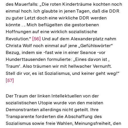
des Mauerfalls: „Die roten Kinderträume kochten noch
der
einmal hoch. Ich glaubte in jenen Tagen, daß die DDR
Fußnote
zu guter Letzt doch eine wirkliche DDR werden
könnte . .. Mich beflügelten die gestorbenen
Hoffnungen auf eine wirklich sozialistische
Revolution.“
Zur
[56]
Und auf dem Alexanderplatz nahm
Christa Wolf noch einmal auf jene „Gefühlswörter“
Auflösung
Bezug, indem sie -fast wie in einer Seance -vor
der
Hunderttausenden formulierte: „Eines davon ist ,
Fußnote
Traum‘. Also träumen wir mit hellwacher Vernunft.
Stell dir vor, es ist Sozialismus, und keiner geht weg!“
Zur
[57]
Auf
der
Fuß
Der Traum der linken Intellektuellen von der
sozialistischen Utopie wurde von den meisten
Demonstranten allerdings nicht geteilt. Ihre
Transparente forderten die Abschaffung des
Zum
Sozialismus sowie freie Wahlen, Meinungsfreiheit, den
Seite