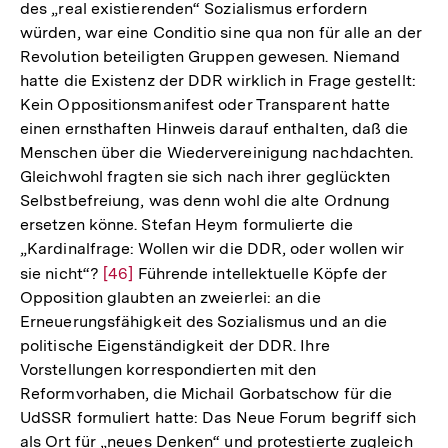
des „real existierenden“ Sozialismus erfordern
würden, war eine Conditio sine qua non für alle an der
Revolution beteiligten Gruppen gewesen. Niemand
hatte die Existenz der DDR wirklich in Frage gestellt:
Kein Oppositionsmanifest oder Transparent hatte
einen ernsthaften Hinweis darauf enthalten, daß die
Menschen über die Wiedervereinigung nachdachten.
Gleichwohl fragten sie sich nach ihrer geglückten
Selbstbefreiung, was denn wohl die alte Ordnung
ersetzen könne. Stefan Heym formulierte die
„Kardinalfrage: Wollen wir die DDR, oder wollen wir
sie nicht“?
Zur
[46]
Führende intellektuelle Köpfe der
Opposition glaubten an zweierlei: an die
Auflösung
Erneuerungsfähigkeit des Sozialismus und an die
der
politische Eigenständigkeit der DDR. Ihre
Fußnote
Vorstellungen korrespondierten mit den
Reformvorhaben, die Michail Gorbatschow für die
UdSSR formuliert hatte: Das Neue Forum begriff sich
als Ort für „neues Denken“ und protestierte zugleich