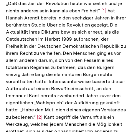
„Daß das Ziel der Revolution heute wie seit eh und je
nichts anderes sein kann als eben Freiheit“
Zur
[1]
hat
Hannah Arendt bereits in den sechziger Jahren in ihrer
Auflösung
berühmten Studie Über die Revolution gezeigt. Die
der
Aktualität ihres Diktums bewies sich erneut, als die
Fußnote
Ostdeutschen im Herbst 1989 aufbrachen, der
Freiheit in der Deutschen Demokratischen Republik zu
ihrem Recht zu verhelfen. Den Menschen ging es vor
allem anderen darum, sich von den Fesseln eines
totalitären Regimes zu befreien, das den Bürgern
vierzig Jahre lang die elementaren Bürgerrechte
vorenthalten hatte. Interessanterweise basierte dieser
Aufbruch auf einem Bewußtseinsschritt, an den
Immanuel Kant bereits zweihundert Jahre zuvor den
eigentlichen „Wahlspruch“ der Aufklärung geknüpft
hatte: „Habe den Mut, dich deines eigenen Verstandes
zu bedienen.“
Zur
[2]
Kant begriff die Vernunft als ein
Werkzeug, welches jedem Menschen die Möglichkeit
Auflösung
eröffnet, sich aus der Abhängigkeit von anderen zu
der