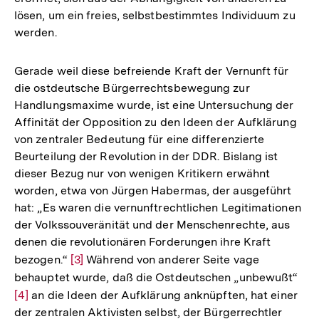
lösen, um ein freies, selbstbestimmtes Individuum zu
Fußnote
werden.
Gerade weil diese befreiende Kraft der Vernunft für
die ostdeutsche Bürgerrechtsbewegung zur
Handlungsmaxime wurde, ist eine Untersuchung der
Affinität der Opposition zu den Ideen der Aufklärung
von zentraler Bedeutung für eine differenzierte
Beurteilung der Revolution in der DDR. Bislang ist
dieser Bezug nur von wenigen Kritikern erwähnt
worden, etwa von Jürgen Habermas, der ausgeführt
hat: „Es waren die vernunftrechtlichen Legitimationen
der Volkssouveränität und der Menschenrechte, aus
denen die revolutionären Forderungen ihre Kraft
bezogen.“
Zur
[3]
Während von anderer Seite vage
behauptet wurde, daß die Ostdeutschen „unbewußt“
Auflösung
Zur
[4]
an die Ideen der Aufklärung anknüpften, hat einer
der
Auf
der zentralen Aktivisten selbst, der Bürgerrechtler
Fußnote
der