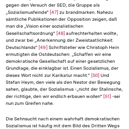
gegen den Versuch der SED, die Gruppe als
„Sozialismusfeinde“
Zur
[47]
zu brandmarken. Nahezu
sämtliche Publikationen der Opposition zeigen, daß
Auflösung
man die „Vision einer sozialistischen
der
Gesellschaftsordnung“
Zur
[48]
aufrechterhalten wollte,
Fußnote
und zwar bei „Anerkennung der Zweistaatlichkeit
Auflösung
Deutschlands“
Zur
[49]
Schriftsteller wie Christoph Hein
der
ermutigten die Ostdeutschen: „Schaffen wir eine
Auflösung
Fußnote
demokratische Gesellschaft auf einer gesetzlichen
der
Grundlage, die einklagbar ist. Einen Sozialismus, der
Fußnote
dieses Wort nicht zur Karikatur macht.“
Zur
[50]
Und
Stefan Heym, den viele als den Nestor der Bewegung
Auflösung
sahen, glaubte, der Sozialismus -„nicht der Stalinsche,
der
der richtige, den wir endlich erbauen wollen“
Zur
[51]
-sei
Fußnote
nun zum Greifen nahe.
Auflösung
der
Fußnote
Die Sehnsucht nach einem wahrhaft demokratischen
Sozialismus ist häufig mit dem Bild des Dritten Wegs