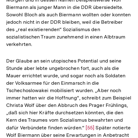
Auflösung
Biermann als junger Mann in die DDR übersiedelte.
der
Sowohl Bloch als auch Biermann wollten oder konnten
Fußnote
jedoch nicht in der DDR bleiben, weil die Betreiber
des „real existierenden“ Sozialismus den
sozialistischen Traum zunehmend in einen Albtraum
verkehrten.
Der Glaube an sein utopisches Potential und seine
Stunde aber lebte ungebrochen fort, auch als die
Mauer errichtet wurde, und sogar noch als Soldaten
der Volksarmee für den Einmarsch in die
Tschechoslowakei mobilisiert wurden. „Aber noch
immer hatten wir die Hoffnung“, schreibt zum Beispiel
Christa Wolf über den Abbruch des Prager Frühlings,
„daß sich hier Kräfte durchsetzen könnten, die den
Kern des Traumes vom Sozialismus bewahrten und
dafür Verbündete finden würden.“
Zur
[55]
Später notierte
Wolf Biermann über seine Erwartungen in Anbetracht
Auflösung