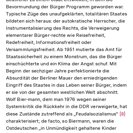
Bevormundung der Bürger Programm geworden war.
Typische Züge des unaufgeklärten, totalitären Staates
bildeten sich heraus: der autokratische Herrscher, die
Instrumentalisierung des Rechts, die Verweigerung
elementarer Bürger-rechte wie Reisefreiheit,
Redefreiheit, Informationsfreiheit oder
Versammlungsfreiheit. Ab 1951 mutierte das Amt für
Staatssicherheit zu einem Monstrum, das die Bürger
einschüchterte und ein Klima der Angst schuf. Mit
Beginn der sechziger Jahre perfektionierte die
Absurdität der Berliner Mauer den erniedrigenden
Eingriff des Staates in das Leben seiner Bürger, indem
er sie von der gesamten westlichen Welt abschnitt.
Wolf Bier-mann, dem man 1976 wegen seiner
Systemkritik die Rückkehr in die DDR verweigerte, hat
diese Zustände zutreffend als „Feudalsozialismus“
Zur
[8]
charakterisiert; de facto, so Biermann, waren die
Auflö
Ostdeutschen „in Unmündigkeit gehaltene Kinder
der