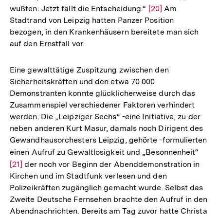
wußten: Jetzt fällt die Entscheidung.“
Zur
[20]
Am
Stadtrand von Leipzig hatten Panzer Position
Auflösung
bezogen, in den Krankenhäusern bereitete man sich
der
auf den Ernstfall vor.
Fußnote
Eine gewalttätige Zuspitzung zwischen den
Sicherheitskräften und den etwa 70 000
Demonstranten konnte glücklicherweise durch das
Zusammenspiel verschiedener Faktoren verhindert
werden. Die „Leipziger Sechs“ -eine Initiative, zu der
neben anderen Kurt Masur, damals noch Dirigent des
Gewandhausorchesters Leipzig, gehörte -formulierten
einen Aufruf zu Gewaltlosigkeit und „Besonnenheit“
Zur
[21]
der noch vor Beginn der Abenddemonstration in
Aufl
Kirchen und im Stadtfunk verlesen und den
der
Polizeikräften zugänglich gemacht wurde. Selbst das
Fußn
Zweite Deutsche Fernsehen brachte den Aufruf in den
Abendnachrichten. Bereits am Tag zuvor hatte Christa