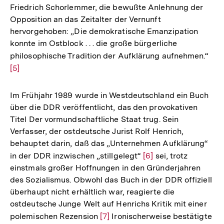
Friedrich Schorlemmer, die bewußte Anlehnung der
Fuß
Opposition an das Zeitalter der Vernunft
hervorgehoben: „Die demokratische Emanzipation
konnte im Ostblock . . . die große bürgerliche
philosophische Tradition der Aufklärung aufnehmen.“
Zur
[5]
Auf
der
Fuß
Im Frühjahr 1989 wurde in Westdeutschland ein Buch
über die DDR veröffentlicht, das den provokativen
Titel Der vormundschaftliche Staat trug. Sein
Verfasser, der ostdeutsche Jurist Rolf Henrich,
behauptet darin, daß das „Unternehmen Aufklärung“
in der DDR inzwischen „stillgelegt“
Zur
[6]
sei, trotz
einstmals großer Hoffnungen in den Gründerjahren
Auflösung
des Sozialismus. Obwohl das Buch in der DDR offiziell
der
überhaupt nicht erhältlich war, reagierte die
Fußnote
ostdeutsche Junge Welt auf Henrichs Kritik mit einer
polemischen Rezension
Zur
[7]
Ironischerweise bestätigte