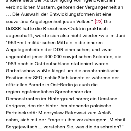
andererseits der Aufzwingung von irgendwelchen
verbindlichen Mustern, gehören der Vergangenheit an
. . . Die Auswahl der Entwicklungsformen ist eine
souveräne Angelegenheit jeden Volkes.“
Zur
[23]
Die
UdSSR hatte die Breschnew-Doktrin praktisch
Auflösung
abgeschafft, würde sich also nicht wieder -wie im Juni
der
1953 -mit militärischen Mitteln in die inneren
Fußnote
Angelegenheiten der DDR einmischen, und zwar
ungeachtet jener 400 000 sowjetischen Soldaten, die
1989 noch in Ostdeutschland stationiert waren.
Gorbatschow wußte längst um die anachronistische
Position der SED; schließlich konnte er während der
offiziellen Parade in Ost-Berlin ja auch die
regierungsfeindlichen Sprechchöre der
Demonstranten im Hintergrund hören; ein Umstand
übrigens, den der hinter ihm stehende polnische
Parteisekretär Mieczyslaw Rakowski zum Anlaß
nahm, sich mit der Frage zu ihm vorzubeugen: „Michail
Sergejewitsch ..., verstehen Sie, was die da schreien?“