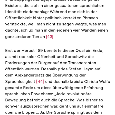
Existenz, die sich in einer gespaltenen sprachlichen
Identität niederschlug: Während man sich in der
Öffentlichkeit hinter politisch korrekten Phrasen
versteckte, weil man nicht zu sagen wagte, was man
dachte, schlug man in den eigenen vier Wänden einen
ganz anderen Ton an
Zur
[43]
Auflösung
der
Erst der Herbst ‘ 89 bereitete dieser Qual ein Ende,
Fußnote
als mit radikaler Offenheit und Sprachwitz die
Forderungen der Bürger auf den Transparenten
öffentlich wurden. Deshalb pries Stefan Heym auf
dem Alexanderplatz die Überwindung der
Sprachlosigkeit
Zur
[44]
und deshalb kreiste Christa Wolfs
gesamte Rede um diese überwältigende Erfahrung
Auflösung
sprachlichen Erwachens: „Jede revolutionäre
der
Bewegung befreit auch die Sprache: Was bisher so
Fußnote
schwer auszusprechen war, geht uns auf einmal frei
über die Lippen ... Ja: Die Sprache springt aus dem