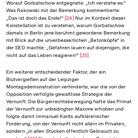
Worauf Gorbatschow entgegnete: „Ich verstehe es.“
Was Rakowski mit der Bemerkung kommentierte:
„Das ist doch das Ende!“
Zur
[24]
Nur im Kontext dieser
Konstellation ist zu verstehen, warum Gorbatschow
Auflösung
damals in Berlin jene berühmt gewordene Bemerkung
der
mit Blick auf die unverbesserlichen „Betonköpfe“ in
Fußnote
der SED machte: „Gefahren lauern auf diejenigen, die
nicht auf das Leben reagieren!“
Zur
[25]
Auflösung
der
Ein weiterer entscheidender Faktor, der ein
Fußnote
Blutvergießen auf der Leipziger
Montagsdemonstration verhinderte, war die von der
Opposition verfolgte gewaltlose Strategie der
Vernunft. Die Bürgerrechtsbewegung hatte das Primat
der Vernunft zur unbedingten Maxime erhoben und
folgte damit Immanuel Kants aufklärerischer
Forderung, von der Vernunft nicht allein im Privaten,
sondern „in allen Stücken öffentlich Gebrauch zu