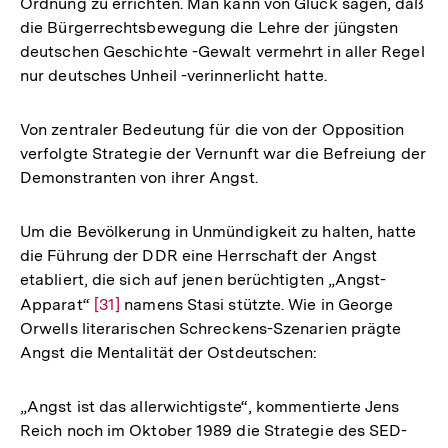
Ordnung zu errichten. Man kann von Glück sagen, daß
die Bürgerrechtsbewegung die Lehre der jüngsten
deutschen Geschichte -Gewalt vermehrt in aller Regel
nur deutsches Unheil -verinnerlicht hatte.
Von zentraler Bedeutung für die von der Opposition
verfolgte Strategie der Vernunft war die Befreiung der
Demonstranten von ihrer Angst.
Um die Bevölkerung in Unmündigkeit zu halten, hatte
die Führung der DDR eine Herrschaft der Angst
etabliert, die sich auf jenen berüchtigten „Angst-
Apparat“
Zur
[31]
namens Stasi stützte. Wie in George
Orwells literarischen Schreckens-Szenarien prägte
Auflösung
Angst die Mentalität der Ostdeutschen:
der
Fußnote
„Angst ist das allerwichtigste“, kommentierte Jens
Reich noch im Oktober 1989 die Strategie des SED-