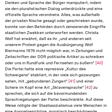
Denken und Sprache der Bürger manipuliert, indem
sie den pluralistischen Dialog unterdrückte und eine
offizielle Sprache verordnete. Alles, was außerhalb
der privaten Nische gesagt oder geschrieben wurde,
konnte von den Behörden durch zensierende Eingriffe
staatlichen Zwekken unterworfen werden. Christa
Wolf hat erwähnt, daß es ihr „und anderen seit
unserem Protest gegen die Ausbürgerung Wolf
Biermanns 1976 nicht möglich war, in Zeitungen und
Zeitschriften der DDR politische Artikel zu schreiben
oder uns in Rundfunk und Fernsehen zu äußern“
Zur
[40]
Die Partei hatte eine repressive „Kultur des
Auflösu
Schweigens“ etabliert, in der viele sich gezwungen
der
sahen, mit „gebundenen Zungen“
Zur
[41]
und einer
Fußnote
Schere im Kopf eine Art „Sklavensprache“
Auflösung
Zur
[42]
zu
sprechen, die sich auf die bevormundenden
der
Auflösung
Sprachregelungen der Partei beschränkte. Auf diese
Fußnote
der
Weise nötigte der Staatssozialismus viele Menschen in
Fußnote
eine doppelgesichtige, moralisch beschädigende